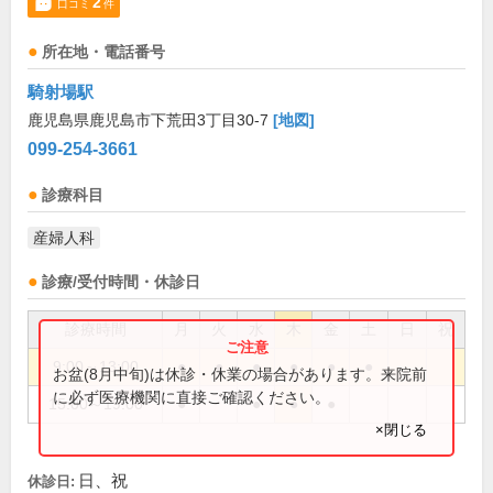
2
口コミ
件
所在地・電話番号
騎射場駅
鹿児島県鹿児島市下荒田3丁目30-7
[地図]
099-254-3661
診療科目
産婦人科
診療/受付時間・休診日
診療時間
月
火
水
木
金
土
日
祝
9:00～13:00
●
●
●
●
●
●
お盆(8月中旬)は休診・休業の場合があります。来院前
に必ず医療機関に直接ご確認ください。
15:00～19:00
●
●
●
●
×閉じる
日、祝
休診日: