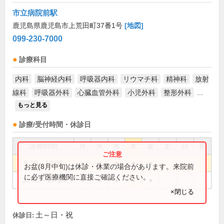
市立病院前駅
鹿児島県鹿児島市上荒田町37番1号
[地図]
099-230-7000
診療科目
内科
脳神経内科
呼吸器内科
リウマチ科
精神科
放射
線科
呼吸器外科
心臓血管外科
小児外科
整形外科
...
もっと見る
診療/受付時間・休診日
診療時間
月
火
水
木
金
土
日
祝
8:30～12:00
●
●
●
●
●
お盆(8月中旬)は休診・休業の場合があります。来院前
に必ず医療機関に直接ご確認ください。
12:00～17:15
●
●
●
●
●
×閉じる
土～日・祝
休診日: