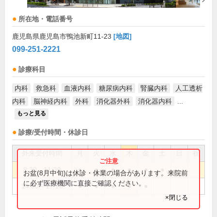
所在地・電話番号
鹿児島県鹿児島市鴨池新町11-23
[地図]
099-251-2221
診療科目
内科
救急科
血液内科
糖尿病内科
腎臓内科
人工透析
内科
脳神経内科
外科
消化器外科
消化器内科
...
もっと見る
診療/受付時間・休診日
外来受付時間
月
火
水
木
金
土
日
祝
8:30～11:30
●
●
●
●
●
●
お盆(8月中旬)は休診・休業の場合があります。来院前
に必ず医療機関に直接ご確認ください。
14:00～17:10
●
●
●
●
●
×閉じる