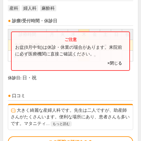
産科
婦人科
麻酔科
診療/受付時間・休診日
診療時間
月
火
水
木
金
土
日
祝
9:00～12:30
●
●
●
●
●
●
お盆(8月中旬)は休診・休業の場合があります。来院前
に必ず医療機関に直接ご確認ください。
14:30～17:00
●
●
●
×閉じる
日・祝
休診日:
口コミ
大きく綺麗な産婦人科です。先生は二人ですが、助産師
さんがたくさんいます。便利な場所にあり、患者さんも多い
です。マタニティ...
もっと読む