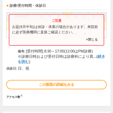
診療/受付時間・休診日
診療時間
月
火
水
木
金
土
日
祝
9:00～12:30
●
●
●
●
●
●
お盆(8月中旬)は休診・休業の場合があります。来院前
に必ず医療機関に直接ご確認ください。
14:00～18:00
●
●
●
●
●
●
×閉じる
[受付時間] 8:30～17:00(12:00はPM診療)
備考:
※診療日時および受付日時は診療科により異...(
続き
を読む
)
日、祝
休診日:
この医院の詳細をみる
※
アクセス数