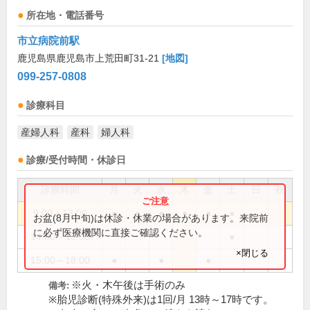
所在地・電話番号
市立病院前駅
鹿児島県鹿児島市上荒田町31-21
[地図]
099-257-0808
診療科目
産婦人科
産科
婦人科
診療/受付時間・休診日
診療時間
月
火
水
木
金
土
日
祝
9:00～13:00
●
●
●
●
●
●
お盆(8月中旬)は休診・休業の場合があります。来院前
に必ず医療機関に直接ご確認ください。
14:00～16:00
●
×閉じる
15:00～18:00
●
●
●
※火・木午後は手術のみ
備考:
※胎児診断(特殊外来)は1回/月 13時～17時です。