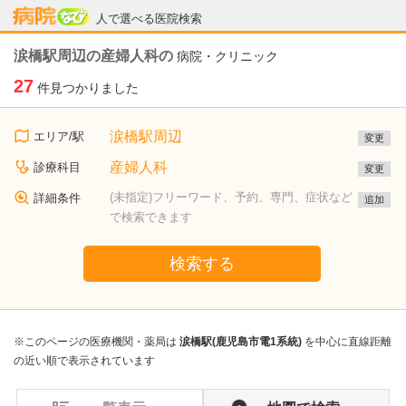
病院なび
人で選べる医院検索
涙橋駅周辺の産婦人科の
病院・クリニック
27
件見つかりました
涙橋駅周辺
エリア/駅
変更
産婦人科
診療科目
変更
(未指定)フリーワード、予約、専門、症状など
詳細条件
追加
で検索できます
検索する
※このページの医療機関・薬局は
涙橋駅(鹿児島市電1系統)
を中心に直線距離
の近い順で表示されています