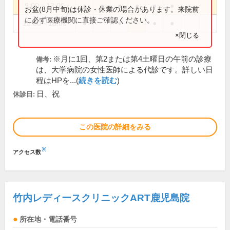
9:00～13:00
●
●
●
●
●
●
お盆(8月中旬)は休診・休業の場合があります。来院前
に必ず医療機関に直接ご確認ください。
15:00～18:00
●
●
●
●
×閉じる
※月に1回、第2または第4土曜日の午前の診療
備考:
は、大学病院の女性医師による代診です。詳しい日
程はHPを...(
続きを読む
)
日、祝
休診日:
この医院の詳細をみる
※
アクセス数
竹内レディースクリニックART鹿児島院
所在地・電話番号