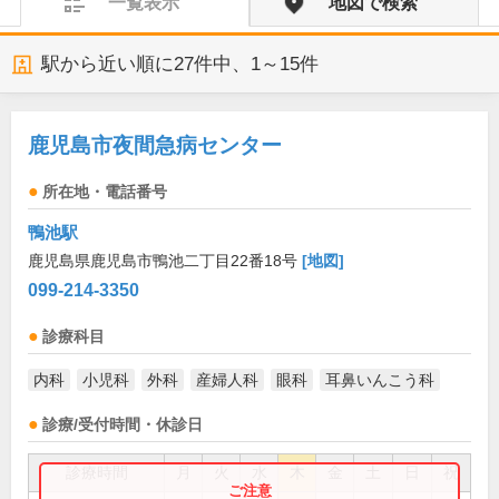
一覧表示
地図で検索
駅から近い順に
27
件中、
1～15件
鹿児島市夜間急病センター
所在地・電話番号
鴨池駅
鹿児島県鹿児島市鴨池二丁目22番18号
[地図]
099-214-3350
診療科目
内科
小児科
外科
産婦人科
眼科
耳鼻いんこう科
診療/受付時間・休診日
診療時間
月
火
水
木
金
土
日
祝