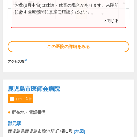
18:00～翌7:00
●
●
お盆(8月中旬)は休診・休業の場合があります。来院前
に必ず医療機関に直接ご確認ください。
19:00～翌7:00
●
●
●
●
●
●
×閉じる
この医院の詳細をみる
※
アクセス数
鹿児島市医師会病院
1
口コミ
件
所在地・電話番号
郡元駅
鹿児島県鹿児島市鴨池新町7番1号
[地図]