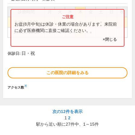
診療時間
月
火
水
木
金
土
日
祝
8:30～13:00
●
●
●
●
●
●
お盆(8月中旬)は休診・休業の場合があります。来院前
に必ず医療機関に直接ご確認ください。
14:00～18:00
●
●
●
●
●
×閉じる
日・祝
休診日:
この医院の詳細をみる
※
アクセス数
次の12件を表示
1
2
駅から近い順に
27
件中、
1～15件