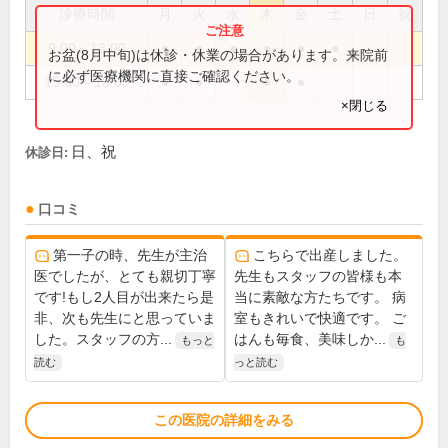
診療時間
月
火
水
木
金
土
日
祝
9:00～13:00
●
●
●
●
●
●
お盆(8月中旬)は休診・休業の場合があります。来院前
に必ず医療機関に直接ご確認ください。
15:00～18:00
●
●
●
●
×閉じる
日、祝
休診日:
口コミ
第一子の時、先生が主治
こちらで出産しました。
医でしたが、とても親切丁寧
先生もスタッフの皆様も本
です!もし2人目が出来たら是
当に素敵な方たちです。 病
非、次も先生にと思っていま
室もきれいで快適です。 ご
した。スタッフの方...
はんも毎食、美味しか...
もっと
も
読む
っと読む
この医院の詳細をみる