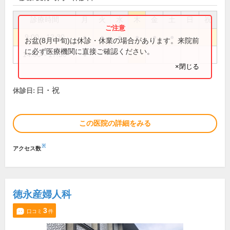
診療時間
月
火
水
木
金
土
日
祝
9:00～12:30
●
●
●
●
●
●
お盆(8月中旬)は休診・休業の場合があります。来院前
に必ず医療機関に直接ご確認ください。
14:00～17:30
●
×閉じる
日・祝
休診日:
この医院の詳細をみる
※
アクセス数
徳永産婦人科
3
口コミ
件