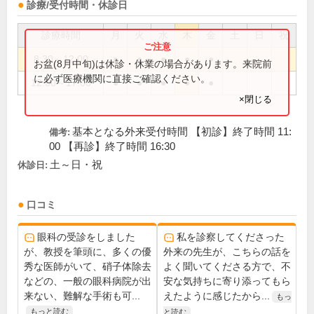
診療/受付時間・休診日
診療時間
月
火
水
木
金
土
日
祝
8:30～12:00
●
●
●
●
●
お盆(8月中旬)は休診・休業の場合があります。来院前
に必ず医療機関に直接ご確認ください。
12:00～17:00
●
●
●
●
●
×閉じる
基本となる外来受付時間 【初診】終了時間 11:
備考:
00 【再診】終了時間 16:30
土～日・祝
休診日:
口コミ
眼科の受診をしました
私を診察してくださった
が、教授を筆頭に、多くの優
外来の先生が、こちらの話を
秀な医師がいて、硝子体除去
よく聞いてくださる方で、不
などの、一般の眼科病院が出
安な気持ちに寄り添ってもら
来ない、難解な手術も可...
えたように感じたから...
もっ
もっと読む
と読む