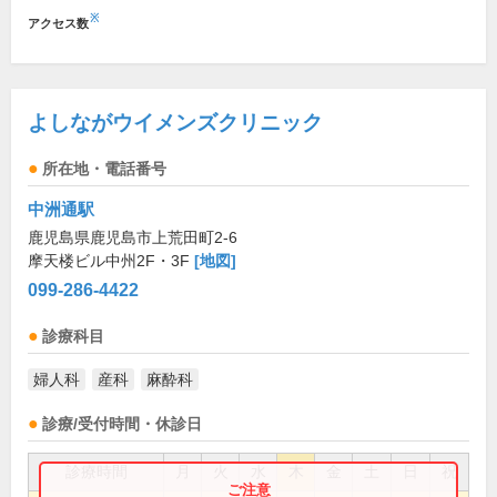
※
アクセス数
よしながウイメンズクリニック
所在地・電話番号
中洲通駅
鹿児島県鹿児島市上荒田町2-6
摩天楼ビル中州2F・3F
[地図]
099-286-4422
診療科目
婦人科
産科
麻酔科
診療/受付時間・休診日
診療時間
月
火
水
木
金
土
日
祝