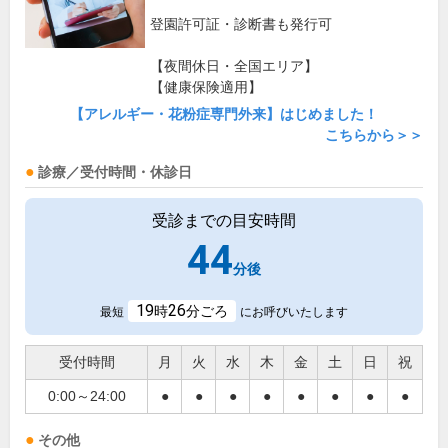
登園許可証・診断書も発行可
【夜間休日・全国エリア】
【健康保険適用】
【アレルギー・花粉症専門外来】はじめました！
こちらから＞＞
診療／受付時間・休診日
受診までの目安時間
44
分後
19
26
時
分ごろ
最短
にお呼びいたします
受付時間
月
火
水
木
金
土
日
祝
0:00～24:00
●
●
●
●
●
●
●
●
その他