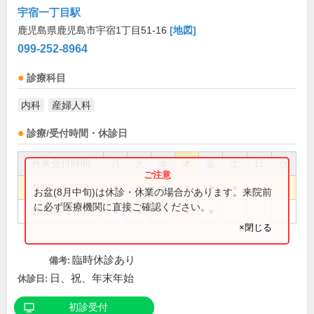
宇宿一丁目駅
鹿児島県鹿児島市宇宿1丁目51-16
[地図]
099-252-8964
診療科目
内科
産婦人科
診療/受付時間・休診日
外来受付時間
月
火
水
木
金
土
日
祝
9:00～12:30
●
●
●
●
●
●
お盆(8月中旬)は休診・休業の場合があります。来院前
に必ず医療機関に直接ご確認ください。
15:00～17:00
●
●
●
●
×閉じる
臨時休診あり
備考:
日、祝、年末年始
休診日:
初診受付