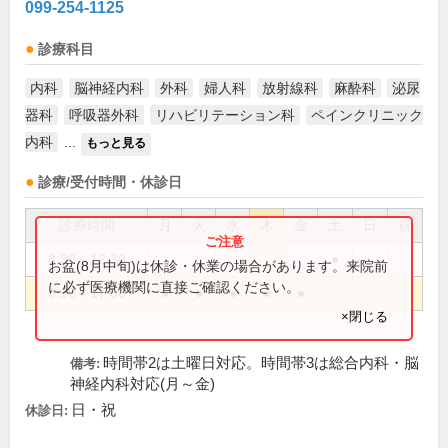
099-254-1125
診療科目
内科
脳神経内科
外科
婦人科
放射線科
麻酔科
泌尿
器科
呼吸器外科
リハビリテーション科
ペインクリニック
内科
...
もっと見る
診療/受付時間・休診日
診療時間
月
火
水
木
金
土
日
祝
8:30～12:30
●
お盆(8月中旬)は休診・休業の場合があります。来院前
に必ず医療機関に直接ご確認ください。
8:30～17:00
●
●
●
●
●
×閉じる
時間帯2は土曜日対応。時間帯3は総合内科・脳
備考:
神経内科対応(月～金)
日・祝
休診日: