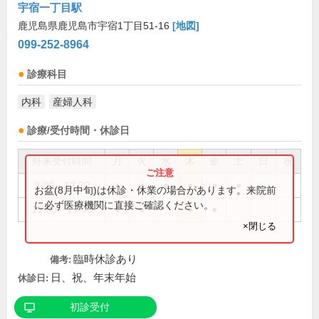
宇宿一丁目駅
鹿児島県鹿児島市宇宿1丁目51-16
[地図]
099-252-8964
診療科目
内科
産婦人科
診療/受付時間・休診日
外来受付時間
月
火
水
木
金
土
日
祝
9:00～12:30
●
●
●
●
●
●
お盆(8月中旬)は休診・休業の場合があります。来院前
に必ず医療機関に直接ご確認ください。
15:00～17:00
●
●
●
●
×閉じる
臨時休診あり
備考:
日、祝、年末年始
休診日:
初診受付