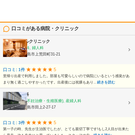
口コミがある病院・クリニック
平野エンゼルクリニック
産婦人科, 産科, 婦人科
鹿児島県鹿児島市上荒田町31-21
5
口コミ: 1件
里帰り出産で利用しました。部屋も可愛らしいので病院にいるという感覚があ
まり無く過ごしやすかったです。出産後には祝膳もあり...
続きを読む
徳永産婦人科
産科, 婦人科(不妊治療・生殖医療), 産婦人科
鹿児島県鹿児島市田上2-27-17
5
口コミ: 3件
第一子の時、先生が主治医でしたが、とても親切丁寧です!もし2人目が出来た