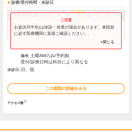
診療/受付時間・休診日
外来受付時間
月
火
水
木
金
土
日
祝
8:30～12:30
●
●
●
●
●
●
お盆(8月中旬)は休診・休業の場合があります。来院前
に必ず医療機関に直接ご確認ください。
14:00～17:30
●
●
●
●
●
×閉じる
土曜AMのみ/予約制
備考:
受付/診療日時は科目により異なる
日、祝
休診日:
この医院の詳細をみる
※
アクセス数