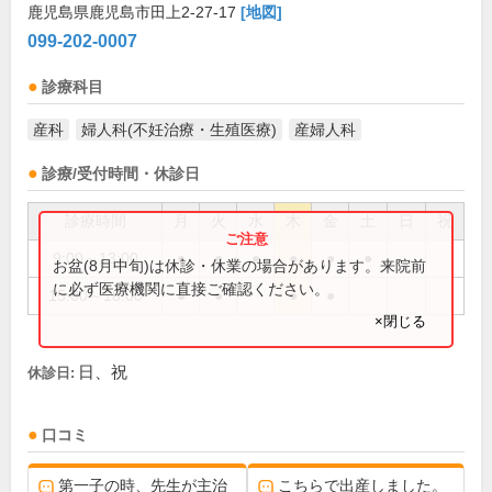
鹿児島県鹿児島市田上2-27-17
[地図]
099-202-0007
診療科目
産科
婦人科(不妊治療・生殖医療)
産婦人科
診療/受付時間・休診日
診療時間
月
火
水
木
金
土
日
祝
9:00～13:00
●
●
●
●
●
●
お盆(8月中旬)は休診・休業の場合があります。来院前
に必ず医療機関に直接ご確認ください。
15:00～18:00
●
●
●
●
×閉じる
日、祝
休診日:
口コミ
第一子の時、先生が主治
こちらで出産しました。