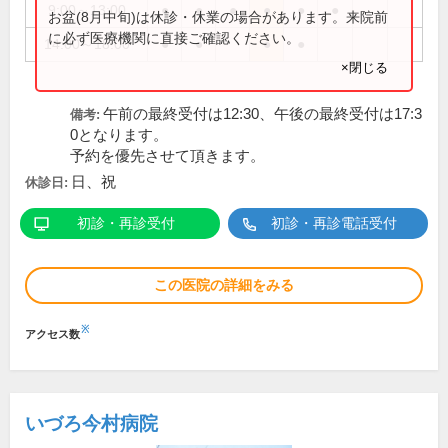
9:00～13:00
●
●
●
●
●
●
お盆(8月中旬)は休診・休業の場合があります。来院前
に必ず医療機関に直接ご確認ください。
14:00～18:00
●
●
●
●
×閉じる
午前の最終受付は12:30、午後の最終受付は17:3
備考:
0となります。
予約を優先させて頂きます。
日、祝
休診日:
初診・再診受付
初診・再診電話受付
この医院の詳細をみる
※
アクセス数
いづろ今村病院