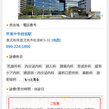
所在地・電話番号
甲東中学校前駅
鹿児島県鹿児島市松原町3-31
[地図]
099-224-1800
診療科目
乳腺外科
内分泌内科
婦人科
腫瘍内科
形成外科
緩和
ケア内科
糖尿病・内分泌内科
歯科口腔外科
麻酔科
放
射線科
...
もっと見る
診療/受付時間・休診日
外来受付時間
月
火
水
木
金
土
日
祝
8:00～11:30
●
●
●
●
●
●