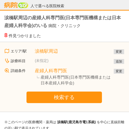
病院なび
人で選べる医院検索
涙橋駅周辺の産婦人科専門医(日本専門医機構または日本
産婦人科学会)のいる
病院・クリニック
8
件見つかりました
涙橋駅周辺
エリア/駅
変更
(未指定)
診療科目
追加
産婦人科専門医
詳細条件
変更
産婦人科専門医(日本専門医機構または
日本産婦人科学会)
検索する
※このページの医療機関・薬局は
涙橋駅(鹿児島市電1系統)
を中心に直線距離
の近い順で表示されています