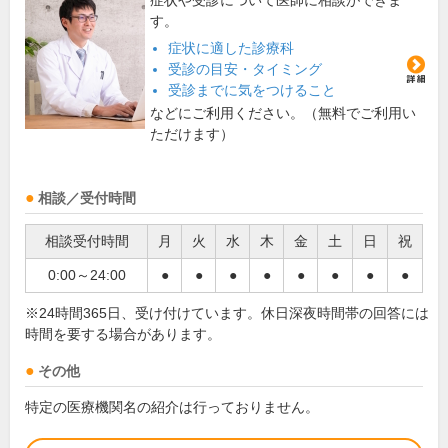
症状や受診について医師に相談ができま
す。
症状に適した診療科
受診の目安・タイミング
受診までに気をつけること
などにご利用ください。（無料でご利用い
ただけます）
相談／受付時間
相談受付時間
月
火
水
木
金
土
日
祝
0:00～24:00
●
●
●
●
●
●
●
●
※24時間365日、受け付けています。休日深夜時間帯の回答には
時間を要する場合があります。
その他
特定の医療機関名の紹介は行っておりません。