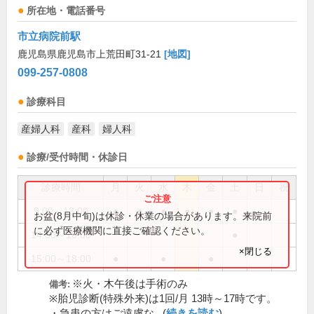
所在地・電話番号
市立病院前駅
鹿児島県鹿児島市上荒田町31-21
[地図]
099-257-0808
診療科目
産婦人科
産科
婦人科
診療/受付時間・休診日
診療時間
月
火
水
木
金
土
日
祝
9:00～13:00
●
●
●
●
●
●
お盆(8月中旬)は休診・休業の場合があります。来院前
に必ず医療機関に直接ご確認ください。
14:00～16:00
●
×閉じる
15:00～18:00
●
●
●
※火・木午後は手術のみ
備考:
※胎児診断(特殊外来)は1回/月 13時～17時です。
・急患の方はご遠慮な...(
続きを読む
)