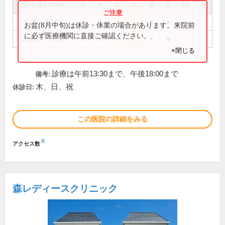
外来受付時間
月
火
水
木
金
土
日
祝
9:00～13:00
●
●
●
●
●
お盆(8月中旬)は休診・休業の場合があります。来院前
に必ず医療機関に直接ご確認ください。
15:00～17:30
●
●
●
●
●
×閉じる
診療は午前13:30まで、午後18:00まで
備考:
木、日、祝
休診日:
この医院の詳細をみる
※
アクセス数
森レディースクリニック