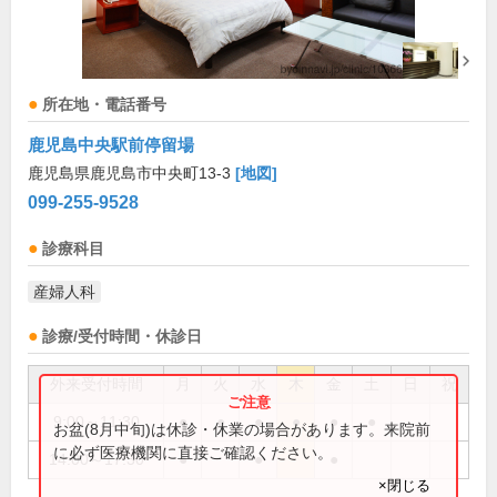
所在地・電話番号
鹿児島中央駅前停留場
鹿児島県鹿児島市中央町13-3
[地図]
099-255-9528
診療科目
産婦人科
診療/受付時間・休診日
外来受付時間
月
火
水
木
金
土
日
祝
9:00～11:30
●
●
●
●
●
●
お盆(8月中旬)は休診・休業の場合があります。来院前
に必ず医療機関に直接ご確認ください。
14:00～17:30
●
●
●
×閉じる