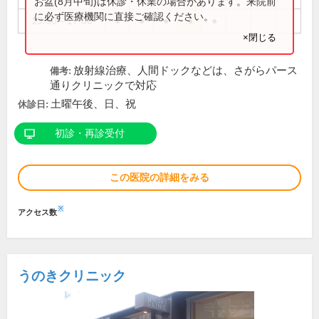
お盆(8月中旬)は休診・休業の場合があります。来院前
に必ず医療機関に直接ご確認ください。
13:30～17:00
●
●
●
●
●
×閉じる
放射線治療、人間ドックなどは、さがらパース
備考:
通りクリニックで対応
土曜午後、日、祝
休診日:
初診・再診受付
この医院の詳細をみる
※
アクセス数
うのきクリニック