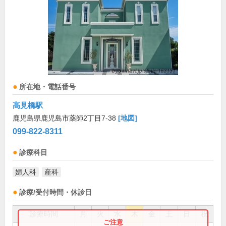
所在地・電話番号
高見橋駅
鹿児島県鹿児島市薬師2丁目7-38
[地図]
099-822-8311
診療科目
婦人科
産科
診療/受付時間・休診日
診療時間
月
火
水
木
金
土
日
祝