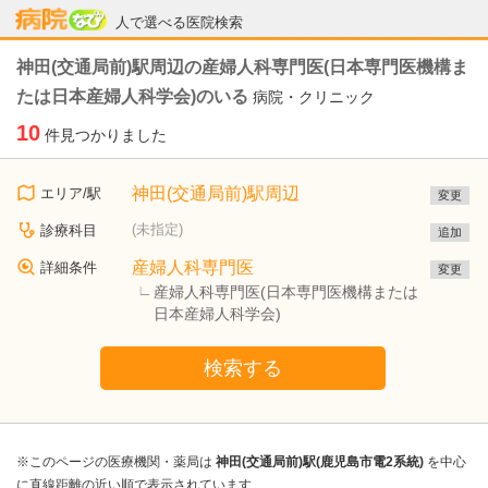
病院なび
人で選べる医院検索
神田(交通局前)駅周辺の産婦人科専門医(日本専門医機構ま
たは日本産婦人科学会)のいる
病院・クリニック
10
件見つかりました
神田(交通局前)駅周辺
エリア/駅
変更
(未指定)
診療科目
追加
産婦人科専門医
詳細条件
変更
産婦人科専門医(日本専門医機構または
日本産婦人科学会)
検索する
※このページの医療機関・薬局は
神田(交通局前)駅(鹿児島市電2系統)
を中心
に直線距離の近い順で表示されています