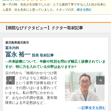
第一子の時、先生が主治医でしたが、とても親切丁寧です!もし2人目が出来た
ら是非、次も先生にと思っていました。スタッフの方...
続きを読む
【病院なびドクタビュー】ドクター取材記事
鹿児島県鹿児島市
冨永内科
冨永 裕一
院長
取材記事
外来診療について、年齢や性別を問わず幅広く診療されていま
すが、特に力を入れている分野はありますか?
父の代から「地域のかかりつけ医
として、どのようなご相談にも応
じる」という姿勢で診療を続けて
おり、その思いはいまも変わって
いません。私の専門にかかわら
ず、おなかの不調や貧血、更年期
障害による不定愁訴など…
>>記事全文を読む