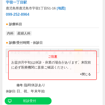
宇宿一丁目駅
鹿児島県鹿児島市宇宿1丁目51-16
[地図]
099-252-8964
診療科目
内科
産婦人科
診療/受付時間・休診日
外来受付時間
月
火
水
木
金
土
日
祝
9:00～12:30
●
●
●
●
●
●
お盆(8月中旬)は休診・休業の場合があります。来院前
に必ず医療機関に直接ご確認ください。
15:00～17:00
●
●
●
●
×閉じる
臨時休診あり
備考:
日、祝、年末年始
休診日:
初診受付