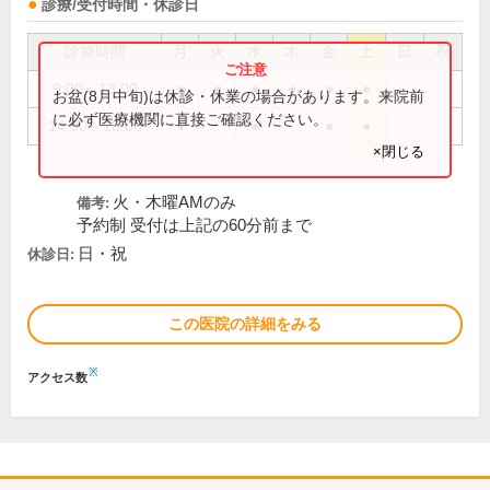
診療/受付時間・休診日
診療時間
月
火
水
木
金
土
日
祝
9:00～13:00
●
●
●
●
●
●
お盆(8月中旬)は休診・休業の場合があります。来院前
に必ず医療機関に直接ご確認ください。
14:00～18:00
●
●
●
●
×閉じる
火・木曜AMのみ
備考:
予約制 受付は上記の60分前まで
日・祝
休診日:
この医院の詳細をみる
※
アクセス数