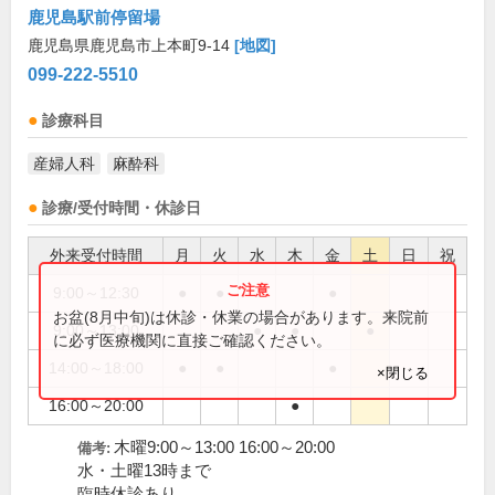
鹿児島駅前停留場
鹿児島県鹿児島市上本町9-14
[地図]
099-222-5510
診療科目
産婦人科
麻酔科
診療/受付時間・休診日
外来受付時間
月
火
水
木
金
土
日
祝
9:00～12:30
●
●
●
お盆(8月中旬)は休診・休業の場合があります。来院前
9:00～13:00
●
●
●
に必ず医療機関に直接ご確認ください。
14:00～18:00
●
●
●
×閉じる
16:00～20:00
●
木曜9:00～13:00 16:00～20:00
備考:
水・土曜13時まで
臨時休診あり