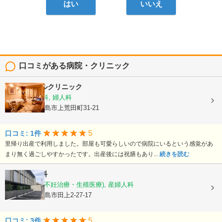
はい
いいえ
口コミがある病院・クリニック
平野エンゼルクリニック
産婦人科, 産科, 婦人科
鹿児島県鹿児島市上荒田町31-21
5
口コミ: 1件
里帰り出産で利用しました。部屋も可愛らしいので病院にいるという感覚があ
まり無く過ごしやすかったです。出産後には祝膳もあり...
続きを読む
徳永産婦人科
産科, 婦人科(不妊治療・生殖医療), 産婦人科
鹿児島県鹿児島市田上2-27-17
5
口コミ: 3件