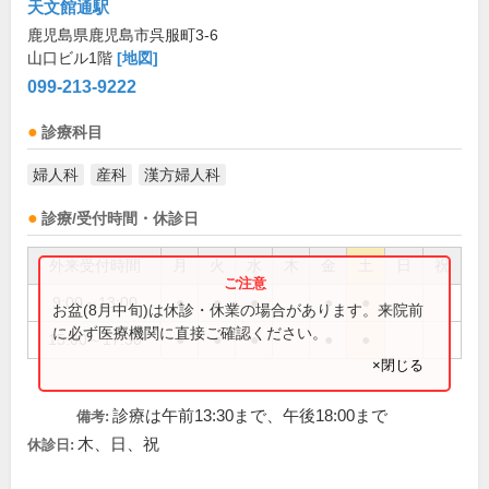
天文館通駅
鹿児島県鹿児島市呉服町3-6
山口ビル1階
[地図]
099-213-9222
診療科目
婦人科
産科
漢方婦人科
診療/受付時間・休診日
外来受付時間
月
火
水
木
金
土
日
祝
9:00～13:00
●
●
●
●
●
お盆(8月中旬)は休診・休業の場合があります。来院前
に必ず医療機関に直接ご確認ください。
15:00～17:30
●
●
●
●
●
×閉じる
診療は午前13:30まで、午後18:00まで
備考:
木、日、祝
休診日: