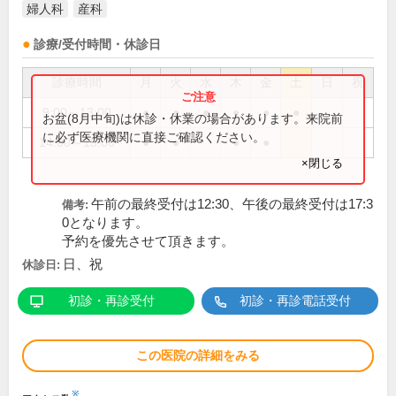
婦人科
産科
診療/受付時間・休診日
診療時間
月
火
水
木
金
土
日
祝
9:00～13:00
●
●
●
●
●
●
お盆(8月中旬)は休診・休業の場合があります。来院前
に必ず医療機関に直接ご確認ください。
14:00～18:00
●
●
●
●
×閉じる
午前の最終受付は12:30、午後の最終受付は17:3
備考:
0となります。
予約を優先させて頂きます。
日、祝
休診日:
初診・再診受付
初診・再診電話受付
この医院の詳細をみる
※