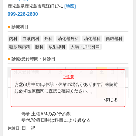
鹿児島県鹿児島市堀江町17-1
[地図]
099-226-2600
診療科目
内科
血液内科
外科
消化器外科
消化器科
循環器科
糖尿病内科
眼科
放射線科
大腸・肛門外科
診療/受付時間・休診日
外来受付時間
月
火
水
木
金
土
日
祝
8:30～12:30
●
●
●
●
●
●
お盆(8月中旬)は休診・休業の場合があります。来院前
に必ず医療機関に直接ご確認ください。
14:00～17:30
●
●
●
●
●
×閉じる
土曜AMのみ/予約制
備考:
受付/診療日時は科目により異なる
日、祝
休診日: