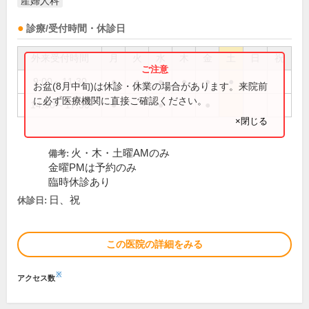
産婦人科
診療/受付時間・休診日
外来受付時間
月
火
水
木
金
土
日
祝
9:00～11:30
●
●
●
●
●
●
お盆(8月中旬)は休診・休業の場合があります。来院前
に必ず医療機関に直接ご確認ください。
14:00～17:30
●
●
●
×閉じる
火・木・土曜AMのみ
備考:
金曜PMは予約のみ
臨時休診あり
日、祝
休診日:
この医院の詳細をみる
※
アクセス数