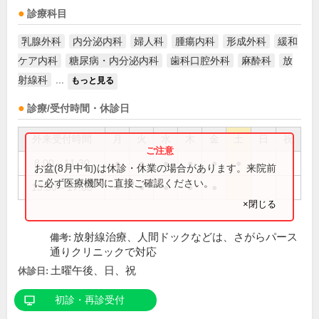
診療科目
乳腺外科
内分泌内科
婦人科
腫瘍内科
形成外科
緩和
ケア内科
糖尿病・内分泌内科
歯科口腔外科
麻酔科
放
射線科
...
もっと見る
診療/受付時間・休診日
外来受付時間
月
火
水
木
金
土
日
祝
8:00～11:30
●
●
●
●
●
●
お盆(8月中旬)は休診・休業の場合があります。来院前
に必ず医療機関に直接ご確認ください。
13:30～17:00
●
●
●
●
●
×閉じる
放射線治療、人間ドックなどは、さがらパース
備考:
通りクリニックで対応
土曜午後、日、祝
休診日:
初診・再診受付