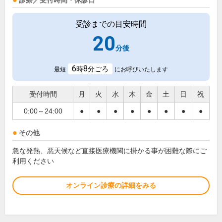
診療／受付時間・休診日
受診までの目安時間
20
分後
6
8
時
分ごろ
最短
にお呼びいたします
受付時間
月
火
水
木
金
土
日
祝
0:00～24:00
●
●
●
●
●
●
●
●
その他
急な発熱、悪天候など直接医療機関に掛かる事が困難な際にご
利用ください
オンライン診療の詳細をみる