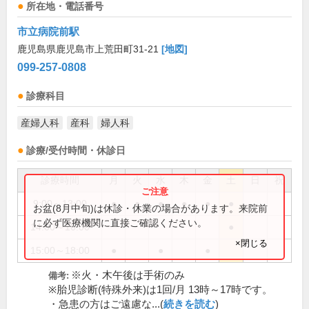
所在地・電話番号
市立病院前駅
鹿児島県鹿児島市上荒田町31-21
[地図]
099-257-0808
診療科目
産婦人科
産科
婦人科
診療/受付時間・休診日
診療時間
月
火
水
木
金
土
日
祝
9:00～13:00
●
●
●
●
●
●
お盆(8月中旬)は休診・休業の場合があります。来院前
に必ず医療機関に直接ご確認ください。
14:00～16:00
●
×閉じる
15:00～18:00
●
●
●
※火・木午後は手術のみ
備考:
※胎児診断(特殊外来)は1回/月 13時～17時です。
・急患の方はご遠慮な...(
続きを読む
)