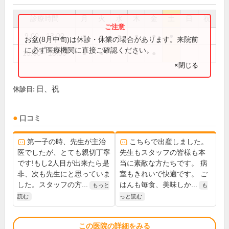
診療時間
月
火
水
木
金
土
日
祝
9:00～13:00
●
●
●
●
●
●
お盆(8月中旬)は休診・休業の場合があります。来院前
に必ず医療機関に直接ご確認ください。
15:00～18:00
●
●
●
●
×閉じる
日、祝
休診日:
口コミ
第一子の時、先生が主治
こちらで出産しました。
医でしたが、とても親切丁寧
先生もスタッフの皆様も本
です!もし2人目が出来たら是
当に素敵な方たちです。 病
非、次も先生にと思っていま
室もきれいで快適です。 ご
した。スタッフの方...
はんも毎食、美味しか...
もっと
も
読む
っと読む
この医院の詳細をみる