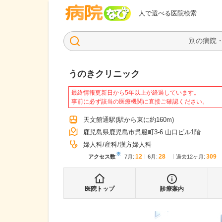
病院なび
人で選べる医院検索
うのきクリニック
最終情報更新日から5年以上が経過しています。
事前に必ず該当の医療機関に直接ご確認ください。
天文館通駅
(駅から
東に約160m
)
鹿児島県鹿児島市呉服町3-6 山口ビル1階
婦人科
産科
漢方婦人科
※
12
28
309
アクセス数
7月
:
6月
:
過去12ヶ月:
医院トップ
診療案内