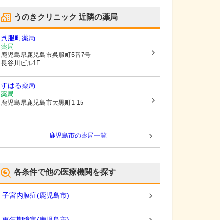
うのきクリニック
近隣の薬局
呉服町薬局
薬局
鹿児島県鹿児島市
呉服町5番7号
長谷川ビル1F
すばる薬局
薬局
鹿児島県鹿児島市
大黒町1-15
鹿児島市
の薬局一覧
各条件で他の医療機関を探す
子宮内膜症
(
鹿児島市
)
更年期障害
(
鹿児島市
)