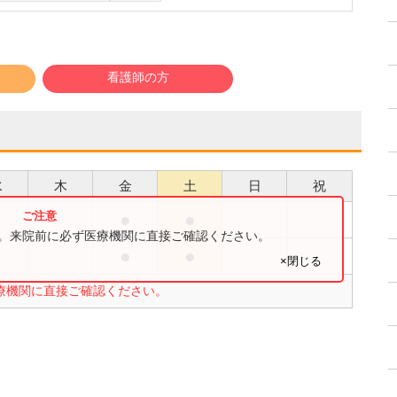
看護師の方
水
木
金
土
日
祝
●
●
●
す。来院前に必ず医療機関に直接ご確認ください。
●
●
●
×閉じる
療機関に直接ご確認ください。