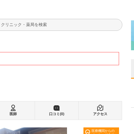
検索
医師
口コミ(
0
)
アクセス
医療機関からの