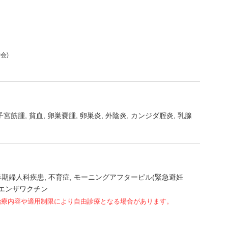
会)
子宮筋腫
貧血
卵巣嚢腫
卵巣炎
外陰炎
カンジダ腟炎
乳腺
春期婦人科疾患
不育症
モーニングアフターピル(緊急避妊
エンザワクチン
治療内容や適用制限により自由診療となる場合があります。