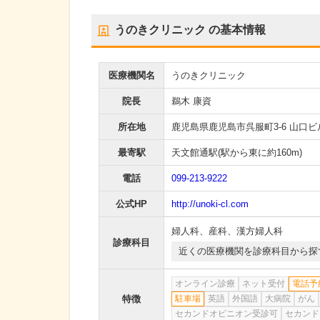
うのきクリニック
の基本情報
医療機関名
うのきクリニック
院長
鵜木 康資
所在地
鹿児島県鹿児島市呉服町3-6 山口ビ
最寄駅
天文館通駅
(駅から
東に約160m
)
電話
099-213-9222
公式HP
http://unoki-cl.com
婦人科
、
産科
、
漢方婦人科
診療科目
近くの医療機関を診療科目から探
オンライン診療
ネット受付
電話予
特徴
駐車場
英語
外国語
大病院
がん
セカンドオピニオン受診可
セカンド