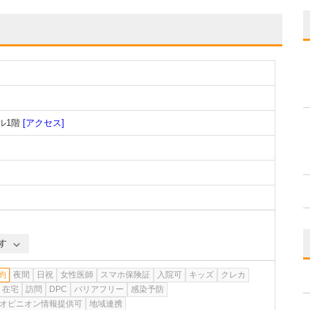
ル1階
[アクセス]
す
約
夜間
日祝
女性医師
スマホ保険証
入院可
キッズ
クレカ
在宅
訪問
DPC
バリアフリー
感染予防
オピニオン情報提供可
地域連携