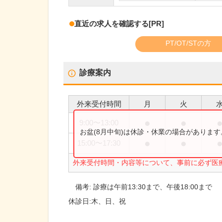
直近の求人を確認する
[PR]
PT/OT/STの方
診療案内
外来受付時間
月
火
●
●
9:00
〜
13:00
お盆(8月中旬)は休診・休業の場合がありま
●
●
15:00
〜
17:30
外来受付時間・内容等について、事前に必ず医
備考:
診療は午前13:30まで、午後18:00まで
休診日:
木、日、祝