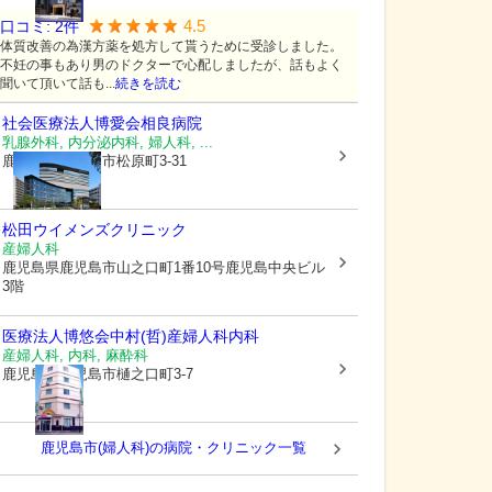
4.5
口コミ:
2
件
体質改善の為漢方薬を処方して貰うために受診しました。
不妊の事もあり男のドクターで心配しましたが、話もよく
聞いて頂いて話も...
続きを読む
社会医療法人博愛会
相良病院
乳腺外科, 内分泌内科, 婦人科, ...
鹿児島県鹿児島市
松原町3-31
松田ウイメンズクリニック
産婦人科
鹿児島県鹿児島市
山之口町1番10号鹿児島中央ビル
3階
医療法人博悠会
中村(哲)産婦人科内科
産婦人科, 内科, 麻酔科
鹿児島県鹿児島市
樋之口町3-7
鹿児島市(婦人科)の病院・クリニック一覧