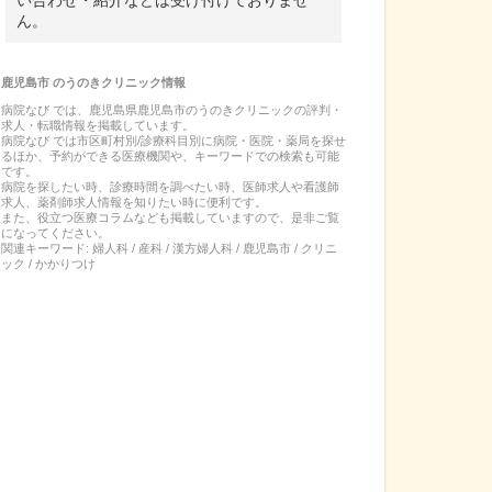
い合わせ・紹介などは受け付けておりませ
ん。
鹿児島市
の
うのきクリニック
情報
病院なび では、
鹿児島県
鹿児島市
の
うのきクリニック
の
評判・
求人・転職
情報を掲載しています。
病院なび では市区町村別/診療科目別に病院・医院・薬局を探せ
るほか、予約ができる医療機関や、キーワードでの検索も可能
です。
病院を探したい時、診療時間を調べたい時、医師求人や看護師
求人、薬剤師求人情報を知りたい時に便利です。
また、役立つ医療コラムなども掲載していますので、是非ご覧
になってください。
関連キーワード:
婦人科 / 産科 / 漢方婦人科 / 鹿児島市 / クリニ
ック / かかりつけ