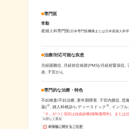
専門医
常勤
産婦人科専門医
(日本専門医機構または日本産婦人科学
治療/対応可能な疾患
月経困難症
月経前症候群(PMS)/月経前緊張症
炎
子宮がん
専門的な治療・特色
不妊検査/不妊治療
更年期障害
子宮内膜症
思
※
※
薬)
婦人科検診/レディースドック
インフル
「※」がつく項目は自由診療(保険適用外)、または
詳しく見る
本情報に関するご注意