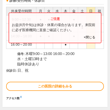
診療/受付時間・休診日
外来受付時間
月
火
水
木
金
土
日
祝
9:00～12:30
●
●
●
お盆(8月中旬)は休診・休業の場合があります。来院前
9:00～13:00
●
●
●
に必ず医療機関に直接ご確認ください。
14:00～18:00
●
●
●
×閉じる
16:00～20:00
●
木曜9:00～13:00 16:00～20:00
備考:
水・土曜13時まで
臨時休診あり
日、祝
休診日:
この医院の詳細をみる
※
アクセス数