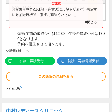
9:00～13:00
●
●
●
●
●
●
お盆(8月中旬)は休診・休業の場合があります。来院前
に必ず医療機関に直接ご確認ください。
14:00～18:00
●
●
●
●
×閉じる
午前の最終受付は12:30、午後の最終受付は17:3
備考:
0となります。
予約を優先させて頂きます。
日、祝
休診日:
初診・再診受付
初診・再診電話受付
この医院の詳細をみる
※
アクセス数
中村レディースクリニック