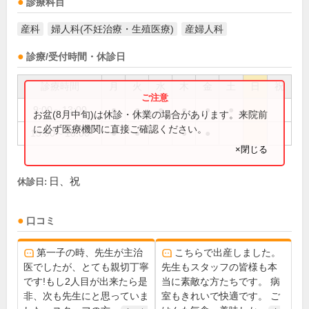
診療科目
産科
婦人科(不妊治療・生殖医療)
産婦人科
診療/受付時間・休診日
診療時間
月
火
水
木
金
土
日
祝
9:00～13:00
●
●
●
●
●
●
お盆(8月中旬)は休診・休業の場合があります。来院前
に必ず医療機関に直接ご確認ください。
15:00～18:00
●
●
●
●
×閉じる
日、祝
休診日:
口コミ
第一子の時、先生が主治
こちらで出産しました。
医でしたが、とても親切丁寧
先生もスタッフの皆様も本
です!もし2人目が出来たら是
当に素敵な方たちです。 病
非、次も先生にと思っていま
室もきれいで快適です。 ご