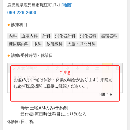
鹿児島県鹿児島市堀江町17-1
[地図]
099-226-2600
診療科目
内科
血液内科
外科
消化器外科
消化器科
循環器科
糖尿病内科
眼科
放射線科
大腸・肛門外科
診療/受付時間・休診日
外来受付時間
月
火
水
木
金
土
日
祝
8:30～12:30
●
●
●
●
●
●
お盆(8月中旬)は休診・休業の場合があります。来院前
に必ず医療機関に直接ご確認ください。
14:00～17:30
●
●
●
●
●
×閉じる
土曜AMのみ/予約制
備考:
受付/診療日時は科目により異なる
日、祝
休診日: