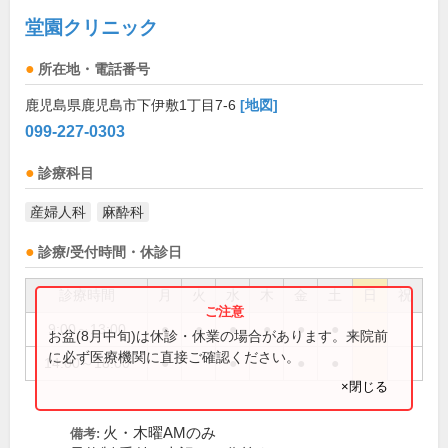
堂園クリニック
所在地・電話番号
鹿児島県鹿児島市下伊敷1丁目7-6
[地図]
099-227-0303
診療科目
産婦人科
麻酔科
診療/受付時間・休診日
診療時間
月
火
水
木
金
土
日
祝
9:00～13:00
●
●
●
●
●
●
お盆(8月中旬)は休診・休業の場合があります。来院前
に必ず医療機関に直接ご確認ください。
14:00～18:00
●
●
●
●
×閉じる
火・木曜AMのみ
備考: