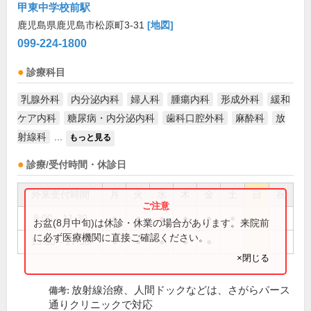
甲東中学校前駅
鹿児島県鹿児島市松原町3-31
[地図]
099-224-1800
診療科目
乳腺外科
内分泌内科
婦人科
腫瘍内科
形成外科
緩和
ケア内科
糖尿病・内分泌内科
歯科口腔外科
麻酔科
放
射線科
...
もっと見る
診療/受付時間・休診日
外来受付時間
月
火
水
木
金
土
日
祝
8:00～11:30
●
●
●
●
●
●
お盆(8月中旬)は休診・休業の場合があります。来院前
に必ず医療機関に直接ご確認ください。
13:30～17:00
●
●
●
●
●
×閉じる
放射線治療、人間ドックなどは、さがらパース
備考:
通りクリニックで対応