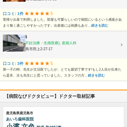
5
口コミ: 1件
里帰り出産で利用しました。部屋も可愛らしいので病院にいるという感覚があ
まり無く過ごしやすかったです。出産後には祝膳もあり...
続きを読む
徳永産婦人科
産科, 婦人科(不妊治療・生殖医療), 産婦人科
鹿児島県鹿児島市田上2-27-17
5
口コミ: 3件
第一子の時、先生が主治医でしたが、とても親切丁寧です!もし2人目が出来た
ら是非、次も先生にと思っていました。スタッフの方...
続きを読む
【病院なびドクタビュー】ドクター取材記事
鹿児島県鹿児島市
あいろ歯科医院
小濱 文色