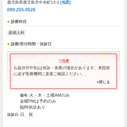
鹿児島県鹿児島市中央町13-3
[地図]
099-255-9528
診療科目
産婦人科
診療/受付時間・休診日
外来受付時間
月
火
水
木
金
土
日
祝
9:00～11:30
●
●
●
●
●
●
お盆(8月中旬)は休診・休業の場合があります。来院前
に必ず医療機関に直接ご確認ください。
14:00～17:30
●
●
●
×閉じる
火・木・土曜AMのみ
備考:
金曜PMは予約のみ
臨時休診あり
日、祝
休診日: