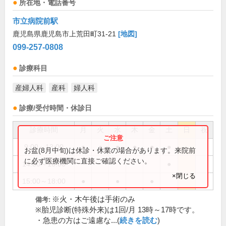
所在地・電話番号
市立病院前駅
鹿児島県鹿児島市上荒田町31-21
[地図]
099-257-0808
診療科目
産婦人科
産科
婦人科
診療/受付時間・休診日
診療時間
月
火
水
木
金
土
日
祝
9:00～13:00
●
●
●
●
●
●
お盆(8月中旬)は休診・休業の場合があります。来院前
に必ず医療機関に直接ご確認ください。
14:00～16:00
●
×閉じる
15:00～18:00
●
●
●
※火・木午後は手術のみ
備考:
※胎児診断(特殊外来)は1回/月 13時～17時です。
・急患の方はご遠慮な...(
続きを読む
)