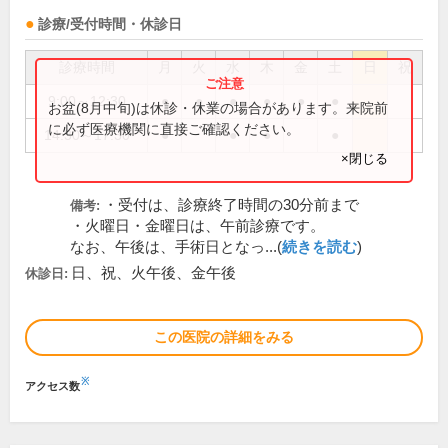
診療/受付時間・休診日
診療時間
月
火
水
木
金
土
日
祝
9:00～12:30
●
●
●
●
●
●
お盆(8月中旬)は休診・休業の場合があります。来院前
に必ず医療機関に直接ご確認ください。
14:30～17:30
●
●
●
●
×閉じる
・受付は、診療終了時間の30分前まで
備考:
・火曜日・金曜日は、午前診療です。
なお、午後は、手術日となっ...(
続きを読む
)
日、祝、火午後、金午後
休診日:
この医院の詳細をみる
※
アクセス数