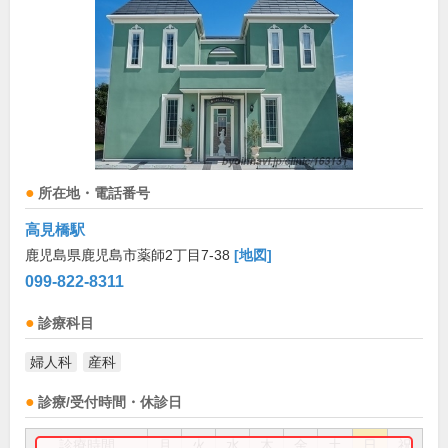
所在地・電話番号
高見橋駅
鹿児島県鹿児島市薬師2丁目7-38
[地図]
099-822-8311
診療科目
婦人科
産科
診療/受付時間・休診日
診療時間
月
火
水
木
金
土
日
祝