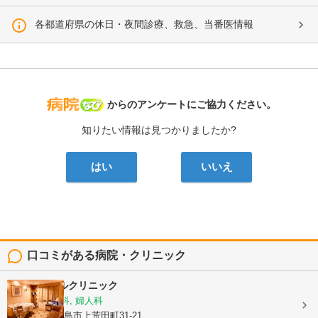
各都道府県の休日・夜間診療、救急、当番医情報
病院なび
からのアンケートにご協力ください。
知りたい情報は見つかりましたか?
はい
いいえ
口コミがある病院・クリニック
平野エンゼルクリニック
産婦人科, 産科, 婦人科
鹿児島県鹿児島市上荒田町31-21