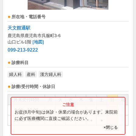
所在地・電話番号
天文館通駅
鹿児島県鹿児島市呉服町3-6
山口ビル1階
[地図]
099-213-9222
診療科目
婦人科
産科
漢方婦人科
診療/受付時間・休診日
外来受付時間
月
火
水
木
金
土
日
祝
9:00～13:00
●
●
●
●
●
お盆(8月中旬)は休診・休業の場合があります。来院前
に必ず医療機関に直接ご確認ください。
15:00～17:30
●
●
●
●
●
×閉じる