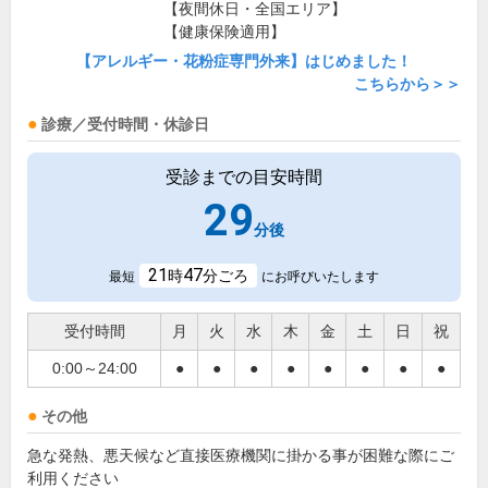
【夜間休日・全国エリア】
【健康保険適用】
【アレルギー・花粉症専門外来】はじめました！
こちらから＞＞
診療／受付時間・休診日
受診までの目安時間
29
分後
21
47
時
分ごろ
最短
にお呼びいたします
受付時間
月
火
水
木
金
土
日
祝
0:00～24:00
●
●
●
●
●
●
●
●
その他
急な発熱、悪天候など直接医療機関に掛かる事が困難な際にご
利用ください