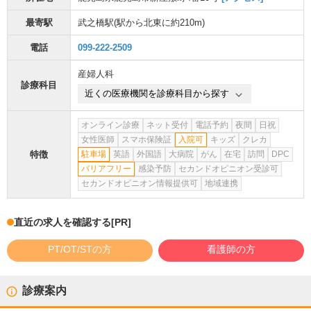
最寄駅
武之橋駅
(駅から
北東に約210m
)
電話
099-222-2509
産婦人科
診療科目
近くの医療機関を診療科目から探す
オンライン診療
ネット受付
電話予約
夜間
日祝
女性医師
スマホ保険証
入院可
キッズ
クレカ
特徴
駐車場
英語
外国語
大病院
がん
在宅
訪問
DPC
バリアフリー
感染予防
セカンドオピニオン受診可
セカンドオピニオン情報提供可
地域連携
直近の求人を確認する
[PR]
PT/OT/STの方
看護師の方
診療案内