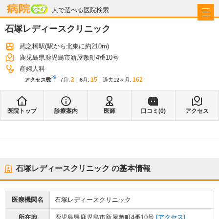
病院なび
人で選べる医院検索
石塚レディースクリニック
武之橋駅
(駅から
北東に約210m
)
鹿児島県鹿児島市新屋敷町4番10号
産婦人科
※
2
15
162
アクセス数
7月
:
6月
:
過去12ヶ月:
医院トップ
診療案内
医師
口コミ(
0
)
アクセス
石塚レディースクリニック
の基本情報
医療機関名
石塚レディースクリニック
所在地
鹿児島県鹿児島市新屋敷町4番10号
[アクセス]