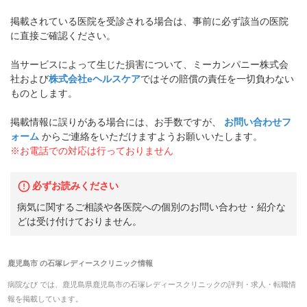
掲載されている医院を受診される場合は、事前に必ず該当の医院
に直接ご確認ください。
当サービスによって生じた損害について、ミーカンパニー株式会
社および
株式会社eヘルスケア
ではその賠償の責任を一切負わない
ものとします。
掲載情報に誤りがある場合には、お手数ですが、
お問い合わせフ
ォーム
からご連絡をいただけますようお願いいたします。
※お電話での対応は行っておりません
必ずお読みください
病気に関するご相談や各医院への個別のお問い合わせ・紹介な
どは受け付けておりません。
鹿児島市
の
石塚レディースクリニック
情報
病院なび では、
鹿児島県
鹿児島市
の
石塚レディースクリニック
の
評判・求人・転職
情
報を掲載しています。