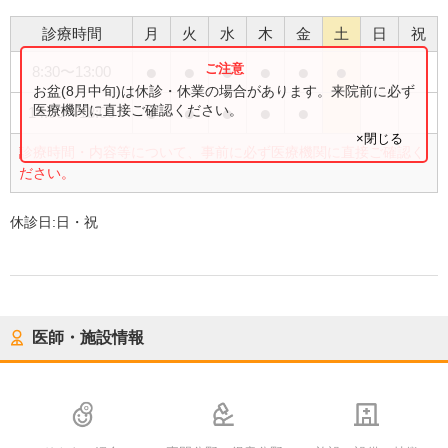
診療時間
月
火
水
木
金
土
日
祝
●
●
●
●
●
●
8:30
〜
13:00
お盆(8月中旬)は休診・休業の場合があります。来院前に必ず
●
●
●
●
●
医療機関に直接ご確認ください。
14:00
〜
18:00
×閉じる
診療時間・内容等について、事前に必ず医療機関に直接ご確認く
ださい。
休診日:
日・祝
医師・施設情報