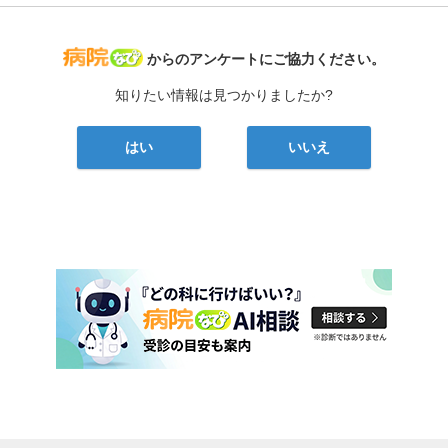
病院なび
からのアンケートにご協力ください。
知りたい情報は見つかりましたか?
はい
いいえ