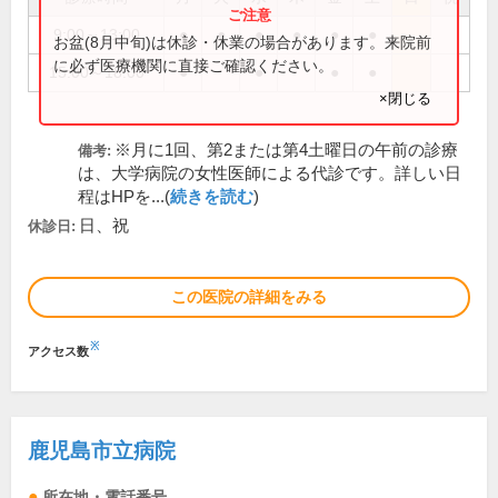
9:00～13:00
●
●
●
●
●
●
お盆(8月中旬)は休診・休業の場合があります。来院前
に必ず医療機関に直接ご確認ください。
15:00～18:00
●
●
●
●
×閉じる
※月に1回、第2または第4土曜日の午前の診療
備考:
は、大学病院の女性医師による代診です。詳しい日
程はHPを...(
続きを読む
)
日、祝
休診日:
この医院の詳細をみる
※
アクセス数
鹿児島市立病院
所在地・電話番号