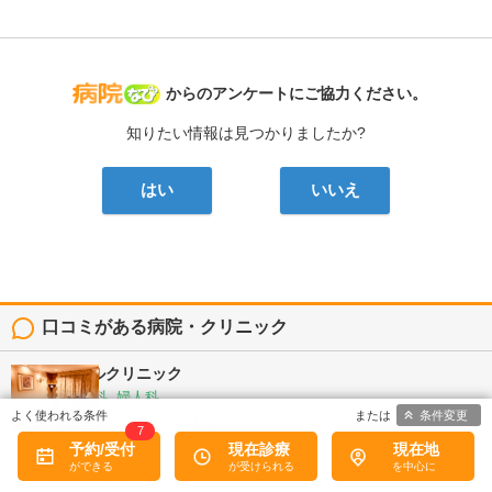
病院なび
からのアンケートにご協力ください。
知りたい情報は見つかりましたか?
はい
いいえ
口コミがある病院・クリニック
平野エンゼルクリニック
産婦人科, 産科, 婦人科
条件変更
鹿児島県鹿児島市上荒田町31-21
7
予約/受付
現在診療
現在地
5
口コミ: 1件