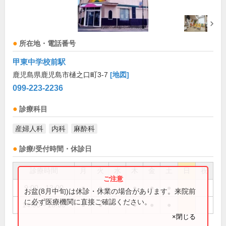
所在地・電話番号
甲東中学校前駅
鹿児島県鹿児島市樋之口町3-7
[地図]
099-223-2236
診療科目
産婦人科
内科
麻酔科
診療/受付時間・休診日
診療時間
月
火
水
木
金
土
日
祝
9:00～13:00
●
●
●
●
●
お盆(8月中旬)は休診・休業の場合があります。来院前
に必ず医療機関に直接ご確認ください。
14:00～18:00
●
●
●
●
●
×閉じる