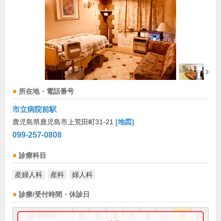
所在地・電話番号
市立病院前駅
鹿児島県鹿児島市上荒田町31-21
[地図]
099-257-0808
診療科目
産婦人科
産科
婦人科
診療/受付時間・休診日
診療時間
月
火
水
木
金
土
日
祝