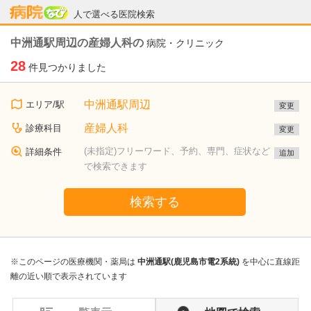
病院なび
人で選べる医院検索
中洲通駅周辺の産婦人科の
病院・クリニック
28
件見つかりました
中洲通駅周辺
エリア/駅
変更
産婦人科
診療科目
変更
(未指定)フリーワード、予約、専門、症状など
詳細条件
追加
で検索できます
検索する
※このページの医療機関・薬局は
中洲通駅(鹿児島市電2系統)
を中心に直線距
離の近い順で表示されています