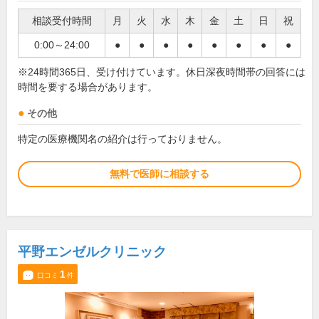
相談受付時間
月
火
水
木
金
土
日
祝
0:00～24:00
●
●
●
●
●
●
●
●
※24時間365日、受け付けています。休日深夜時間帯の回答には
時間を要する場合があります。
その他
特定の医療機関名の紹介は行っておりません。
無料で医師に相談する
平野エンゼルクリニック
1
口コミ
件