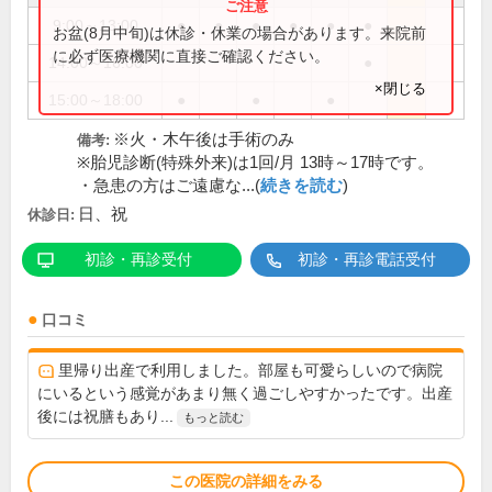
9:00～13:00
●
●
●
●
●
●
お盆(8月中旬)は休診・休業の場合があります。来院前
に必ず医療機関に直接ご確認ください。
14:00～16:00
●
×閉じる
15:00～18:00
●
●
●
※火・木午後は手術のみ
備考:
※胎児診断(特殊外来)は1回/月 13時～17時です。
・急患の方はご遠慮な...(
続きを読む
)
日、祝
休診日:
初診・再診受付
初診・再診電話受付
口コミ
里帰り出産で利用しました。部屋も可愛らしいので病院
にいるという感覚があまり無く過ごしやすかったです。出産
後には祝膳もあり...
もっと読む
この医院の詳細をみる