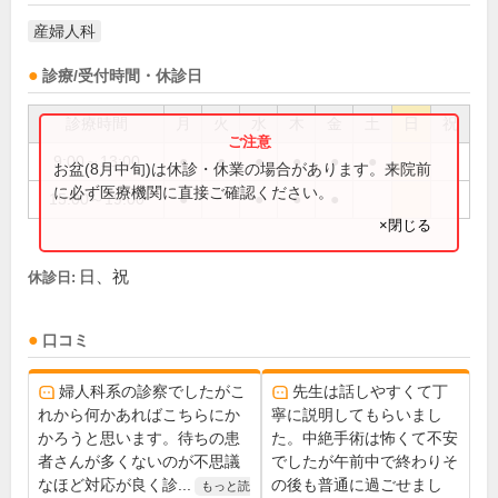
産婦人科
診療/受付時間・休診日
診療時間
月
火
水
木
金
土
日
祝
9:00～13:00
●
●
●
●
●
●
お盆(8月中旬)は休診・休業の場合があります。来院前
に必ず医療機関に直接ご確認ください。
15:00～19:00
●
●
●
●
×閉じる
日、祝
休診日:
口コミ
婦人科系の診察でしたがこ
先生は話しやすくて丁
れから何かあればこちらにか
寧に説明してもらいまし
かろうと思います。待ちの患
た。中絶手術は怖くて不安
者さんが多くないのが不思議
でしたが午前中で終わりそ
なほど対応が良く診...
の後も普通に過ごせまし
もっと読