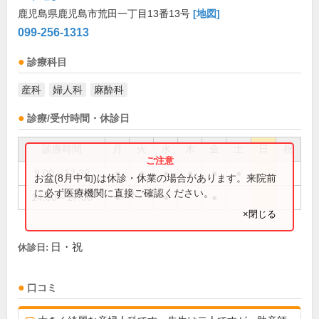
鹿児島県鹿児島市荒田一丁目13番13号
[地図]
099-256-1313
診療科目
産科
婦人科
麻酔科
診療/受付時間・休診日
診療時間
月
火
水
木
金
土
日
祝
9:00～12:30
●
●
●
●
●
●
お盆(8月中旬)は休診・休業の場合があります。来院前
に必ず医療機関に直接ご確認ください。
14:30～17:00
●
●
●
×閉じる
日・祝
休診日:
口コミ