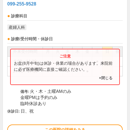
099-255-9528
診療科目
産婦人科
診療/受付時間・休診日
外来受付時間
月
火
水
木
金
土
日
祝
9:00～11:30
●
●
●
●
●
●
お盆(8月中旬)は休診・休業の場合があります。来院前
に必ず医療機関に直接ご確認ください。
14:00～17:30
●
●
●
×閉じる
火・木・土曜AMのみ
備考:
金曜PMは予約のみ
臨時休診あり
日、祝
休診日:
この医院の詳細をみる