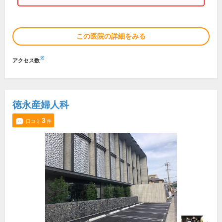
この医院の詳細をみる
※
アクセス数
徳永産婦人科
3
口コミ
件