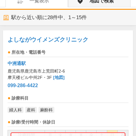
一覧表示
地図で検索
駅から近い順に
28
件中、
1～15件
よしながウイメンズクリニック
所在地・電話番号
中洲通駅
鹿児島県鹿児島市上荒田町2-6
摩天楼ビル中州2F・3F
[地図]
099-286-4422
診療科目
婦人科
産科
麻酔科
診療/受付時間・休診日
診療時間
月
火
水
木
金
土
日
祝