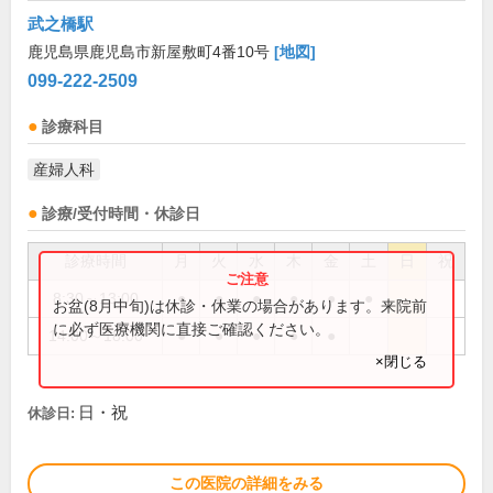
武之橋駅
鹿児島県鹿児島市新屋敷町4番10号
[地図]
099-222-2509
診療科目
産婦人科
診療/受付時間・休診日
診療時間
月
火
水
木
金
土
日
祝
8:30～13:00
●
●
●
●
●
●
お盆(8月中旬)は休診・休業の場合があります。来院前
に必ず医療機関に直接ご確認ください。
14:00～18:00
●
●
●
●
●
×閉じる
日・祝
休診日:
この医院の詳細をみる