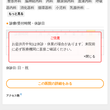
整形外科
脳神経内科
内科
糖尿病内科
血液内科
呼吸
器内科
消化器科
循環器科
小児科
乳腺外科
...
もっと見る
診療/受付時間・休診日
診療時間
月
火
水
木
金
土
日
祝
9:00～12:30
●
●
●
●
●
●
お盆(8月中旬)は休診・休業の場合があります。来院前
に必ず医療機関に直接ご確認ください。
14:00～17:30
●
×閉じる
日・祝
休診日:
この医院の詳細をみる
※
アクセス数