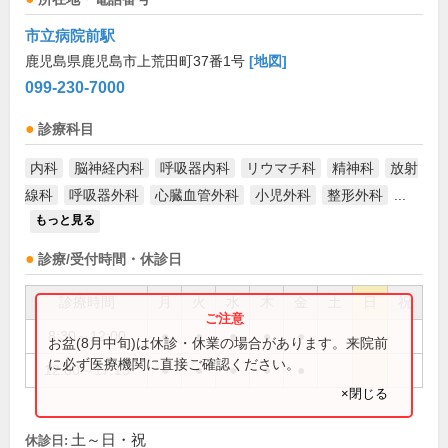
市立病院前駅
鹿児島県鹿児島市上荒田町37番1号
[地図]
099-230-7000
診療科目
内科
脳神経内科
呼吸器内科
リウマチ科
精神科
放射
線科
呼吸器外科
心臓血管外科
小児外科
整形外科
...
もっと見る
診療/受付時間・休診日
診療時間
月
火
水
木
金
土
日
祝
8:30～12:00
●
●
●
●
●
お盆(8月中旬)は休診・休業の場合があります。来院前
に必ず医療機関に直接ご確認ください。
12:00～17:15
●
●
●
●
●
×閉じる
土～日・祝
休診日: