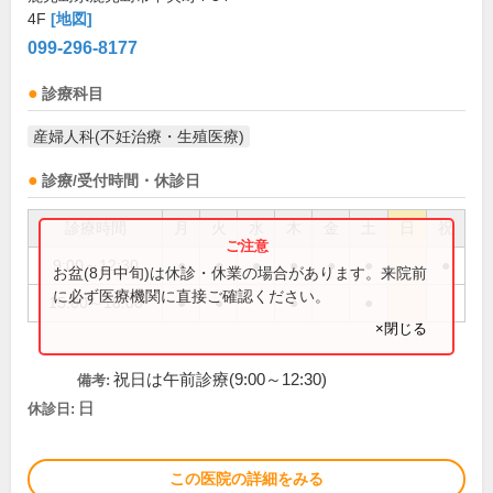
4F
[地図]
099-296-8177
診療科目
産婦人科(不妊治療・生殖医療)
診療/受付時間・休診日
診療時間
月
火
水
木
金
土
日
祝
9:00～12:30
●
●
●
●
●
●
●
お盆(8月中旬)は休診・休業の場合があります。来院前
に必ず医療機関に直接ご確認ください。
15:00～18:00
●
●
●
●
×閉じる
祝日は午前診療(9:00～12:30)
備考:
日
休診日:
この医院の詳細をみる