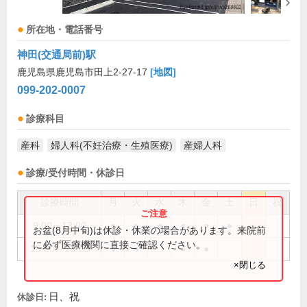
所在地・電話番号
神田(交通局前)駅
鹿児島県鹿児島市田上2-27-17
[地図]
099-202-0007
診療科目
産科
婦人科(不妊治療・生殖医療)
産婦人科
診療/受付時間・休診日
診療時間
月
火
水
木
金
土
日
祝
9:00～13:00
●
●
●
●
●
●
お盆(8月中旬)は休診・休業の場合があります。来院前
に必ず医療機関に直接ご確認ください。
15:00～18:00
●
●
●
●
×閉じる
日、祝
休診日: