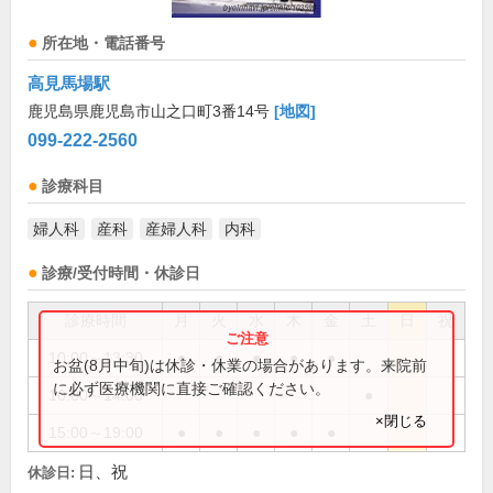
所在地・電話番号
高見馬場駅
鹿児島県鹿児島市山之口町3番14号
[地図]
099-222-2560
診療科目
婦人科
産科
産婦人科
内科
診療/受付時間・休診日
診療時間
月
火
水
木
金
土
日
祝
10:00～13:30
●
●
●
●
●
お盆(8月中旬)は休診・休業の場合があります。来院前
に必ず医療機関に直接ご確認ください。
10:00～14:00
●
×閉じる
15:00～19:00
●
●
●
●
●
日、祝
休診日: