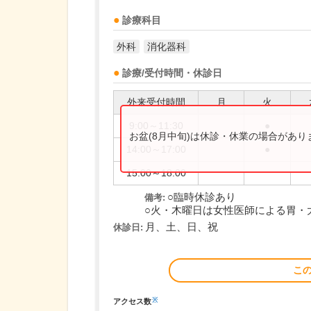
診療科目
外科
消化器科
診療/受付時間・休診日
外来受付時間
月
火
9:00～11:30
●
お盆(8月中旬)は休診・休業の場合があ
14:00～17:00
●
15:00～18:00
○臨時休診あり
備考:
○火・木曜日は女性医師による胃・
月、土、日、祝
休診日:
こ
※
アクセス数