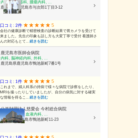
内科, 消化器科, 腫瘍内科, ...
鹿児島県鹿児島市与次郎1丁目3-12
5
口コミ: 2件
会社の健康診断で精密検査の診断結果で胃カメラを受けて
来ました。先生の印象も話し方も大変丁寧で受付 看護師さ
んの対応もとて...
続きを読む
鹿児島市医師会病院
内科, 脳神経内科, 外科, ...
鹿児島県鹿児島市鴨池新町7番1号
5
口コミ: 1件
これまで、婦人科系の持病で様々な病院で診察をしたり、
MRIを撮ったりしていましたが、自分の病気に対する確実
な情報を得るこ...
続きを読む
公益財団法人慈愛会
今村総合病院
内科, 救急科, 血液内科, ...
鹿児島県鹿児島市鴨池新町11-23
5
口コミ: 1件