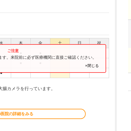
水
木
金
土
日
祝
●
●
ります。来院前に必ず医療機関に直接ご確認ください。
●
●
×閉じる
●
大腸カメラを行っています。
の医院の詳細をみる