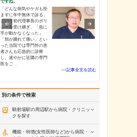
ですね。
貴院の診療内容
「どんな病気やケガも拒
内科・小児科・
まずに年中無休で診る」
を掲げ、地域に
という初代理事長のポリ
総合的な診療を
シーを受け継ぎ、「急に
ます。風邪や生
手が動かなくなった」
といった一般内
「頬が腫れて痛い」とい
から、外傷や関
った当院では専門外の患
の痛みなどの整
者さんも応急的に診療
な症状まで幅広
し、速やかに近隣の専門
ており、お子さ
医をご…
高…
>>記事全文を読む
別の条件で検索
騎射場駅の周辺駅から病院・クリニッ
クを探す
機能・特徴(女性医師など)から病院・