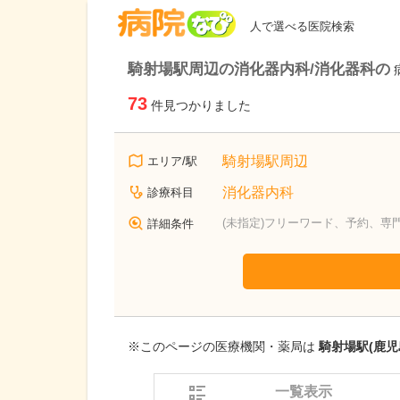
病院なび
人で選べる医院検索
騎射場駅周辺の消化器内科/消化器科の
73
件見つかりました
騎射場駅周辺
エリア/駅
消化器内科
診療科目
(未指定)フリーワード、予約、専
詳細条件
※このページの医療機関・薬局は
騎射場駅(鹿児
一覧表示