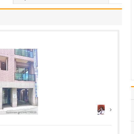
ましいでしょうか?
一概には申し上げられな
いのですが、胃カメラが
必要なケースとしては、
胃痛や胃もたれが続く
方、食欲不振や急な体重
減少が見られる方、そし
て胸焼けやのどに違和感
がある方です。また、健
康診断で何らかの指摘を
受け…
>>記事全文を読む