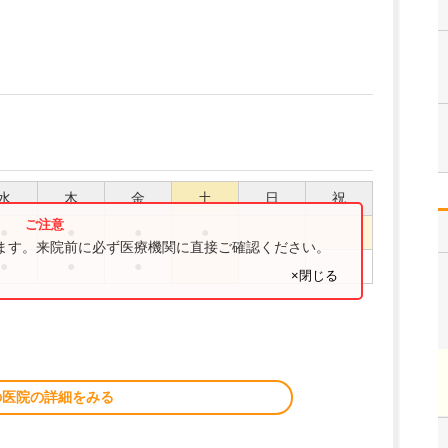
水
木
金
土
日
祝
●
●
●
●
ります。来院前に必ず医療機関に直接ご確認ください。
●
●
●
×閉じる
の医院の詳細をみる