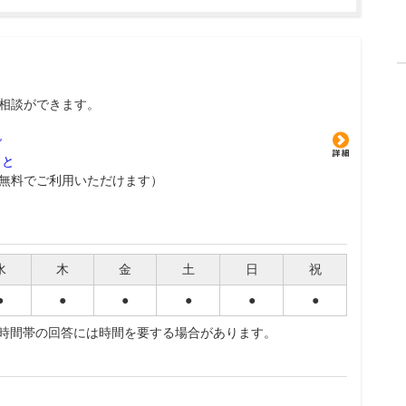
相談ができます。
グ
こと
無料でご利用いただけます）
水
木
金
土
日
祝
●
●
●
●
●
●
夜時間帯の回答には時間を要する場合があります。