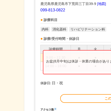
鹿児島県鹿児島市下荒田三丁目39-9
[地図]
099-813-0822
診療科目
内科
消化器科
リハビリテーション科
診療/受付時間・休診日
診療時間
月
火
9:00～12:30
●
●
お盆(8月中旬)は休診・休業の場合があ
14:00～18:00
●
●
日・祝
休診日:
こ
※
アクセス数