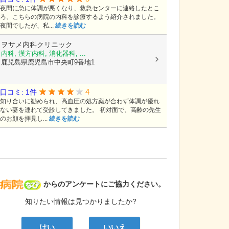
夜間に急に体調が悪くなり、救急センターに連絡したとこ
ろ、こちらの病院の内科を診療するよう紹介されました。
夜間でしたが、私...
続きを読む
ヲサメ内科クリニック
内科, 漢方内科, 消化器科, ...
鹿児島県鹿児島市中央町9番地1
4
口コミ: 1件
知り合いに勧められ、高血圧の処方薬が合わず体調が優れ
ない妻を連れて受診してきました。 初対面で、高齢の先生
のお顔を拝見し...
続きを読む
病院なび
からのアンケートにご協力ください。
知りたい情報は見つかりましたか?
はい
いいえ