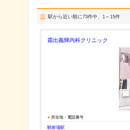
駅から近い順に
73
件中、
1～15件
霜出義輝内科クリニック
所在地・電話番号
騎射場駅