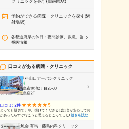
クリニックを探す(仙巌園駅)
予約ができる病院・クリニックを探す(騎
射場駅)
各都道府県の休日・夜間診療、救急、当
番医情報
口コミがある病院・クリニック
内科・消化器科山口アーバンクリニック
内科, 消化器科
鹿児島県鹿児島市鴨池2丁目26-30
ダイエー鹿児島店2F
5
口コミ: 2件
とっても親切で丁寧。掛けてくださる1言1言が安心して何
かあったらすぐ行こうと思えるところでした!
続きを読む
医療法人光風会
有馬・藤島内科クリニック