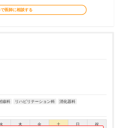
料で医師に相談する
射線科
リハビリテーション科
消化器科
水
木
金
土
日
祝