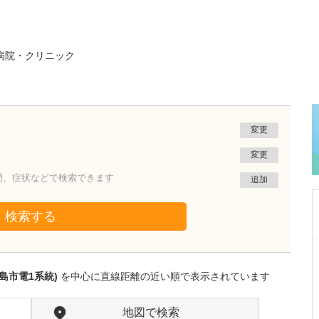
病院・クリニック
変更
変更
門、症状などで検索できます
追加
検索する
埼玉県桶川市
桶川中央クリニック
島市電1系統)
を中心に直線距離の近い順で表示されています
森田 宏
院長
取材記事
内視鏡検査は、どのようなときに受けるのが望
地図で検索