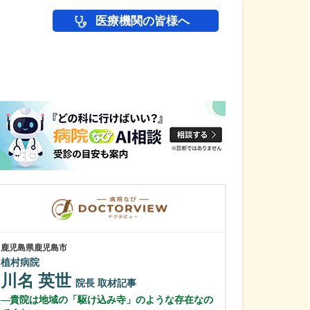
医療機関の皆様へ
医師(ドクター)の
鹿児島県鹿児島市
鹿児島県鹿児島市
植村病院
緑ヶ丘クリニッ
新田 翔
川名 英世
院長
院長
取材記事
桂 久和
貴院は地域の「駆け込み寺」のような存在なの
医師