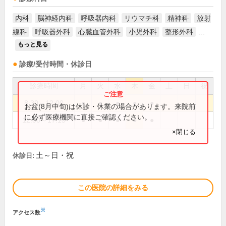
内科
脳神経内科
呼吸器内科
リウマチ科
精神科
放射
線科
呼吸器外科
心臓血管外科
小児外科
整形外科
...
もっと見る
診療/受付時間・休診日
診療時間
月
火
水
木
金
土
日
祝
8:30～12:00
●
●
●
●
●
お盆(8月中旬)は休診・休業の場合があります。来院前
に必ず医療機関に直接ご確認ください。
12:00～17:15
●
●
●
●
●
×閉じる
土～日・祝
休診日:
この医院の詳細をみる
※
アクセス数