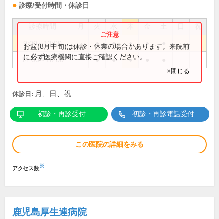
診療/受付時間・休診日
診療時間
月
火
水
木
金
土
日
祝
9:00～13:00
●
●
●
●
●
お盆(8月中旬)は休診・休業の場合があります。来院前
に必ず医療機関に直接ご確認ください。
14:00～18:00
●
●
●
●
●
×閉じる
月、日、祝
休診日:
初診・再診受付
初診・再診電話受付
この医院の詳細をみる
※
アクセス数
鹿児島厚生連病院