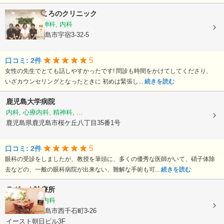
スリジエこころのクリニック
心療内科, 精神科, 内科
鹿児島県鹿児島市宇宿3-32-5
5
口コミ: 2件
女性の先生でとても話しやすかったです! 問診も時間をかけてしてくださり、
いざカウンセリングとなったときに 初めは緊張し...
続きを読む
鹿児島大学病院
内科, 心療内科, 精神科, ...
鹿児島県鹿児島市桜ケ丘八丁目35番1号
5
口コミ: 2件
眼科の受診をしましたが、教授を筆頭に、多くの優秀な医師がいて、硝子体除
去などの、一般の眼科病院が出来ない、難解な手術も可...
続きを読む
ラグーナ診療所
精神科, 心療内科
鹿児島県鹿児島市西千石町3-26
イースト朝日ビル3F