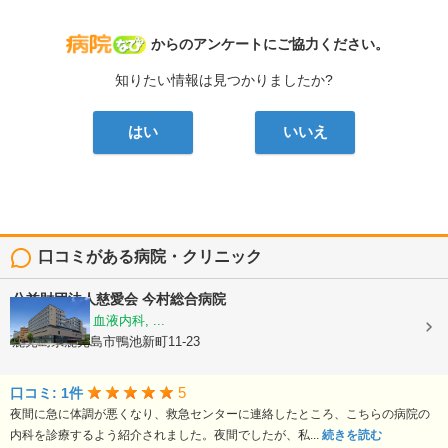
病院なび
からのアンケートにご協力ください。
知りたい情報は見つかりましたか?
はい
いいえ
口コミがある病院・クリニック
公益財団法人慈愛会
今村総合病院
内科, 救急科, 血液内科, ...
鹿児島県鹿児島市鴨池新町11-23
5
口コミ: 1件
夜間に急に体調が悪くなり、救急センターに連絡したところ、こちらの病院の
内科を診療するよう紹介されました。夜間でしたが、私...
続きを読む