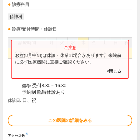
診療科目
精神科
診療/受付時間・休診日
診療時間
月
火
水
木
金
土
日
祝
9:30～17:00
●
●
●
●
●
●
お盆(8月中旬)は休診・休業の場合があります。来院前
に必ず医療機関に直接ご確認ください。
×閉じる
受付8:30～16:30
備考:
予約制 臨時休診あり
日、祝
休診日:
この医院の詳細をみる
※
アクセス数