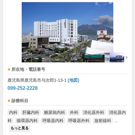
所在地・電話番号
鹿児島県鹿児島市与次郎1-13-1
[地図]
099-252-2228
診療科目
内科
肝臓内科
糖尿病内科
外科
消化器外科
消化器内
科
循環器内科
呼吸器内科
呼吸器外科
放射線科
...
もっと見る