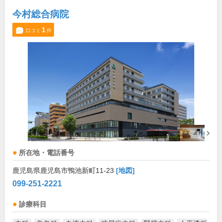
今村総合病院
1
口コミ
件
所在地・電話番号
鹿児島県鹿児島市鴨池新町11-23
[地図]
099-251-2221
診療科目