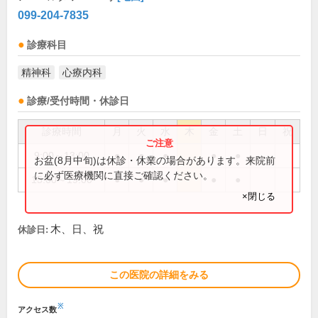
099-204-7835
診療科目
精神科
心療内科
診療/受付時間・休診日
診療時間
月
火
水
木
金
土
日
祝
9:00～13:00
●
●
●
●
●
お盆(8月中旬)は休診・休業の場合があります。来院前
に必ず医療機関に直接ご確認ください。
15:00～19:00
●
●
●
●
●
×閉じる
木、日、祝
休診日:
この医院の詳細をみる
※
アクセス数