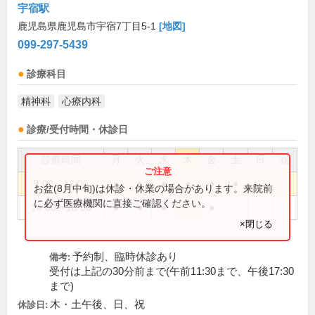
宇宿駅
鹿児島県鹿児島市宇宿7丁目5-1
[地図]
099-297-5439
診療科目
精神科
心療内科
診療/受付時間・休診日
診療時間
月
火
水
木
金
土
日
祝
9:00～12:00
●
●
●
●
●
●
お盆(8月中旬)は休診・休業の場合があります。来院前
に必ず医療機関に直接ご確認ください。
14:00～18:00
●
●
●
●
×閉じる
予約制、臨時休診あり
備考:
受付は上記の30分前まで(午前11:30まで、午後17:30
まで)
木・土午後、日、祝
休診日: