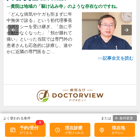
貴院は地域の「駆け込み寺」のような存在なのですね。
「どんな病気やケガも拒まずに年
中無休で診る」という初代理事長
のポリシーを受け継ぎ、「急に手
が動かなくなった」「頬が腫れて
痛い」といった当院では専門外の
患者さんも応急的に診療し、速や
かに近隣の専門医をご…
>>記事全文を読む
条件変更
8
予約/受付
現在診療
現在地