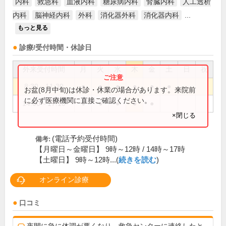
内科
救急科
血液内科
糖尿病内科
腎臓内科
人工透析
内科
脳神経内科
外科
消化器外科
消化器内科
...
もっと見る
診療/受付時間・休診日
外来受付時間
月
火
水
木
金
土
日
祝
8:30～11:30
●
●
●
●
●
●
お盆(8月中旬)は休診・休業の場合があります。来院前
に必ず医療機関に直接ご確認ください。
14:00～17:10
●
●
●
●
●
×閉じる
(電話予約受付時間)
備考:
【月曜日～金曜日】 9時～12時 / 14時～17時
【土曜日】 9時～12時...(
続きを読む
)
オンライン診療
口コミ