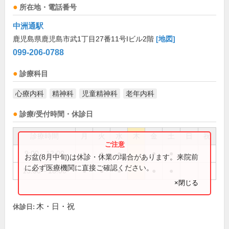
所在地・電話番号
中洲通駅
鹿児島県鹿児島市武1丁目27番11号Iビル2階
[地図]
099-206-0788
診療科目
心療内科
精神科
児童精神科
老年内科
診療/受付時間・休診日
診療時間
月
火
水
木
金
土
日
祝
9:00～12:00
●
●
●
●
●
お盆(8月中旬)は休診・休業の場合があります。来院前
に必ず医療機関に直接ご確認ください。
15:00～18:00
●
●
●
●
●
×閉じる
木・日・祝
休診日: