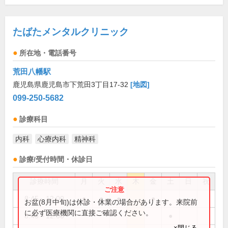
たばたメンタルクリニック
所在地・電話番号
荒田八幡駅
鹿児島県鹿児島市下荒田3丁目17-32
[地図]
099-250-5682
診療科目
内科
心療内科
精神科
診療/受付時間・休診日
診療時間
月
火
水
木
金
土
日
祝
8:45～12:00
●
●
●
●
お盆(8月中旬)は休診・休業の場合があります。来院前
に必ず医療機関に直接ご確認ください。
8:45～12:30
●
×閉じる