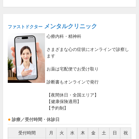
メンタルクリニック
ファストドクター
心療内科・精神科
さまざまな心の症状にオンラインで診察し
ます
お薬は宅配便でお受け取り
診断書もオンラインで発行
【夜間休日・全国エリア】
【健康保険適用】
【予約制】
診療／受付時間・休診日
受付時間
月
火
水
木
金
土
日
祝