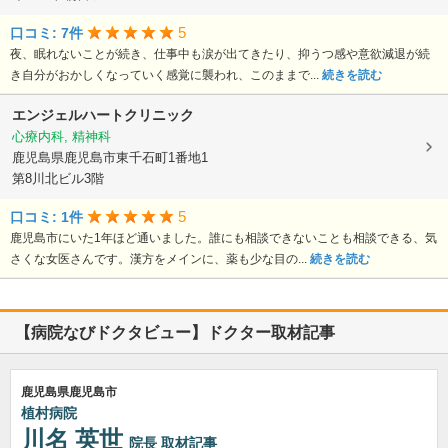
5
口コミ: 7件
夜、眠れないことが続き、仕事中も涙が出てきたり、抑うつ感や意欲減退が続
き自分がおかしくなっていく感覚に襲われ、このままで...
続きを読む
エンジェルハートクリニック
心療内科, 精神科
鹿児島県鹿児島市東千石町1番地1
第8川北ビル3階
5
口コミ: 1件
鹿児島市にいた1年ほど通いました。誰にも相談できないことも相談できる、気
さくな女医さんです。漢方をメインに、薬も少な目の...
続きを読む
【病院なびドクタビュー】ドクター取材記事
鹿児島県鹿児島市
植村病院
川名 英世
院長
取材記事