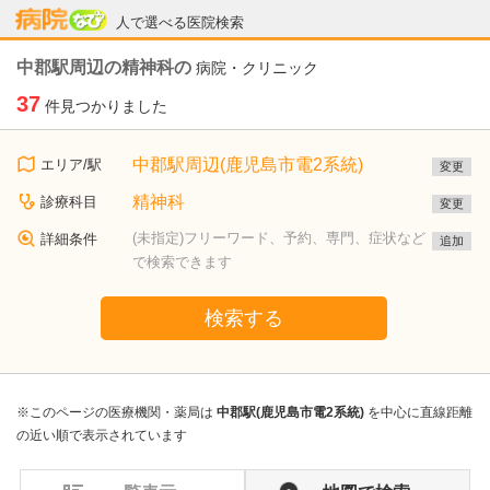
病院なび
人で選べる医院検索
中郡駅周辺の精神科の
病院・クリニック
37
件見つかりました
中郡駅周辺(鹿児島市電2系統)
エリア/駅
変更
精神科
診療科目
変更
(未指定)フリーワード、予約、専門、症状など
詳細条件
追加
で検索できます
検索する
※このページの医療機関・薬局は
中郡駅(鹿児島市電2系統)
を中心に直線距離
の近い順で表示されています