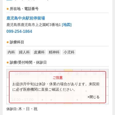
所在地・電話番号
鹿児島中央駅前停留場
鹿児島県鹿児島市上之園町3番地1
[地図]
099-254-1864
診療科目
内科
婦人科
皮膚科
精神科
小児科
診療/受付時間・休診日
診療時間
月
火
水
木
金
土
日
祝
9:00～13:00
●
●
●
お盆(8月中旬)は休診・休業の場合があります。来院前
に必ず医療機関に直接ご確認ください。
9:00～14:00
●
●
×閉じる
14:30～17:00
●
●
●
木・日・祝
休診日: