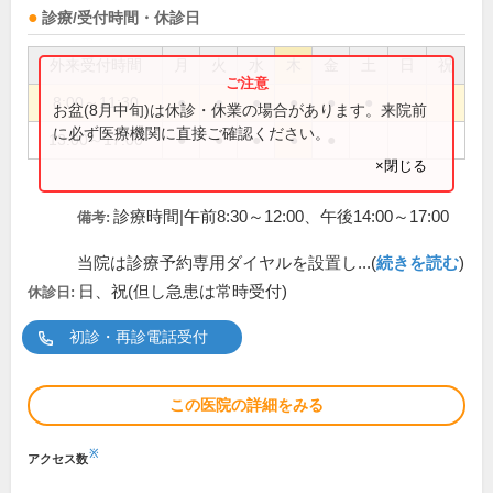
診療/受付時間・休診日
外来受付時間
月
火
水
木
金
土
日
祝
8:00～11:30
●
●
●
●
●
●
お盆(8月中旬)は休診・休業の場合があります。来院前
に必ず医療機関に直接ご確認ください。
13:00～17:00
●
●
●
●
●
×閉じる
診療時間|午前8:30～12:00、午後14:00～17:00
備考:
当院は診療予約専用ダイヤルを設置し...(
続きを読む
)
日、祝(但し急患は常時受付)
休診日:
初診・再診電話受付
この医院の詳細をみる
※
アクセス数