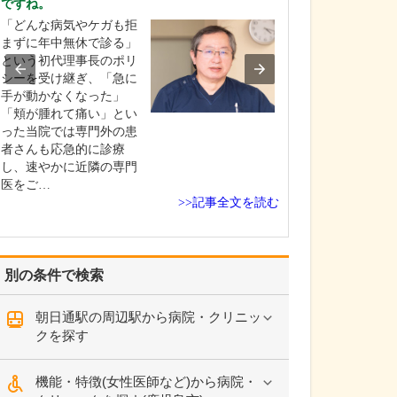
ですね。
貴院の診療内容
「どんな病気やケガも拒
内科・小児科・
まずに年中無休で診る」
を掲げ、地域に
という初代理事長のポリ
総合的な診療を
シーを受け継ぎ、「急に
ます。風邪や生
手が動かなくなった」
といった一般内
「頬が腫れて痛い」とい
から、外傷や関
った当院では専門外の患
の痛みなどの整
者さんも応急的に診療
な症状まで幅広
し、速やかに近隣の専門
ており、お子さ
医をご…
高…
>>記事全文を読む
別の条件で検索
朝日通駅の周辺駅から病院・クリニッ
クを探す
機能・特徴(女性医師など)から病院・