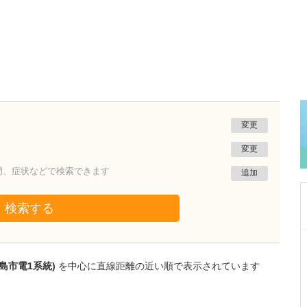
変更
変更
門、症状などで検索できます
追加
検索する
鹿児島県鹿児島市
あいろ歯科医院
島市電1系統)
を中心に直線距離の近い順で表示されています
小濱 文色
院長
取材記事
歯科医師を志したきっかけを教えてください。