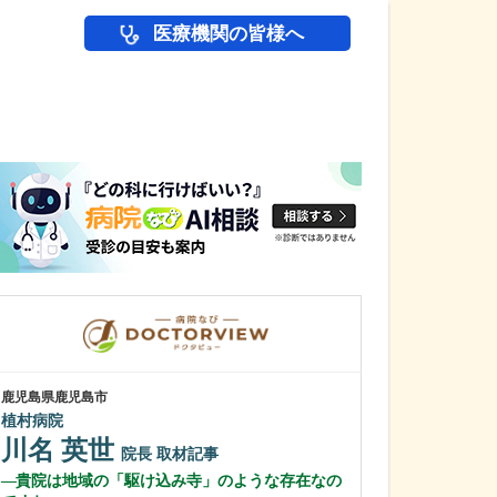
医療機関の皆様へ
医師(ドクター)の
鹿児島県鹿児島市
鹿児島県鹿児島市
植村病院
緑ヶ丘クリニッ
新田 翔
川名 英世
院長
院長
取材記事
桂 久和
貴院は地域の「駆け込み寺」のような存在なの
医師