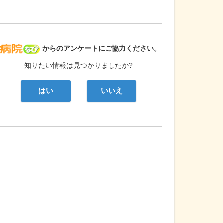
病院なび
からのアンケートにご協力ください。
知りたい情報は見つかりましたか?
はい
いいえ