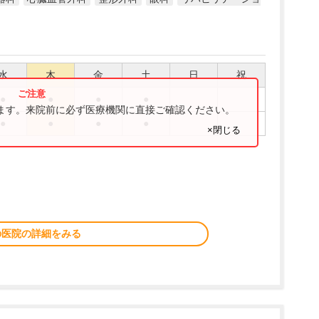
水
木
金
土
日
祝
●
●
●
●
ります。来院前に必ず医療機関に直接ご確認ください。
●
●
●
●
×閉じる
の医院の詳細をみる