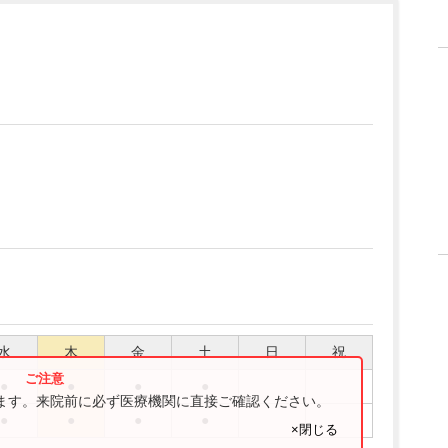
水
木
金
土
日
祝
●
●
●
●
ります。来院前に必ず医療機関に直接ご確認ください。
●
●
●
●
×閉じる