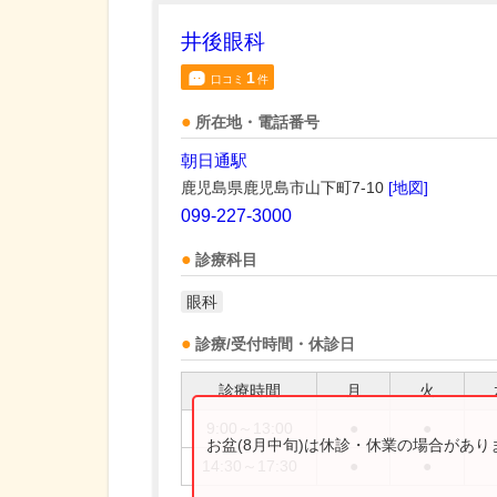
井後眼科
1
口コミ
件
所在地・電話番号
朝日通駅
鹿児島県鹿児島市山下町7-10
[地図]
099-227-3000
診療科目
眼科
診療/受付時間・休診日
診療時間
月
火
9:00～13:00
●
●
お盆(8月中旬)は休診・休業の場合があ
14:30～17:30
●
●