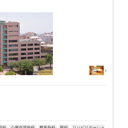
器科
心臓血管外科
整形外科
眼科
リハビリテーショ