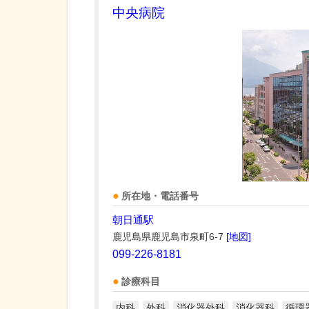
中央病院
所在地・電話番号
朝日通駅
鹿児島県鹿児島市泉町6-7
[地図]
099-226-8181
診療科目
内科
外科
消化器外科
消化器科
循環