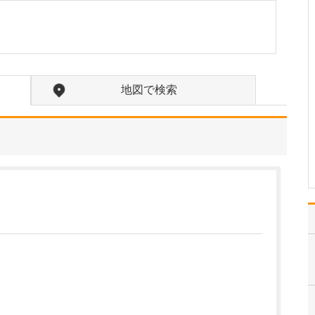
中学生のときに出会った
女性の歯科医師に憧れた
ことです。幼い頃は「歯
科医師は男性がする仕
事」というイメージをも
っていたのですが、その
地図で検索
先生の治療を受けたこと
で認識が変わりました。
子どもにとって歯科医院
は敬…
>>記事全文を読む