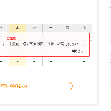
水
木
金
土
日
祝
●
ります。来院前に必ず医療機関に直接ご確認ください。
●
●
●
●
●
×閉じる
●
●
●
●
●
●
の医院の詳細をみる