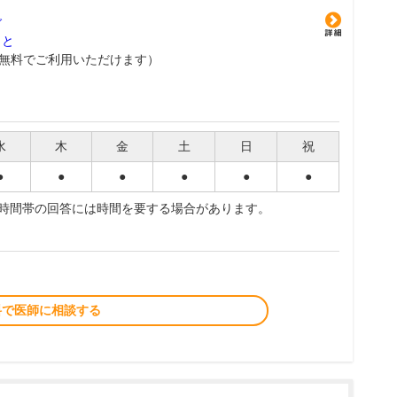
グ
こと
無料でご利用いただけます）
水
木
金
土
日
祝
●
●
●
●
●
●
夜時間帯の回答には時間を要する場合があります。
料で医師に相談する