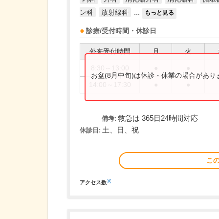
ン科
放射線科
...
もっと見る
診療/受付時間・休診日
外来受付時間
月
火
8:30～13:00
●
●
お盆(8月中旬)は休診・休業の場合があ
14:00～17:30
●
●
救急は 365日24時間対応
備考:
土、日、祝
休診日:
こ
※
アクセス数