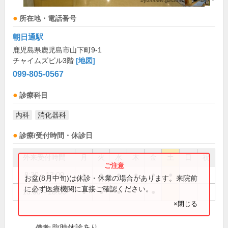
所在地・電話番号
朝日通駅
鹿児島県鹿児島市山下町9-1
チャイムズビル3階
[地図]
099-805-0567
診療科目
内科
消化器科
診療/受付時間・休診日
外来受付時間
月
火
水
木
金
土
日
祝
8:30～13:00
●
●
●
●
●
●
お盆(8月中旬)は休診・休業の場合があります。来院前
に必ず医療機関に直接ご確認ください。
15:00～18:00
●
●
●
●
×閉じる
臨時休診あり
備考: