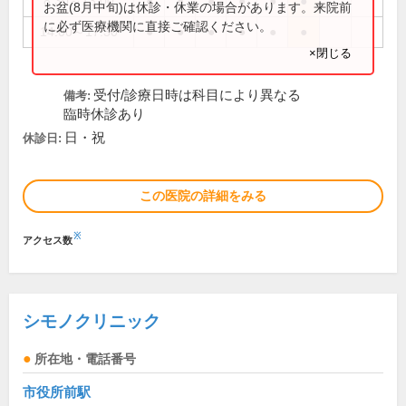
8:30～13:00
●
●
●
●
●
●
お盆(8月中旬)は休診・休業の場合があります。来院前
に必ず医療機関に直接ご確認ください。
14:00～17:30
●
●
●
●
●
●
×閉じる
受付/診療日時は科目により異なる
備考:
臨時休診あり
日・祝
休診日:
この医院の詳細をみる
※
アクセス数
シモノクリニック
所在地・電話番号
市役所前駅