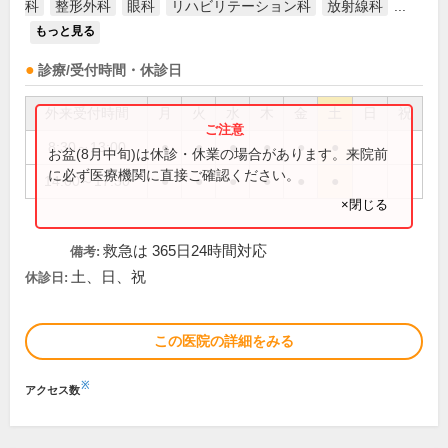
科
整形外科
眼科
リハビリテーション科
放射線科
...
もっと見る
診療/受付時間・休診日
外来受付時間
月
火
水
木
金
土
日
祝
8:30～13:00
●
●
●
●
●
●
お盆(8月中旬)は休診・休業の場合があります。来院前
に必ず医療機関に直接ご確認ください。
14:00～17:30
●
●
●
●
●
●
×閉じる
救急は 365日24時間対応
備考:
土、日、祝
休診日:
この医院の詳細をみる
※
アクセス数