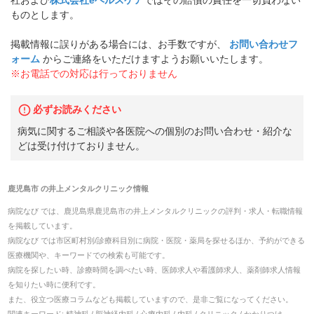
社および
株式会社eヘルスケア
ではその賠償の責任を一切負わない
ものとします。
掲載情報に誤りがある場合には、お手数ですが、
お問い合わせフ
ォーム
からご連絡をいただけますようお願いいたします。
※お電話での対応は行っておりません
必ずお読みください
病気に関するご相談や各医院への個別のお問い合わせ・紹介な
どは受け付けておりません。
鹿児島市
の
井上メンタルクリニック
情報
病院なび では、
鹿児島県
鹿児島市
の
井上メンタルクリニック
の
評判・求人・転職
情報
を掲載しています。
病院なび では市区町村別/診療科目別に病院・医院・薬局を探せるほか、予約ができる
医療機関や、キーワードでの検索も可能です。
病院を探したい時、診療時間を調べたい時、医師求人や看護師求人、薬剤師求人情報
を知りたい時に便利です。
また、役立つ医療コラムなども掲載していますので、是非ご覧になってください。