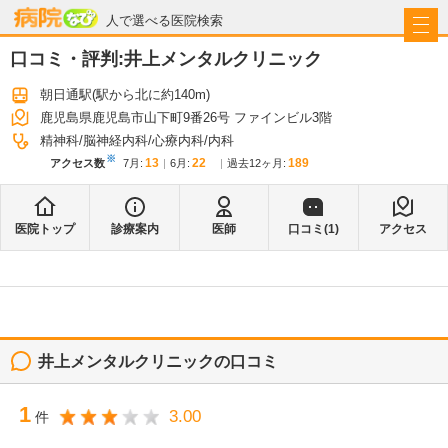
病院なび
人で選べる医院検索
口コミ・評判:
井上メンタルクリニック
朝日通駅
(駅から
北に約140m
)
鹿児島県鹿児島市山下町9番26号 ファインビル3階
精神科
脳神経内科
心療内科
内科
※
13
22
189
アクセス数
7月
:
6月
:
過去12ヶ月:
医院トップ
診療案内
医師
口コミ(
1
)
アクセス
井上メンタルクリニック
の口コミ
1
3.00
件