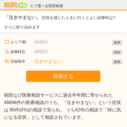
病院なび
人で選べる医院検索
「泣きやまない」
症状を感じたときに行くとよい診療科は?
さらに絞り込めます
(未指定)
エリア/駅
変更
(未指定)
診療科目
追加
泣きやまない
詳細条件
変更
検索する
病院なび医療相談サービスに過去半年間に寄せられた
46696件の医療相談のうち、「泣きやまない」という症状
は 90件(0%)の相談で見られ、 うち42件の相談で「特に気
になる症状」として相談されています。