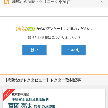
地域から病院・クリニックを探す
病院なび
からのアンケートにご協力ください。
知りたい情報は見つかりましたか?
はい
いいえ
【病院なびドクタビュー】ドクター取材記事
東京都中野区
中野富士見町耳鼻咽喉科
冨岡 亮太
院長
取材記事