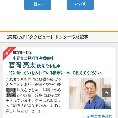
はい
いいえ
【病院なびドクタビュー】ドクター取材記事
東京都中野区
中野富士見町耳鼻咽喉科
冨岡 亮太
院長
取材記事
特に先生が力を入れている診療について教えてください。
これまで耳を専門に研鑽を積んで
きたこともあり、難聴や突発性難
聴、中耳炎をはじめ、耳鳴りやめ
まいなどの診断・治療には特に力
を入れています。難聴は原因によ
って治療法が異なるため、まずは
詳しい検査で「どこに…
>>記事全文を読む