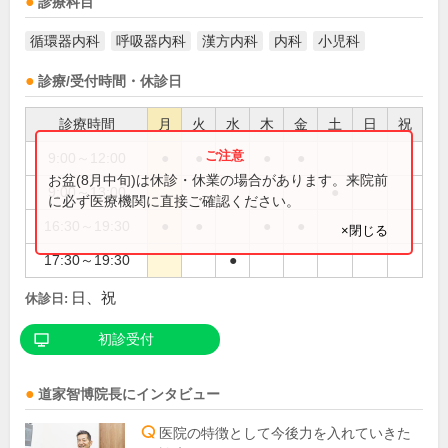
診療科目
循環器内科
呼吸器内科
漢方内科
内科
小児科
診療/受付時間・休診日
診療時間
月
火
水
木
金
土
日
祝
9:00～12:00
●
●
●
●
お盆(8月中旬)は休診・休業の場合があります。来院前
9:00～13:00
●
に必ず医療機関に直接ご確認ください。
16:30～19:30
●
●
●
●
×閉じる
17:30～19:30
●
日、祝
休診日:
初診受付
道家智博
院長
にインタビュー
医院の特徴として今後力を入れていきた