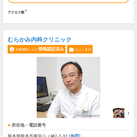
※
アクセス数
むらかみ内科クリニック
情報認証済み
1
医療機関による
口コミ
件
所在地・電話番号
熊本県熊本市東区山ノ神2-2-32
[地図]