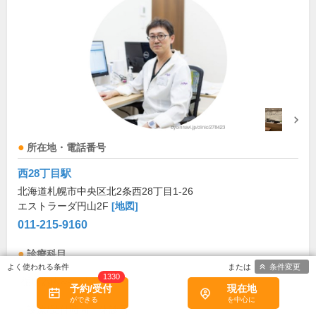
所在地・電話番号
西28丁目駅
北海道札幌市中央区北2条西28丁目1-26
エストラーダ円山2F
[地図]
011-215-9160
診療科目
条件変更
1330
循環器内科
内科
予約/受付
現在地
診療/受付時間・休診日