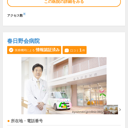
この医院の詳細をみる
※
アクセス数
春日野会病院
情報認証済み
1
医療機関による
口コミ
件
所在地・電話番号