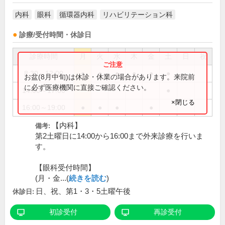
内科
眼科
循環器内科
リハビリテーション科
診療/受付時間・休診日
診療時間
月
火
水
木
金
土
日
祝
8:30～12:00
●
●
●
●
●
●
お盆(8月中旬)は休診・休業の場合があります。来院前
に必ず医療機関に直接ご確認ください。
14:00～17:00
●
×閉じる
16:00～19:00
●
●
●
●
【内科】
備考:
第2土曜日に14:00から16:00まで外来診療を行いま
す。
【眼科受付時間】
(月・金...(
続きを読む
)
日、祝、第1・3・5土曜午後
休診日:
初診受付
再診受付