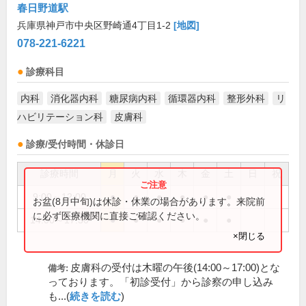
春日野道駅
兵庫県神戸市中央区野崎通4丁目1-2
[地図]
078-221-6221
診療科目
内科
消化器内科
糖尿病内科
循環器内科
整形外科
リ
ハビリテーション科
皮膚科
診療/受付時間・休診日
診療時間
月
火
水
木
金
土
日
祝
9:00～12:00
●
●
●
●
●
●
お盆(8月中旬)は休診・休業の場合があります。来院前
に必ず医療機関に直接ご確認ください。
14:00～17:30
●
●
●
●
●
●
×閉じる
皮膚科の受付は木曜の午後(14:00～17:00)とな
備考:
っております。「初診受付」から診察の申し込み
も...(
続きを読む
)