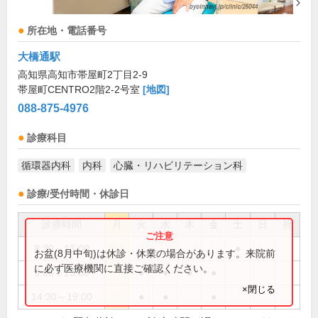
所在地・電話番号
大橋通駅
高知県高知市帯屋町2丁目2-9
帯屋町CENTRO2階2-2号室
[地図]
088-875-4976
診療科目
循環器内科
内科
心臓・リハビリテーション科
診療/受付時間・休診日
診療時間
月
火
水
木
金
土
日
祝
8:30～13:00
●
お盆(8月中旬)は休診・休業の場合があります。来院前
に必ず医療機関に直接ご確認ください。
9:00～13:00
●
●
●
●
×閉じる
14:30～19:00
●
●
●