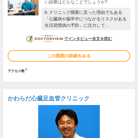
い診療はどんなことでしょうか?
クリニック開業に至った理由でもある
「心臓病や脳卒中につながるリスクがある
生活習慣病の予防」に注力して…
DOCTORVIEW
でインタビュー全文を読む
この医院の詳細をみる
※
アクセス数
かわらだ心臓足血管クリニック