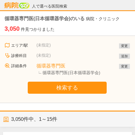
病院なび
人で選べる医院検索
循環器専門医(日本循環器学会)のいる
病院・クリニック
3,050
件見つかりました
(未指定)
エリア/駅
変更
(未指定)
診療科目
追加
循環器専門医
詳細条件
変更
循環器専門医(日本循環器学会)
検索する
3,050
件中、
1～15件