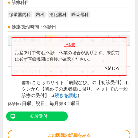
診療科目
循環器内科
内科
消化器科
呼吸器科
診療/受付時間・休診日
外来受付時間
月
火
水
木
金
土
日
祝
8:55～11:30
●
●
●
●
お盆(8月中旬)は休診・休業の場合があります。来院前
に必ず医療機関に直接ご確認ください。
8:55～12:30
●
●
×閉じる
14:15～17:30
●
●
●
●
こちらのサイト「病院なび」の【初診受付】ボ
備考:
タンから【初めての患者様に限り、ネットでの一般
診療の受付】...(
続きを読む
)
日曜、祝日、毎月第3土曜日
休診日:
初診受付
この医院の詳細をみる