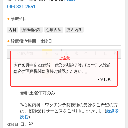
096-331-2551
診療科目
内科
循環器内科
心療内科
漢方内科
診療/受付時間・休診日
診療時間
月
火
水
木
金
土
日
祝
8:30～12:00
●
●
●
●
●
●
お盆(8月中旬)は休診・休業の場合があります。来院前
に必ず医療機関に直接ご確認ください。
14:30～18:00
●
●
●
●
●
×閉じる
土曜午前のみ
備考:
※心療内科・ワクチン予防接種の受診をご希望の方
は、初診受付サービスをご利用にはなれま...(
続きを
読む
)
日、祝
休診日: