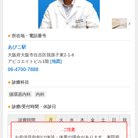
所在地・電話番号
あびこ駅
大阪府大阪市住吉区我孫子東2-1-6
アビコエイトビル1階
[地図]
06-4700-7888
診療科目
循環器内科
内科
診療/受付時間・休診日
診療時間
月
火
水
木
金
土
日
祝
9:00～12:00
●
●
●
●
●
●
お盆(8月中旬)は休診・休業の場合があります。来院前