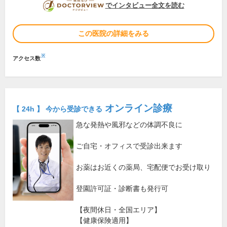
DOCTORVIEW
でインタビュー全文を読む
この医院の詳細をみる
※
アクセス数
オンライン診療
【 24h 】 今から受診できる
急な発熱や風邪などの体調不良に
ご自宅・オフィスで受診出来ます
お薬はお近くの薬局、宅配便でお受け取り
登園許可証・診断書も発行可
【夜間休日・全国エリア】
【健康保険適用】