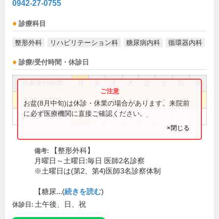
0942-27-0755
診療科目
整形外科
リハビリテーション科
糖尿病内科
循環器内科
診療/受付時間・休診日
外来受付時間
月
火
水
木
金
土
日
祝
9:00～13:00
●
●
●
●
●
●
お盆(8月中旬)は休診・休業の場合があります。来院前
に必ず医療機関に直接ご確認ください。
14:30～18:00
●
●
●
●
●
×閉じる
【整形外科】
備考:
月曜日～土曜日:毎日 医師2名診察
※土曜日は(第2、第4)医師3名診察体制
【糖尿...(
続きを読む
)
土午後、日、祝
休診日: