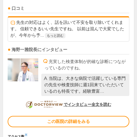
口コミ
先生の対応はよく、話を訊いて不安を取り除いてくれま
す。 信頼できるいい先生ですね。 以前は混んで大変でした
が、今年から予...
もっと読む
海野一雅
院長
にインタビュー
充実した検査体制が的確な診断につなが
っているのですね。
当院は、大きな病院で活躍している専門
の先生や検査技師に週1回来ていただいて
いるのも特長です。経験豊富…
DOCTORVIEW
でインタビュー全文を読む
この医院の詳細をみる
※
アクセス数