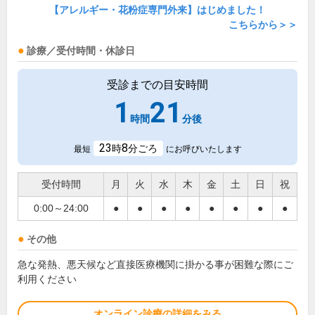
【アレルギー・花粉症専門外来】はじめました！
こちらから＞＞
診療／受付時間・休診日
受診までの目安時間
1
21
時間
分後
23
8
時
分ごろ
最短
にお呼びいたします
受付時間
月
火
水
木
金
土
日
祝
0:00～24:00
●
●
●
●
●
●
●
●
その他
急な発熱、悪天候など直接医療機関に掛かる事が困難な際にご
利用ください
オンライン診療の詳細をみる