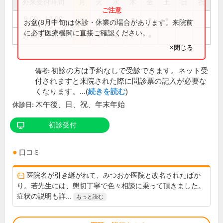
外来受付時間
月
火
水
木
金
土
日
祝
9:00～12:00
●
●
●
●
●
●
お盆(8月中旬)は休診・休業の場合があります。来院前
に必ず医療機関に直接ご確認ください。
17:00～19:00
●
●
●
●
×閉じる
初診の方は予約なしで受診できます。ネット受
備考:
付されますと来院された際に問診票の記入が必要な
くなります。...(
続きを読む
)
木午後、日、祝、年末年始
休診日:
初診受付
口コミ
医院名が引き継がれて、みつおか医院と改名されたばか
り。若先生には、懇切丁寧で色々相談に乗って頂きました。
症状の説明も詳...
もっと読む