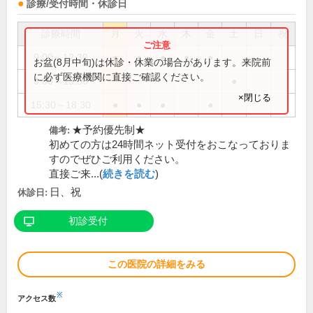
診療/受付時間・休診日
診療時間
月
火
水
木
金
土
日
祝
9:00～12:30
●
●
●
●
●
お盆(8月中旬)は休診・休業の場合があります。来院前
に必ず医療機関に直接ご確認ください。
9:00～13:30
●
×閉じる
15:30～18:30
●
●
●
●
★予約優先制★
備考:
初めての方は24時間ネット受付をおこなっておりま
すのでぜひご利用ください。
直接ご来...(
続きを読む
)
日、祝
休診日:
初診受付
この医院の詳細をみる
※
アクセス数