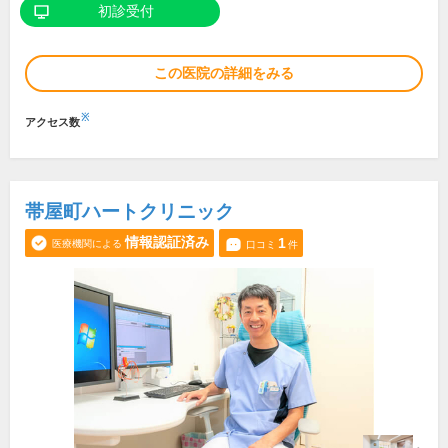
初診受付
この医院の詳細をみる
※
アクセス数
帯屋町ハートクリニック
情報認証済み
1
医療機関による
口コミ
件