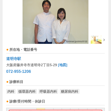
所在地・電話番号
道明寺駅
大阪府藤井寺市道明寺2丁目5-29
[地図]
072-955-1206
診療科目
内科
循環器内科
呼吸器内科
糖尿病内科
診療/受付時間・休診日