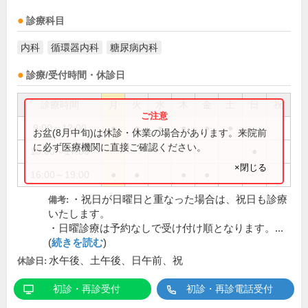
診療科目
内科
循環器内科
糖尿病内科
診療/受付時間・休診日
診療時間
月
火
水
木
金
土
日
祝
9:00～12:00
●
●
●
●
●
●
お盆(8月中旬)は休診・休業の場合があります。来院前
に必ず医療機関に直接ご確認ください。
13:00～17:00
●
×閉じる
16:00～19:00
●
●
●
●
・祝日が日曜日と重なった場合は、祝日も診療
備考:
いたします。
・日曜診療は予約なしで受け付け順となります。...
(
続きを読む
)
水午後、土午後、日午前、祝
休診日:
初診・再診受付
初診・再診電話受付