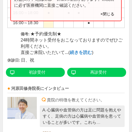
14:00～16:00
●
●
●
●
に必ず医療機関に直接ご確認ください。
16:00～18:00
●
●
●
×閉じる
16:00～18:30
●
★予約優先制★
備考:
24時間ネット受付をおこなっておりますのでぜひご
利用ください。
直接ご来院いただいて...(
続きを読む
)
日、祝
休診日:
初診受付
再診受付
河原田修身
院長
にインタビュー
貴院の特徴を教えてください。
心臓病や血管病の方は足に問題を抱えや
すく、足病の方は心臓病や血管病を患って
いることが多いです。これら…