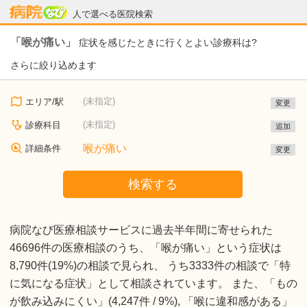
病院なび
人で選べる医院検索
「喉が痛い」
症状を感じたときに行くとよい診療科は?
さらに絞り込めます
(未指定)
エリア/駅
変更
(未指定)
診療科目
追加
喉が痛い
詳細条件
変更
検索する
病院なび医療相談サービスに過去半年間に寄せられた
46696件の医療相談のうち、「喉が痛い」という症状は
8,790件(19%)の相談で見られ、 うち3333件の相談で「特
に気になる症状」として相談されています。 また、「もの
が飲み込みにくい」(4,247件 / 9%), 「喉に違和感がある」