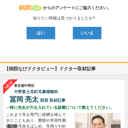
病院なび
からのアンケートにご協力ください。
知りたい情報は見つかりましたか?
はい
いいえ
【病院なびドクタビュー】ドクター取材記事
東京都中野区
中野富士見町耳鼻咽喉科
冨岡 亮太
院長
取材記事
特に先生が力を入れている診療について教えてください。
これまで耳を専門に研鑽を積んで
きたこともあり、難聴や突発性難
聴、中耳炎をはじめ、耳鳴りやめ