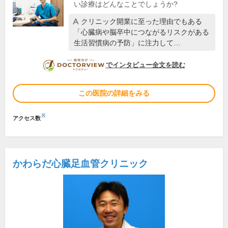
い診療はどんなことでしょうか?
クリニック開業に至った理由でもある
「心臓病や脳卒中につながるリスクがある
生活習慣病の予防」に注力して…
DOCTORVIEW
でインタビュー全文を読む
この医院の詳細をみる
※
アクセス数
かわらだ心臓足血管クリニック