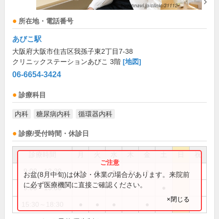
所在地・電話番号
あびこ駅
大阪府大阪市住吉区我孫子東2丁目7-38
クリニックステーションあびこ 3階
[地図]
06-6654-3424
診療科目
内科
糖尿病内科
循環器内科
診療/受付時間・休診日
診療時間
月
火
水
木
金
土
日
祝
9:00～12:30
●
●
●
●
●
お盆(8月中旬)は休診・休業の場合があります。来院前
に必ず医療機関に直接ご確認ください。
9:00～13:30
●
×閉じる
15:30～18:30
●
●
●
●