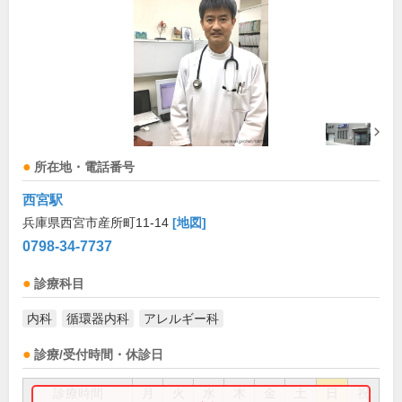
所在地・電話番号
西宮駅
兵庫県西宮市産所町11-14
[地図]
0798-34-7737
診療科目
内科
循環器内科
アレルギー科
診療/受付時間・休診日
診療時間
月
火
水
木
金
土
日
祝