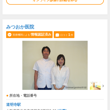
オンライン診療の詳細をみる
みつおか医院
情報認証済み
1
医療機関による
口コミ
件
所在地・電話番号
道明寺駅