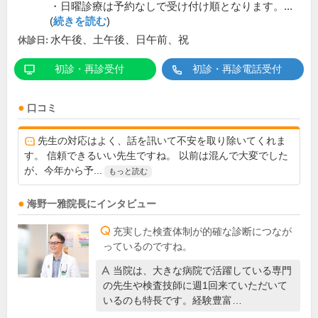
・日曜診療は予約なしで受け付け順となります。...
(
続きを読む
)
水午後、土午後、日午前、祝
休診日:
初診・再診受付
初診・再診電話受付
口コミ
先生の対応はよく、話を訊いて不安を取り除いてくれま
す。 信頼できるいい先生ですね。 以前は混んで大変でした
が、今年から予...
もっと読む
海野一雅
院長
にインタビュー
充実した検査体制が的確な診断につなが
っているのですね。
当院は、大きな病院で活躍している専門
の先生や検査技師に週1回来ていただいて
いるのも特長です。経験豊富…