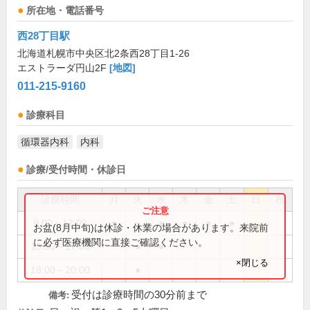
所在地・電話番号
西28丁目駅
北海道札幌市中央区北2条西28丁目1-26
エストラーダ円山2F
[地図]
011-215-9160
診療科目
循環器内科
内科
診療/受付時間・休診日
診療時間
月
火
水
木
金
土
日
祝
9:00～12:00
●
●
●
●
●
お盆(8月中旬)は休診・休業の場合があります。来院前
に必ず医療機関に直接ご確認ください。
13:30～17:00
●
●
×閉じる
18:00～20:00
●
受付は診療時間の30分前まで
備考: