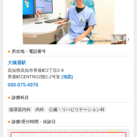
所在地・電話番号
大橋通駅
高知県高知市帯屋町2丁目2-9
帯屋町CENTRO2階2-2号室
[地図]
088-875-4976
診療科目
循環器内科
内科
心臓・リハビリテーション科
診療/受付時間・休診日
診療時間
月
火
水
木
金
土
日
祝