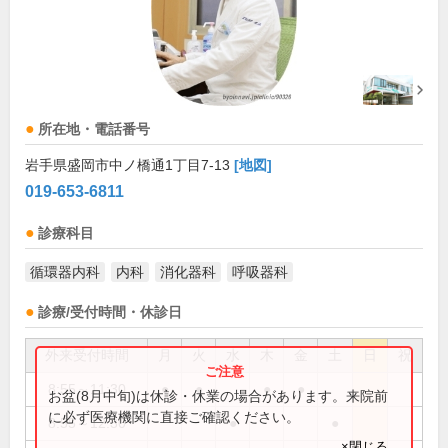
所在地・電話番号
岩手県盛岡市中ノ橋通1丁目7-13
[地図]
019-653-6811
診療科目
循環器内科
内科
消化器科
呼吸器科
診療/受付時間・休診日
外来受付時間
月
火
水
木
金
土
日
祝
8:55～11:30
●
●
●
●
お盆(8月中旬)は休診・休業の場合があります。来院前
に必ず医療機関に直接ご確認ください。
8:55～12:30
●
●
×閉じる