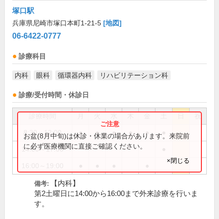
塚口駅
兵庫県尼崎市塚口本町1-21-5
[地図]
06-6422-0777
診療科目
内科
眼科
循環器内科
リハビリテーション科
診療/受付時間・休診日
診療時間
月
火
水
木
金
土
日
祝
8:30～12:00
●
●
●
●
●
●
お盆(8月中旬)は休診・休業の場合があります。来院前
に必ず医療機関に直接ご確認ください。
14:00～17:00
●
×閉じる
16:00～19:00
●
●
●
●
【内科】
備考:
第2土曜日に14:00から16:00まで外来診療を行いま
す。