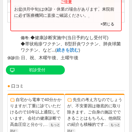
9:00～12:30
●
●
●
●
●
●
お盆(8月中旬)は休診・休業の場合があります。来院前
に必ず医療機関に直接ご確認ください。
16:30～19:00
●
●
●
●
×閉じる
◆健康診断実施中(当日予約なし受付可)
備考:
◆帯状疱疹ワクチン、B型肝炎ワクチン、肺炎球菌
ワクチン、など...(
続きを読む
)
日、祝、木曜午後、土曜午後
休診日:
初診受付
口コミ
自宅から電車で40分かか
先生の考え方なのでしょう
りますが,丁重に診ていただ
が、不安要因は徹底的に取り
けるので10年以上通院して
除きます。ご自身の施設でで
います。 会社の健康診断で
きることはもちろん、他病院
高血圧症と分かり,...
の紹介も積極的です...
もっと
もっと
読む
読む