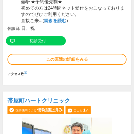
★予約優先制★
備考:
初めての方は24時間ネット受付をおこなっておりま
すのでぜひご利用ください。
直接ご来...(
続きを読む
)
日、祝
休診日:
初診受付
この医院の詳細をみる
※
アクセス数
帯屋町ハートクリニック
情報認証済み
1
医療機関による
口コミ
件