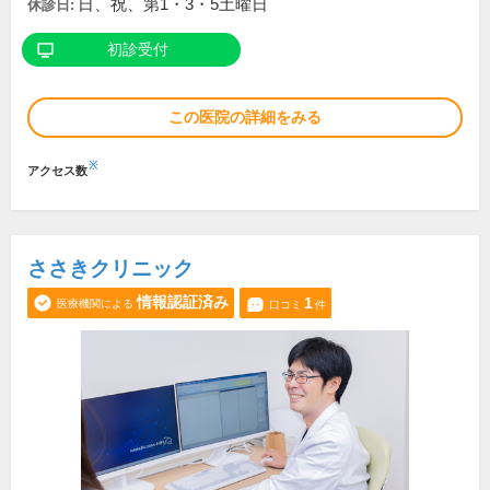
日、祝、第1・3・5土曜日
休診日:
初診受付
この医院の詳細をみる
※
アクセス数
ささきクリニック
情報認証済み
1
医療機関による
口コミ
件