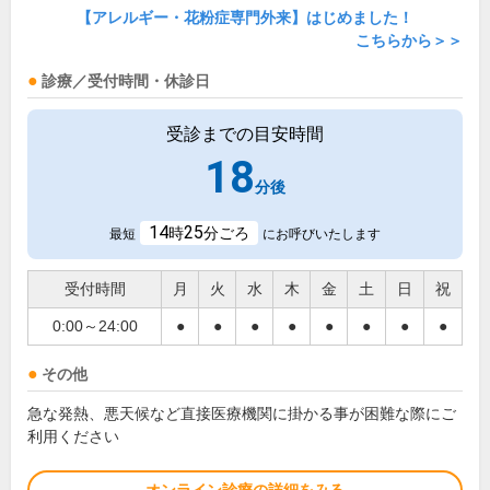
【アレルギー・花粉症専門外来】はじめました！
こちらから＞＞
診療／受付時間・休診日
受診までの目安時間
18
分後
14
25
時
分ごろ
最短
にお呼びいたします
受付時間
月
火
水
木
金
土
日
祝
0:00～24:00
●
●
●
●
●
●
●
●
その他
急な発熱、悪天候など直接医療機関に掛かる事が困難な際にご
利用ください