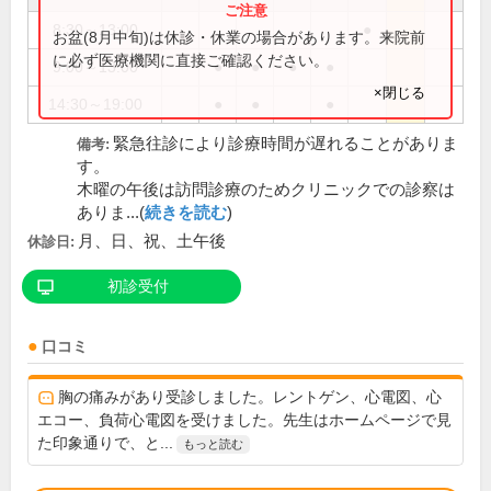
8:30～13:00
●
お盆(8月中旬)は休診・休業の場合があります。来院前
に必ず医療機関に直接ご確認ください。
9:00～13:00
●
●
●
●
×閉じる
14:30～19:00
●
●
●
緊急往診により診療時間が遅れることがありま
備考:
す。
木曜の午後は訪問診療のためクリニックでの診察は
ありま...(
続きを読む
)
月、日、祝、土午後
休診日:
初診受付
口コミ
胸の痛みがあり受診しました。レントゲン、心電図、心
エコー、負荷心電図を受けました。先生はホームページで見
た印象通りで、と...
もっと読む