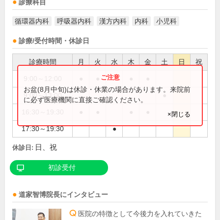
診療科目
循環器内科
呼吸器内科
漢方内科
内科
小児科
診療/受付時間・休診日
診療時間
月
火
水
木
金
土
日
祝
9:00～12:00
●
●
●
●
お盆(8月中旬)は休診・休業の場合があります。来院前
9:00～13:00
●
に必ず医療機関に直接ご確認ください。
16:30～19:30
●
●
●
●
×閉じる
17:30～19:30
●
日、祝
休診日:
初診受付
道家智博
院長
にインタビュー
医院の特徴として今後力を入れていきた