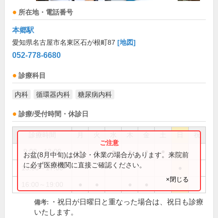
所在地・電話番号
本郷駅
愛知県名古屋市名東区石が根町87
[地図]
052-778-6680
診療科目
内科
循環器内科
糖尿病内科
診療/受付時間・休診日
診療時間
月
火
水
木
金
土
日
祝
9:00～12:00
●
●
●
●
●
●
お盆(8月中旬)は休診・休業の場合があります。来院前
に必ず医療機関に直接ご確認ください。
13:00～17:00
●
×閉じる
16:00～19:00
●
●
●
●
・祝日が日曜日と重なった場合は、祝日も診療
備考:
いたします。