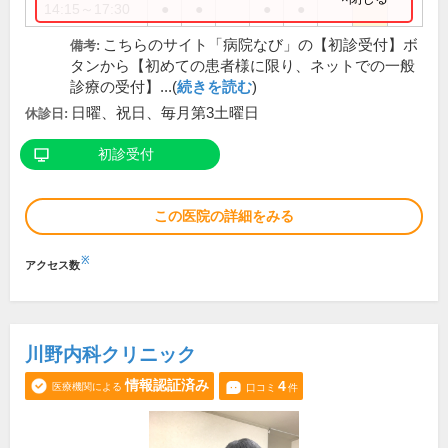
14:15～17:30
●
●
●
●
こちらのサイト「病院なび」の【初診受付】ボ
備考:
タンから【初めての患者様に限り、ネットでの一般
診療の受付】...(
続きを読む
)
日曜、祝日、毎月第3土曜日
休診日:
初診受付
この医院の詳細をみる
※
アクセス数
川野内科クリニック
情報認証済み
4
医療機関による
口コミ
件