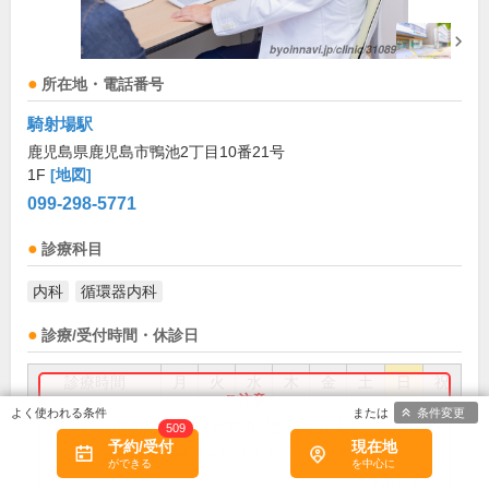
所在地・電話番号
騎射場駅
鹿児島県鹿児島市鴨池2丁目10番21号
1F
[地図]
099-298-5771
診療科目
内科
循環器内科
診療/受付時間・休診日
診療時間
月
火
水
木
金
土
日
祝
条件変更
9:00～12:30
●
●
●
●
●
お盆(8月中旬)は休診・休業の場合があります。来院前
509
予約/受付
現在地
に必ず医療機関に直接ご確認ください。
14:00～16:00
●
×閉じる