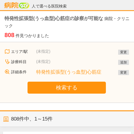
病院なび
人で選べる医院検索
特発性拡張型(うっ血型)心筋症の診察が可能な
病院・クリニ
ック
808
件見つかりました
(未指定)
エリア/駅
変更
(未指定)
診療科目
追加
特発性拡張型(うっ血型)心筋症
詳細条件
変更
検索する
808
件中、
1～15件