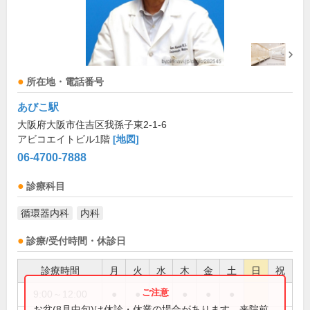
所在地・電話番号
あびこ駅
大阪府大阪市住吉区我孫子東2-1-6
アビコエイトビル1階
[地図]
06-4700-7888
診療科目
循環器内科
内科
診療/受付時間・休診日
診療時間
月
火
水
木
金
土
日
祝
9:00～12:00
●
●
●
●
●
●
お盆(8月中旬)は休診・休業の場合があります。来院前