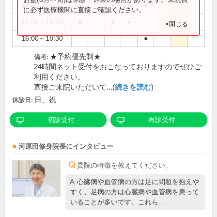
14:00～16:00
●
●
●
●
に必ず医療機関に直接ご確認ください。
16:00～18:00
●
●
●
×閉じる
16:00～18:30
●
★予約優先制★
備考:
24時間ネット受付をおこなっておりますのでぜひご
利用ください。
直接ご来院いただいて...(
続きを読む
)
日、祝
休診日:
初診受付
再診受付
河原田修身
院長
にインタビュー
貴院の特徴を教えてください。
心臓病や血管病の方は足に問題を抱えや
すく、足病の方は心臓病や血管病を患って
いることが多いです。これら…