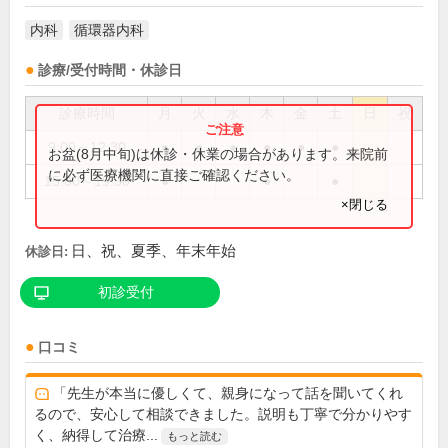
内科
循環器内科
診療/受付時間・休診日
診療時間
月
火
水
木
金
土
日
祝
9:00～12:30
●
●
●
●
●
●
お盆(8月中旬)は休診・休業の場合があります。来院前
に必ず医療機関に直接ご確認ください。
15:00～19:30
●
●
●
×閉じる
日、祝、夏季、年末年始
休診日:
初診受付
口コミ
「先生が本当に優しくて、親身になって話を聞いてくれ
るので、安心して相談できました。説明も丁寧で分かりやす
く、納得して治療...
もっと読む