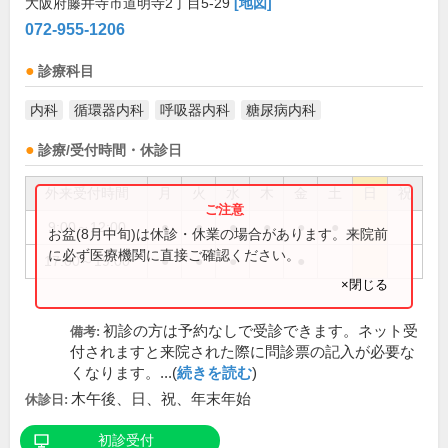
大阪府藤井寺市道明寺2丁目5-29
[地図]
072-955-1206
診療科目
内科
循環器内科
呼吸器内科
糖尿病内科
診療/受付時間・休診日
外来受付時間
月
火
水
木
金
土
日
祝
9:00～12:00
●
●
●
●
●
●
お盆(8月中旬)は休診・休業の場合があります。来院前
に必ず医療機関に直接ご確認ください。
17:00～19:00
●
●
●
●
×閉じる
初診の方は予約なしで受診できます。ネット受
備考:
付されますと来院された際に問診票の記入が必要な
くなります。...(
続きを読む
)
木午後、日、祝、年末年始
休診日:
初診受付