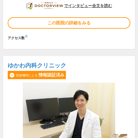
DOCTORVIEW
でインタビュー全文を読む
この医院の詳細をみる
※
アクセス数
ゆかわ内科クリニック
情報認証済み
医療機関による