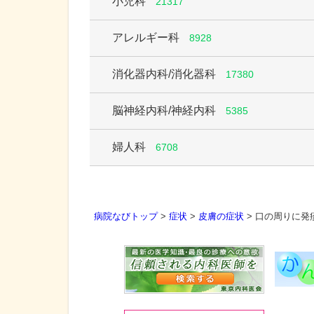
小児科
21317
アレルギー科
8928
消化器内科/消化器科
17380
脳神経内科/神経内科
5385
婦人科
6708
病院なびトップ
>
症状
>
皮膚の症状
>
口の周りに発