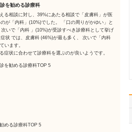
診を勧める診療科
日々の診療で心がけていることを教えていただ
けますか。
える相談に対し、39%にあたる相談で「皮膚科」が医
患者さんとの対話を大切
のが「内科」(10%)でした。 「口の周りがかゆい」と
にしています。診療で
は、患者さんが何でも相
、 次いで「内科 」(10%)が受診すべき診療科として挙げ
談できるよう話しやすい
状 では、皮膚科 (46%)が最も多く、 次いで「内科
雰囲気づくりに努め、何
れています。
に困っているのか、どん
る症状に合わせて診療科を選ぶのが良いようです。
な希望をお持ちなのかを
しっかりとお聞きしま
す。そのうえで、誠実に
を勧める診療科TOP 5
対応し…
>>記事全文を読む
める診療科TOP 5