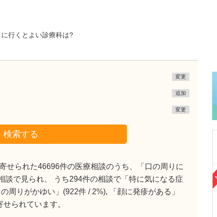
きに行くとよい診療科は?
変更
追加
変更
検索する
せられた46696件の医療相談のうち、「口の周りに
兵庫県宝塚市
)の相談で見られ、 うち294件の相談で「特に気になる症
仁川診療所
りがかゆい」(922件 / 2%), 「顔に発疹がある」
横山 亮
院長
談が寄せられています。
横山 恵里奈
副院長
取材記事