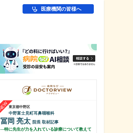
医療機関の皆様へ
医師(ドクター)の
東京都中野区
兵庫県西宮市
中野富士見町耳鼻咽喉科
西宮敬愛会病院
大塚 正久
冨岡 亮太
院長
取材記事
三賀森 学
特に先生が力を入れている診療について教えて