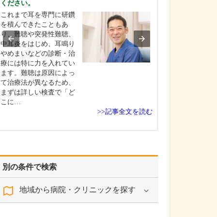
ください。
取材記事
これまで耳を専門に研鑽
日々の診療では
を積んできたこともあ
ますか?
り、難聴や突発性難聴、
中耳炎をはじめ、耳鳴り
患者さんと信頼
やめまいなどの診断・治
くことを何より
療には特に力を入れてい
しています。CO
ます。難聴は原因によっ
「手術に伴う心
て治療法が異なるため、
を限りなくゼロ
まずは詳しい検査で「ど
ること」を目標
こに…
ますので、患者
>>記事全文を読む
対話から不安の
上げ、病気の根
指…
別の条件で検索
地域から病院・クリニックを探す