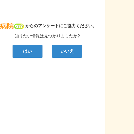
病院なび
からのアンケートにご協力ください。
知りたい情報は見つかりましたか?
はい
いいえ