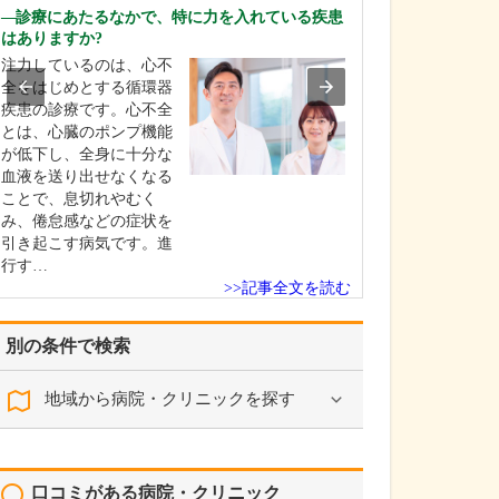
としてどのよう
診療にあたるなかで、特に力を入れている疾患
ょうか?
はありますか?
多くの方が「お
注力しているのは、心不
血があれば痔だ
全をはじめとする循環器
思い込んでしま
疾患の診療です。心不全
すが、実際には
とは、心臓のポンプ機能
限りません。こ
が低下し、全身に十分な
も痔の出血だと
血液を送り出せなくなる
たら、大腸内視
ことで、息切れやむく
結果は「大腸が
み、倦怠感などの症状を
た」「潰瘍性大
引き起こす病気です。進
つか…
行す…
>>記事全文を読む
別の条件で検索
地域から病院・クリニックを探す
口コミがある病院・クリニック