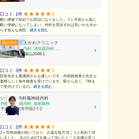
5
口コミ: 1件
酷い便秘で初めてお世話になりました。 1ヶ月前から急に
酷い便秘になってしまい、何科を受診すれば良いかも分か
らず色んな病院...
続きを読む
しもかわクリニック
認証済み
内科, 脳神経内科, 消化器内科, ...
埼玉県越谷市袋山2048-1
5
口コミ: 3件
院長先生も看護師さんも優しいです。内視鏡検査の先生も
素晴らしく毎年検査を受けています。駅から近く、7時ま
で受付けているの...
続きを読む
いちかわ内科脳神経内科
内科, 脳神経内科, 放射線科
千葉県市川市平田2-7-2
5
口コミ: 2件
2ヶ月程頭痛が続いており、お薬を処方頂こうと初めて伺
いました。 念のためCTを撮って頂いたところ血腫が見つ