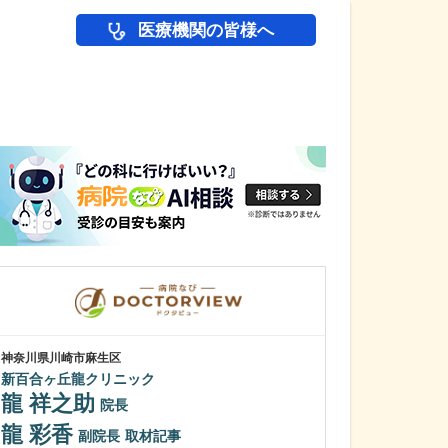
医療機関の皆様へ
医師(ドクター)の
神奈川県川崎市麻生区
東京都豊島区
新百合ヶ丘龍クリニック
モモ・メディカ
龍 祥之助
百瀬 隆二
院長
龍 彩香
内視鏡検査に抵
副院長
取材記事