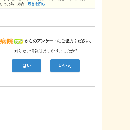
かった為、総合...
続きを読む
病院なび
からのアンケートにご協力ください。
知りたい情報は見つかりましたか?
はい
いいえ