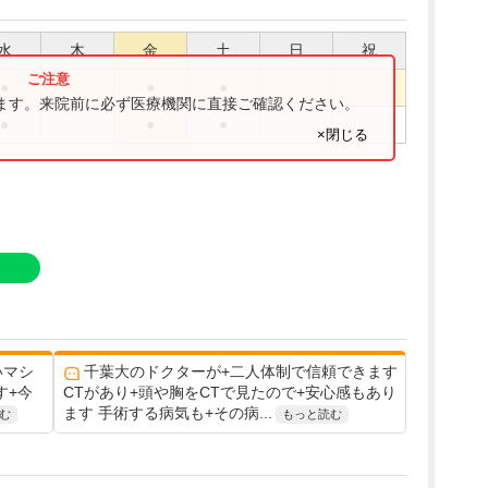
水
木
金
土
日
祝
●
●
●
ります。来院前に必ず医療機関に直接ご確認ください。
●
●
●
×閉じる
いマシ
千葉大のドクターが+二人体制で信頼できます
す+今
CTがあり+頭や胸をCTで見たので+安心感もあり
ます 手術する病気も+その病...
む
もっと読む