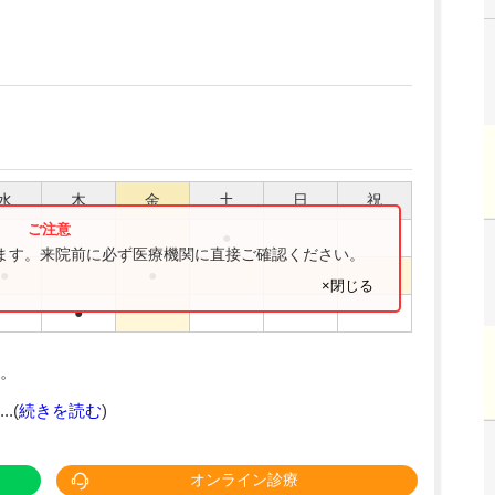
水
木
金
土
日
祝
●
ります。来院前に必ず医療機関に直接ご確認ください。
●
●
×閉じる
●
。
.(
続きを読む
)
オンライン診療