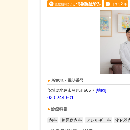
情報認証済み
2
医療機関による
口コミ
件
所在地・電話番号
茨城県水戸市笠原町565-7
[地図]
029-244-6011
診療科目
内科
糖尿病内科
アレルギー科
消化器