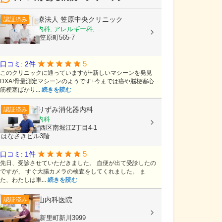
医療法人
笠原中央クリニック
認証済み
内科, 糖尿病内科, アレルギー科, ...
茨城県水戸市笠原町565-7
5
口コミ: 2件
このクリニックに通っていますが+新しいマシーンを発見
DXA!骨量測定マシーンのようです+今までは癌や脳梗塞心
筋梗塞ばかり...
続きを読む
ありずみ消化器内科
認証済み
内科, 消化器内科
大阪府大阪市西区南堀江2丁目4-1
はなさきビル3階
5
口コミ: 1件
先日、受診させていただきました。 血便が出て受診したの
ですが、 すぐ大腸カメラの検査をしてくれました。 ま
た、わたしは車...
続きを読む
下山内科医院
認証済み
内科
群馬県桐生市新里町新川3999