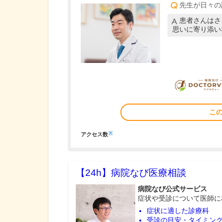
先生が日々の
患者さんはさ
思いに寄り添い
こ
※
アクセス数
【24h】
病院なび医療相談
病院なび公式サービス
症状や受診について医師に
症状に適した診療科
受診の目安・タイミン