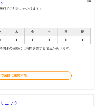
こと
無料でご利用いただけます）
水
木
金
土
日
祝
●
●
●
●
●
●
夜時間帯の回答には時間を要する場合があります。
料で医師に相談する
リニック