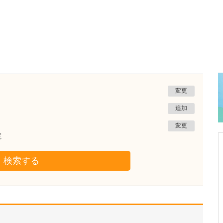
変更
追加
変更
院
検索する
広島県広島市安佐南区
安佐南おなかの内科・内視鏡クリニック
松本 健太
院長
取材記事
地域のかかりつけ医として、健康診断や人間ド