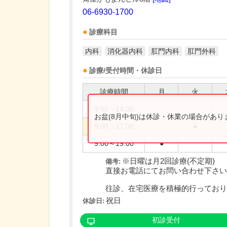
06-6930-1700
診療科目
内科
消化器内科
肛門内科
肛門外科
診療/受付時間・休診日
診療時間
月
火
9:00～14:00
お盆(8月中旬)は休診・休業の場合があ
9:00～17:00
●
9:00～19:00
●
※日曜は月2回診療(不定期)
備考:
直接お電話にてお問い合わせ下さい
往診、在宅医療を積極的行っており..
祝日
休診日:
初診受付