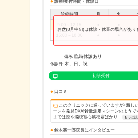
診療/受付時間・休診日
診療時間
月
火
9:00～12:15
●
●
お盆(8月中旬)は休診・休業の場合があ
15:00～18:00
●
●
臨時休診あり
備考:
木、日、祝
休診日:
初診受付
口コミ
このクリニックに通っていますが+新し
ーンを発見DXA!骨量測定マシーンのようで
までは癌や脳梗塞心筋梗塞ばかり...
もっと読
鈴木英一郎
院長
にインタビュー