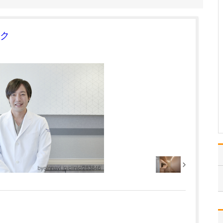
ックにも力を入れているそうですね。
はい。とくに中高年にな
ると、生活習慣病をはじ
ク
めとする慢性疾患を発症
される方が増え、複数の
病気を併せもつケースも
少なくありません。こう
した状態を自覚のないま
ま放置してしまうと、脳
卒中や心筋梗塞といった
重…
>>記事全文を読む