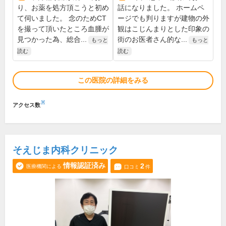
り、お薬を処方頂こうと初め
話になりました。 ホームペ
て伺いました。 念のためCT
ージでも判りますが建物の外
を撮って頂いたところ血腫が
観はこじんまりとした印象の
見つかった為、総合...
街のお医者さん的な...
もっと
もっと
読む
読む
この医院の詳細をみる
※
アクセス数
そえじま内科クリニック
情報認証済み
2
医療機関による
口コミ
件