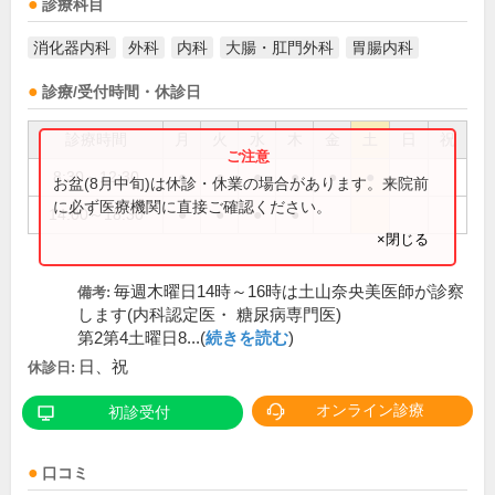
診療科目
消化器内科
外科
内科
大腸・肛門外科
胃腸内科
診療/受付時間・休診日
診療時間
月
火
水
木
金
土
日
祝
8:30～12:30
●
●
●
●
●
●
お盆(8月中旬)は休診・休業の場合があります。来院前
に必ず医療機関に直接ご確認ください。
14:00～18:30
●
●
●
●
×閉じる
毎週木曜日14時～16時は土山奈央美医師が診察
備考:
します(内科認定医・ 糖尿病専門医)
第2第4土曜日8...(
続きを読む
)
日、祝
休診日:
オンライン診療
初診受付
口コミ