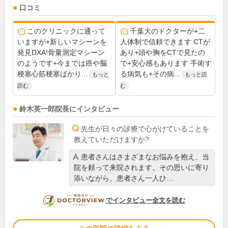
口コミ
このクリニックに通って
千葉大のドクターが+二
いますが+新しいマシーンを
人体制で信頼できます CTが
発見DXA!骨量測定マシーン
あり+頭や胸をCTで見たの
のようです+今までは癌や脳
で+安心感もあります 手術す
梗塞心筋梗塞ばかり...
る病気も+その病...
もっと
もっと読
読む
む
鈴木英一郎
院長
にインタビュー
先生が日々の診療で心がけていることを
教えていただけますか?
患者さんはさまざまなお悩みを抱え、当
院を頼って来院されます。その思いに寄り
添いながら、患者さん一人ひ…
DOCTORVIEW
でインタビュー全文を読む