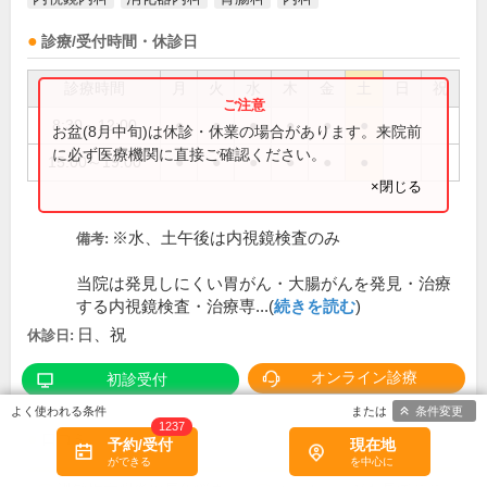
診療/受付時間・休診日
診療時間
月
火
水
木
金
土
日
祝
8:30～12:00
●
●
●
●
●
●
お盆(8月中旬)は休診・休業の場合があります。来院前
に必ず医療機関に直接ご確認ください。
15:00～19:00
●
●
●
●
●
●
×閉じる
※水、土午後は内視鏡検査のみ
備考:
当院は発見しにくい胃がん・大腸がんを発見・治療
する内視鏡検査・治療専...(
続きを読む
)
日、祝
休診日:
オンライン診療
初診受付
条件変更
1237
口コミ
予約/受付
現在地