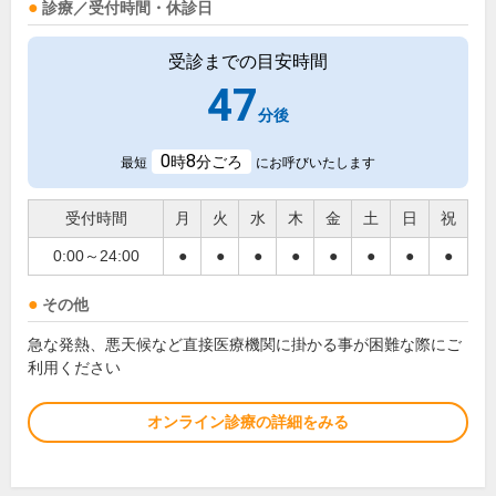
診療／受付時間・休診日
受診までの目安時間
47
分後
0
8
時
分ごろ
最短
にお呼びいたします
受付時間
月
火
水
木
金
土
日
祝
0:00～24:00
●
●
●
●
●
●
●
●
その他
急な発熱、悪天候など直接医療機関に掛かる事が困難な際にご
利用ください
オンライン診療の詳細をみる