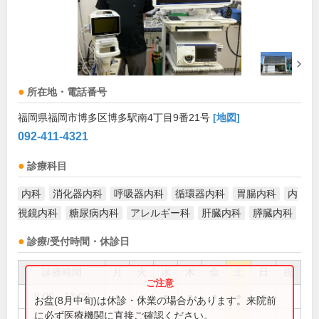
所在地・電話番号
福岡県福岡市博多区博多駅南4丁目9番21号
[地図]
092-411-4321
診療科目
内科
消化器内科
呼吸器内科
循環器内科
胃腸内科
内
視鏡内科
糖尿病内科
アレルギー科
肝臓内科
膵臓内科
診療/受付時間・休診日
診療時間
月
火
水
木
金
土
日
祝
9:00～13:00
●
●
●
●
●
●
●
お盆(8月中旬)は休診・休業の場合があります。来院前
に必ず医療機関に直接ご確認ください。