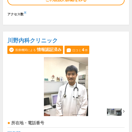
※
アクセス数
川野内科クリニック
情報認証済み
4
医療機関による
口コミ
件
所在地・電話番号