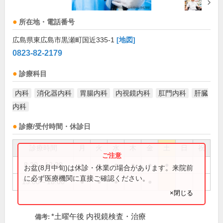
所在地・電話番号
広島県東広島市黒瀬町国近335-1
[地図]
0823-82-2179
診療科目
内科
消化器内科
胃腸内科
内視鏡内科
肛門内科
肝臓
内科
診療/受付時間・休診日
診療時間
月
火
水
木
金
土
日
祝
8:30～12:30
●
●
●
●
●
●
お盆(8月中旬)は休診・休業の場合があります。来院前
に必ず医療機関に直接ご確認ください。
15:00～18:00
●
●
●
●
×閉じる
*土曜午後 内視鏡検査・治療
備考: