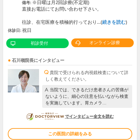
※日曜は月2回診療(不定期)
備考:
直接お電話にてお問い合わせ下さい。
往診、在宅医療を積極的行っており...(
続きを読む
)
祝日
休診日:
オンライン診療
初診受付
石川嶺
院長
にインタビュー
貴院で受けられる内視鏡検査について詳
しく教えてください。
当院では、できるだけ患者さんの苦痛が
ないように、細心の注意を払いながら検査
を実施しています。胃カメラ…
DOCTORVIEW
でインタビュー全文を読む
この医院の詳細をみる