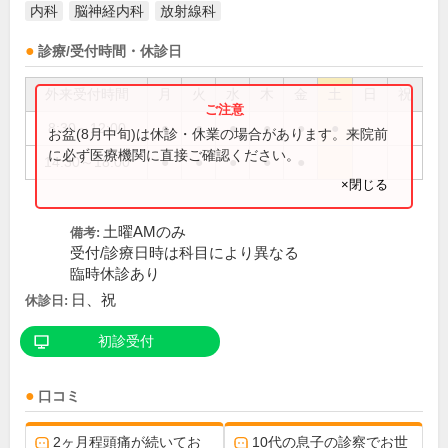
内科
脳神経内科
放射線科
診療/受付時間・休診日
外来受付時間
月
火
水
木
金
土
日
祝
8:30～12:00
●
●
●
●
●
●
お盆(8月中旬)は休診・休業の場合があります。来院前
に必ず医療機関に直接ご確認ください。
14:30～18:00
●
●
●
●
●
×閉じる
土曜AMのみ
備考:
受付/診療日時は科目により異なる
臨時休診あり
日、祝
休診日:
初診受付
口コミ
2ヶ月程頭痛が続いてお
10代の息子の診察でお世