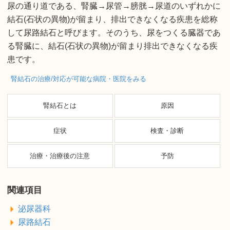
尿の通り道である、腎臓→尿管→膀胱→尿道のいずれかに
結石(石状の異物)が留まり、排出できなくなる疾患を総称
して尿路結石と呼びます。そのうち、尿をつくる臓器であ
る腎臓に、結石(石状の異物)が留まり排出できなくなる疾
患です。
腎結石の治療/対応が可能な病院・医院をみる
腎結石とは
原因
症状
検査・診断
治療・治療後の注意
予防
関連項目
泌尿器科
尿路結石