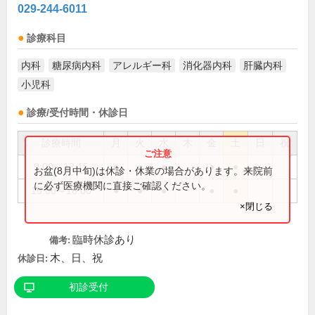
029-244-6011
診療科目
内科
糖尿病内科
アレルギー科
消化器内科
肝臓内科
小児科
診療/受付時間・休診日
診療時間
月
火
水
木
金
土
日
祝
9:00～12:15
●
●
●
●
●
お盆(8月中旬)は休診・休業の場合があります。来院前
に必ず医療機関に直接ご確認ください。
15:00～18:00
●
●
●
●
●
×閉じる
臨時休診あり
備考:
木、日、祝
休診日:
初診受付