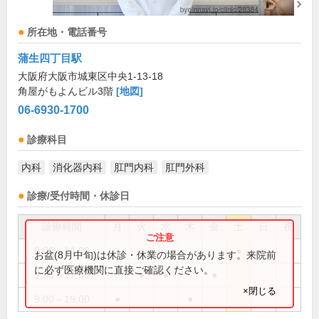
所在地・電話番号
蒲生四丁目駅
大阪府大阪市城東区中央1-13-18
角屋がもよんビル3階
[地図]
06-6930-1700
診療科目
内科
消化器内科
肛門内科
肛門外科
診療/受付時間・休診日
診療時間
月
火
水
木
金
土
日
祝
9:00～14:00
●
お盆(8月中旬)は休診・休業の場合があります。来院前
に必ず医療機関に直接ご確認ください。
9:00～17:00
●
●
●
×閉じる
9:00～19:00
●
●