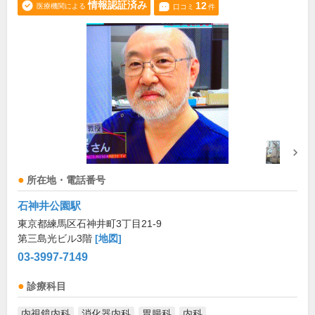
情報認証済み
12
医療機関による
口コミ
件
所在地・電話番号
石神井公園駅
東京都練馬区石神井町3丁目21-9
第三島光ビル3階
[地図]
03-3997-7149
診療科目
内視鏡内科
消化器内科
胃腸科
内科