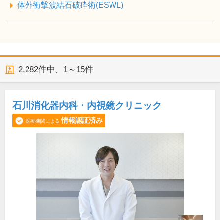
体外衝撃波結石破砕術(ESWL)
2,282
件中、
1～15件
石川消化器内科・内視鏡クリニック
情報認証済み
医療機関による