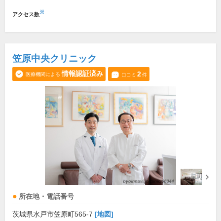
※
アクセス数
笠原中央クリニック
情報認証済み
2
医療機関による
口コミ
件
所在地・電話番号
茨城県水戸市笠原町565-7
[地図]