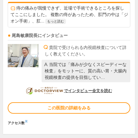
痔の痛みが我慢できず、近場で手術できるところを探し
てここにしました。 複数の痔があったため、肛門の中は「ジ
オン手術」、肛...
もっと読む
尾島敏康
院長
にインタビュー
貴院で受けられる内視鏡検査について詳
しく教えてください。
当院では「痛みが少なくスピーディーな
検査」をモットーに、質の高い胃・大腸内
視鏡検査の提供を目指してい…
DOCTORVIEW
でインタビュー全文を読む
この医院の詳細をみる
※
アクセス数