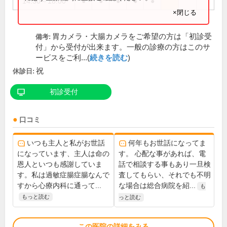
14:30～18:00
●
●
●
●
●
×閉じる
胃カメラ・大腸カメラをご希望の方は「初診受
備考:
付」から受付が出来ます。一般の診療の方はこのサ
ービスをご利...(
続きを読む
)
祝
休診日:
初診受付
口コミ
いつも主人と私がお世話
何年もお世話になってま
になっています、主人は命の
す。 心配な事があれば、電
恩人といつも感謝していま
話で相談する事もあり一旦検
す。私は過敏症腸症腸なんで
査してもらい、それでも不明
すから心療内科に通って...
な場合は総合病院を紹...
も
もっと読む
っと読む
この医院の詳細をみる