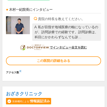
木村一紀
院長
にインタビュー
貴院の特長を教えてください。
私が目指す地域医療の軸になっているの
が、訪問診療での経験です。訪問診療は、
科目にかかわらずなんでも診…
DOCTORVIEW
でインタビュー全文を読む
この医院の詳細をみる
※
アクセス数
おざさクリニック
情報認証済み
医療機関による