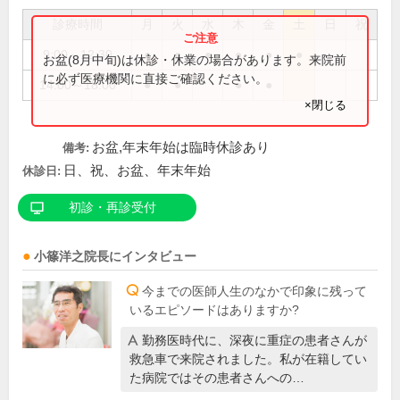
診療時間
月
火
水
木
金
土
日
祝
9:00～12:30
●
●
●
●
●
●
お盆(8月中旬)は休診・休業の場合があります。来院前
に必ず医療機関に直接ご確認ください。
14:00～18:00
●
●
●
●
×閉じる
お盆,年末年始は臨時休診あり
備考:
日、祝、お盆、年末年始
休診日:
初診・再診受付
小篠洋之
院長
にインタビュー
今までの医師人生のなかで印象に残って
いるエピソードはありますか?
勤務医時代に、深夜に重症の患者さんが
救急車で来院されました。私が在籍してい
た病院ではその患者さんへの…