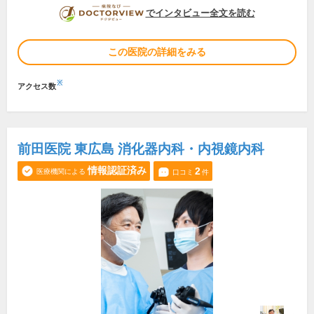
DOCTORVIEW
でインタビュー全文を読む
この医院の詳細をみる
※
アクセス数
前田医院 東広島 消化器内科・内視鏡内科
情報認証済み
2
医療機関による
口コミ
件