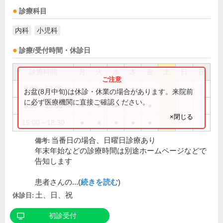
診療科目
内科
小児科
診療/受付時間・休診日
診療時間
月
火
水
木
金
土
日
祝
9:00～12:00
●
お盆(8月中旬)は休診・休業の場合があります。来院前
に必ず医療機関に直接ご確認ください。
9:00～13:00
●
●
●
●
×閉じる
15:00～18:30
●
●
●
●
●
当番日の場合、日曜日診療あり
備考:
年末年始などの診療時間は別途ホームページなどで
告知します
患者さんの...(
続きを読む
)
土、日、祝
休診日:
初診受付