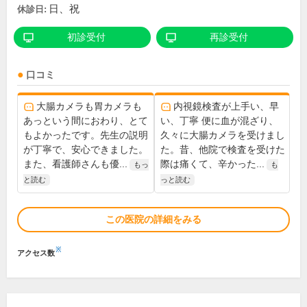
日、祝
休診日:
初診受付
再診受付
口コミ
大腸カメラも胃カメラも
内視鏡検査が上手い、早
あっという間におわり、とて
い、丁寧 便に血が混ざり、
もよかったです。先生の説明
久々に大腸カメラを受けまし
が丁寧で、安心できました。
た。昔、他院で検査を受けた
また、看護師さんも優...
際は痛くて、辛かった...
もっ
も
と読む
っと読む
この医院の詳細をみる
※
アクセス数