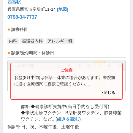
西宮駅
兵庫県西宮市産所町11-14
[地図]
0798-34-7737
診療科目
内科
循環器内科
アレルギー科
診療/受付時間・休診日
診療時間
月
火
水
木
金
土
日
祝
9:00～12:30
●
●
●
●
●
●
お盆(8月中旬)は休診・休業の場合があります。来院前
に必ず医療機関に直接ご確認ください。
16:30～19:00
●
●
●
●
×閉じる
◆健康診断実施中(当日予約なし受付可)
備考:
◆帯状疱疹ワクチン、B型肝炎ワクチン、肺炎球菌
ワクチン、など...(
続きを読む
)
日、祝、木曜午後、土曜午後
休診日: