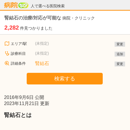
病院なび
人で選べる医院検索
腎結石の治療/対応が可能な
病院・クリニック
2,282
件見つかりました
(未指定)
エリア/駅
変更
(未指定)
診療科目
追加
腎結石
詳細条件
変更
検索する
2016年9月6日 公開
2023年11月21日 更新
腎結石とは