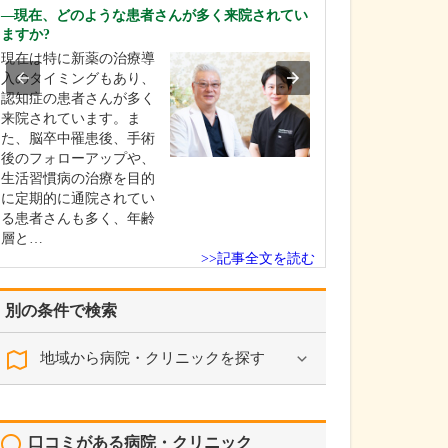
当クリニックは
現在、どのような患者さんが多く来院されてい
ラインに沿った
ますか?
提供を第一とし
現在は特に新薬の治療導
す。言い換える
入のタイミングもあり、
足もしなければ
認知症の患者さんが多く
ない、ちょうど
来院されています。ま
を期待できる治
た、脳卒中罹患後、手術
なるべく適切な
後のフォローアップや、
グ、適切な量で
生活習慣病の治療を目的
に努…
に定期的に通院されてい
る患者さんも多く、年齢
層と…
>>記事全文を読む
別の条件で検索
地域から病院・クリニックを探す
口コミがある病院・クリニック