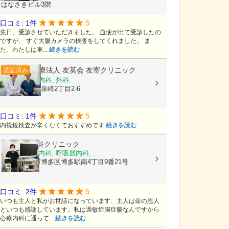
はなさきビル3階
5
口コミ: 1件
先日、受診させていただきました。 血便が出て受診したの
ですが、 すぐ大腸カメラの検査をしてくれました。 ま
た、わたしは車...
続きを読む
医療法人 友英会
友寄クリニック
認証済み
内科, 消化器内科, 外科, ...
沖縄県那覇市泉崎2丁目2-6
5
口コミ: 1件
内視鏡検査が辛くなくておすすめです
続きを読む
そえじま内科クリニック
内科, 消化器内科, 呼吸器内科, ...
福岡県福岡市博多区博多駅南4丁目9番21号
5
口コミ: 2件
いつも主人と私がお世話になっています、主人は命の恩人
といつも感謝しています。私は過敏症腸症腸なんですから
心療内科に通って...
続きを読む