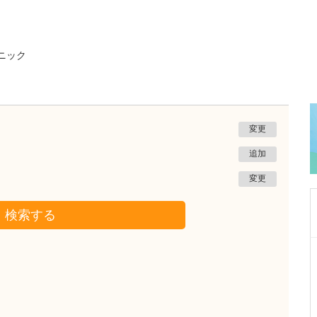
ニック
変更
追加
変更
検索する
埼玉県ふじみ野市
上福岡くろだ内科クリニック
黒田 直孝
院長
取材記事
診療において心がけているのはどういったこと