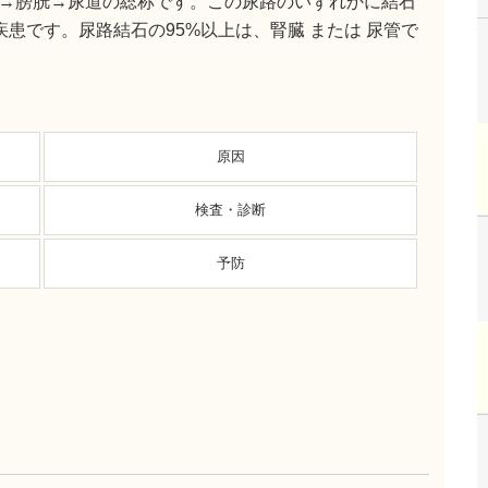
→膀胱→尿道の総称です。この尿路のいずれかに結石
疾患です。尿路結石の95%以上は、腎臓 または 尿管で
原因
検査・診断
予防