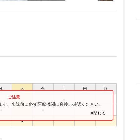
水
木
金
土
日
祝
●
ります。来院前に必ず医療機関に直接ご確認ください。
●
●
×閉じる
●
。