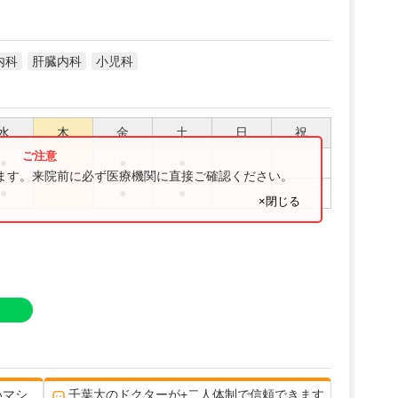
内科
肝臓内科
小児科
水
木
金
土
日
祝
●
●
●
ります。来院前に必ず医療機関に直接ご確認ください。
●
●
●
×閉じる
いマシ
千葉大のドクターが+二人体制で信頼できます