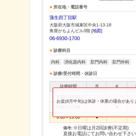
所在地・電話番号
蒲生四丁目駅
大阪府大阪市城東区中央1-13-18
角屋がもよんビル3階
[地図]
06-6930-1700
診療科目
内科
消化器内科
肛門内科
肛門外科
診療/受付時間・休診日
診療時間
月
火
9:00～14:00
お盆(8月中旬)は休診・休業の場合があ
9:00～17:00
●
9:00～19:00
●
※日曜は月2回診療(不定期)
備考:
直接お電話にてお問い合わせ下さい