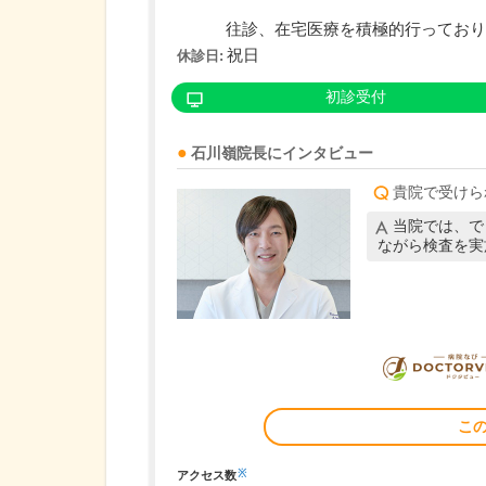
往診、在宅医療を積極的行っており..
祝日
休診日:
初診受付
石川嶺
院長
にインタビュー
貴院で受けら
当院では、で
ながら検査を実
こ
※
アクセス数