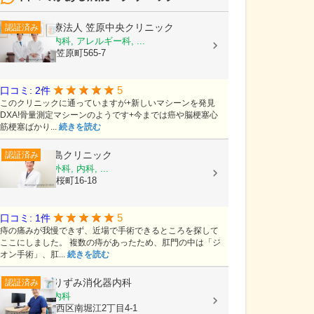
医療法人
笠原中央クリニック
認証済み
内科, 糖尿病内科, アレルギー科, ...
茨城県水戸市笠原町565-7
5
口コミ: 2件
このクリニックに通っていますが+新しいマシーンを発見
DXA!骨量測定マシーンのようです+今までは癌や脳梗塞心
筋梗塞ばかり...
続きを読む
尾島クリニック
認証済み
消化器内科, 外科, 内科, ...
富山県射水市桜町16-18
5
口コミ: 1件
痔の痛みが我慢できず、近場で手術できるところを探して
ここにしました。 複数の痔があったため、肛門の中は「ジ
オン手術」、肛...
続きを読む
ありずみ消化器内科
認証済み
内科, 消化器内科
大阪府大阪市西区南堀江2丁目4-1