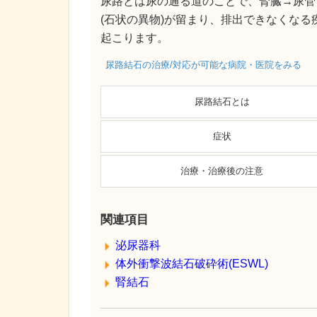
尿路とは尿の通る道のことで、腎臓→尿管
(石状の異物)が留まり、排出できなくなる
起こります。
尿路結石の治療/対応が可能な病院・医院をみる
尿路結石とは
症状
治療・治療後の注意
関連項目
泌尿器科
体外衝撃波結石破砕術(ESWL)
腎結石