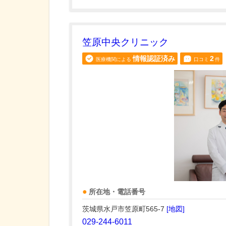
笠原中央クリニック
情報認証済み
2
医療機関による
口コミ
件
所在地・電話番号
茨城県水戸市笠原町565-7
[地図]
029-244-6011