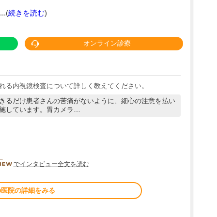
.(
続きを読む
)
オンライン診療
れる内視鏡検査について詳しく教えてください。
きるだけ患者さんの苦痛がないように、細心の注意を払い
施しています。胃カメラ…
DOCTORVIEW
でインタビュー全文を読む
の医院の詳細をみる