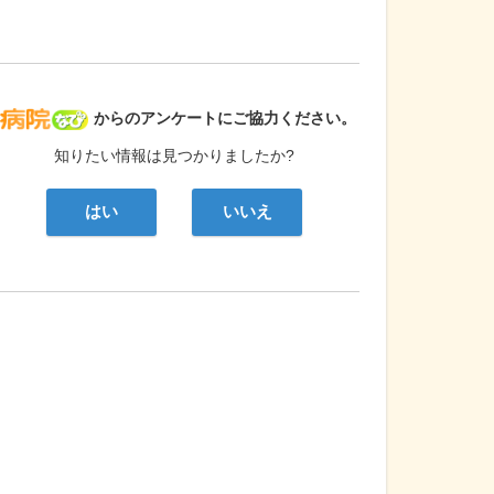
病院なび
からのアンケートにご協力ください。
知りたい情報は見つかりましたか?
はい
いいえ