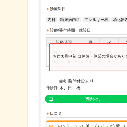
診療科目
内科
糖尿病内科
アレルギー科
消化器
診療/受付時間・休診日
診療時間
月
火
9:00～12:15
●
●
お盆(8月中旬)は休診・休業の場合があ
15:00～18:00
●
●
臨時休診あり
備考:
木、日、祝
休診日:
初診受付
口コミ
このクリニックに通っていますが+新し