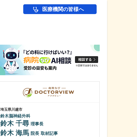
医療機関の皆様へ
医師(ドクター)の
埼玉県川越市
広島県広島市南区
鈴木脳神経外科
小児科 さとうク
鈴木 千尋
佐藤 貴
理事長
院
鈴木 海馬
クリニックの診
院長
取材記事