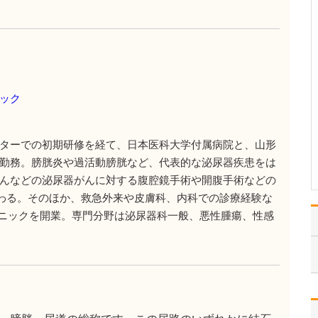
ですか?
糖尿病治療では、生活習
慣の改善に向けて食事・
運動指導と、薬による治
療を行いますが、患者さ
んがご自身のために必要
なこと、実行したほうが
ック
いいことを十分理解し、
納得した上で続けていく
ことが重要になります。
ターでの初期研修を経て、日本医科大学付属病院と、山形
…
勤務。膀胱炎や過活動膀胱など、代表的な泌尿器疾患をは
>>記事全文を読む
んなどの泌尿器がんに対する腹腔鏡手術や開腹手術などの
わる。そのほか、救急外来や皮膚科、内科での診療経験な
リニックを開業。専門分野は泌尿器科一般、悪性腫瘍、性感