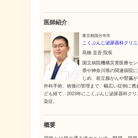
医師紹介
東京都国分寺市
こくぶんじ泌尿器科クリニ
髙橋 圭吾 院長
国立病院機構災害医療セン
県や神奈川県の関連病院に
じめ、前立腺がんや腎臓が
外科手術、術後の管理まで、幅広い症例に携
ども経て、2023年にこくぶんじ泌尿器科ク
染症。
概要