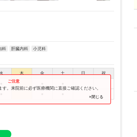
内科
肝臓内科
小児科
水
木
金
土
日
祝
●
●
●
ります。来院前に必ず医療機関に直接ご確認ください。
●
●
●
×閉じる