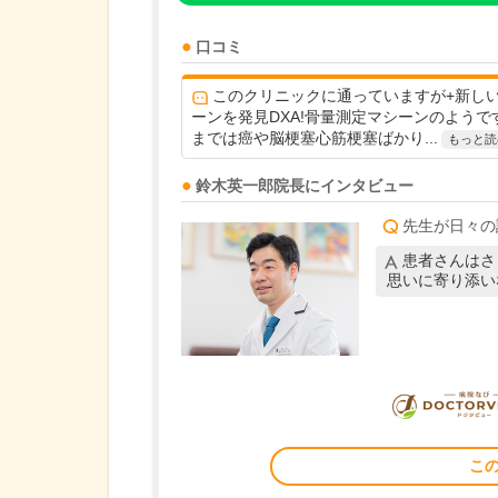
口コミ
このクリニックに通っていますが+新し
ーンを発見DXA!骨量測定マシーンのようで
までは癌や脳梗塞心筋梗塞ばかり...
もっと読
鈴木英一郎
院長
にインタビュー
先生が日々の
患者さんはさ
思いに寄り添い
こ