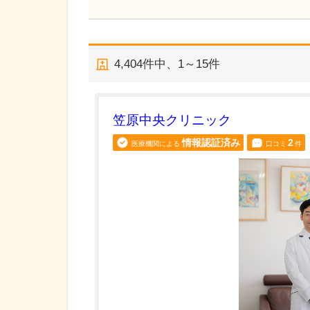
4,404
件中、
1～15件
笠原中央クリニック
情報認証済み
2
医療機関による
口コミ
件