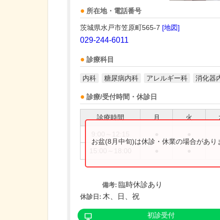
所在地・電話番号
茨城県水戸市笠原町565-7
[地図]
029-244-6011
診療科目
内科
糖尿病内科
アレルギー科
消化器
診療/受付時間・休診日
診療時間
月
火
9:00～12:15
●
●
お盆(8月中旬)は休診・休業の場合があ
15:00～18:00
●
●
臨時休診あり
備考:
木、日、祝
休診日:
初診受付