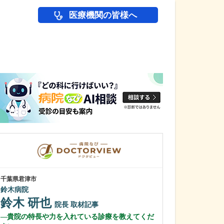
医療機関の皆様へ
医師(ドクター)の
千葉県君津市
東京都世田谷区
鈴木病院
高島・山田クリ
山田 眞
鈴木 研也
院長
院長
取材記事
山田 健太
貴院の特長や力を入れている診療を教えてくだ