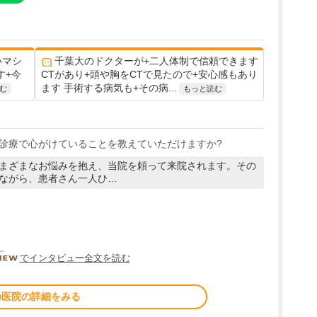
いマシ
千葉大のドクターが+二人体制で信頼できます
す+今
CTがあり+頭や胸をCTで見たので+安心感もあり
ます 手術する病気も+その病...
む
もっと読む
診療で心がけていることを教えていただけますか?
まざまなお悩みを抱え、当院を頼って来院されます。その
ながら、患者さん一人ひ…
DOCTORVIEW
でインタビュー全文を読む
の医院の詳細をみる