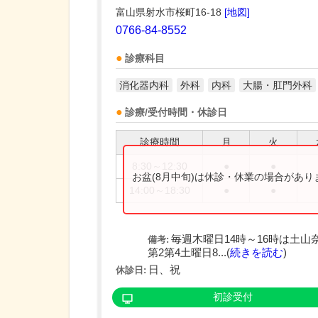
富山県射水市桜町16-18
[地図]
0766-84-8552
診療科目
消化器内科
外科
内科
大腸・肛門外科
診療/受付時間・休診日
診療時間
月
火
8:30～12:30
●
●
お盆(8月中旬)は休診・休業の場合があ
14:00～18:30
●
●
毎週木曜日14時～16時は土山
備考:
第2第4土曜日8...(
続きを読む
)
日、祝
休診日:
初診受付