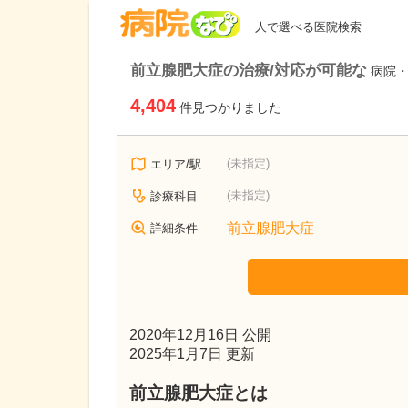
病院なび
人で選べる医院検索
前立腺肥大症の治療/対応が可能な
病院
4,404
件見つかりました
(未指定)
エリア/駅
(未指定)
診療科目
前立腺肥大症
詳細条件
2020年12月16日 公開
2025年1月7日 更新
前立腺肥大症とは