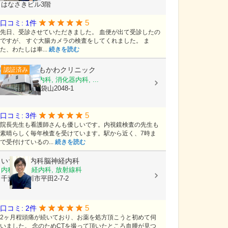
はなさきビル3階
5
口コミ: 1件
先日、受診させていただきました。 血便が出て受診したの
ですが、 すぐ大腸カメラの検査をしてくれました。 ま
た、わたしは車...
続きを読む
しもかわクリニック
認証済み
内科, 脳神経内科, 消化器内科, ...
埼玉県越谷市袋山2048-1
5
口コミ: 3件
院長先生も看護師さんも優しいです。内視鏡検査の先生も
素晴らしく毎年検査を受けています。駅から近く、7時ま
で受付けているの...
続きを読む
いちかわ内科脳神経内科
内科, 脳神経内科, 放射線科
千葉県市川市平田2-7-2
5
口コミ: 2件
2ヶ月程頭痛が続いており、お薬を処方頂こうと初めて伺
いました。 念のためCTを撮って頂いたところ血腫が見つ