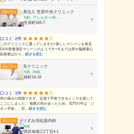
医療法人
笠原中央クリニック
認証済み
内科, 糖尿病内科, アレルギー科, ...
茨城県水戸市笠原町565-7
5
口コミ: 2件
このクリニックに通っていますが+新しいマシーンを発見
DXA!骨量測定マシーンのようです+今までは癌や脳梗塞心
筋梗塞ばかり...
続きを読む
尾島クリニック
認証済み
消化器内科, 外科, 内科, ...
富山県射水市桜町16-18
5
口コミ: 1件
痔の痛みが我慢できず、近場で手術できるところを探して
ここにしました。 複数の痔があったため、肛門の中は「ジ
オン手術」、肛...
続きを読む
ありずみ消化器内科
認証済み
内科, 消化器内科
大阪府大阪市西区南堀江2丁目4-1