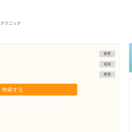
・クリニック
変更
追加
変更
検索する
広島県広島市南区
小児科 さとうクリニック
佐藤 貴
院長
取材記事
クリニックの診療の特長を教えてください。