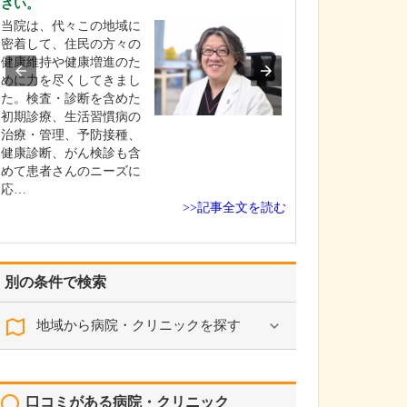
さい。
現在、どのよう
当院は、代々この地域に
ますか?
密着して、住民の方々の
この地域も高齢
健康維持や健康増進のた
でいるので、70歳
めに力を尽くしてきまし
以上とご高齢の
た。検査・診断を含めた
が多いですね。
初期診療、生活習慣病の
ては、やはり高
治療・管理、予防接種、
尿病といった生
健康診断、がん検診も含
がほとんどです
めて患者さんのニーズに
難しくなって、
応…
を受けている方
>>記事全文を読む
別の条件で検索
地域から病院・クリニックを探す
口コミがある病院・クリニック