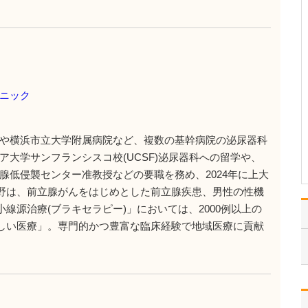
当クリニックは「ガイド
ラインに沿った治療」の
提供を第一としていま
す。言い換えるなら「不
足もしなければ過度でも
ない、ちょうどよい効果
を期待できる治療」を、
ニック
なるべく適切なタイミン
グ、適切な量で行うよう
に努…
や横浜市立大学附属病院など、複数の基幹病院の泌尿器科
>>記事全文を読む
ア大学サンフランシスコ校(UCSF)泌尿器科への留学や、
腺低侵襲センター准教授などの要職を務め、2024年に上大
野は、前立腺がんをはじめとした前立腺疾患、男性の性機
線源治療(ブラキセラピー)」においては、2000例以上の
しい医療」。専門的かつ豊富な臨床経験で地域医療に貢献