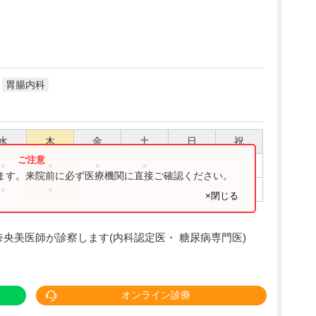
胃腸内科
水
木
金
土
日
祝
●
●
●
●
ります。来院前に必ず医療機関に直接ご確認ください。
●
●
×閉じる
奈央美医師が診察します(内科認定医・ 糖尿病専門医)
オンライン診療