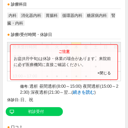
診療科目
内科
消化器内科
胃腸科
循環器内科
糖尿病内科
腎
臓・内科
診療/受付時間・休診日
外来受付時間
月
火
水
木
金
土
日
祝
8:30～12:00
●
●
●
●
●
●
お盆(8月中旬)は休診・休業の場合があります。来院前
に必ず医療機関に直接ご確認ください。
13:00～14:30
●
×閉じる
13:00～17:00
●
●
●
●
●
透析 昼間透析(8:00～15:00) 夜間透析(15:00～2
備考:
2:30) 深夜透析(21:30～翌...(
続きを読む
)
日、祝
休診日:
初診受付
口コミ