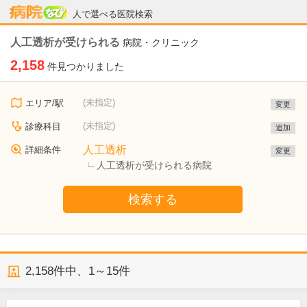
病院なび
人で選べる医院検索
人工透析が受けられる
病院・クリニック
2,158
件見つかりました
(未指定)
エリア/駅
変更
(未指定)
診療科目
追加
人工透析
詳細条件
変更
人工透析が受けられる病院
検索する
2,158
件中、
1～15件