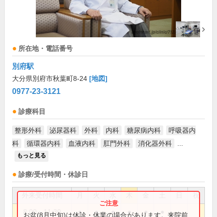
所在地・電話番号
別府駅
大分県別府市秋葉町8-24
[地図]
0977-23-3121
診療科目
整形外科
泌尿器科
外科
内科
糖尿病内科
呼吸器内
科
循環器内科
血液内科
肛門外科
消化器外科
...
もっと見る
診療/受付時間・休診日
外来受付時間
月
火
水
木
金
土
日
祝
8:00～11:30
●
●
●
●
●
●
お盆(8月中旬)は休診・休業の場合があります。来院前