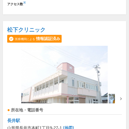
※
アクセス数
松下クリニック
情報認証済み
医療機関による
所在地・電話番号
長井駅
山形県長井市本町1丁目9-27-1
[地図]