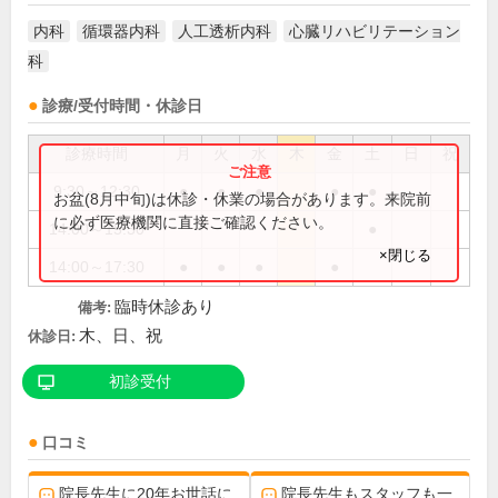
内科
循環器内科
人工透析内科
心臓リハビリテーション
科
診療/受付時間・休診日
診療時間
月
火
水
木
金
土
日
祝
9:30～12:30
●
●
●
●
●
お盆(8月中旬)は休診・休業の場合があります。来院前
に必ず医療機関に直接ご確認ください。
14:00～15:30
●
×閉じる
14:00～17:30
●
●
●
●
臨時休診あり
備考:
木、日、祝
休診日:
初診受付
口コミ
院長先生に20年お世話に
院長先生もスタッフも一