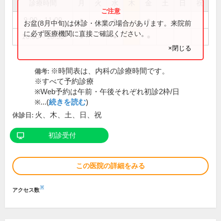
診療時間
月
火
水
木
金
土
日
祝
9:00～11:00
●
●
●
お盆(8月中旬)は休診・休業の場合があります。来院前
に必ず医療機関に直接ご確認ください。
16:00～18:30
●
●
●
×閉じる
※時間表は、内科の診療時間です。
備考:
※すべて予約診療
※Web予約は午前・午後それぞれ初診2枠/日
※...(
続きを読む
)
火、木、土、日、祝
休診日:
初診受付
この医院の詳細をみる
※
アクセス数