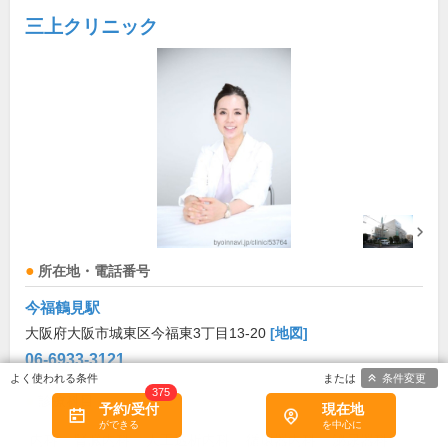
三上クリニック
所在地・電話番号
今福鶴見駅
大阪府大阪市城東区今福東3丁目13-20
[地図]
06-6933-3121
条件変更
375
診療科目
予約/受付
現在地
内科
腎臓内科
人工透析内科
循環器内科
泌尿器科