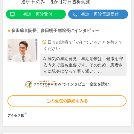
透析:日のみ、ほかは毎日透析実施
初診・再診受付
初診・再診電話受付
多田蘇音
院長
、
多田明子
副院長
にインタビュー
日々の診療で心がけていることを教えて
ください。
病気の早期発見・早期治療は、健康を守
るうえで最も重要です。そのため、患者さ
んに親身になって寄り添い、…
DOCTORVIEW
でインタビュー全文を読む
この医院の詳細をみる
※
アクセス数