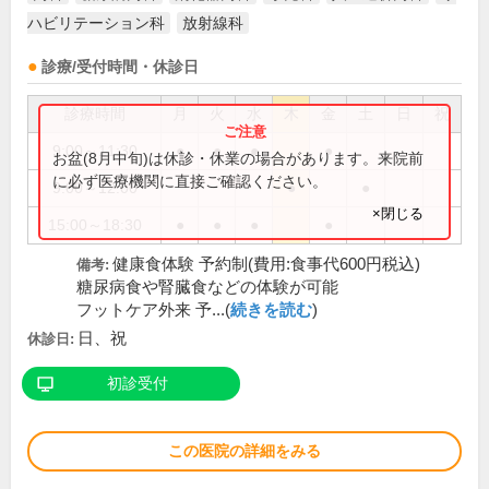
ハビリテーション科
放射線科
診療/受付時間・休診日
診療時間
月
火
水
木
金
土
日
祝
9:00～11:30
●
●
●
●
お盆(8月中旬)は休診・休業の場合があります。来院前
に必ず医療機関に直接ご確認ください。
9:00～12:00
●
●
×閉じる
15:00～18:30
●
●
●
●
健康食体験 予約制(費用:食事代600円税込)
備考:
糖尿病食や腎臓食などの体験が可能
フットケア外来 予...(
続きを読む
)
日、祝
休診日:
初診受付
この医院の詳細をみる