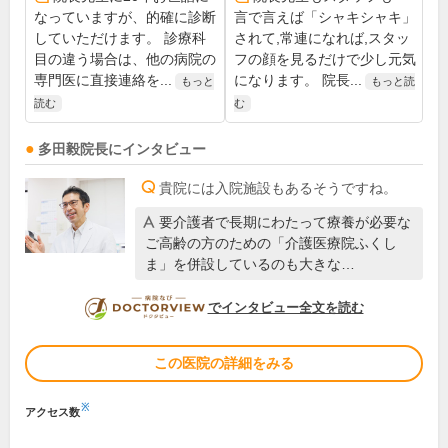
なっていますが、的確に診断
言で言えば「シャキシャキ」
していただけます。 診療科
されて,常連になれば,スタッ
目の違う場合は、他の病院の
フの顔を見るだけで少し元気
専門医に直接連絡を...
になります。 院長...
もっと
もっと読
読む
む
多田毅
院長
にインタビュー
貴院には入院施設もあるそうですね。
要介護者で長期にわたって療養が必要な
ご高齢の方のための「介護医療院ふくし
ま」を併設しているのも大きな…
DOCTORVIEW
でインタビュー全文を読む
この医院の詳細をみる
※
アクセス数