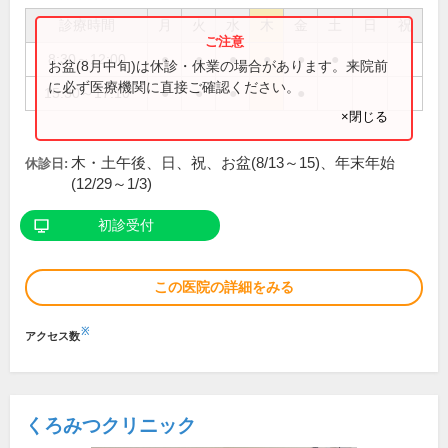
診療時間
月
火
水
木
金
土
日
祝
8:30～12:00
●
●
●
●
●
●
お盆(8月中旬)は休診・休業の場合があります。来院前
に必ず医療機関に直接ご確認ください。
15:30～17:10
●
●
●
●
×閉じる
木・土午後、日、祝、お盆(8/13～15)、年末年始
休診日:
(12/29～1/3)
初診受付
この医院の詳細をみる
※
アクセス数
くろみつクリニック