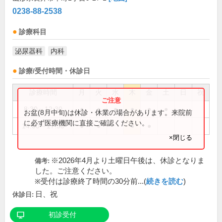
0238-88-2538
診療科目
泌尿器科
内科
診療/受付時間・休診日
診療時間
月
火
水
木
金
土
日
祝
8:30～12:30
●
●
●
●
●
●
お盆(8月中旬)は休診・休業の場合があります。来院前
に必ず医療機関に直接ご確認ください。
14:00～17:30
●
●
●
●
×閉じる
※2026年4月より土曜日午後は、休診となりま
備考:
した。ご注意ください。
※受付は診療終了時間の30分前...(
続きを読む
)
日、祝
休診日:
初診受付