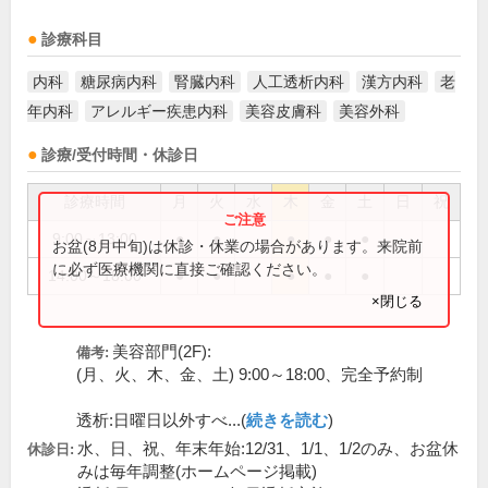
診療科目
内科
糖尿病内科
腎臓内科
人工透析内科
漢方内科
老
年内科
アレルギー疾患内科
美容皮膚科
美容外科
診療/受付時間・休診日
診療時間
月
火
水
木
金
土
日
祝
9:00～13:00
●
●
●
●
●
お盆(8月中旬)は休診・休業の場合があります。来院前
に必ず医療機関に直接ご確認ください。
14:00～18:00
●
●
●
●
●
×閉じる
美容部門(2F):
備考:
(月、火、木、金、土) 9:00～18:00、完全予約制
透析:日曜日以外すべ...(
続きを読む
)
水、日、祝、年末年始:12/31、1/1、1/2のみ、お盆休
休診日:
みは毎年調整(ホームページ掲載)