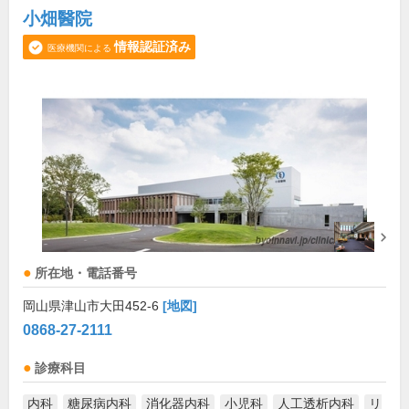
小畑醫院
情報認証済み
医療機関による
所在地・電話番号
岡山県津山市大田452-6
[地図]
0868-27-2111
診療科目
内科
糖尿病内科
消化器内科
小児科
人工透析内科
リ