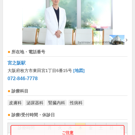
所在地・電話番号
宮之阪駅
大阪府枚方市東田宮1丁目6番15号
[地図]
072-846-7778
診療科目
皮膚科
泌尿器科
腎臓内科
性病科
診療/受付時間・休診日
診療時間
月
火
水
木
金
土
日
祝