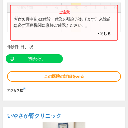
診療時間
月
火
水
木
金
土
日
祝
9:00～13:00
●
●
●
●
●
●
お盆(8月中旬)は休診・休業の場合があります。来院前
に必ず医療機関に直接ご確認ください。
14:30～17:30
●
●
●
×閉じる
日、祝
休診日:
初診受付
この医院の詳細をみる
※
アクセス数
いやさか腎クリニック