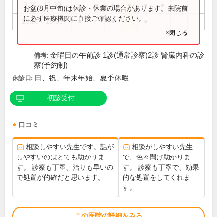
9:30～11:30
●
●
●
●
●
●
お盆(8月中旬)は休診・休業の場合があります。来院前
に必ず医療機関に直接ご確認ください。
16:30～18:30
●
●
●
×閉じる
金曜日の午前診 1診(通常診察)2診 腎臓内科の診
備考:
察(予約制)
日、祝、年末年始、夏季休暇
休診日:
初診受付
口コミ
相談しやすい先生です。話が
相談がしやすい先生
しやすいのはとても助かりま
で、色々聞け助かりま
す。 診察も丁寧、治りも早いの
す。 診察も丁寧で、効果
で処置が的確だと思います。
的な処置をしてくれま
す。
この医院の詳細をみる