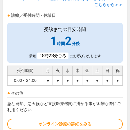
こちらから＞＞
診療／受付時間・休診日
受診までの目安時間
1
2
時間
分後
18
28
時
分ごろ
最短
にお呼びいたします
受付時間
月
火
水
木
金
土
日
祝
0:00～24:00
●
●
●
●
●
●
●
●
その他
急な発熱、悪天候など直接医療機関に掛かる事が困難な際にご
利用ください
オンライン診療の詳細をみる