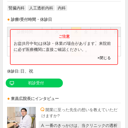
腎臓内科
人工透析内科
内科
診療/受付時間・休診日
診療時間
月
火
水
木
金
土
日
祝
9:30～12:00
●
●
●
●
●
●
お盆(8月中旬)は休診・休業の場合があります。来院前
に必ず医療機関に直接ご確認ください。
15:00～18:00
●
●
●
×閉じる
日、祝
休診日:
初診受付
東昌広
院長
にインタビュー
開業に至った先生の想いを教えていただ
けますか?
一番のきっかけは、当クリニックの透析