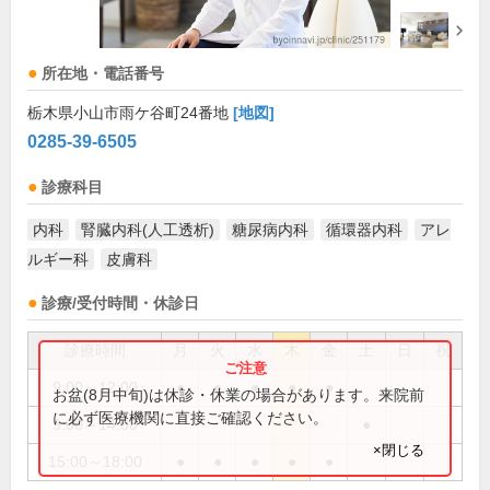
所在地・電話番号
栃木県小山市雨ケ谷町24番地
[地図]
0285-39-6505
診療科目
内科
腎臓内科(人工透析)
糖尿病内科
循環器内科
アレ
ルギー科
皮膚科
診療/受付時間・休診日
診療時間
月
火
水
木
金
土
日
祝
9:00～12:00
●
●
●
●
●
お盆(8月中旬)は休診・休業の場合があります。来院前
に必ず医療機関に直接ご確認ください。
9:00～14:00
●
×閉じる
15:00～18:00
●
●
●
●
●