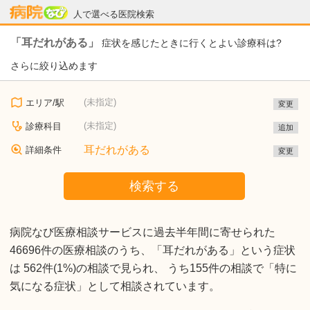
病院なび
人で選べる医院検索
「耳だれがある」
症状を感じたときに行くとよい診療科は?
さらに絞り込めます
(未指定)
エリア/駅
変更
(未指定)
診療科目
追加
耳だれがある
詳細条件
変更
検索する
病院なび医療相談サービスに過去半年間に寄せられた
46696件の医療相談のうち、「耳だれがある」という症状
は 562件(1%)の相談で見られ、 うち155件の相談で「特に
気になる症状」として相談されています。