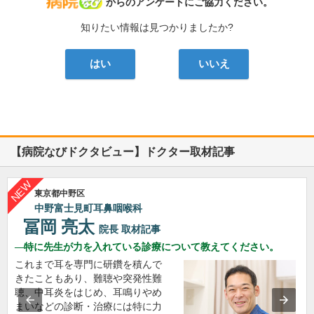
病院なび
からのアンケートにご協力ください。
知りたい情報は見つかりましたか?
はい
いいえ
【病院なびドクタビュー】ドクター取材記事
東京都中野区
中野富士見町耳鼻咽喉科
冨岡 亮太
院長
取材記事
特に先生が力を入れている診療について教えてください。
これまで耳を専門に研鑽を積んで
きたこともあり、難聴や突発性難
聴、中耳炎をはじめ、耳鳴りやめ
まいなどの診断・治療には特に力