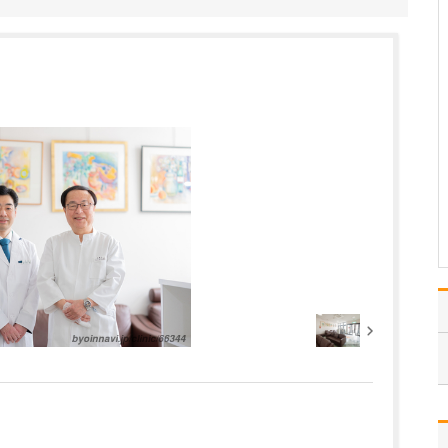
患者さんに気軽に相談し
ていただけるように、ど
んなときも笑顔で接する
ことを心がけています。
さまざまな症状にして
も、子育て上の悩みにし
ても、自分だけで抱え込
んでいても事態はよくな
りません。また、思春期
のニ…
>>記事全文を読む