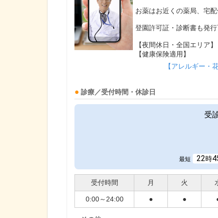
お薬はお近くの薬局、宅配
登園許可証・診断書も発行
【夜間休日・全国エリア】
【健康保険適用】
【アレルギー・
診療／受付時間・休診日
受
22
4
時
最短
受付時間
月
火
0:00～24:00
●
●