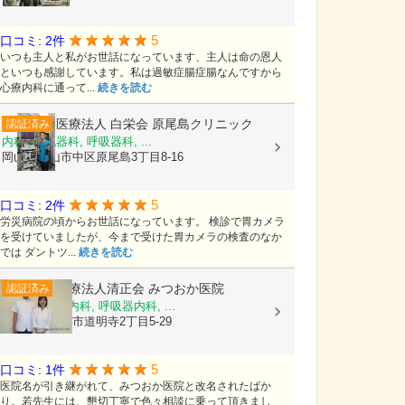
5
口コミ: 2件
いつも主人と私がお世話になっています、主人は命の恩人
といつも感謝しています。私は過敏症腸症腸なんですから
心療内科に通って...
続きを読む
医療法人 白栄会
原尾島クリニック
認証済み
内科, 消化器科, 呼吸器科, ...
岡山県岡山市中区原尾島3丁目8-16
5
口コミ: 2件
労災病院の頃からお世話になっています。 検診で胃カメラ
を受けていましたが、今まで受けた胃カメラの検査のなか
では ダントツ...
続きを読む
医療法人清正会
みつおか医院
認証済み
内科, 循環器内科, 呼吸器内科, ...
大阪府藤井寺市道明寺2丁目5-29
5
口コミ: 1件
医院名が引き継がれて、みつおか医院と改名されたばか
り。若先生には、懇切丁寧で色々相談に乗って頂きまし