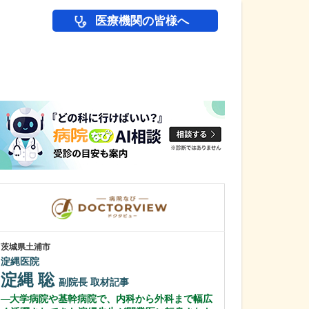
医療機関の皆様へ
医師(ドクター)の
茨城県土浦市
神奈川県川崎市多摩
淀縄医院
生田ハート内科
淀縄 聡
石橋 祐記
副院長
取材記事
大学病院や基幹病院で、内科から外科まで幅広
先生が特に力を