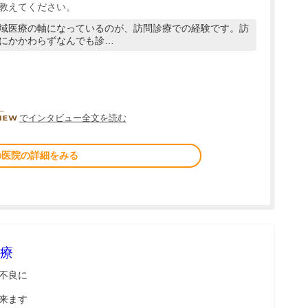
教えてください。
域医療の軸になっているのが、訪問診療での経験です。訪
にかかわらずなんでも診…
DOCTORVIEW
でインタビュー全文を読む
の医院の詳細をみる
療
不良に
来ます