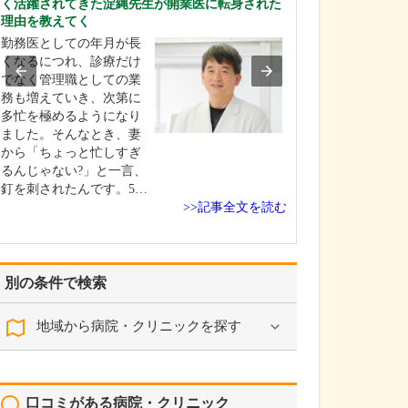
く活躍されてきた淀縄先生が開業医に転身された
りますか?
理由を教えてく
地域のかかりつ
勤務医としての年月が長
て、健康寿命を
くなるにつれ、診療だけ
診療が大切だと
でなく管理職としての業
ます。そのため
務も増えていき、次第に
はり高血圧や糖
多忙を極めるようになり
った生活習慣病
ました。そんなとき、妻
進行予防、心筋
から「ちょっと忙しすぎ
不全など心疾患
るんじゃない?」と一言、
た後の再発防止
釘を刺されたんです。5…
き…
>>記事全文を読む
別の条件で検索
地域から病院・クリニックを探す
口コミがある病院・クリニック