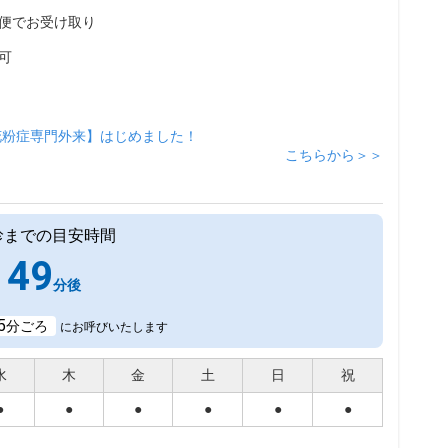
便でお受け取り
可
花粉症専門外来】はじめました！
こちらから＞＞
診までの目安時間
49
分後
5
分ごろ
にお呼びいたします
水
木
金
土
日
祝
●
●
●
●
●
●