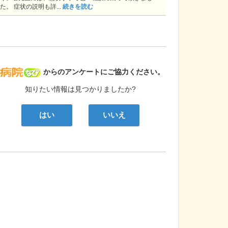
た。 症状の説明も詳...
続きを読む
病院なび
からのアンケートにご協力ください。
知りたい情報は見つかりましたか?
はい
いいえ