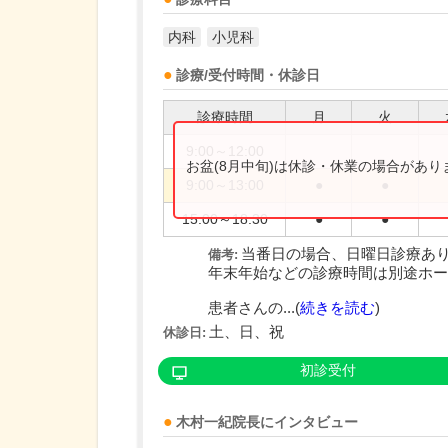
内科
小児科
診療/受付時間・休診日
診療時間
月
火
9:00～12:00
お盆(8月中旬)は休診・休業の場合があ
9:00～13:00
●
●
15:00～18:30
●
●
当番日の場合、日曜日診療あ
備考:
年末年始などの診療時間は別途ホー
患者さんの...(
続きを読む
)
土、日、祝
休診日:
初診受付
木村一紀
院長
にインタビュー