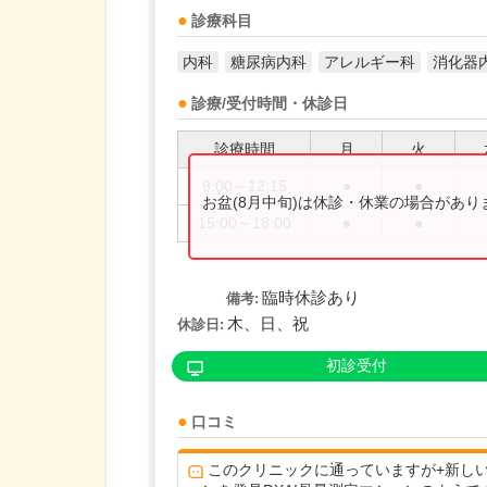
診療科目
内科
糖尿病内科
アレルギー科
消化器
診療/受付時間・休診日
診療時間
月
火
9:00～12:15
●
●
お盆(8月中旬)は休診・休業の場合があ
15:00～18:00
●
●
臨時休診あり
備考:
木、日、祝
休診日:
初診受付
口コミ
このクリニックに通っていますが+新し