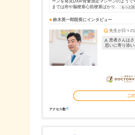
ーンを発見DXA!骨量測定マシーンのようで
までは癌や脳梗塞心筋梗塞ばかり...
もっと読
鈴木英一郎
院長
にインタビュー
先生が日々の
患者さんはさ
思いに寄り添い
こ
※
アクセス数