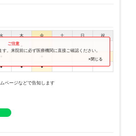
水
木
金
土
日
祝
●
ります。来院前に必ず医療機関に直接ご確認ください。
●
●
×閉じる
●
●
●
り
ムページなどで告知します