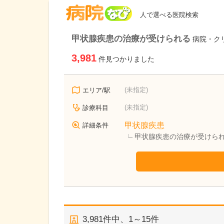
病院なび
人で選べる医院検索
甲状腺疾患の治療が受けられる
病院・ク
3,981
件見つかりました
(未指定)
エリア/駅
(未指定)
診療科目
甲状腺疾患
詳細条件
甲状腺疾患の治療が受けら
3,981
件中、
1～15件