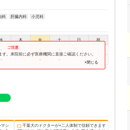
内科
肝臓内科
小児科
水
木
金
土
日
祝
●
●
●
ります。来院前に必ず医療機関に直接ご確認ください。
●
●
●
×閉じる
いマシ
千葉大のドクターが+二人体制で信頼できます