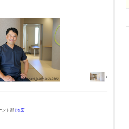
ナント部
[地図]