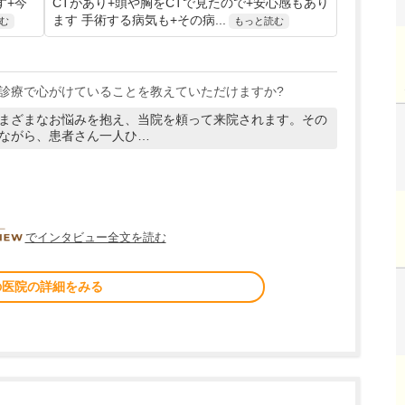
す+今
CTがあり+頭や胸をCTで見たので+安心感もあり
ます 手術する病気も+その病...
む
もっと読む
診療で心がけていることを教えていただけますか?
まざまなお悩みを抱え、当院を頼って来院されます。その
ながら、患者さん一人ひ…
DOCTORVIEW
でインタビュー全文を読む
の医院の詳細をみる