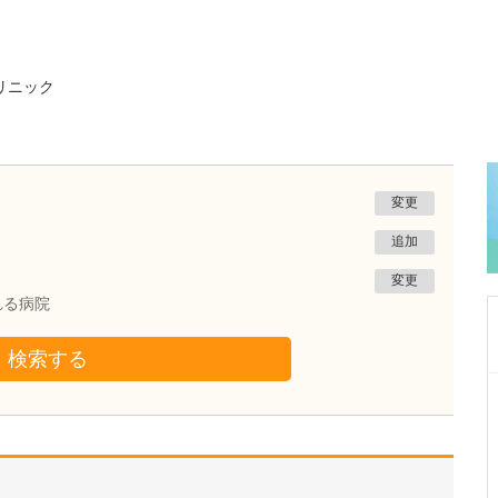
リニック
変更
追加
変更
れる病院
検索する
東京都杉並区
ファミリークリニック高井戸
根岸 舞
医師
取材記事
毎日の診察で心がけていることはありますか?