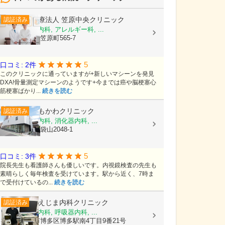
医療法人
笠原中央クリニック
認証済み
内科, 糖尿病内科, アレルギー科, ...
茨城県水戸市笠原町565-7
5
口コミ: 2件
このクリニックに通っていますが+新しいマシーンを発見
DXA!骨量測定マシーンのようです+今までは癌や脳梗塞心
筋梗塞ばかり...
続きを読む
しもかわクリニック
認証済み
内科, 脳神経内科, 消化器内科, ...
埼玉県越谷市袋山2048-1
5
口コミ: 3件
院長先生も看護師さんも優しいです。内視鏡検査の先生も
素晴らしく毎年検査を受けています。駅から近く、7時ま
で受付けているの...
続きを読む
そえじま内科クリニック
認証済み
内科, 消化器内科, 呼吸器内科, ...
福岡県福岡市博多区博多駅南4丁目9番21号