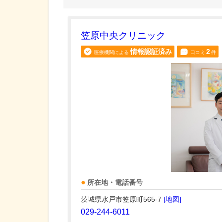
笠原中央クリニック
情報認証済み
2
医療機関による
口コミ
件
所在地・電話番号
茨城県水戸市笠原町565-7
[地図]
029-244-6011