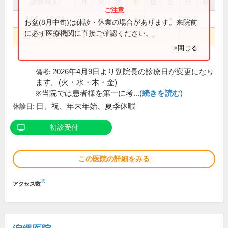
診療時間
月
火
水
木
金
土
日
祝
9:00～13:00
●
●
●
●
●
●
お盆(8月中旬)は休診・休業の場合があります。来院前
に必ず医療機関に直接ご確認ください。
15:00～18:00
●
●
●
●
×閉じる
2026年4月9日より副院長の診療日が変更になり
備考:
ます。(火・水・木・金)
※当院では患者様を第一に考...(
続きを読む
)
日、祝、年末年始、夏季休暇
休診日:
初診受付
この医院の詳細をみる
※
アクセス数