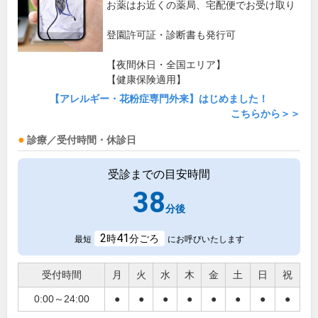
お薬はお近くの薬局、宅配便でお受け取り
登園許可証・診断書も発行可
【夜間休日・全国エリア】
【健康保険適用】
【アレルギー・花粉症専門外来】はじめました！
こちらから＞＞
診療／受付時間・休診日
受診までの目安時間
38
分後
2
41
時
分ごろ
最短
にお呼びいたします
受付時間
月
火
水
木
金
土
日
祝
0:00～24:00
●
●
●
●
●
●
●
●