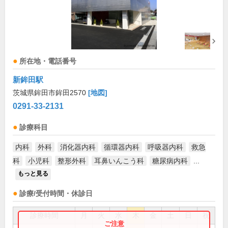
所在地・電話番号
新鉾田駅
茨城県鉾田市鉾田2570
[地図]
0291-33-2131
診療科目
内科
外科
消化器内科
循環器内科
呼吸器内科
救急
科
小児科
整形外科
耳鼻いんこう科
糖尿病内科
...
もっと見る
診療/受付時間・休診日
診療時間
月
火
水
木
金
土
日
祝