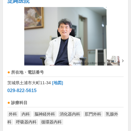
淀縄医院
所在地・電話番号
茨城県土浦市大町11-34
[地図]
029-822-5615
診療科目
外科
内科
脳神経外科
消化器内科
肛門外科
乳腺外
科
呼吸器内科
循環器内科