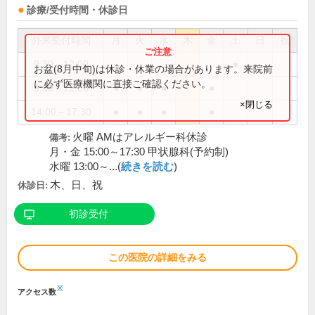
診療/受付時間・休診日
外来受付時間
月
火
水
木
金
土
日
祝
9:30～12:00
●
お盆(8月中旬)は休診・休業の場合があります。来院前
に必ず医療機関に直接ご確認ください。
9:30～12:30
●
●
●
●
×閉じる
14:00～17:30
●
●
●
●
火曜 AMはアレルギー科休診
備考:
月・金 15:00～17:30 甲状腺科(予約制)
水曜 13:00～...(
続きを読む
)
木、日、祝
休診日:
初診受付
この医院の詳細をみる
※
アクセス数