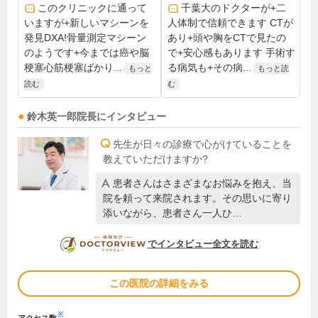
このクリニックに通って
千葉大のドクターが+二
いますが+新しいマシーンを
人体制で信頼できます CTが
発見DXA!骨量測定マシーン
あり+頭や胸をCTで見たの
のようです+今までは癌や脳
で+安心感もあります 手術す
梗塞心筋梗塞ばかり...
る病気も+その病...
もっと
もっと読
読む
む
鈴木英一郎
院長
にインタビュー
先生が日々の診療で心がけていることを
教えていただけますか?
患者さんはさまざまなお悩みを抱え、当
院を頼って来院されます。その思いに寄り
添いながら、患者さん一人ひ…
DOCTORVIEW
でインタビュー全文を読む
この医院の詳細をみる
※