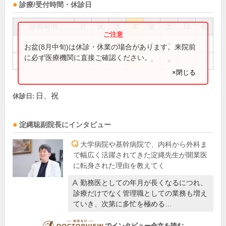
診療/受付時間・休診日
診療時間
月
火
水
木
金
土
日
祝
8:30～12:00
●
●
●
●
●
●
お盆(8月中旬)は休診・休業の場合があります。来院前
に必ず医療機関に直接ご確認ください。
14:00～17:30
●
●
●
●
×閉じる
日、祝
休診日:
淀縄聡
副院長
にインタビュー
大学病院や基幹病院で、内科から外科ま
で幅広く活躍されてきた淀縄先生が開業医
に転身された理由を教えてく
勤務医としての年月が長くなるにつれ、
診療だけでなく管理職としての業務も増え
ていき、次第に多忙を極める…
DOCTORVIEW
でインタビュー全文を読む