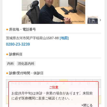
所在地・電話番号
茨城県古河市関戸字稲荷山1587-88
[地図]
0280-23-3239
診療科目
内科
消化器内科
診療/受付時間・休診日
外来受付時間
月
火
水
木
金
土
日
祝
9:00～12:30
●
●
●
●
●
お盆(8月中旬)は休診・休業の場合があります。来院前
に必ず医療機関に直接ご確認ください。
15:00～18:30
●
●
●
●
×閉じる