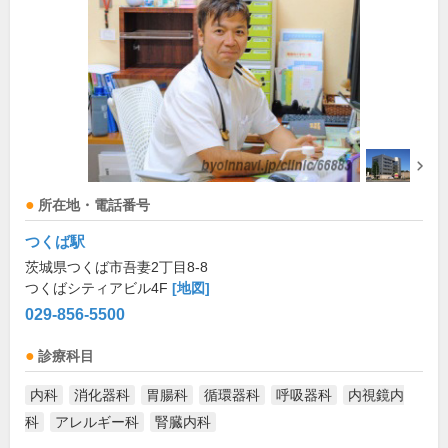
所在地・電話番号
つくば駅
茨城県つくば市吾妻2丁目8-8
つくばシティアビル4F
[地図]
029-856-5500
診療科目
内科
消化器科
胃腸科
循環器科
呼吸器科
内視鏡内
科
アレルギー科
腎臓内科