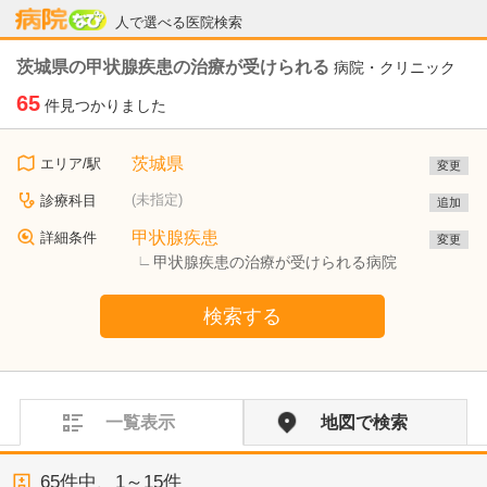
病院なび
人で選べる医院検索
茨城県の甲状腺疾患の治療が受けられる
病院・クリニック
65
件見つかりました
茨城県
エリア/駅
変更
(未指定)
診療科目
追加
甲状腺疾患
詳細条件
変更
甲状腺疾患の治療が受けられる病院
検索する
一覧表示
地図で検索
65
件中、
1～15件