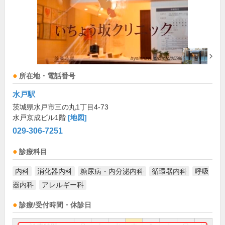
所在地・電話番号
水戸駅
茨城県水戸市三の丸1丁目4-73
水戸京成ビル1階
[地図]
029-306-7251
診療科目
内科
消化器内科
糖尿病・内分泌内科
循環器内科
呼吸
器内科
アレルギー科
診療/受付時間・休診日