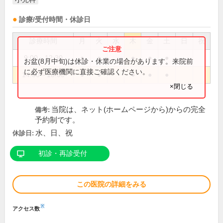
診療/受付時間・休診日
診療時間
月
火
水
木
金
土
日
祝
9:00～12:30
●
●
●
●
●
お盆(8月中旬)は休診・休業の場合があります。来院前
に必ず医療機関に直接ご確認ください。
14:00～18:00
●
●
●
●
●
×閉じる
当院は、ネット(ホームページから)からの完全
備考:
予約制です。
水、日、祝
休診日:
初診・再診受付
この医院の詳細をみる
※
アクセス数