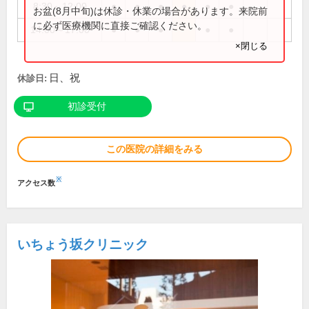
8:30～12:00
●
●
●
●
●
●
お盆(8月中旬)は休診・休業の場合があります。来院前
に必ず医療機関に直接ご確認ください。
14:00～17:00
●
●
●
●
●
×閉じる
日、祝
休診日:
初診受付
この医院の詳細をみる
※
アクセス数
いちょう坂クリニック