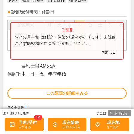
内科
糖尿病内科
消化器科
循環器科
診療/受付時間・休診日
診療時間
月
火
水
木
金
土
日
祝
9:00～12:00
●
●
●
●
●
お盆(8月中旬)は休診・休業の場合があります。来院前
に必ず医療機関に直接ご確認ください。
15:00～18:00
●
●
●
●
×閉じる
土曜AMのみ
備考:
木、日、祝、年末年始
休診日:
この医院の詳細をみる
※
アクセス数
条件変更
30
予約/受付
現在診療
現在地