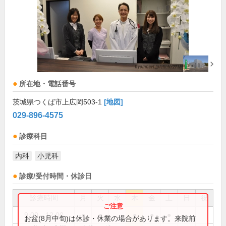
所在地・電話番号
茨城県つくば市上広岡503-1
[地図]
029-896-4575
診療科目
内科
小児科
診療/受付時間・休診日
診療時間
月
火
水
木
金
土
日
祝
9:00～12:00
●
●
●
●
●
お盆(8月中旬)は休診・休業の場合があります。来院前