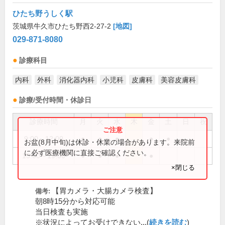
ひたち野うしく駅
茨城県牛久市ひたち野西2-27-2
[地図]
029-871-8080
診療科目
内科
外科
消化器内科
小児科
皮膚科
美容皮膚科
診療/受付時間・休診日
診療時間
月
火
水
木
金
土
日
祝
9:00～12:00
●
●
●
●
●
お盆(8月中旬)は休診・休業の場合があります。来院前
に必ず医療機関に直接ご確認ください。
15:00～19:00
●
●
●
●
×閉じる
【胃カメラ・大腸カメラ検査】
備考:
朝8時15分から対応可能
当日検査も実施
※状況によってお受けできない...(
続きを読む
)