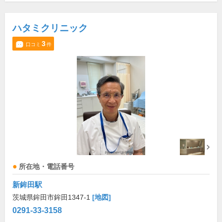
ハタミクリニック
3
口コミ
件
所在地・電話番号
新鉾田駅
茨城県鉾田市鉾田1347-1
[地図]
0291-33-3158