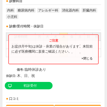
診療科目
内科
糖尿病内科
アレルギー科
消化器内科
肝臓内科
小児科
診療/受付時間・休診日
診療時間
月
火
水
木
金
土
日
祝
9:00～12:15
●
●
●
●
●
お盆(8月中旬)は休診・休業の場合があります。来院前
に必ず医療機関に直接ご確認ください。
15:00～18:00
●
●
●
●
●
×閉じる
臨時休診あり
備考:
木、日、祝
休診日:
初診受付
口コミ