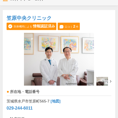
笠原中央クリニック
情報認証済み
2
医療機関による
口コミ
件
所在地・電話番号
茨城県水戸市笠原町565-7
[地図]
029-244-6011