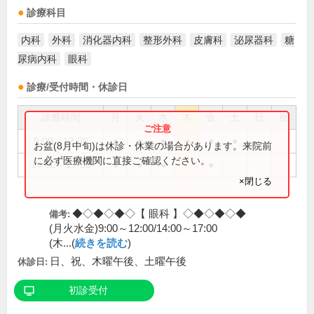
診療科目
内科
外科
消化器内科
整形外科
皮膚科
泌尿器科
糖
尿病内科
眼科
診療/受付時間・休診日
診療時間
月
火
水
木
金
土
日
祝
9:00～12:00
●
●
●
●
●
●
お盆(8月中旬)は休診・休業の場合があります。来院前
に必ず医療機関に直接ご確認ください。
14:00～17:30
●
●
●
●
×閉じる
◆◇◆◇◆◇【 眼科 】◇◆◇◆◇◆
備考:
(月火水金)9:00～12:00/14:00～17:00
(木...(
続きを読む
)
日、祝、木曜午後、土曜午後
休診日:
初診受付