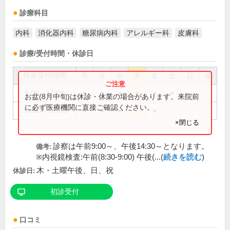
診療科目
内科
消化器内科
糖尿病内科
アレルギー科
皮膚科
診療/受付時間・休診日
外来受付時間
月
火
水
木
金
土
日
祝
8:00～12:00
●
●
●
●
●
●
お盆(8月中旬)は休診・休業の場合があります。来院前
に必ず医療機関に直接ご確認ください。
14:00～17:30
●
●
●
●
×閉じる
診察は午前9:00～、午後14:30～となります。
備考:
※内視鏡検査:午前(8:30-9:00) 午後(...(
続きを読む
)
木・土曜午後、日、祝
休診日:
初診受付
口コミ