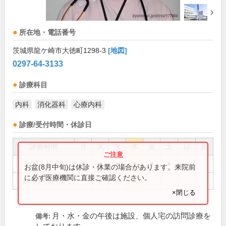
所在地・電話番号
茨城県龍ケ崎市大徳町1298-3
[地図]
0297-64-3133
診療科目
内科
消化器科
心療内科
診療/受付時間・休診日
診療時間
月
火
水
木
金
土
日
祝
9:00～12:00
●
●
●
●
●
●
お盆(8月中旬)は休診・休業の場合があります。来院前
に必ず医療機関に直接ご確認ください。
14:30～17:00
●
●
×閉じる
月・水・金の午後は施設、個人宅の訪問診療を
備考: