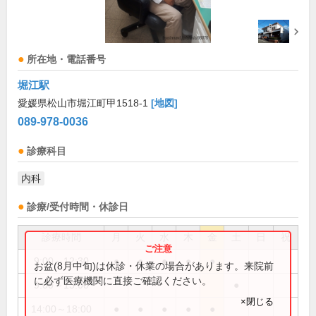
所在地・電話番号
堀江駅
愛媛県松山市堀江町甲1518-1
[地図]
089-978-0036
診療科目
内科
診療/受付時間・休診日
診療時間
月
火
水
木
金
土
日
祝
9:00～12:30
●
●
●
●
●
お盆(8月中旬)は休診・休業の場合があります。来院前
に必ず医療機関に直接ご確認ください。
9:00～13:00
●
×閉じる
14:00～18:00
●
●
●
●
●