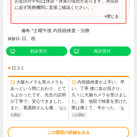
お盆(8月中旬)は休診・休業の場合があります。来院前
に必ず医療機関に直接ご確認ください。
15:00～18:00
●
●
●
●
×閉じる
*土曜午後 内視鏡検査・治療
備考:
日、祝
休診日:
初診受付
再診受付
口コミ
大腸カメラも胃カメラも
内視鏡検査が上手い、早
あっという間におわり、とて
い、丁寧 便に血が混ざり、
もよかったです。先生の説明
久々に大腸カメラを受けまし
が丁寧で、安心できました。
た。昔、他院で検査を受けた
また、看護師さんも優...
際は痛くて、辛かった...
もっ
も
と読む
っと読む
この医院の詳細をみる