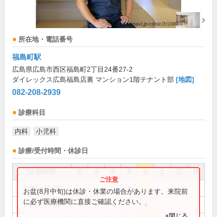
所在地・電話番号
福島町駅
広島県広島市西区福島町2丁目24番27-2
ダイレックス広島福島店裏 マンション1階テナント部
[地図]
082-208-2939
診療科目
内科
小児科
診療/受付時間・休診日
診療時間
月
火
水
木
金
土
日
祝
9:00～12:00
●
お盆(8月中旬)は休診・休業の場合があります。来院前
に必ず医療機関に直接ご確認ください。
9:00～13:00
●
●
●
●
×閉じる