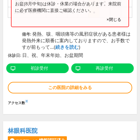
9:00～12:10
●
●
●
●
●
●
お盆(8月中旬)は休診・休業の場合があります。来院前
に必ず医療機関に直接ご確認ください。
16:30～19:00
●
●
●
●
×閉じる
発熱、咳、咽頭痛等の風邪症状がある患者様は
備考:
発熱外来に順番に案内しておりますので、お手数で
すが前もって...(
続きを読む
)
日、祝、年末年始、お盆期間
休診日:
初診受付
再診受付
この医院の詳細をみる
※
アクセス数
林眼科医院