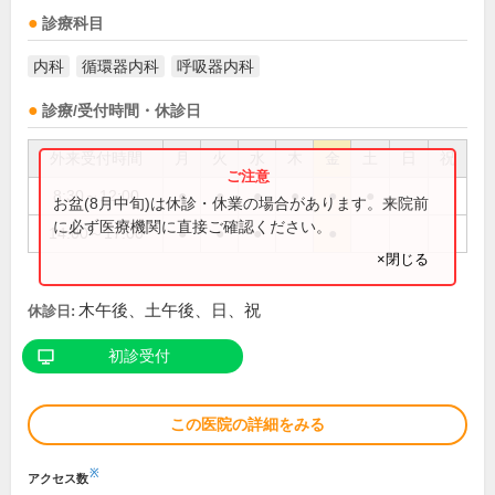
診療科目
内科
循環器内科
呼吸器内科
診療/受付時間・休診日
外来受付時間
月
火
水
木
金
土
日
祝
8:30～12:00
●
●
●
●
●
●
お盆(8月中旬)は休診・休業の場合があります。来院前
に必ず医療機関に直接ご確認ください。
14:00～17:00
●
●
●
●
×閉じる
木午後、土午後、日、祝
休診日:
初診受付
この医院の詳細をみる
※
アクセス数