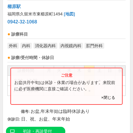
櫛原駅
福岡県久留米市東櫛原町1494
[地図]
0942-32-1068
診療科目
外科
内科
消化器内科
内視鏡内科
肛門外科
診療/受付時間・休診日
診療時間
月
火
水
木
金
土
日
祝
9:00～12:30
●
●
●
●
●
●
お盆(8月中旬)は休診・休業の場合があります。来院前
に必ず医療機関に直接ご確認ください。
14:00～18:00
●
●
●
●
×閉じる
お盆,年末年始は臨時休診あり
備考:
日、祝、お盆、年末年始
休診日:
初診・再診受付