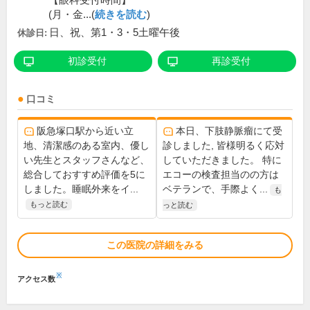
【眼科受付時間】
(月・金...(
続きを読む
)
日、祝、第1・3・5土曜午後
休診日:
初診受付
再診受付
口コミ
阪急塚口駅から近い立
本日、下肢静脈瘤にて受
地、清潔感のある室内、優し
診しました, 皆様明るく応対
い先生とスタッフさんなど、
していただきました。 特に
総合しておすすめ評価を5に
エコーの検査担当のの方は
しました。睡眠外来をイ...
ベテランで、手際よく...
も
もっと読む
っと読む
この医院の詳細をみる
※
アクセス数