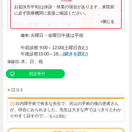
8:30～12:00
●
●
●
●
お盆(8月中旬)は休診・休業の場合があります。来院前
に必ず医療機関に直接ご確認ください。
8:30～13:00
●
×閉じる
15:00～18:30
●
●
火曜日・金曜日午後は手術
備考:
午前診察 9:00～12:00(土曜日含む)
午後診察15:00～18:...(
続きを読む
)
木、日、祝
休診日:
初診受付
口コミ
白内障手術で有名な先生で、沢山の手術の後の患者さん
が、待合におられました。先生は大きな声ではっきりとわか
りやすく話すので...
もっと読む