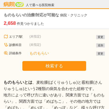
病院なび
人で選べる医院検索
ものもらいの治療/対応が可能な
病院・クリニック
2,658
件見つかりました
(未指定)
エリア/駅
変更
(未指定)
診療科目
追加
ものもらい
詳細条件
変更
検索する
ものもらいとは
、麦粒腫(ばくりゅうしゅ)と霰粒腫(さん
りゅうしゅ)という2種類の病気を合わせた総称です。
地方によって呼び方に違いがあり、関東方面では「ものも
らい」、関西方面では「めばちこ」、その他の地方では
「めばち」、「めいぼ」、「めっぽ」など、様々な呼び方