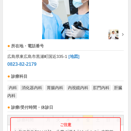
所在地・電話番号
広島県東広島市黒瀬町国近335-1
[地図]
0823-82-2179
診療科目
内科
消化器内科
胃腸内科
内視鏡内科
肛門内科
肝臓
内科
診療/受付時間・休診日
診療時間
月
火
水
木
金
土
日
祝
8:30～12:30
●
●
●
●
●
●