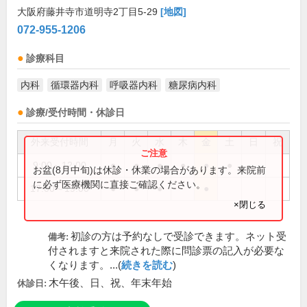
大阪府藤井寺市道明寺2丁目5-29
[地図]
072-955-1206
診療科目
内科
循環器内科
呼吸器内科
糖尿病内科
診療/受付時間・休診日
外来受付時間
月
火
水
木
金
土
日
祝
9:00～12:00
●
●
●
●
●
●
お盆(8月中旬)は休診・休業の場合があります。来院前
に必ず医療機関に直接ご確認ください。
17:00～19:00
●
●
●
●
×閉じる
初診の方は予約なしで受診できます。ネット受
備考:
付されますと来院された際に問診票の記入が必要な
くなります。...(
続きを読む
)
木午後、日、祝、年末年始
休診日: