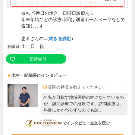
15:00～18:30
●
●
●
●
●
当番日の場合、日曜日診療あり
備考:
年末年始などの診療時間は別途ホームページなどで
告知します
患者さんの...(
続きを読む
)
土、日、祝
休診日:
初診受付
木村一紀
院長
にインタビュー
貴院の特長を教えてください。
私が目指す地域医療の軸になっているの
が、訪問診療での経験です。訪問診療は、
科目にかかわらずなんでも診…
DOCTORVIEW
でインタビュー全文を読む