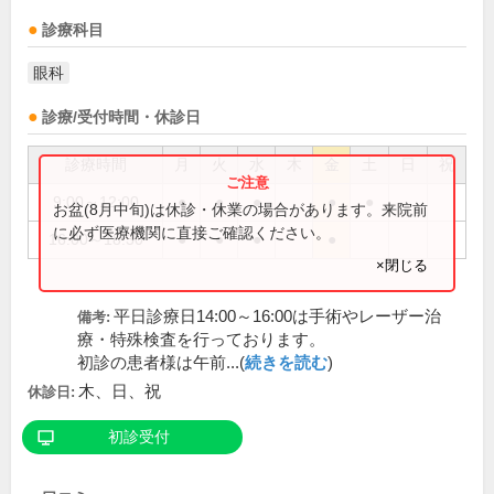
診療科目
眼科
診療/受付時間・休診日
診療時間
月
火
水
木
金
土
日
祝
9:00～12:00
●
●
●
●
●
お盆(8月中旬)は休診・休業の場合があります。来院前
に必ず医療機関に直接ご確認ください。
16:00～18:30
●
●
●
●
×閉じる
平日診療日14:00～16:00は手術やレーザー治
備考:
療・特殊検査を行っております。
初診の患者様は午前...(
続きを読む
)
木、日、祝
休診日:
初診受付