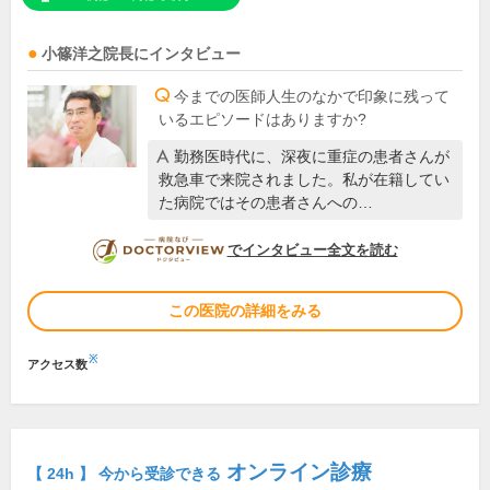
小篠洋之
院長
にインタビュー
今までの医師人生のなかで印象に残って
いるエピソードはありますか?
勤務医時代に、深夜に重症の患者さんが
救急車で来院されました。私が在籍してい
た病院ではその患者さんへの…
DOCTORVIEW
でインタビュー全文を読む
この医院の詳細をみる
※
アクセス数
オンライン診療
【 24h 】 今から受診できる