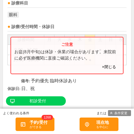
診療科目
眼科
診療/受付時間・休診日
診療時間
月
火
水
木
金
土
日
祝
9:00～12:00
●
●
●
●
●
●
お盆(8月中旬)は休診・休業の場合があります。来院前
に必ず医療機関に直接ご確認ください。
15:30～18:00
●
●
●
●
×閉じる
予約優先 臨時休診あり
備考:
日、祝
休診日:
初診受付
条件変更
口コミ
1268
予約/受付
現在地
岡山に引っ越してきて、コンタクトを作るために来まし