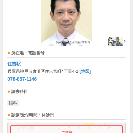
所在地・電話番号
住吉駅
兵庫県神戸市東灘区住吉宮町4丁目4-1
[地図]
078-857-1146
診療科目
眼科
診療/受付時間・休診日
診療時間
月
火
水
木
金
土
日
祝