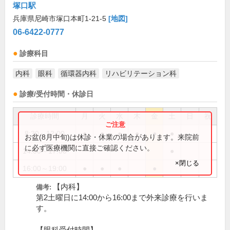
塚口駅
兵庫県尼崎市塚口本町1-21-5
[地図]
06-6422-0777
診療科目
内科
眼科
循環器内科
リハビリテーション科
診療/受付時間・休診日
診療時間
月
火
水
木
金
土
日
祝
8:30～12:00
●
●
●
●
●
●
お盆(8月中旬)は休診・休業の場合があります。来院前
に必ず医療機関に直接ご確認ください。
14:00～17:00
●
×閉じる
16:00～19:00
●
●
●
●
【内科】
備考:
第2土曜日に14:00から16:00まで外来診療を行いま
す。