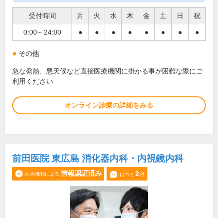
受付時間
月
火
水
木
金
土
日
祝
0:00～24:00
●
●
●
●
●
●
●
●
その他
急な発熱、悪天候など直接医療機関に掛かる事が困難な際にご
利用ください
オンライン診療の詳細をみる
前田医院 東広島 消化器内科・内視鏡内科
情報認証済み
2
医療機関による
口コミ
件