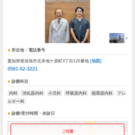
所在地・電話番号
愛知県尾張旭市北本地ケ原町3丁目125番地
[地図]
0561-52-3221
診療科目
内科
消化器内科
小児科
呼吸器内科
循環器内科
アレ
ルギー科
診療/受付時間・休診日
外来受付時間
月
火
水
木
金
土
日
祝