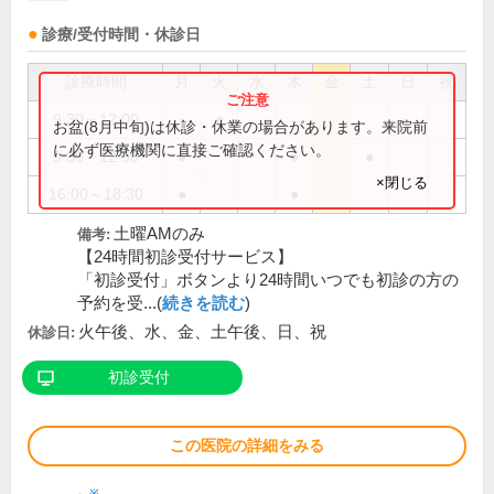
診療/受付時間・休診日
診療時間
月
火
水
木
金
土
日
祝
9:30～12:00
●
お盆(8月中旬)は休診・休業の場合があります。来院前
に必ず医療機関に直接ご確認ください。
9:30～12:30
●
●
●
×閉じる
16:00～18:30
●
●
土曜AMのみ
備考:
【24時間初診受付サービス】
「初診受付」ボタンより24時間いつでも初診の方の
予約を受...(
続きを読む
)
火午後、水、金、土午後、日、祝
休診日:
初診受付
この医院の詳細をみる