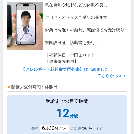
急な発熱や風邪などの体調不良に
ご自宅・オフィスで受診出来ます
お薬はお近くの薬局、宅配便でお受け取り
登園許可証・診断書も発行可
【夜間休日・全国エリア】
【健康保険適用】
【アレルギー・花粉症専門外来】はじめました！
こちらから＞＞
診療／受付時間・休診日
受診までの目安時間
12
分後
6
30
時
分ごろ
最短
にお呼びいたします