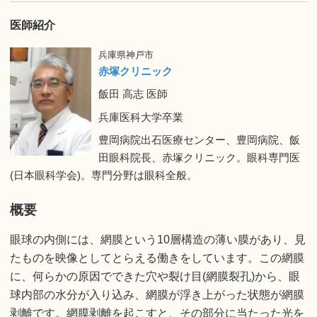
医師紹介
兵庫県神戸市
赤塚クリニック
飯田 高志 医師
兵庫医科大学卒業
豊岡病院出石医療センター、豊岡病院、飯
田眼科院長、赤塚クリニック。眼科専門医
(日本眼科学会)。専門分野は眼科全般。
概要
眼球の内側には、網膜という10層構造の薄い膜があり、見
たものを映像としてとらえる働きをしています。この網膜
に、何らかの原因でできた穴や裂け目(網膜裂孔)から、眼
球内部の水分が入り込み、網膜が浮き上がった状態が網膜
剥離です。網膜剥離を起こすと、その部分に当たった光を