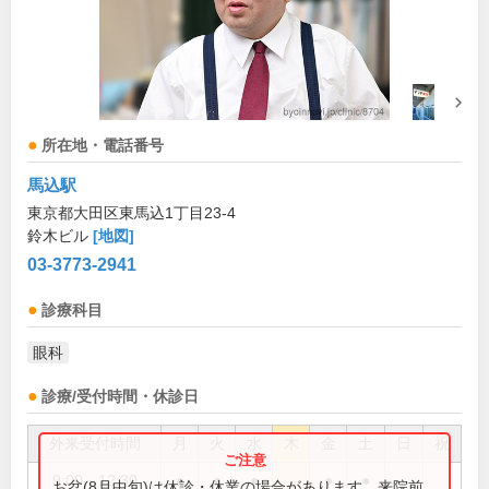
所在地・電話番号
馬込駅
東京都大田区東馬込1丁目23-4
鈴木ビル
[地図]
03-3773-2941
診療科目
眼科
診療/受付時間・休診日
外来受付時間
月
火
水
木
金
土
日
祝
9:00～12:30
●
●
●
●
●
お盆(8月中旬)は休診・休業の場合があります。来院前