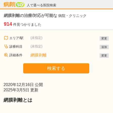
病院なび
人で選べる医院検索
網膜剥離の治療/対応が可能な
病院・クリニック
914
件見つかりました
(未指定)
エリア/駅
変更
(未指定)
診療科目
追加
網膜剥離
詳細条件
変更
検索する
2020年12月16日 公開
2025年3月5日 更新
網膜剥離とは