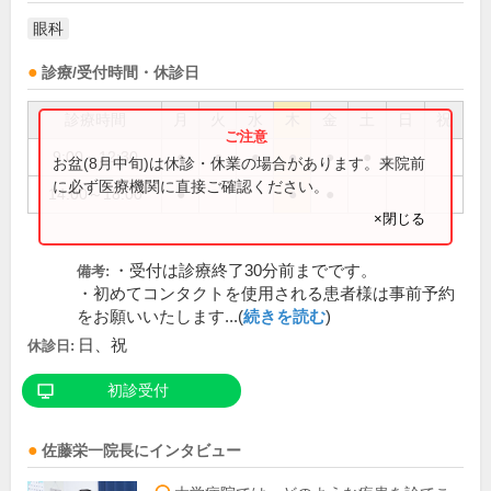
眼科
診療/受付時間・休診日
診療時間
月
火
水
木
金
土
日
祝
9:00～12:30
●
●
●
●
●
●
お盆(8月中旬)は休診・休業の場合があります。来院前
に必ず医療機関に直接ご確認ください。
14:00～18:00
●
●
●
×閉じる
・受付は診療終了30分前までです。
備考:
・初めてコンタクトを使用される患者様は事前予約
をお願いいたします...(
続きを読む
)
日、祝
休診日:
初診受付
佐藤栄一
院長
にインタビュー