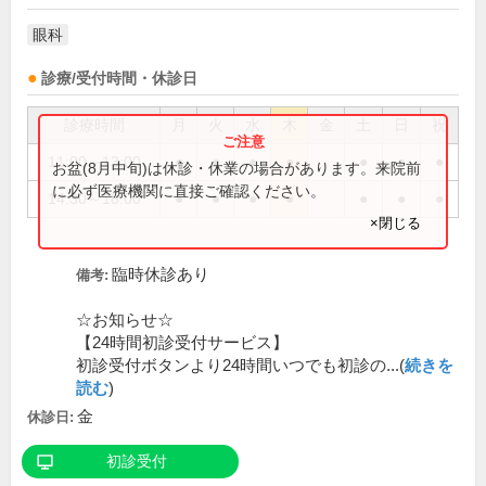
眼科
診療/受付時間・休診日
診療時間
月
火
水
木
金
土
日
祝
11:00～13:00
●
●
●
●
●
●
●
お盆(8月中旬)は休診・休業の場合があります。来院前
に必ず医療機関に直接ご確認ください。
14:30～18:00
●
●
●
●
●
●
●
×閉じる
臨時休診あり
備考:
☆お知らせ☆
【24時間初診受付サービス】
初診受付ボタンより24時間いつでも初診の...(
続きを
読む
)
金
休診日:
初診受付