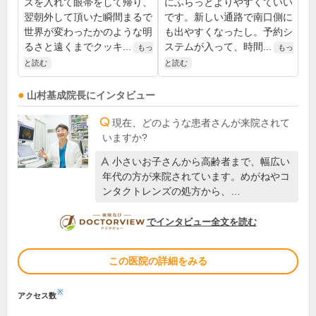
ズを入れて眼帯をして帰り、
にふらっとよりやすくていい
翌朝外して頂いた瞬間まるで
です。新しい通路で南口側に
世界が変わったかのような明
も出やすくなったし。予約シ
るさと遠くまでクッキ...
ステムが入って、時間...
もっ
もっ
と読む
と読む
山村基成
院長
にインタビュー
現在、どのような患者さんが来院されて
いますか?
小さいお子さんから高齢者まで、幅広い
年代の方が来院されています。めがねやコ
ンタクトレンズの処方から、…
DOCTORVIEW
でインタビュー全文を読む
この医院の詳細をみる
※
アクセス数