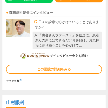
森川髙司
院長
にインタビュー
日々の診療で心がけていることはありま
すか?
「患者さんファースト」を信念に、患者
さんの声にはできるだけ耳を傾け、お気持
ちに寄り添うことを心がけて…
DOCTORVIEW
でインタビュー全文を読む
この医院の詳細をみる
※
アクセス数
山村眼科