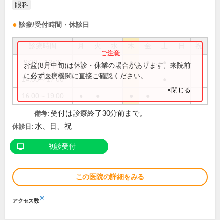
眼科
診療/受付時間・休診日
診療時間
月
火
水
木
金
土
日
祝
9:00～12:00
●
●
●
●
●
お盆(8月中旬)は休診・休業の場合があります。来院前
に必ず医療機関に直接ご確認ください。
14:00～17:00
●
×閉じる
16:00～19:00
●
●
●
●
受付は診療終了30分前まで。
備考:
水、日、祝
休診日:
初診受付
この医院の詳細をみる
※
アクセス数