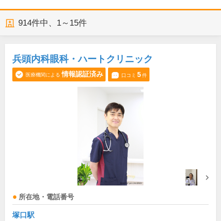
914
件中、
1～15件
兵頭内科眼科・ハートクリニック
情報認証済み
5
医療機関による
口コミ
件
所在地・電話番号
塚口駅