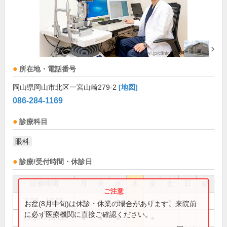
所在地・電話番号
岡山県岡山市北区一宮山崎279-2
[地図]
086-284-1169
診療科目
眼科
診療/受付時間・休診日
診療時間
月
火
水
木
金
土
日
祝
9:00～12:00
●
●
●
●
●
●
お盆(8月中旬)は休診・休業の場合があります。来院前
に必ず医療機関に直接ご確認ください。
15:30～18:00
●
●
●
●