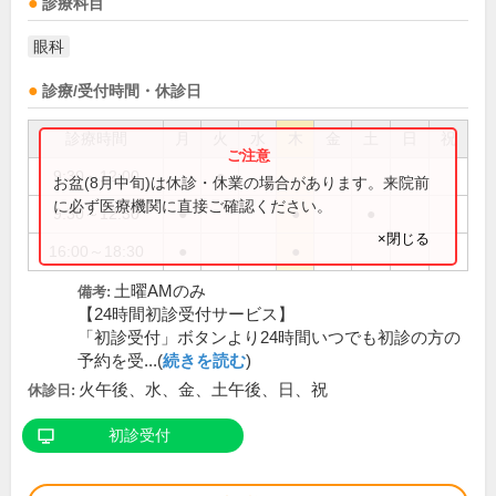
診療科目
眼科
診療/受付時間・休診日
診療時間
月
火
水
木
金
土
日
祝
9:30～12:00
●
お盆(8月中旬)は休診・休業の場合があります。来院前
に必ず医療機関に直接ご確認ください。
9:30～12:30
●
●
●
×閉じる
16:00～18:30
●
●
土曜AMのみ
備考:
【24時間初診受付サービス】
「初診受付」ボタンより24時間いつでも初診の方の
予約を受...(
続きを読む
)
火午後、水、金、土午後、日、祝
休診日:
初診受付