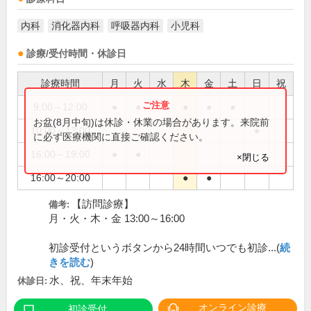
内科
消化器内科
呼吸器内科
小児科
診療/受付時間・休診日
診療時間
月
火
水
木
金
土
日
祝
9:00～12:00
●
●
●
●
●
お盆(8月中旬)は休診・休業の場合があります。来院前
10:00～13:00
●
に必ず医療機関に直接ご確認ください。
16:00～19:00
●
●
×閉じる
16:00～20:00
●
●
【訪問診療】
備考:
月・火・木・金 13:00～16:00
初診受付というボタンから24時間いつでも初診...(
続
きを読む
)
水、祝、年末年始
休診日:
オンライン診療
初診受付