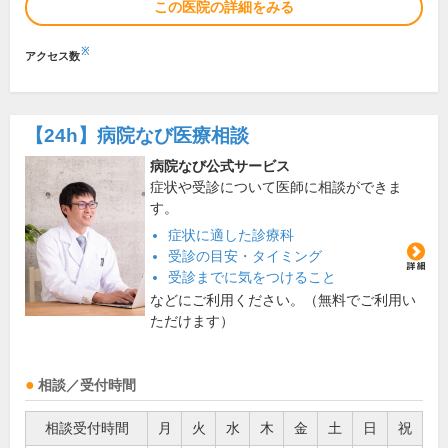
この医院の詳細をみる
※
アクセス数
【24h】
病院なび医療相談
病院なび公式サービス
症状や受診について医師に相談ができま
す。
症状に適した診療科
受診の目安・タイミング
受診までに気をつけること
などにご利用ください。（無料でご利用い
ただけます）
相談／受付時間
相談受付時間
月
火
水
木
金
土
日
祝