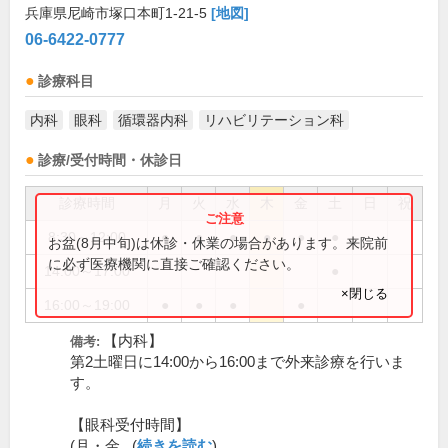
兵庫県尼崎市塚口本町1-21-5
[地図]
06-6422-0777
診療科目
内科
眼科
循環器内科
リハビリテーション科
診療/受付時間・休診日
診療時間
月
火
水
木
金
土
日
祝
8:30～12:00
●
●
●
●
●
●
お盆(8月中旬)は休診・休業の場合があります。来院前
に必ず医療機関に直接ご確認ください。
14:00～17:00
●
×閉じる
16:00～19:00
●
●
●
●
【内科】
備考:
第2土曜日に14:00から16:00まで外来診療を行いま
す。
【眼科受付時間】
(月・金...(
続きを読む
)