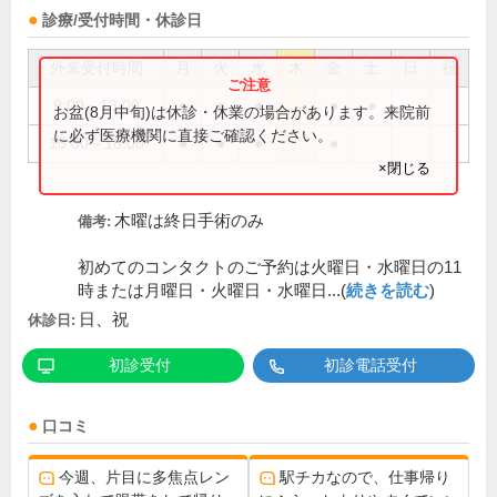
診療/受付時間・休診日
外来受付時間
月
火
水
木
金
土
日
祝
9:00～13:00
●
●
●
●
●
お盆(8月中旬)は休診・休業の場合があります。来院前
に必ず医療機関に直接ご確認ください。
15:00～18:00
●
●
●
●
×閉じる
木曜は終日手術のみ
備考:
初めてのコンタクトのご予約は火曜日・水曜日の11
時または月曜日・火曜日・水曜日...(
続きを読む
)
日、祝
休診日:
初診受付
初診電話受付
口コミ
今週、片目に多焦点レン
駅チカなので、仕事帰り