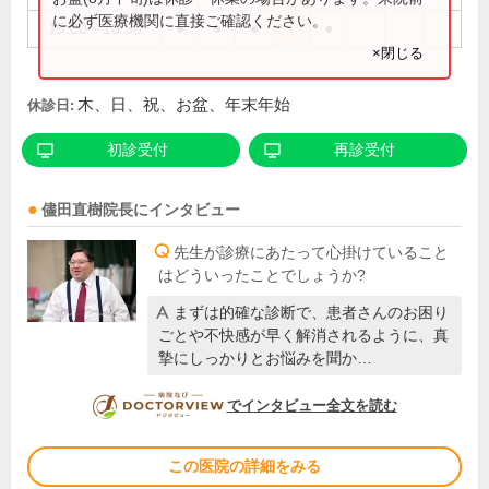
に必ず医療機関に直接ご確認ください。
15:00～18:30
●
●
●
●
×閉じる
木、日、祝、お盆、年末年始
休診日:
初診受付
再診受付
儘田直樹
院長
にインタビュー
先生が診療にあたって心掛けていること
はどういったことでしょうか?
まずは的確な診断で、患者さんのお困り
ごとや不快感が早く解消されるように、真
摯にしっかりとお悩みを聞か…
DOCTORVIEW
でインタビュー全文を読む
この医院の詳細をみる