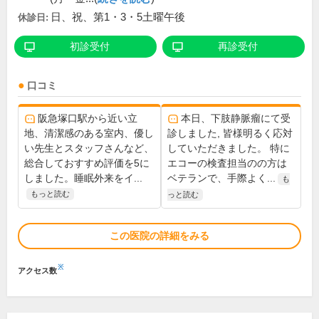
日、祝、第1・3・5土曜午後
休診日:
初診受付
再診受付
口コミ
阪急塚口駅から近い立
本日、下肢静脈瘤にて受
地、清潔感のある室内、優し
診しました, 皆様明るく応対
い先生とスタッフさんなど、
していただきました。 特に
総合しておすすめ評価を5に
エコーの検査担当のの方は
しました。睡眠外来をイ...
ベテランで、手際よく...
も
もっと読む
っと読む
この医院の詳細をみる
※
アクセス数