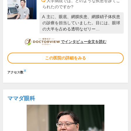
大学病院では、どのような疾患を診てこ
られたのですか?
主に、眼底、網膜疾患、網膜硝子体疾患
の診療を担当していました。目には、眼球
の大半を占める透明なゼリー…
DOCTORVIEW
でインタビュー全文を読む
この医院の詳細をみる
※
アクセス数
ママダ眼科