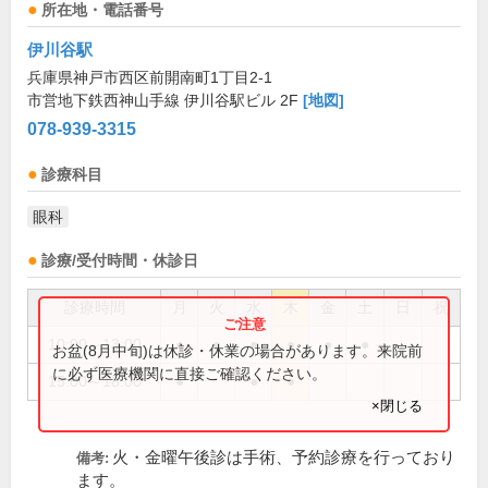
所在地・電話番号
伊川谷駅
兵庫県神戸市西区前開南町1丁目2-1
市営地下鉄西神山手線 伊川谷駅ビル 2F
[地図]
078-939-3315
診療科目
眼科
診療/受付時間・休診日
診療時間
月
火
水
木
金
土
日
祝
10:00～13:00
●
●
●
●
●
●
お盆(8月中旬)は休診・休業の場合があります。来院前
に必ず医療機関に直接ご確認ください。
15:00～18:00
●
●
●
×閉じる
火・金曜午後診は手術、予約診療を行っており
備考:
ます。