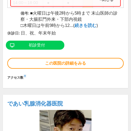
14:00～18:00
●
●
■火曜日は午後2時から5時まで 末山医師の診
備考:
察・大腸肛門外来・下部内視鏡
□木曜日は午前9時から12...(
続きを読む
)
日、祝、年末年始
休診日:
初診受付
この医院の詳細をみる
※
アクセス数
であい乳腺消化器医院