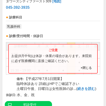
タワーズシティファースト309
[地図]
045-392-3935
診療科目
乳腺外科
診療/受付時間・休診日
診療時間
月
火
水
木
金
土
日
祝
9:00～12:00
●
お盆(8月中旬)は休診・休業の場合があります。来院前
に必ず医療機関に直接ご確認ください。
10:00～13:30
●
●
●
●
×閉じる
15:30～19:00
●
●
●
●
【平成27年7月1日開業】
備考:
臨時休診あり 詳細はHPでご確認下さい
土曜日午後、日曜日は女性医師の診...(
続きを読む
)
水、金、祝
休診日:
初診受付