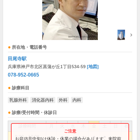
所在地・電話番号
田尾寺駅
兵庫県神戸市北区菖蒲が丘1丁目534-59
[地図]
078-952-0665
診療科目
乳腺外科
消化器内科
外科
内科
診療/受付時間・休診日
診療時間
月
火
水
木
金
土
日
祝
9:00～12:00
●
●
●
●
●
お盆(8月中旬)は休診・休業の場合があります。来院前