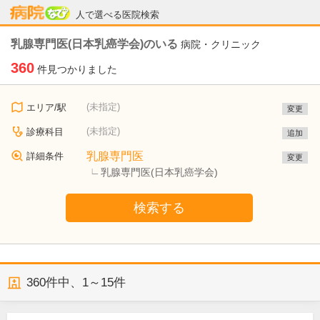
病院なび
人で選べる医院検索
乳腺専門医(日本乳癌学会)のいる
病院・クリニック
360
件見つかりました
(未指定)
エリア/駅
変更
(未指定)
診療科目
追加
乳腺専門医
詳細条件
変更
乳腺専門医(日本乳癌学会)
検索する
360
件中、
1～15件