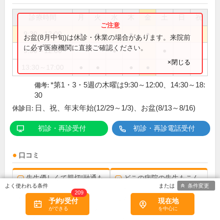
診療時間
月
火
水
木
金
土
日
祝
9:30～12:00
●
●
●
●
お盆(8月中旬)は休診・休業の場合があります。来院前
に必ず医療機関に直接ご確認ください。
9:30～12:30
●
●
×閉じる
13:30～17:00
●
●
●
●
*第1・3・5週の木曜は9:30～12:00、14:30～18:
備考:
30
日、祝、年末年始(12/29～1/3)、お盆(8/13～8/16)
休診日:
初診・再診受付
初診・再診電話受付
口コミ
先生優しくて親切!融通も
どこの病院の先生もこん
条件変更
きくし、フットワーク軽い!
な先生だったらいいのにって
209
乳腺とは関係ない相談しても
思えるくらい親切な先生でし
予約/受付
現在地
丁寧に教えてくれる。スタッ
た。 待ち時間は3分くらいだ
フの皆さんも優しい...
ったので、ネット予...
もっと
もっと