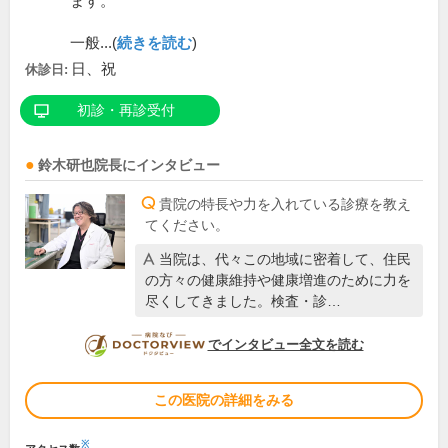
ます。
一般...(
続きを読む
)
日、祝
休診日:
初診・再診受付
鈴木研也
院長
にインタビュー
貴院の特長や力を入れている診療を教え
てください。
当院は、代々この地域に密着して、住民
の方々の健康維持や健康増進のために力を
尽くしてきました。検査・診…
DOCTORVIEW
でインタビュー全文を読む
この医院の詳細をみる
※