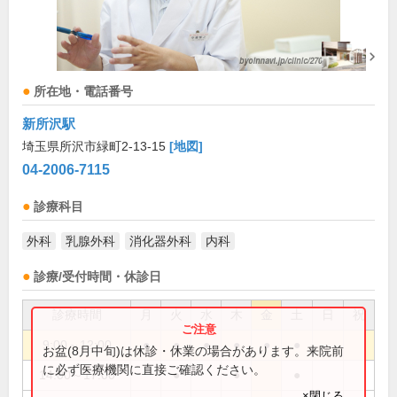
所在地・電話番号
新所沢駅
埼玉県所沢市緑町2-13-15
[地図]
04-2006-7115
診療科目
外科
乳腺外科
消化器外科
内科
診療/受付時間・休診日
診療時間
月
火
水
木
金
土
日
祝
9:00～12:00
●
●
●
●
●
●
お盆(8月中旬)は休診・休業の場合があります。来院前
に必ず医療機関に直接ご確認ください。
14:00～17:00
●
●
●
×閉じる