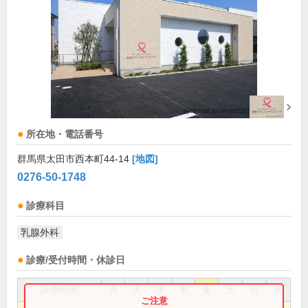
所在地・電話番号
群馬県太田市西本町44-14
[地図]
0276-50-1748
診療科目
乳腺外科
診療/受付時間・休診日
診療時間
月
火
水
木
金
土
日
祝