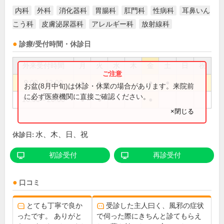
内科
外科
消化器科
胃腸科
肛門科
性病科
耳鼻いん
こう科
皮膚泌尿器科
アレルギー科
放射線科
診療/受付時間・休診日
外来受付時間
月
火
水
木
金
土
日
祝
9:00～12:00
●
●
●
●
お盆(8月中旬)は休診・休業の場合があります。来院前
に必ず医療機関に直接ご確認ください。
16:00～20:00
●
●
●
×閉じる
水、木、日、祝
休診日:
初診受付
再診受付
口コミ
とても丁寧で良か
受診した主人曰く、風邪の症状
ったです。 ありがと
で伺った際にきちんと診てもらえ