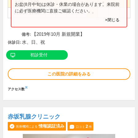
9:00～12:00
●
●
●
●
●
お盆(8月中旬)は休診・休業の場合があります。来院前
に必ず医療機関に直接ご確認ください。
14:00～17:00
●
●
●
●
×閉じる
【2019年10月 新規開業】
備考:
水、日、祝
休診日:
初診受付
この医院の詳細をみる
※
アクセス数
赤坂乳腺クリニック
情報認証済み
2
医療機関による
口コミ
件