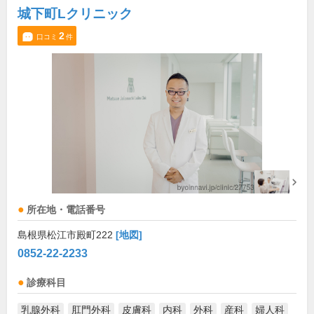
城下町Lクリニック
2
口コミ
件
所在地・電話番号
島根県松江市殿町222
[地図]
0852-22-2233
診療科目
乳腺外科
肛門外科
皮膚科
内科
外科
産科
婦人科