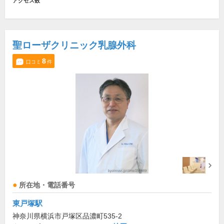
アクセス数
聖ローザクリニック乳腺外科
8
口コミ
件
所在地・電話番号
東戸塚駅
神奈川県横浜市戸塚区品濃町535-2