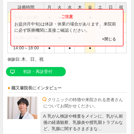
診療時間
月
火
水
木
金
土
日
祝
9:00～12:00
●
●
●
●
お盆(8月中旬)は休診・休業の場合があります。来院前
9:00～14:00
●
に必ず医療機関に直接ご確認ください。
14:00～17:00
●
×閉じる
14:00～18:00
●
●
●
木、日、祝
休診日:
初診・再診受付
國又肇
院長
にインタビュー
クリニックの特徴や来院される患者さん
についてお聞かせください。
乳がん検診や検査をメインに、乳がん術
後の経過観察、乳腺炎や授乳期トラブルな
ど、乳腺に関するさまざまな…