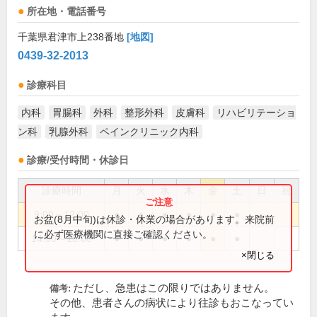
所在地・電話番号
千葉県君津市上238番地
[地図]
0439-32-2013
診療科目
内科
胃腸科
外科
整形外科
皮膚科
リハビリテーショ
ン科
乳腺外科
ペインクリニック内科
診療/受付時間・休診日
診療時間
月
火
水
木
金
土
日
祝
9:00～12:00
●
●
●
●
●
●
お盆(8月中旬)は休診・休業の場合があります。来院前
に必ず医療機関に直接ご確認ください。
14:00～18:00
●
●
●
●
●
●
×閉じる
ただし、急患はこの限りではありません。
備考:
その他、患者さんの病状により往診もおこなってい