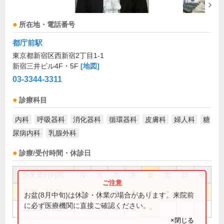
所在地・電話番号
都庁前駅
東京都新宿区西新宿2丁目1-1
新宿三井ビル4F・5F
[地図]
03-3344-3311
診療科目
内科
呼吸器科
消化器科
循環器科
皮膚科
婦人科
糖
尿病内科
乳腺外科
診療/受付時間・休診日
外来受付時間
月
火
水
木
金
土
日
祝
8:30～12:30
●
●
●
●
●
●
お盆(8月中旬)は休診・休業の場合があります。来院前
に必ず医療機関に直接ご確認ください。
13:30～16:30
●
●
●
●
●
×閉じる