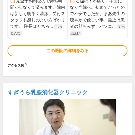
完全予約制なので待ち時
右脇の下が痛く、不安に
間が少なくて済みます。院内
なり当院へ。初めてだったの
は新しく明るく清潔、受付ス
で不安でしたが、まあ先生の
タッフも感じのよい方ばかり
穏やかで優しい事。最近は患
です。 院長はもちろ...
者の顔もみず、パソコ...
もっ
もっ
と読む
と読む
この医院の詳細をみる
※
アクセス数
すぎうら乳腺消化器クリニック