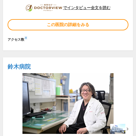
DOCTORVIEW
でインタビュー全文を読む
この医院の詳細をみる
※
アクセス数
鈴木病院