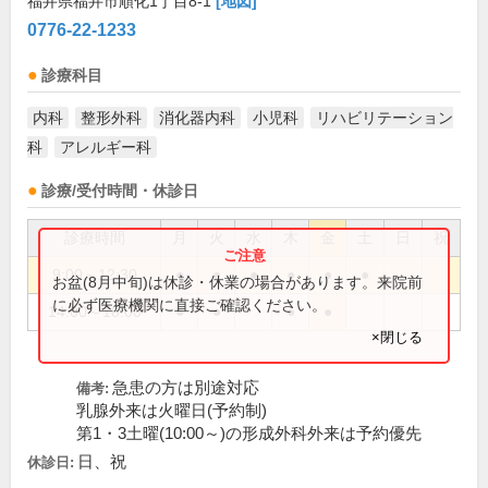
福井県福井市順化1丁目8-1
[地図]
0776-22-1233
診療科目
内科
整形外科
消化器内科
小児科
リハビリテーション
科
アレルギー科
診療/受付時間・休診日
診療時間
月
火
水
木
金
土
日
祝
9:00～12:30
●
●
●
●
●
●
お盆(8月中旬)は休診・休業の場合があります。来院前
に必ず医療機関に直接ご確認ください。
14:00～18:00
●
●
●
●
×閉じる
急患の方は別途対応
備考:
乳腺外来は火曜日(予約制)
第1・3土曜(10:00～)の形成外科外来は予約優先
日、祝
休診日: