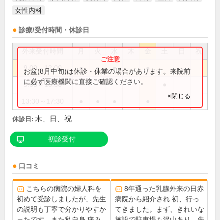
女性内科
診療/受付時間・休診日
外来受付時間
月
火
水
木
金
土
日
祝
9:00～12:00
●
●
●
●
お盆(8月中旬)は休診・休業の場合があります。来院前
に必ず医療機関に直接ご確認ください。
9:00～16:30
●
×閉じる
13:30～17:30
●
●
●
●
木、日、祝
休診日:
初診受付
口コミ
こちらの病院の婦人科を
8年通った乳腺外来の日赤
初めて受診しましたが、先生
病院から紹介され 初、行っ
の説明も丁寧で分かりやすか
てきました。まず、きれいな
ったです。また私自身 痛み
施設で駐車場も沢山あり。先