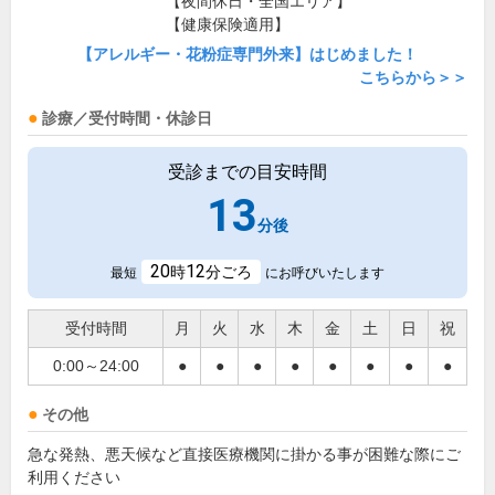
【夜間休日・全国エリア】
【健康保険適用】
【アレルギー・花粉症専門外来】はじめました！
こちらから＞＞
診療／受付時間・休診日
受診までの目安時間
13
分後
20
12
時
分ごろ
最短
にお呼びいたします
受付時間
月
火
水
木
金
土
日
祝
0:00～24:00
●
●
●
●
●
●
●
●
その他
急な発熱、悪天候など直接医療機関に掛かる事が困難な際にご
利用ください