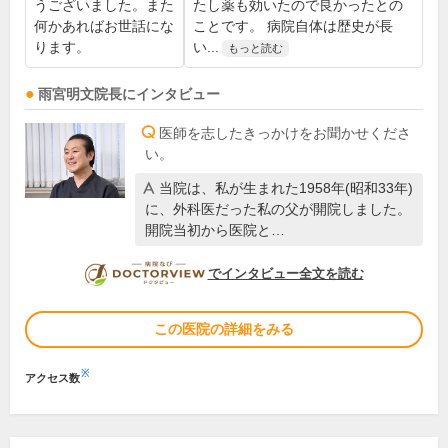
うございました。また
たし薬も効いたので良かったとの
何かあればお世話にな
ことです。 病院自体は歴史が長
ります。
い...
もっと読む
雨宮明文
院長
にインタビュー
医師を志したきっかけをお聞かせくださ
い。
当院は、私が生まれた1958年(昭和33年)
に、外科医だった私の父が開院しました。
開院当初から医院と…
DOCTORVIEW
でインタビュー全文を読む
この医院の詳細をみる
※
アクセス数