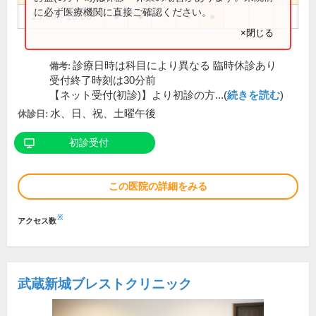
に必ず医療機関に直接ご確認ください。
15:00～18:00
●
●
●
●
×閉じる
診療日時は科目により異なる 臨時休診あり
備考:
受付終了時刻は30分前
【ネット受付(初診)】より初診の方...(
続きを読む
)
水、日、祝、土曜午後
休診日:
初診受付
この医院の詳細をみる
※
アクセス数
武蔵新城ブレストクリニック