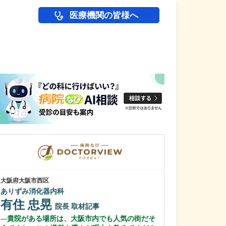
医療機関の皆様へ
医師(ドクター)の
大阪府大阪市西区
神奈川県相模原市中
ありずみ消化器内科
さがみひまわり
有住 忠晃
秋山 暢
院長
取材記事
院
貴院がある場所は、大阪市内でも人気の街だそ
今後の展望と読