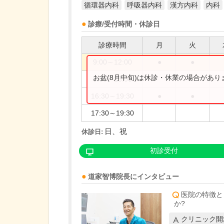
循環器内科
呼吸器内科
漢方内科
内科
診療/受付時間・休診日
診療時間
月
火
9:00～12:00
●
●
お盆(8月中旬)は休診・休業の場合があ
9:00～13:00
16:30～19:30
●
●
17:30～19:30
日、祝
休診日:
初診受付
道家智博
院長
にインタビュー
医院の特徴と
か?
クリニック開