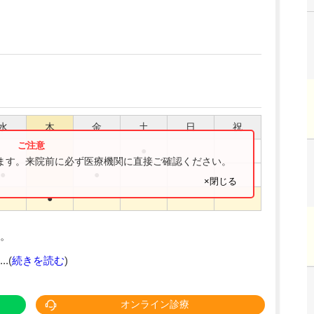
水
木
金
土
日
祝
●
ります。来院前に必ず医療機関に直接ご確認ください。
●
●
×閉じる
●
。
.(
続きを読む
)
オンライン診療