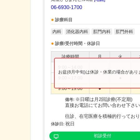
06-6930-1700
診療科目
内科
消化器内科
肛門内科
肛門外科
診療/受付時間・休診日
診療時間
月
火
9:00～14:00
お盆(8月中旬)は休診・休業の場合があ
9:00～17:00
●
9:00～19:00
●
※日曜は月2回診療(不定期)
備考:
直接お電話にてお問い合わせ下さい
往診、在宅医療を積極的行っており..
祝日
休診日:
初診受付