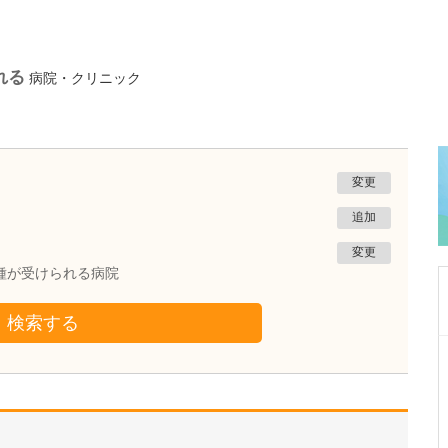
れる
病院・クリニック
変更
追加
変更
接種が受けられる病院
検索する
富山県富山市
富山駅前おおむら内科・内視鏡クリニック
大村 仁志
院長
取材記事
内視鏡専門医4名の診療体制は心強いですね。