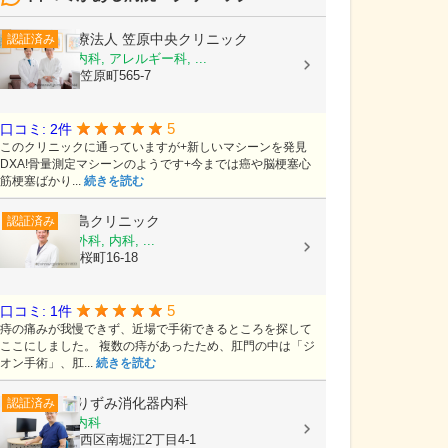
医療法人
笠原中央クリニック
認証済み
内科, 糖尿病内科, アレルギー科, ...
茨城県水戸市笠原町565-7
5
口コミ: 2件
このクリニックに通っていますが+新しいマシーンを発見
DXA!骨量測定マシーンのようです+今までは癌や脳梗塞心
筋梗塞ばかり...
続きを読む
尾島クリニック
認証済み
消化器内科, 外科, 内科, ...
富山県射水市桜町16-18
5
口コミ: 1件
痔の痛みが我慢できず、近場で手術できるところを探して
ここにしました。 複数の痔があったため、肛門の中は「ジ
オン手術」、肛...
続きを読む
ありずみ消化器内科
認証済み
内科, 消化器内科
大阪府大阪市西区南堀江2丁目4-1