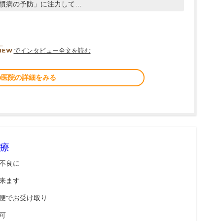
慣病の予防」に注力して…
DOCTORVIEW
でインタビュー全文を読む
の医院の詳細をみる
療
不良に
来ます
便でお受け取り
可