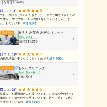
はなさきビル3階
5
口コミ: 1件
先日、受診させていただきました。 血便が出て受診したの
ですが、 すぐ大腸カメラの検査をしてくれました。 ま
た、わたしは車...
続きを読む
医療法人 友英会
友寄クリニック
認証済み
内科, 消化器内科, 外科, ...
沖縄県那覇市泉崎2丁目2-6
5
口コミ: 1件
内視鏡検査が辛くなくておすすめです
続きを読む
しもかわクリニック
認証済み
内科, 脳神経内科, 消化器内科, ...
埼玉県越谷市袋山2048-1
5
口コミ: 3件
院長先生も看護師さんも優しいです。内視鏡検査の先生も
素晴らしく毎年検査を受けています。駅から近く、7時ま
で受付けているの...
続きを読む