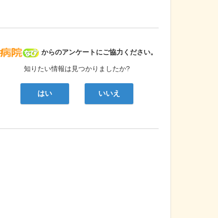
病院なび
からのアンケートにご協力ください。
知りたい情報は見つかりましたか?
はい
いいえ