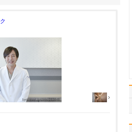
2023年10月から医師複数
名体制に移行し、内視鏡
検査室も2室に増築するこ
ク
とで、より多くの患者さ
んに丁寧で質の高い検査
を提供できるようになり
ました。内視鏡の指導医
資格も有する野澤副院長
をはじめ、非常勤…
>>記事全文を読む