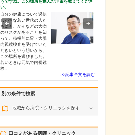
うですね。この場所を選んだ理由を教えてくださ
す。
い。
当院では、正確
自分の健康について過信
のある医療情報
しがちな若い世代の人た
けるために「さ
ちにも、がんなどの大病
わり健康大学」
のリスクがあることを知
ームページとYouT
って、積極的に胃・大腸
ャンネルを開設
内視鏡検査を受けていた
や治療について
だきいという想いから、
スに基づいた解
この場所を選びました。
しています。患
若いときは元気で内視鏡
検…
>>記事全文を読む
別の条件で検索
地域から病院・クリニックを探す
口コミがある病院・クリニック