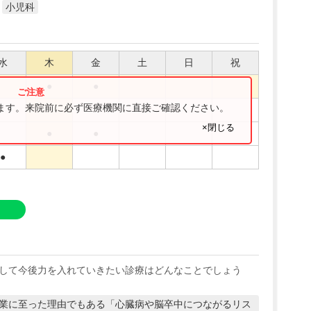
小児科
水
木
金
土
日
祝
●
●
ります。来院前に必ず医療機関に直接ご確認ください。
●
×閉じる
●
●
●
して今後力を入れていきたい診療はどんなことでしょう
業に至った理由でもある「心臓病や脳卒中につながるリス