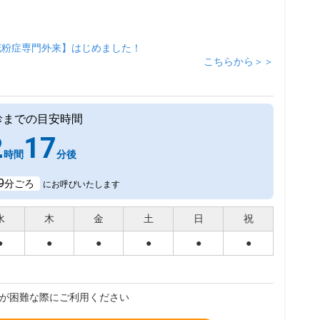
花粉症専門外来】はじめました！
こちらから＞＞
診までの目安時間
2
17
時間
分後
9
分ごろ
にお呼びいたします
水
木
金
土
日
祝
●
●
●
●
●
●
が困難な際にご利用ください