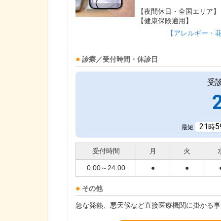
【夜間休日・全国エリア】
【健康保険適用】
【アレルギー・
診療／受付時間・休診日
受
21
5
時
最短
受付時間
月
火
0:00～24:00
●
●
その他
急な発熱、悪天候など直接医療機関に掛かる事