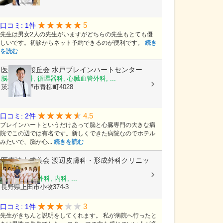
5
口コミ: 1件
先生は男女2人の先生がいますがどちらの先生もとても優
しいです。初診からネット予約できるのが便利です。
続き
を読む
医療法人桜丘会
水戸ブレインハートセンター
脳神経外科, 循環器科, 心臓血管外科, ...
茨城県水戸市青柳町4028
4.5
口コミ: 2件
ブレインハートというだけあって脳と心臓専門の大きな病
院でこの辺では有名です。新しくできた病院なのでホテル
みたいで、脳か心...
続きを読む
医療法人成美会
渡辺皮膚科・形成外科クリニッ
ク
皮膚科, 形成外科, 内科, ...
長野県上田市小牧374-3
3
口コミ: 1件
先生がきちんと説明をしてくれます。 私が病院へ行ったと