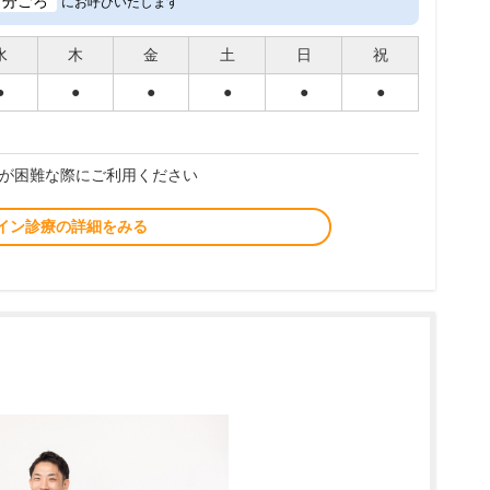
7
分ごろ
にお呼びいたします
水
木
金
土
日
祝
●
●
●
●
●
●
が困難な際にご利用ください
イン診療の詳細をみる