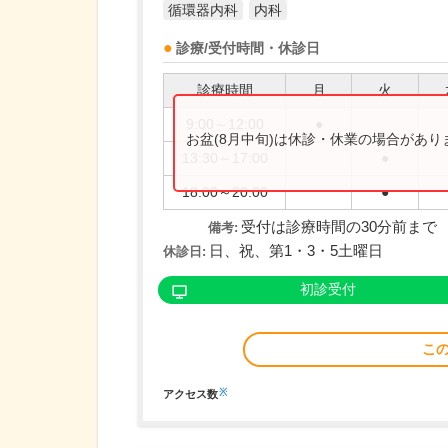
循環器内科
内科
診療/受付時間・休診日
診療時間
月
火
9:00～12:00
●
お盆(8月中旬)は休診・休業の場合があ
13:30～17:00
●
18:00～20:00
●
受付は診療時間の30分前まで
備考:
日、祝、第1・3・5土曜日
休診日:
初診受付
こ
※
アクセス数