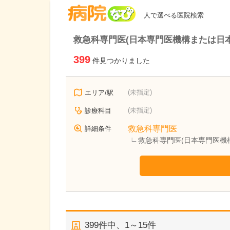
病院なび
人で選べる医院検索
救急科専門医(日本専門医機構または日
399
件見つかりました
(未指定)
エリア/駅
(未指定)
診療科目
救急科専門医
詳細条件
救急科専門医(日本専門医機
399
件中、
1～15件