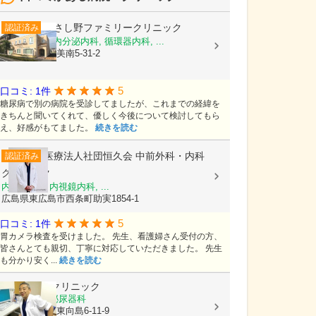
むさし野ファミリークリニック
認証済み
内科, 糖尿病内分泌内科, 循環器内科, ...
埼玉県吉川市美南5-31-2
5
口コミ: 1件
糖尿病で別の病院を受診してましたが、これまでの経緯を
きちんと聞いてくれて、優しく今後について検討してもら
え、好感がもてました。
続きを読む
医療法人社団恒久会
中前外科・内科
認証済み
クリニック
内科, 外科, 内視鏡内科, ...
広島県東広島市西条町助実1854-1
5
口コミ: 1件
胃カメラ検査を受けました。 先生、看護婦さん受付の方、
皆さんとても親切、丁寧に対応していただきました。 先生
も分かり安く...
続きを読む
こくほ内科クリニック
内科, 外科, 泌尿器科
東京都墨田区東向島6-11-9