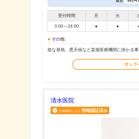
9
4
時
最短
受付時間
月
火
0:00～24:00
●
●
その他
急な発熱、悪天候など直接医療機関に掛かる事
オンラ
清水医院
情報認証済み
医療機関による