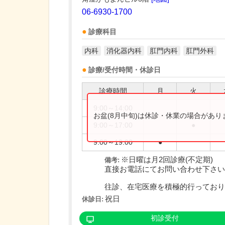
06-6930-1700
診療科目
内科
消化器内科
肛門内科
肛門外科
診療/受付時間・休診日
診療時間
月
火
9:00～14:00
お盆(8月中旬)は休診・休業の場合があ
9:00～17:00
●
9:00～19:00
●
※日曜は月2回診療(不定期)
備考:
直接お電話にてお問い合わせ下さい
往診、在宅医療を積極的行っており..
祝日
休診日:
初診受付