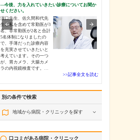
今後、力を入れていきたい診療についてお聞か
現在、どのよう
せください。
ますか?
濵口先生、佐久間和代先
この地域も高齢
生と私を含めて常勤医が3
でいるので、70歳
名、非常勤医が2名と合計
以上とご高齢の
5名体制になりましたの
が多いですね。
で、手薄だった診療内容
ては、やはり高
を充実させていきたいと
尿病といった生
考えています。その一つ
がほとんどです
が、胃カメラ、大腸カメ
難しくなって、
ラの内視鏡検査です。…
を受けている方
>>記事全文を読む
別の条件で検索
地域から病院・クリニックを探す
口コミがある病院・クリニック