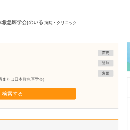
本救急医学会)のいる
病院・クリニック
変更
追加
変更
構または日本救急医学会)
検索する
神奈川県横浜市磯子区
磯子みみはなのどクリニック
中崎 浩一
院長
取材記事
特に、力を入れている診療はありますか?