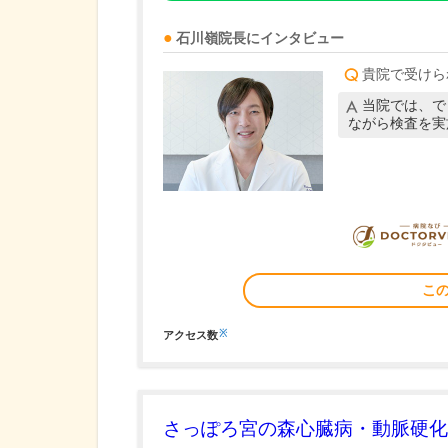
石川嶺
院長
にインタビュー
貴院で受けら
当院では、で
ながら検査を実
こ
※
アクセス数
さっぽろ宮の森心臓病・動脈硬化