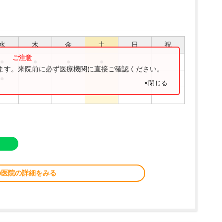
水
木
金
土
日
祝
●
●
●
●
ります。来院前に必ず医療機関に直接ご確認ください。
●
×閉じる
の医院の詳細をみる