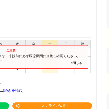
水
木
金
土
日
祝
●
ります。来院前に必ず医療機関に直接ご確認ください。
●
●
×閉じる
●
。
.(
続きを読む
)
オンライン診療