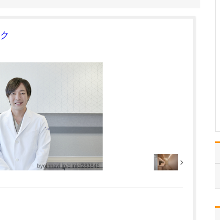
疾患としては、「アレル
ギー性鼻炎」や「副鼻腔
の病気」、「めまい」、
ク
「急性咽頭炎」、「補聴
器の相談」は、患者さん
の数も多く、症状が強い
ほど生活の質が下がって
しまうので、特に力を入
れて診療に取り組んでい
ま…
>>記事全文を読む