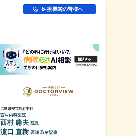
医療機関の皆様へ
医師(ドクター)の
広島県安芸郡府中町
東京都世田谷区
西村内科医院
高島・山田クリ
西村 庸夫
山田 眞
院長
院長
濵口 直樹
山田 健太
医師
取材記事