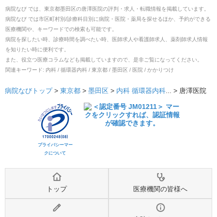
病院なび では、
東京都
墨田区
の
唐澤医院
の
評判・求人・転職
情報を掲載しています。
病院なび では市区町村別/診療科目別に病院・医院・薬局を探せるほか、予約ができる
医療機関や、キーワードでの検索も可能です。
病院を探したい時、診療時間を調べたい時、医師求人や看護師求人、薬剤師求人情報
を知りたい時に便利です。
また、役立つ医療コラムなども掲載していますので、是非ご覧になってください。
関連キーワード:
内科 / 循環器内科 / 東京都 / 墨田区 / 医院 / かかりつけ
病院なびトップ
>
東京都
>
墨田区
>
内科
循環器内科
... >
唐澤医院
プライバシーマー
クについて
トップ
医療機関の皆様へ