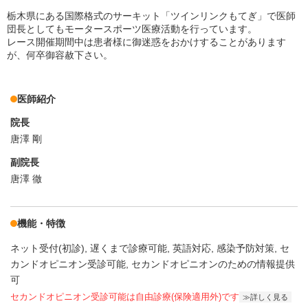
栃木県にある国際格式のサーキット「ツインリンクもてぎ」で医師
団長としてもモータースポーツ医療活動を行っています。
レース開催期間中は患者様に御迷惑をおかけすることがあります
が、何卒御容赦下さい。
医師紹介
院長
唐澤 剛
副院長
唐澤 徹
機能・特徴
ネット受付(初診)
遅くまで診療可能
英語対応
感染予防対策
セ
カンドオピニオン受診可能
セカンドオピニオンのための情報提供
可
セカンドオピニオン受診可能
は自由診療(保険適用外)です
詳しく見る