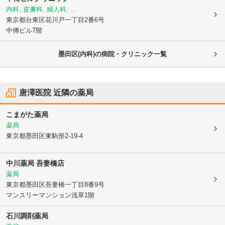
内科, 皮膚科, 婦人科, ...
東京都台東区
花川戸一丁目2番6号
中傳ビル7階
墨田区(内科)の病院・クリニック一覧
唐澤医院
近隣の薬局
こまがた薬局
薬局
東京都墨田区
東駒形2-19-4
中川薬局 吾妻橋店
薬局
東京都墨田区
吾妻橋一丁目8番9号
マンスリーマンション浅草1階
石川調剤薬局