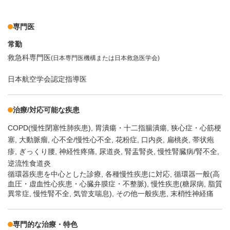
専門医
常勤
救急科専門医
(日本専門医機構または日本救急医学会)
日本航空学会認定指導医
治療/対応可能な疾患
COPD(慢性閉塞性肺疾患)
胃潰瘍・十二指腸潰瘍
狭心症・心筋梗
塞
大動脈瘤
心不全/慢性心不全
花粉症
口内炎
扁桃炎
帯状疱
疹
ぎっくり腰
神経性疼痛
尿道炎
腎盂腎炎
慢性腎臓病/腎不全
逆流性食道炎
循環器疾患を中心とした診療, 各種慢性疾患に対応, 循環器一般(高
血圧・虚血性心疾患・心臓弁膜症・不整脈), 慢性疾患(糖尿病, 脂質
異常症, 慢性腎不全, 気管支喘息), その他一般疾患, 末梢性神経痛
専門的な治療・特色