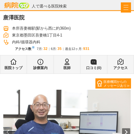
病院なび
人で選べる医院検索
唐澤医院
本所吾妻橋駅
(駅から
西に約360m
)
東京都墨田区吾妻橋1丁目4-1
内科
循環器内科
※
32
35
931
アクセス数
7月
:
6月
:
過去12ヶ月:
医院トップ
診療案内
医師
口コミ(
0
)
アクセス
医療機関からの
メッセージあり