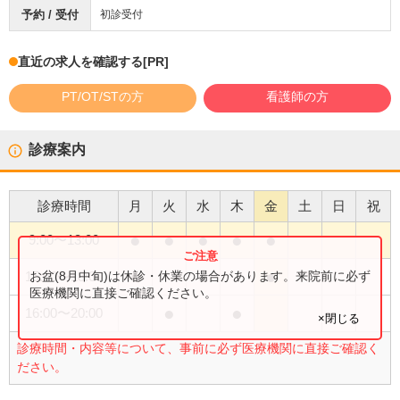
予約 / 受付
初診受付
直近の求人を確認する
[PR]
PT/OT/STの方
看護師の方
診療案内
診療時間
月
火
水
木
金
土
日
祝
●
●
●
●
●
9:00
〜
13:00
●
●
●
お盆(8月中旬)は休診・休業の場合があります。来院前に必ず
15:00
〜
18:00
医療機関に直接ご確認ください。
●
●
16:00
〜
20:00
×閉じる
診療時間・内容等について、事前に必ず医療機関に直接ご確認く
ださい。