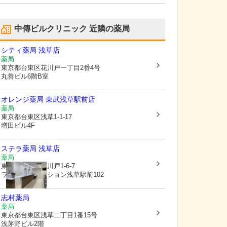
中傳ビルクリニック
近隣の薬局
シティ薬局 浅草店
薬局
東京都台東区
花川戸一丁目2番4号
丸善ビル6階B室
オレンジ薬局 東武浅草駅前店
薬局
東京都台東区
浅草1-1-17
増田ビル4F
ステラ薬局 浅草店
薬局
東京都台東区
花川戸1-6-7
ライオンズマンション浅草駅前102
志村薬局
薬局
東京都台東区
浅草二丁目1番15号
浅茅野ビル2階