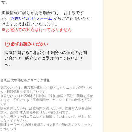
す。
掲載情報に誤りがある場合には、お手数です
が、
お問い合わせフォーム
からご連絡をいただ
けますようお願いいたします。
※お電話での対応は行っておりません
必ずお読みください
病気に関するご相談や各医院への個別のお問
い合わせ・紹介などは受け付けておりませ
ん。
台東区
の
中傳ビルクリニック
情報
病院なび では、
東京都
台東区
の
中傳ビルクリニック
の
評判・求
人・転職
情報を掲載しています。
病院なび では市区町村別/診療科目別に病院・医院・薬局を探せ
るほか、予約ができる医療機関や、キーワードでの検索も可能
です。
病院を探したい時、診療時間を調べたい時、医師求人や看護師
求人、薬剤師求人情報を知りたい時に便利です。
また、役立つ医療コラムなども掲載していますので、是非ご覧
になってください。
関連キーワード:
内科 / 皮膚科 / 婦人科 / 心療内科 / クリニック /
かかりつけ