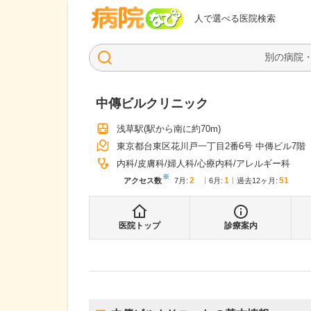
病院なび
人で選べる医院検索
中傳ビルクリニック
浅草駅
(駅から
南に約70m
)
東京都台東区花川戸一丁目2番6号 中傳ビル7階
内科
皮膚科
婦人科
心療内科
アレルギー科
※
2
1
51
アクセス数
7月
:
6月
:
過去12ヶ月:
医院トップ
診療案内