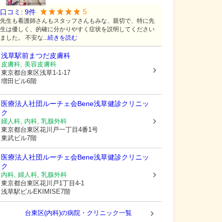
5
口コミ:
9
件
先生も看護師さんもスタッフさんもみな、親切で、特に先
生は優しく、的確に分かりやすく症状を説明してください
ました。 不安な...
続きを読む
浅草駅前まつだ皮膚科
皮膚科, 美容皮膚科
東京都台東区
浅草1-1-17
増田ビル6階
医療法人社団ルーチェ会Bene浅草健診クリニッ
ク
婦人科, 内科, 乳腺外科
東京都台東区
花川戸一丁目4番1号
東武ビル7階
医療法人社団ルーチェ会
Bene浅草健診クリニッ
ク
内科, 婦人科, 乳腺外科
東京都台東区
花川戸1丁目4-1
浅草駅ビルEKIMISE7階
台東区(内科)の病院・クリニック一覧