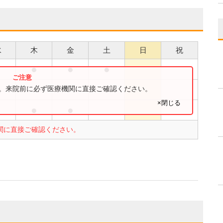
水
木
金
土
日
祝
●
●
●
●
す。来院前に必ず医療機関に直接ご確認ください。
×閉じる
●
●
関に直接ご確認ください。