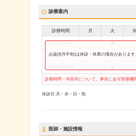
診療案内
診療時間
月
火
●
9:30
〜
12:00
お盆(8月中旬)は休診・休業の場合がありま
14:00
〜
15:00
●
14:00
〜
17:00
診療時間・内容等について、事前に必ず医療機
休診日:
月・水・日・祝
医師・施設情報