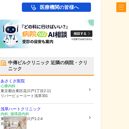
医療機関の皆様へ
中傳ビルクリニック
近隣の病院・クリ
ニック
あさくさ医院
心療内科
東京都台東区
花川戸1丁目2-11
リバービューコート浅草301
浅草ハートクリニック
内科, 循環器内科
東京都台東区
花川戸1-2-4
丸善ビル8F