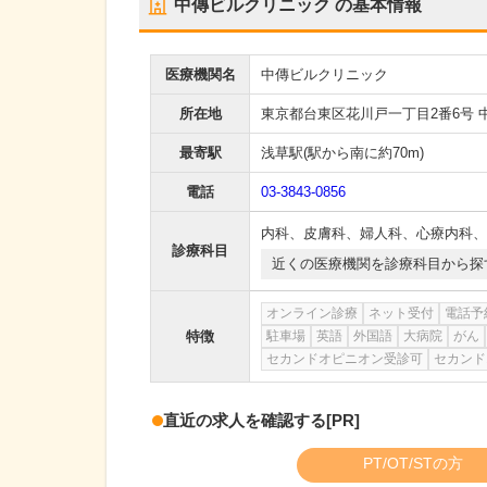
中傳ビルクリニック
の基本情報
医療機関名
中傳ビルクリニック
所在地
東京都台東区花川戸一丁目2番6号 
最寄駅
浅草駅
(駅から
南に約70m
)
電話
03-3843-0856
内科
、
皮膚科
、
婦人科
、
心療内科
、
診療科目
近くの医療機関を診療科目から探
オンライン診療
ネット受付
電話予
特徴
駐車場
英語
外国語
大病院
がん
セカンドオピニオン受診可
セカンド
直近の求人を確認する
[PR]
PT/OT/STの方