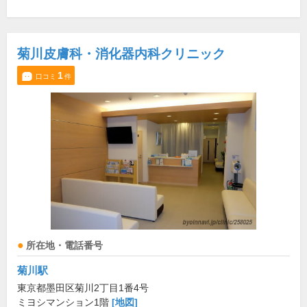
菊川皮膚科・消化器内科クリニック
1
口コミ
件
所在地・電話番号
菊川駅
東京都墨田区菊川2丁目1番4号
ミヨシマンション1階
[地図]