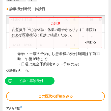
診療/受付時間・休診日
外来受付時間
月
火
水
木
金
土
日
祝
9:00～12:00
●
●
●
●
●
●
お盆(8月中旬)は休診・休業の場合があります。来院前
に必ず医療機関に直接ご確認ください。
13:30～17:00
●
●
●
×閉じる
14:30～18:00
●
●
●
・土曜の予約なし患者様の受付時間は午前11
備考:
時、午後16時まで
・日曜は完全予約制(ネット予約のみ)
火、祝
休診日:
初診・再診受付
この医院の詳細をみる
※
アクセス数