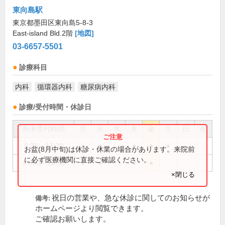
東向島駅
東京都墨田区東向島5-8-3
East-island Bld.2階
[地図]
03-6657-5501
診療科目
内科
循環器内科
糖尿病内科
診療/受付時間・休診日
外来受付時間
月
火
水
木
金
土
日
祝
9:30～13:30
●
●
●
●
●
お盆(8月中旬)は休診・休業の場合があります。来院前
に必ず医療機関に直接ご確認ください。
14:30～18:30
●
●
●
●
×閉じる
祝日の営業や、急な休診に関してのお知らせが
備考:
ホームページより閲覧できます。
ご確認お願いします。