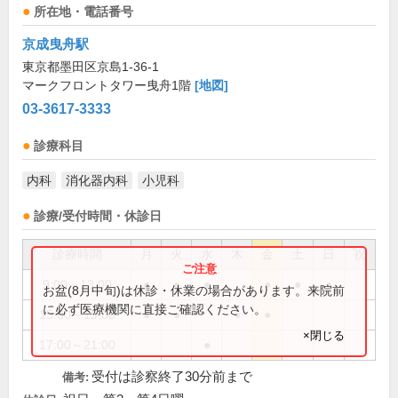
所在地・電話番号
京成曳舟駅
東京都墨田区京島1-36-1
マークフロントタワー曳舟1階
[地図]
03-3617-3333
診療科目
内科
消化器内科
小児科
診療/受付時間・休診日
診療時間
月
火
水
木
金
土
日
祝
9:00～13:00
●
●
●
●
●
●
お盆(8月中旬)は休診・休業の場合があります。来院前
に必ず医療機関に直接ご確認ください。
15:00～19:00
●
●
●
●
×閉じる
17:00～21:00
●
受付は診察終了30分前まで
備考: