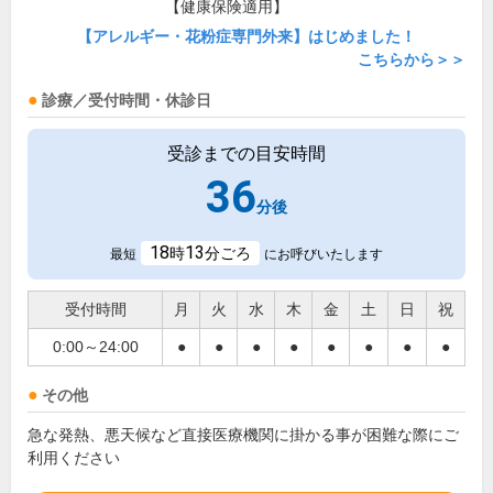
【健康保険適用】
【アレルギー・花粉症専門外来】はじめました！
こちらから＞＞
診療／受付時間・休診日
受診までの目安時間
36
分後
18
13
時
分ごろ
最短
にお呼びいたします
受付時間
月
火
水
木
金
土
日
祝
0:00～24:00
●
●
●
●
●
●
●
●
その他
急な発熱、悪天候など直接医療機関に掛かる事が困難な際にご
利用ください