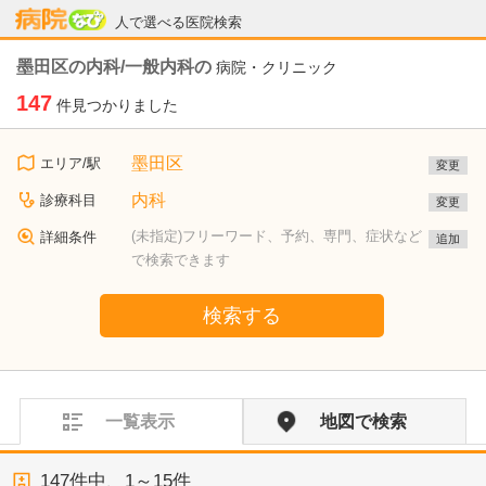
病院なび
人で選べる医院検索
墨田区の内科/一般内科の
病院・クリニック
147
件見つかりました
墨田区
エリア/駅
変更
内科
診療科目
変更
(未指定)フリーワード、予約、専門、症状など
詳細条件
追加
で検索できます
検索する
一覧表示
地図で検索
147
件中、
1～15件