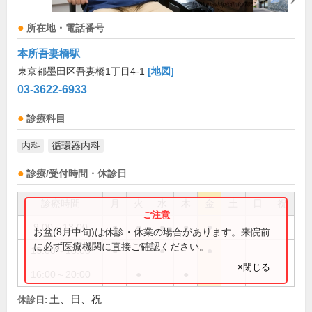
所在地・電話番号
本所吾妻橋駅
東京都墨田区吾妻橋1丁目4-1
[地図]
03-3622-6933
診療科目
内科
循環器内科
診療/受付時間・休診日
診療時間
月
火
水
木
金
土
日
祝
9:00～13:00
●
●
●
●
●
お盆(8月中旬)は休診・休業の場合があります。来院前
に必ず医療機関に直接ご確認ください。
15:00～18:00
●
●
●
×閉じる
16:00～20:00
●
●
土、日、祝
休診日: