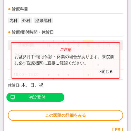
診療科目
内科
外科
泌尿器科
診療/受付時間・休診日
診療時間
月
火
水
木
金
土
日
祝
9:00～12:30
●
●
●
●
お盆(8月中旬)は休診・休業の場合があります。来院前
に必ず医療機関に直接ご確認ください。
10:00～14:00
●
×閉じる
16:00～19:00
●
●
●
●
木、日、祝
休診日:
初診受付
この医院の詳細をみる
PR