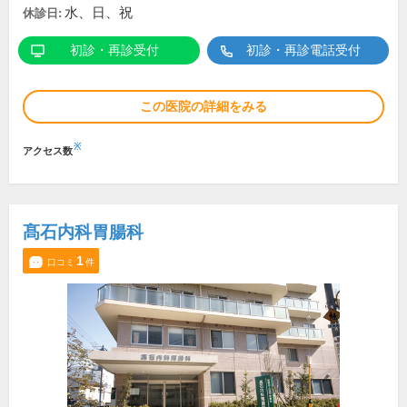
水、日、祝
休診日:
初診・再診受付
初診・再診電話受付
この医院の詳細をみる
※
アクセス数
髙石内科胃腸科
1
口コミ
件