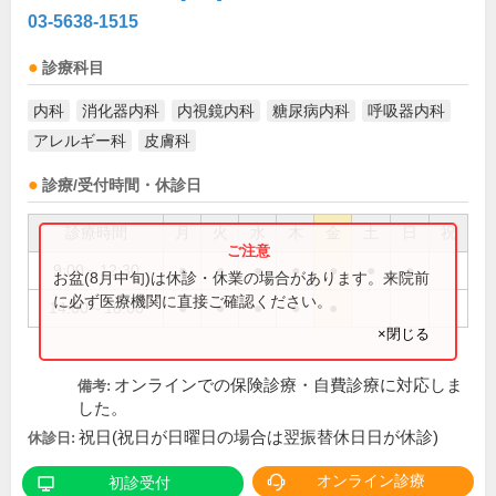
03-5638-1515
診療科目
内科
消化器内科
内視鏡内科
糖尿病内科
呼吸器内科
アレルギー科
皮膚科
診療/受付時間・休診日
診療時間
月
火
水
木
金
土
日
祝
9:00～12:30
●
●
●
●
●
●
●
お盆(8月中旬)は休診・休業の場合があります。来院前
に必ず医療機関に直接ご確認ください。
14:00～18:00
●
●
●
●
●
×閉じる
オンラインでの保険診療・自費診療に対応しま
備考:
した。
祝日(祝日が日曜日の場合は翌振替休日日が休診)
休診日:
オンライン診療
初診受付