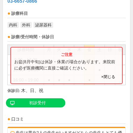
03-6657-0866
診療科目
内科
外科
泌尿器科
診療/受付時間・休診日
診療時間
月
火
水
木
金
土
日
祝
9:00～12:30
●
●
●
●
お盆(8月中旬)は休診・休業の場合があります。来院前
に必ず医療機関に直接ご確認ください。
10:00～14:00
●
×閉じる
16:00～19:00
●
●
●
●
木、日、祝
休診日:
初診受付
口コミ
先生は男女2人の先生がいますがどちらの先生もとても優