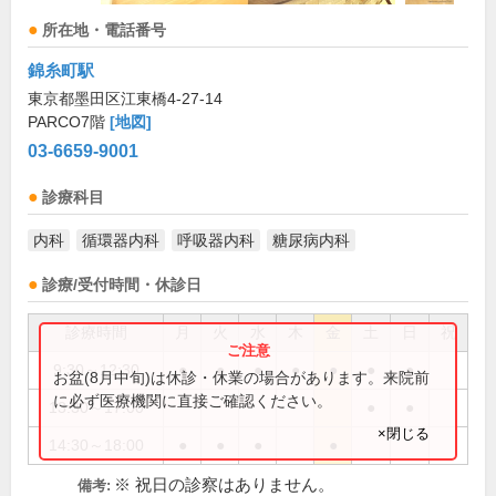
所在地・電話番号
錦糸町駅
東京都墨田区江東橋4-27-14
PARCO7階
[地図]
03-6659-9001
診療科目
内科
循環器内科
呼吸器内科
糖尿病内科
診療/受付時間・休診日
診療時間
月
火
水
木
金
土
日
祝
9:30～12:30
●
●
●
●
●
●
●
お盆(8月中旬)は休診・休業の場合があります。来院前
に必ず医療機関に直接ご確認ください。
13:30～17:00
●
●
×閉じる
14:30～18:00
●
●
●
●
※ 祝日の診察はありません。
備考: