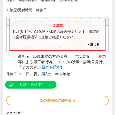
診療/受付時間・休診日
診療時間
月
火
水
木
金
土
日
祝
9:30～13:00
●
●
●
●
お盆(8月中旬)は休診・休業の場合があります。来院前
に必ず医療機関に直接ご確認ください。
9:30～14:00
●
×閉じる
15:30～18:30
●
●
●
●
■「15歳未満の方の診療」「労災対応」「暴力
備考:
等による第三者行為についての診療・診断書発行」
「ケガの処...(
続きを読む
)
木、日、祝、第3土、年末年始
休診日:
初診・再診受付
この医院の詳細をみる
※
アクセス数