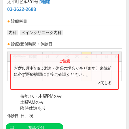
太平町ビル301号
[地図]
03-3622-2688
診療科目
内科
ペインクリニック内科
診療/受付時間・休診日
外来受付時間
月
火
水
木
金
土
日
祝
9:00～12:30
●
●
●
●
お盆(8月中旬)は休診・休業の場合があります。来院前
に必ず医療機関に直接ご確認ください。
15:00～19:00
●
●
●
●
●
×閉じる
水・木曜PMのみ
備考:
土曜AMのみ
臨時休診あり
日、祝
休診日:
初診受付