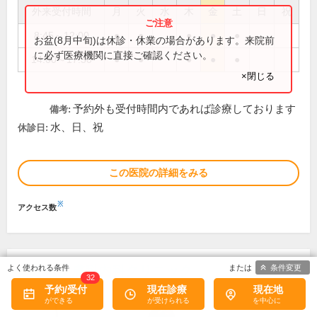
外来受付時間
月
火
水
木
金
土
日
祝
8:45～12:00
●
●
●
●
●
お盆(8月中旬)は休診・休業の場合があります。来院前
に必ず医療機関に直接ご確認ください。
14:00～17:30
●
●
●
●
●
×閉じる
予約外も受付時間内であれば診療しております
備考:
水、日、祝
休診日:
この医院の詳細をみる
※
アクセス数
条件変更
錦糸町皮膚科内科クリニック
32
予約/受付
現在診療
現在地