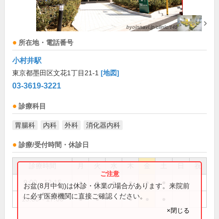
所在地・電話番号
小村井駅
東京都墨田区文花1丁目21-1
[地図]
03-3619-3221
診療科目
胃腸科
内科
外科
消化器内科
診療/受付時間・休診日
診療時間
月
火
水
木
金
土
日
祝
9:00～12:15
●
●
●
●
●
●
お盆(8月中旬)は休診・休業の場合があります。来院前
に必ず医療機関に直接ご確認ください。
13:30～17:00
●
●
●
●
●
×閉じる