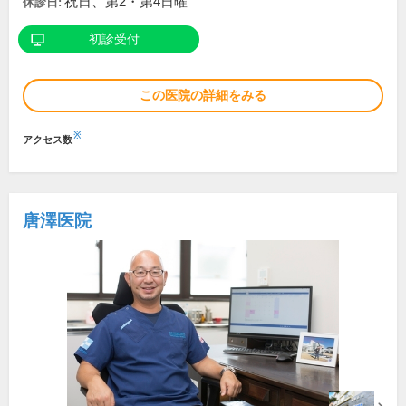
祝日、第2・第4日曜
休診日:
初診受付
この医院の詳細をみる
※
アクセス数
唐澤医院