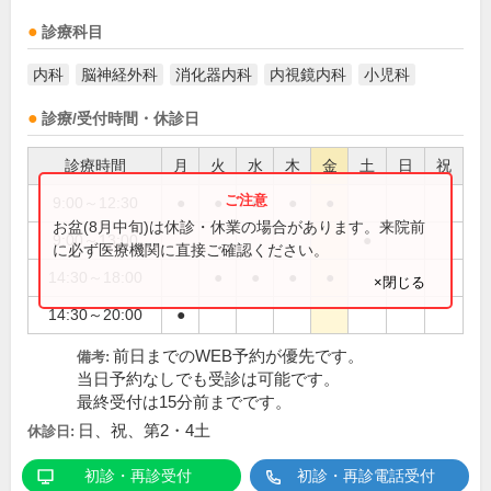
診療科目
内科
脳神経外科
消化器内科
内視鏡内科
小児科
診療/受付時間・休診日
診療時間
月
火
水
木
金
土
日
祝
9:00～12:30
●
●
●
●
●
お盆(8月中旬)は休診・休業の場合があります。来院前
9:00～13:00
●
に必ず医療機関に直接ご確認ください。
14:30～18:00
●
●
●
●
×閉じる
14:30～20:00
●
前日までのWEB予約が優先です。
備考:
当日予約なしでも受診は可能です。
最終受付は15分前までです。
日、祝、第2・4土
休診日:
初診・再診受付
初診・再診電話受付