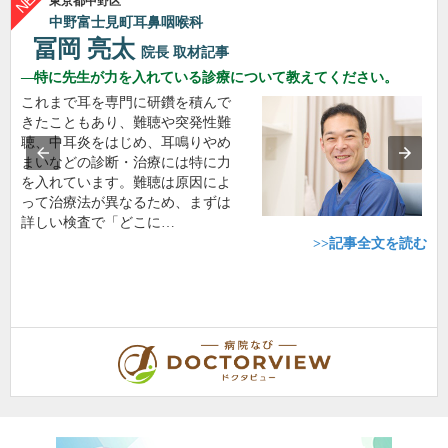
東京都中野区
中野富士見町耳鼻咽喉科
冨岡 亮太
院長
取材記事
特に先生が力を入れている診療について教えてください。
これまで耳を専門に研鑽を積んで
きたこともあり、難聴や突発性難
聴、中耳炎をはじめ、耳鳴りやめ
まいなどの診断・治療には特に力
を入れています。難聴は原因によ
って治療法が異なるため、まずは
詳しい検査で「どこに…
>>記事全文を読む