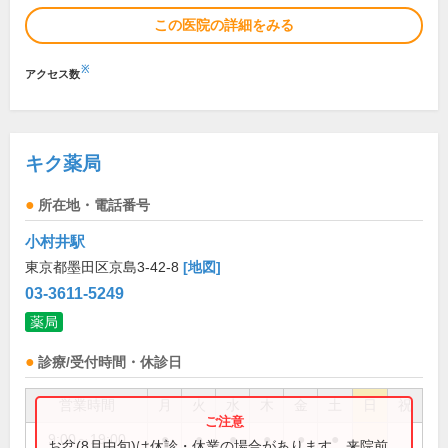
この医院の詳細をみる
※
アクセス数
キク薬局
所在地・電話番号
小村井駅
東京都墨田区京島3-42-8
[地図]
03-3611-5249
薬局
診療/受付時間・休診日
営業時間
月
火
水
木
金
土
日
祝
9:00～19:00
●
●
●
●
●
●
お盆(8月中旬)は休診・休業の場合があります。来院前