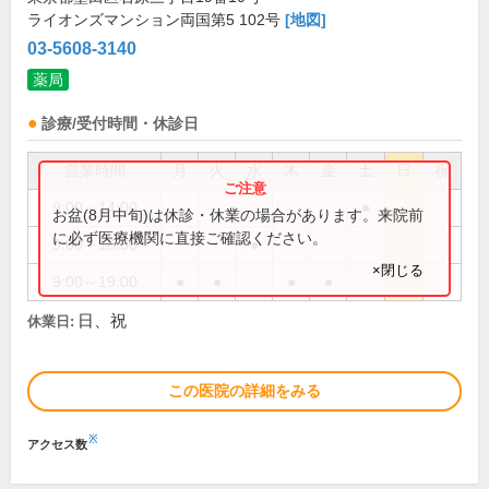
ライオンズマンション両国第5 102号
[地図]
03-5608-3140
薬局
診療/受付時間・休診日
営業時間
月
火
水
木
金
土
日
祝
9:00～14:00
●
お盆(8月中旬)は休診・休業の場合があります。来院前
に必ず医療機関に直接ご確認ください。
9:00～18:30
●
×閉じる
9:00～19:00
●
●
●
●
日、祝
休業日:
この医院の詳細をみる
※
アクセス数