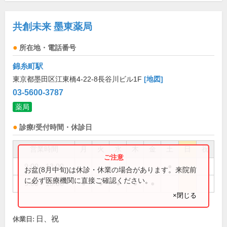
共創未来 墨東薬局
所在地・電話番号
錦糸町駅
東京都墨田区江東橋4-22-8長谷川ビル1F
[地図]
03-5600-3787
薬局
診療/受付時間・休診日
営業時間
月
火
水
木
金
土
日
祝
9:00～13:00
●
お盆(8月中旬)は休診・休業の場合があります。来院前
に必ず医療機関に直接ご確認ください。
9:00～18:00
●
●
●
●
●
×閉じる
日、祝
休業日: