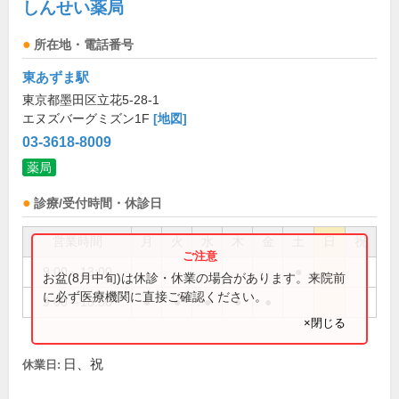
しんせい薬局
所在地・電話番号
東あずま駅
東京都墨田区立花5-28-1
エヌズバーグミズン1F
[地図]
03-3618-8009
薬局
診療/受付時間・休診日
営業時間
月
火
水
木
金
土
日
祝
9:00～13:00
●
お盆(8月中旬)は休診・休業の場合があります。来院前
に必ず医療機関に直接ご確認ください。
9:00～18:30
●
●
●
●
●
×閉じる
日、祝
休業日: