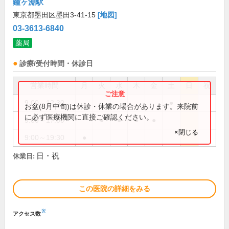
鐘ヶ淵駅
東京都墨田区墨田3-41-15
[地図]
03-3613-6840
薬局
診療/受付時間・休診日
営業時間
月
火
水
木
金
土
日
祝
9:00～12:30
●
お盆(8月中旬)は休診・休業の場合があります。来院前
に必ず医療機関に直接ご確認ください。
9:00～17:00
●
●
●
●
×閉じる
9:00～19:30
●
日・祝
休業日:
この医院の詳細をみる
※
アクセス数