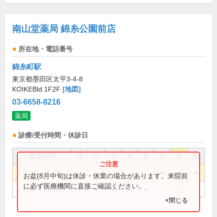
南山堂薬局 錦糸公園前店
所在地・電話番号
錦糸町駅
東京都墨田区太平3-4-8
KOIKEBld.1F2F
[地図]
03-6658-8216
薬局
診療/受付時間・休診日
営業時間
月
火
水
木
金
土
日
祝
9:00～17:00
●
●
●
お盆(8月中旬)は休診・休業の場合があります。来院前
に必ず医療機関に直接ご確認ください。
9:00～20:00
●
●
●
●
●
×閉じる