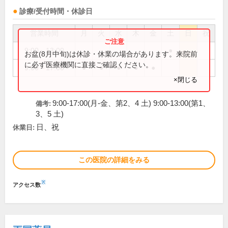
診療/受付時間・休診日
営業時間
月
火
水
木
金
土
日
祝
9:00～13:00
●
お盆(8月中旬)は休診・休業の場合があります。来院前
に必ず医療機関に直接ご確認ください。
9:00～17:00
●
●
●
●
●
×閉じる
9:00-17:00(月-金、第2、4 土) 9:00-13:00(第1、
備考:
3、5 土)
日、祝
休業日:
この医院の詳細をみる
※
アクセス数