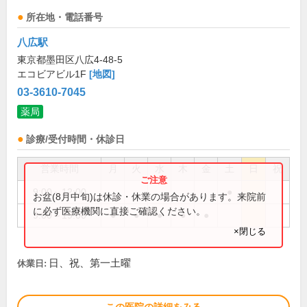
所在地・電話番号
八広駅
東京都墨田区八広4-48-5
エコビアビル1F
[地図]
03-3610-7045
薬局
診療/受付時間・休診日
営業時間
月
火
水
木
金
土
日
祝
9:00～12:00
●
お盆(8月中旬)は休診・休業の場合があります。来院前
に必ず医療機関に直接ご確認ください。
9:00～19:00
●
●
●
●
●
×閉じる
日、祝、第一土曜
休業日: