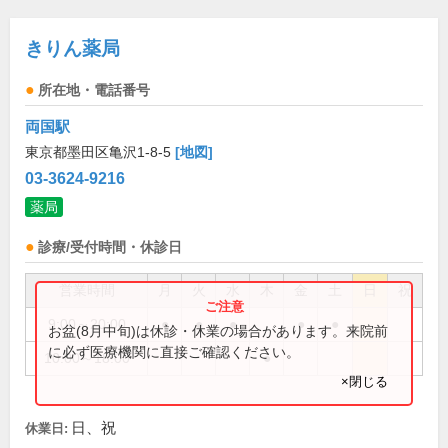
きりん薬局
所在地・電話番号
両国駅
東京都墨田区亀沢1-8-5
[地図]
03-3624-9216
薬局
診療/受付時間・休診日
営業時間
月
火
水
木
金
土
日
祝
9:00～20:00
●
●
●
●
●
お盆(8月中旬)は休診・休業の場合があります。来院前
に必ず医療機関に直接ご確認ください。
10:00～18:00
●
×閉じる
日、祝
休業日: