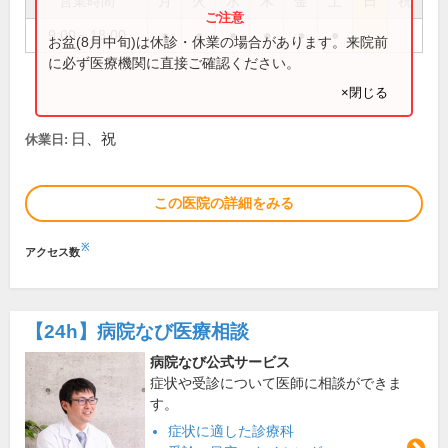
営業時間
月
火
水
木
金
土
日
祝
9:00～18:00
●
●
●
●
●
●
お盆(8月中旬)は休診・休業の場合があります。来院前
に必ず医療機関に直接ご確認ください。
×閉じる
日、祝
休業日:
この医院の詳細をみる
※
アクセス数
【24h】
病院なび医療相談
病院なび公式サービス
症状や受診について医師に相談ができま
す。
症状に適した診療科