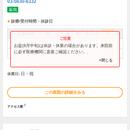
03-5630-6332
薬局
診療/受付時間・休診日
営業時間
月
火
水
木
金
土
日
祝
9:00～14:00
●
お盆(8月中旬)は休診・休業の場合があります。来院前
に必ず医療機関に直接ご確認ください。
9:00～17:00
●
●
●
●
●
×閉じる
日・祝
休業日:
この医院の詳細をみる
※
アクセス数