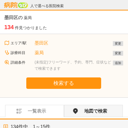
病院なび
人で選べる医院検索
墨田区の
薬局
134
件見つかりました
墨田区
エリア/駅
変更
薬局
診療科目
変更
(未指定)フリーワード、予約、専門、症状など
詳細条件
追加
で検索できます
検索する
一覧表示
地図で検索
134
件中、
1～15件