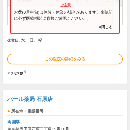
営業時間
月
火
水
木
金
土
日
祝
9:00～15:30
●
お盆(8月中旬)は休診・休業の場合があります。来院前
に必ず医療機関に直接ご確認ください。
9:00～19:00
●
●
●
●
×閉じる
木、日、祝
休業日:
この医院の詳細をみる
※
アクセス数
パール薬局 石原店
所在地・電話番号
両国駅
東京都墨田区石原三丁目19番10号