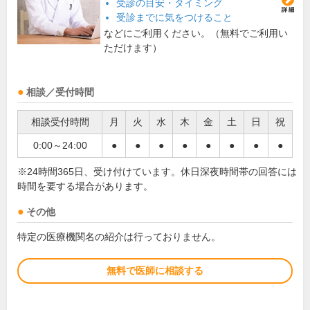
受診の目安・タイミング
受診までに気をつけること
などにご利用ください。（無料でご利用い
ただけます）
相談／受付時間
相談受付時間
月
火
水
木
金
土
日
祝
0:00～24:00
●
●
●
●
●
●
●
●
※24時間365日、受け付けています。休日深夜時間帯の回答には
時間を要する場合があります。
その他
特定の医療機関名の紹介は行っておりません。
無料で医師に相談する