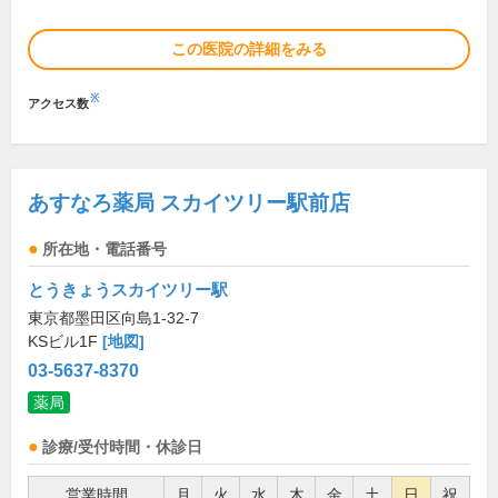
この医院の詳細をみる
※
アクセス数
あすなろ薬局 スカイツリー駅前店
所在地・電話番号
とうきょうスカイツリー駅
東京都墨田区向島1-32-7
KSビル1F
[地図]
03-5637-8370
薬局
診療/受付時間・休診日
営業時間
月
火
水
木
金
土
日
祝