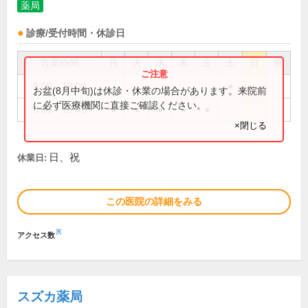
薬局
診療/受付時間・休診日
営業時間
月
火
水
木
金
土
日
祝
9:00～13:00
●
お盆(8月中旬)は休診・休業の場合があります。来院前
に必ず医療機関に直接ご確認ください。
9:00～18:45
●
●
●
●
●
×閉じる
日、祝
休業日:
この医院の詳細をみる
※
アクセス数
スズカ薬局