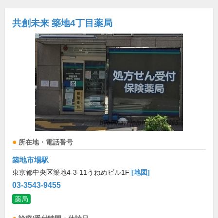
共創未来 築地4丁目薬局
所在地・電話番号
築地市場駅
東京都中央区築地4-3-11うねめビル1F
[地図]
03-3543-9455
薬局