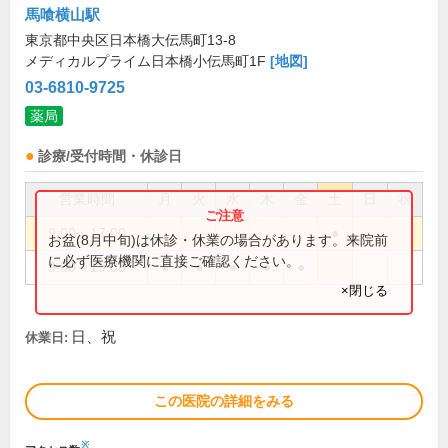
馬喰横山駅
東京都中央区日本橋大伝馬町13-8
メディカルプライム日本橋小伝馬町1F
[地図]
03-6810-9725
薬局
診療/受付時間・休診日
営業時間
月
火
水
木
金
土
日
祝
9:00～17:00
●
お盆(8月中旬)は休診・休業の場合があります。来院前
に必ず医療機関に直接ご確認ください。
9:00～19:00
●
●
●
●
●
×閉じる
日、祝
休業日:
この医院の詳細をみる
※