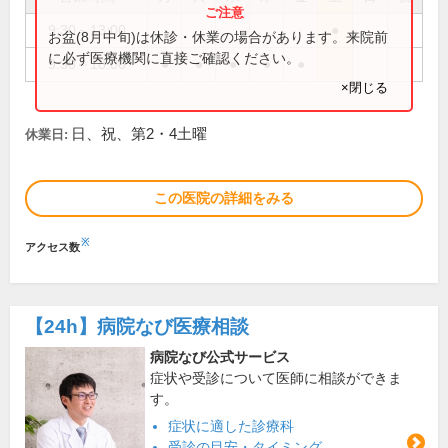
9:30～13:00
●
お盆(8月中旬)は休診・休業の場合があります。来院前
に必ず医療機関に直接ご確認ください。
9:30～18:00
●
●
●
●
●
×閉じる
日、祝、第2・4土曜
休業日:
この医院の詳細をみる
※
アクセス数
【24h】
病院なび医療相談
病院なび公式サービス
症状や受診について医師に相談ができま
す。
症状に適した診療科
受診の目安・タイミング