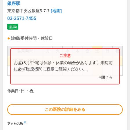
銀座駅
東京都中央区銀座5-7-7
[地図]
03-3571-7455
薬局
診療/受付時間・休診日
営業時間
月
火
水
木
金
土
日
祝
10:00～18:00
●
お盆(8月中旬)は休診・休業の場合があります。来院前
に必ず医療機関に直接ご確認ください。
10:00～19:00
●
●
●
●
●
×閉じる
日・祝
休業日:
この医院の詳細をみる
※
アクセス数