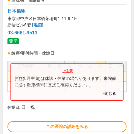
所在地・電話番号
日本橋駅
東京都中央区日本橋茅場町1-11-9-1F
新居ビル6階
[地図]
03-6661-9513
薬局
診療/受付時間・休診日
営業時間
月
火
水
木
金
土
日
祝
9:00～17:00
●
お盆(8月中旬)は休診・休業の場合があります。来院前
に必ず医療機関に直接ご確認ください。
9:00～20:00
●
●
●
●
●
×閉じる
日・祝
休業日:
この医院の詳細をみる