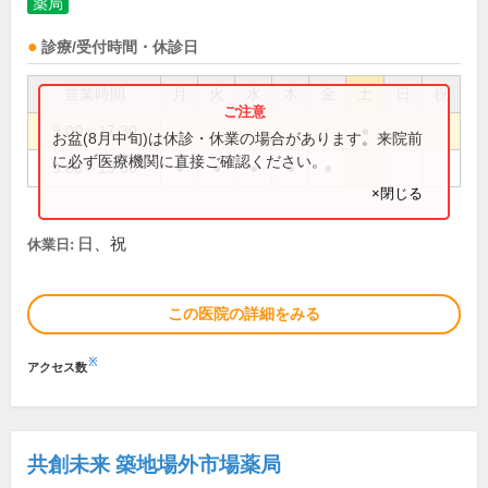
薬局
診療/受付時間・休診日
営業時間
月
火
水
木
金
土
日
祝
9:00～17:30
●
お盆(8月中旬)は休診・休業の場合があります。来院前
に必ず医療機関に直接ご確認ください。
9:00～19:00
●
●
●
●
●
×閉じる
日、祝
休業日:
この医院の詳細をみる
※
アクセス数
共創未来 築地場外市場薬局