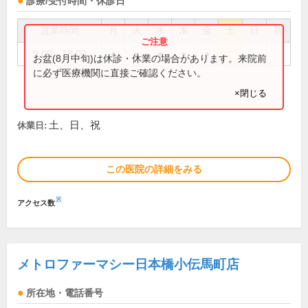
診療/受付時間・休診日
営業時間
月
火
水
木
金
土
日
祝
9:00～18:00
●
●
●
●
●
お盆(8月中旬)は休診・休業の場合があります。来院前
に必ず医療機関に直接ご確認ください。
×閉じる
土、日、祝
休業日:
この医院の詳細をみる
※
アクセス数
メトロファーマシー日本橋小伝馬町店
所在地・電話番号