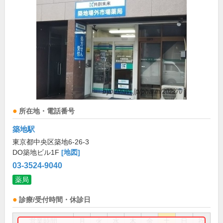
所在地・電話番号
築地駅
東京都中央区築地6-26-3
DO築地ビル1F
[地図]
03-3524-9040
薬局
診療/受付時間・休診日
営業時間
月
火
水
木
金
土
日
祝