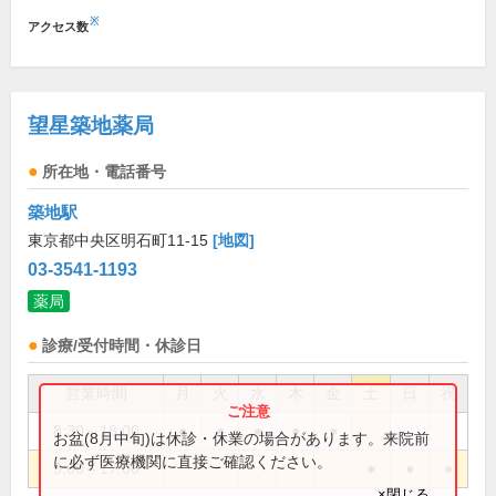
※
アクセス数
望星築地薬局
所在地・電話番号
築地駅
東京都中央区明石町11-15
[地図]
03-3541-1193
薬局
診療/受付時間・休診日
営業時間
月
火
水
木
金
土
日
祝
8:30～18:00
●
●
●
●
●
お盆(8月中旬)は休診・休業の場合があります。来院前
に必ず医療機関に直接ご確認ください。
9:00～17:00
●
●
●
×閉じる