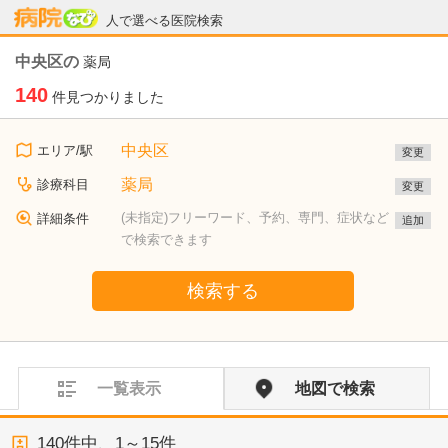
病院なび
人で選べる医院検索
中央区の
薬局
140
件見つかりました
中央区
エリア/駅
変更
薬局
診療科目
変更
(未指定)フリーワード、予約、専門、症状など
詳細条件
追加
で検索できます
検索する
一覧表示
地図で検索
140
件中、
1～15件