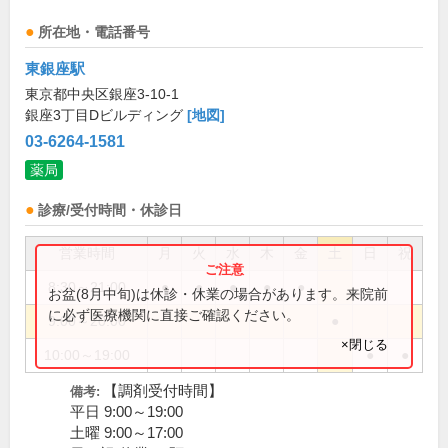
所在地・電話番号
東銀座駅
東京都中央区銀座3-10-1
銀座3丁目Dビルディング
[地図]
03-6264-1581
薬局
診療/受付時間・休診日
営業時間
月
火
水
木
金
土
日
祝
8:30～21:00
●
●
●
●
●
お盆(8月中旬)は休診・休業の場合があります。来院前
に必ず医療機関に直接ご確認ください。
9:00～20:00
●
×閉じる
10:00～19:00
●
●
【調剤受付時間】
備考:
平日 9:00～19:00
土曜 9:00～17:00