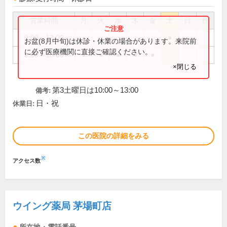
営業時間
月
火
水
木
金
土
日
祝
9:00～13:00
●
お盆(8月中旬)は休診・休業の場合があります。来院前
に必ず医療機関に直接ご確認ください。
9:00～18:30
●
●
●
●
●
×閉じる
第3土曜日は10:00～13:00
備考:
日・祝
休業日:
この医院の詳細をみる
※
アクセス数
ウイング薬局 茅場町店