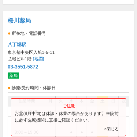
桜川薬局
所在地・電話番号
八丁堀駅
東京都中央区入船1-5-11
弘報ビル1階
[地図]
03-3551-5872
薬局
診療/受付時間・休診日
営業時間
月
火
水
木
金
土
日
祝
9:00～13:00
●
お盆(8月中旬)は休診・休業の場合があります。来院前
に必ず医療機関に直接ご確認ください。
9:00～18:00
●
●
×閉じる
9:00～19:00
●
●
●