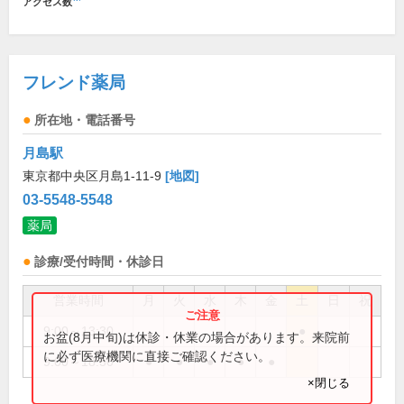
アクセス数
フレンド薬局
所在地・電話番号
月島駅
東京都中央区月島1-11-9
[地図]
03-5548-5548
薬局
診療/受付時間・休診日
営業時間
月
火
水
木
金
土
日
祝
9:00～13:30
●
お盆(8月中旬)は休診・休業の場合があります。来院前
に必ず医療機関に直接ご確認ください。
9:00～18:30
●
●
●
●
●
×閉じる