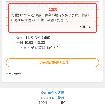
営業時間
月
火
水
木
金
土
日
祝
8:00～21:00
●
●
●
●
●
お盆(8月中旬)は休診・休業の場合があります。来院前
に必ず医療機関に直接ご確認ください。
9:00～21:00
●
●
●
×閉じる
【調剤受付時間】
備考:
平日 10:00～19:00
土・日・祝 休業(お預かり)
この医院の詳細をみる
※
アクセス数
次の15件を表示
1
2
3
4
5
...
最後
140
件中、
1～15件