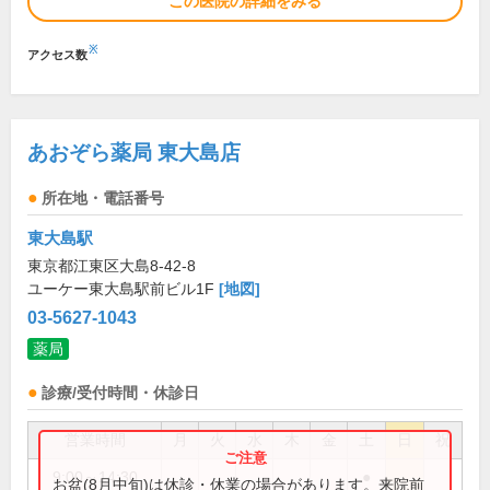
この医院の詳細をみる
※
アクセス数
あおぞら薬局 東大島店
所在地・電話番号
東大島駅
東京都江東区大島8-42-8
ユーケー東大島駅前ビル1F
[地図]
03-5627-1043
薬局
診療/受付時間・休診日
営業時間
月
火
水
木
金
土
日
祝
9:00～14:30
●
お盆(8月中旬)は休診・休業の場合があります。来院前