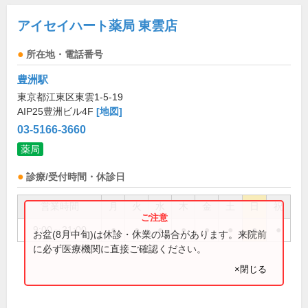
アイセイハート薬局 東雲店
所在地・電話番号
豊洲駅
東京都江東区東雲1-5-19
AIP25豊洲ビル4F
[地図]
03-5166-3660
薬局
診療/受付時間・休診日
営業時間
月
火
水
木
金
土
日
祝
9:00～21:00
●
●
●
●
●
●
●
●
お盆(8月中旬)は休診・休業の場合があります。来院前
に必ず医療機関に直接ご確認ください。
×閉じる