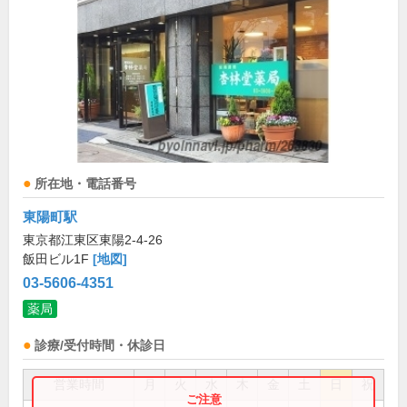
所在地・電話番号
東陽町駅
東京都江東区東陽2-4-26
飯田ビル1F
[地図]
03-5606-4351
薬局
診療/受付時間・休診日
営業時間
月
火
水
木
金
土
日
祝