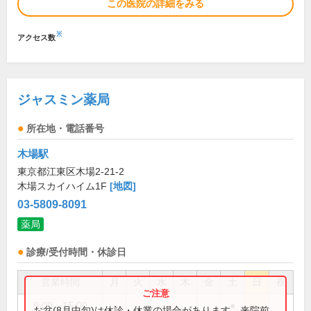
この医院の詳細をみる
※
アクセス数
ジャスミン薬局
所在地・電話番号
木場駅
東京都江東区木場2-21-2
木場スカイハイム1F
[地図]
03-5809-8091
薬局
診療/受付時間・休診日
営業時間
月
火
水
木
金
土
日
祝
9:00～15:00
●
お盆(8月中旬)は休診・休業の場合があります。来院前