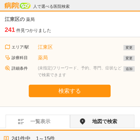
病院なび
人で選べる医院検索
江東区の
薬局
241
件見つかりました
江東区
エリア/駅
変更
薬局
診療科目
変更
(未指定)フリーワード、予約、専門、症状など
詳細条件
追加
で検索できます
検索する
一覧表示
地図で検索
241
件中、
1～15件