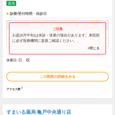
薬局
診療/受付時間・休診日
営業時間
月
火
水
木
金
土
日
祝
9:00～13:00
●
●
●
●
●
●
お盆(8月中旬)は休診・休業の場合があります。来院前
に必ず医療機関に直接ご確認ください。
14:30～18:30
●
●
●
●
×閉じる
日、祝
休業日:
この医院の詳細をみる
※
アクセス数
すまいる薬局 亀戸中央通り店