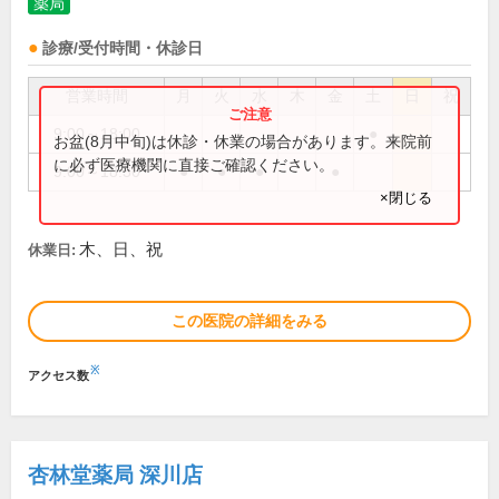
薬局
診療/受付時間・休診日
営業時間
月
火
水
木
金
土
日
祝
9:00～18:00
●
お盆(8月中旬)は休診・休業の場合があります。来院前
に必ず医療機関に直接ご確認ください。
9:00～18:30
●
●
●
●
×閉じる
木、日、祝
休業日:
この医院の詳細をみる
※
アクセス数
杏林堂薬局 深川店