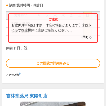
診療/受付時間・休診日
営業時間
月
火
水
木
金
土
日
祝
9:00～18:00
●
お盆(8月中旬)は休診・休業の場合があります。来院前
に必ず医療機関に直接ご確認ください。
9:00～19:00
●
●
●
●
●
×閉じる
日、祝
休業日:
この医院の詳細をみる
※
アクセス数
杏林堂薬局 東陽町店