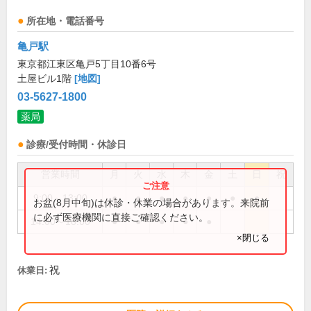
所在地・電話番号
亀戸駅
東京都江東区亀戸5丁目10番6号
土屋ビル1階
[地図]
03-5627-1800
薬局
診療/受付時間・休診日
営業時間
月
火
水
木
金
土
日
祝
9:00～13:00
●
●
●
●
●
●
●
お盆(8月中旬)は休診・休業の場合があります。来院前
に必ず医療機関に直接ご確認ください。
14:00～18:00
●
●
●
●
●
×閉じる
祝
休業日: