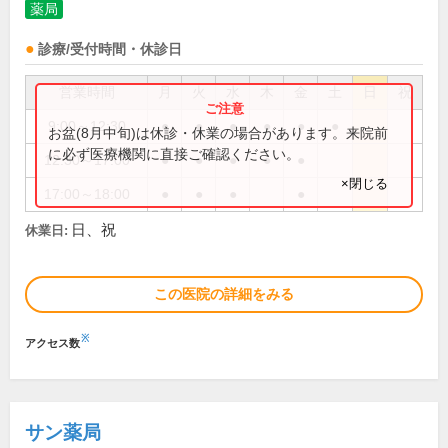
薬局
診療/受付時間・休診日
営業時間
月
火
水
木
金
土
日
祝
9:00～12:30
●
●
●
●
●
●
お盆(8月中旬)は休診・休業の場合があります。来院前
に必ず医療機関に直接ご確認ください。
12:30～17:00
●
●
●
●
●
×閉じる
17:00～18:00
●
●
●
●
日、祝
休業日:
この医院の詳細をみる
※
アクセス数
サン薬局