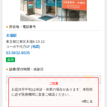
所在地・電話番号
木場駅
東京都江東区木場6-13-12
コーポ千代乃1F
[地図]
03-5632-8035
薬局
診療/受付時間・休診日
営業時間
月
火
水
木
金
土
日
祝
9:00～14:00
●
お盆(8月中旬)は休診・休業の場合があります。来院前
に必ず医療機関に直接ご確認ください。
9:00～18:00
●
●
●
●
●
×閉じる