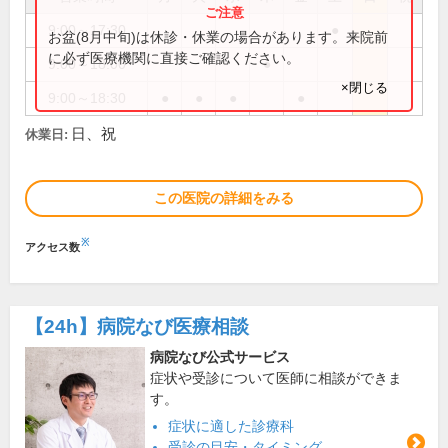
9:00～17:30
●
お盆(8月中旬)は休診・休業の場合があります。来院前
に必ず医療機関に直接ご確認ください。
9:00～18:00
●
×閉じる
9:00～18:30
●
●
●
●
日、祝
休業日:
この医院の詳細をみる
※
アクセス数
【24h】
病院なび医療相談
病院なび公式サービス
症状や受診について医師に相談ができま
す。
症状に適した診療科
受診の目安・タイミング