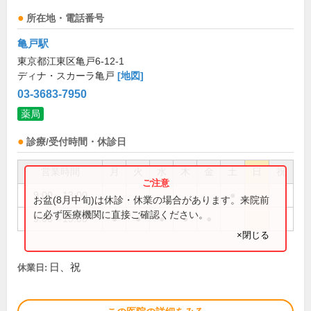
所在地・電話番号
亀戸駅
東京都江東区亀戸6-12-1
ディナ・スカーラ亀戸
[地図]
03-3683-7950
薬局
診療/受付時間・休診日
営業時間
月
火
水
木
金
土
日
祝
9:00～13:00
●
お盆(8月中旬)は休診・休業の場合があります。来院前
に必ず医療機関に直接ご確認ください。
9:00～19:00
●
●
●
●
●
×閉じる
日、祝
休業日: