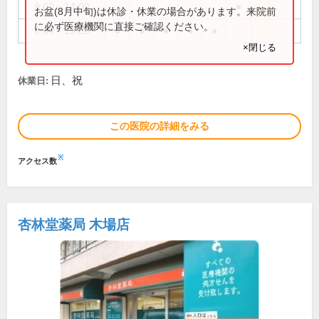
9:00～14:00
●
お盆(8月中旬)は休診・休業の場合があります。来院前
に必ず医療機関に直接ご確認ください。
9:00～19:00
●
●
●
●
●
×閉じる
日、祝
休業日:
この医院の詳細をみる
※
アクセス数
杏林堂薬局 木場店