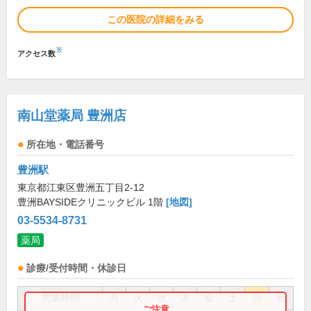
この医院の詳細をみる
※
アクセス数
南山堂薬局 豊洲店
所在地・電話番号
豊洲駅
東京都江東区豊洲五丁目2-12
豊洲BAYSIDEクリニックビル 1階
[地図]
03-5534-8731
薬局
診療/受付時間・休診日
営業時間
月
火
水
木
金
土
日
祝