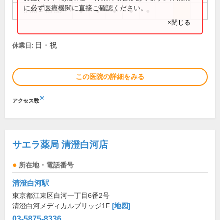
に必ず医療機関に直接ご確認ください。
9:00～18:30
●
●
●
●
●
×閉じる
日・祝
休業日:
この医院の詳細をみる
※
アクセス数
サエラ薬局 清澄白河店
所在地・電話番号
清澄白河駅
東京都江東区白河一丁目6番2号
清澄白河メディカルブリッジ1F
[地図]
03-5875-8336