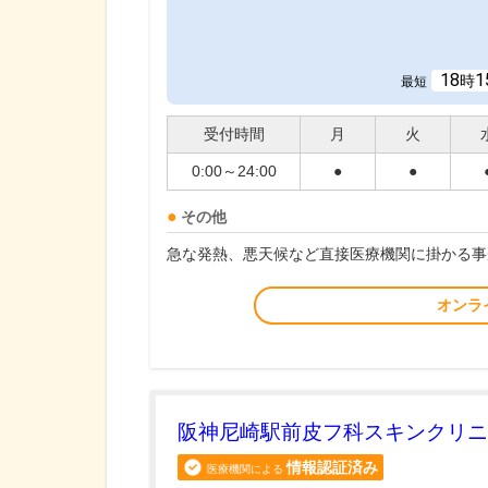
18
1
時
最短
受付時間
月
火
0:00～24:00
●
●
その他
急な発熱、悪天候など直接医療機関に掛かる事
オンラ
阪神尼崎駅前皮フ科スキンクリニ
情報認証済み
医療機関による