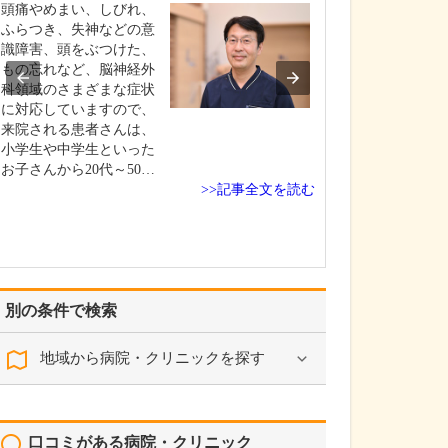
頭痛やめまい、しびれ、
現在、どのよう
ふらつき、失神などの意
か?
識障害、頭をぶつけた、
当院は、内科、
もの忘れなど、脳神経外
科、循環器内科
科領域のさまざまな症状
内科、血液内科
に対応していますので、
内科を掲げ、幅
来院される患者さんは、
に対応していま
小学生や中学生といった
さんは糖尿病、
お子さんから20代～50…
どの生活習慣病
>>記事全文を読む
れるご高齢の方
すが、ご家族皆
っ…
別の条件で検索
地域から病院・クリニックを探す
口コミがある病院・クリニック