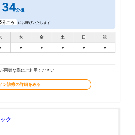
34
分後
5
分ごろ
にお呼びいたします
水
木
金
土
日
祝
●
●
●
●
●
●
が困難な際にご利用ください
イン診療の詳細をみる
ック