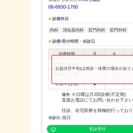
06-6930-1700
診療科目
内科
消化器内科
肛門内科
肛門外科
診療/受付時間・休診日
診療時間
月
火
9:00～14:00
お盆(8月中旬)は休診・休業の場合があ
9:00～17:00
●
9:00～19:00
●
※日曜は月2回診療(不定期)
備考:
直接お電話にてお問い合わせ下さい
往診、在宅医療を積極的行っており..
祝日
休診日:
初診受付