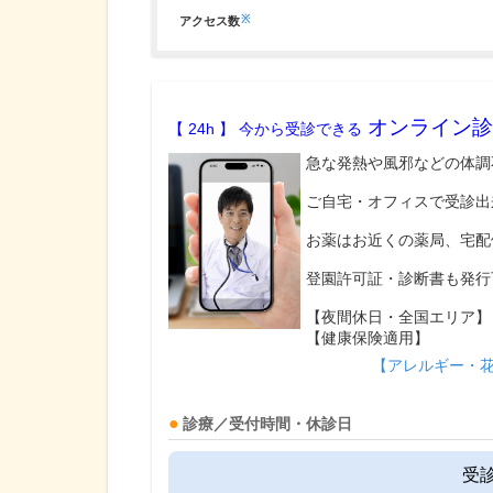
※
アクセス数
オンライン診
【 24h 】 今から受診できる
急な発熱や風邪などの体調
ご自宅・オフィスで受診出
お薬はお近くの薬局、宅配
登園許可証・診断書も発行
【夜間休日・全国エリア】
【健康保険適用】
【アレルギー・
診療／受付時間・休診日
受