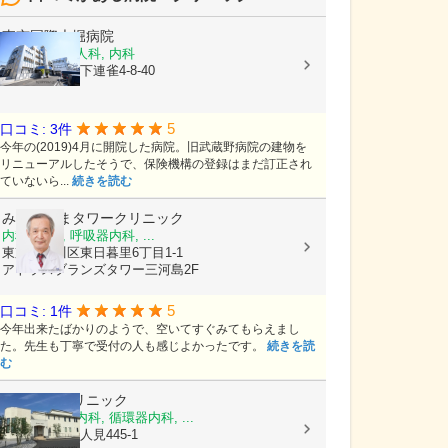
東京国際大堀病院
泌尿器科, 婦人科, 内科
東京都三鷹市下連雀4-8-40
5
口コミ: 3件
今年の(2019)4月に開院した病院。旧武蔵野病院の建物を
リニューアルしたそうで、保険機構の登録はまだ訂正され
ていないら...
続きを読む
みかわしまタワークリニック
内科, 外科, 呼吸器内科, ...
東京都荒川区東日暮里6丁目1-1
アトラスブランズタワー三河島2F
5
口コミ: 1件
今年出来たばかりのようで、空いてすぐみてもらえまし
た。先生も丁寧で受付の人も感じよかったです。
続きを読
む
清水内科クリニック
内科, 消化器内科, 循環器内科, ...
埼玉県深谷市人見445-1