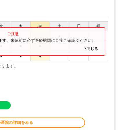
水
木
金
土
日
祝
●
ります。来院前に必ず医療機関に直接ご確認ください。
●
●
●
×閉じる
●
●
●
なります。
の医院の詳細をみる