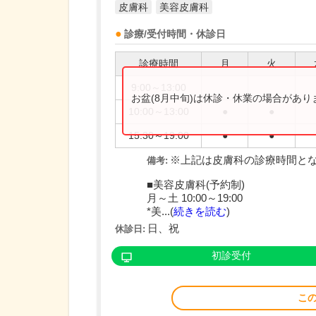
皮膚科
美容皮膚科
診療/受付時間・休診日
診療時間
月
火
9:00～13:00
お盆(8月中旬)は休診・休業の場合があ
10:00～13:00
●
●
15:30～19:00
●
●
※上記は皮膚科の診療時間と
備考:
■美容皮膚科(予約制)
月～土 10:00～19:00
*美...(
続きを読む
)
日、祝
休診日:
初診受付
こ