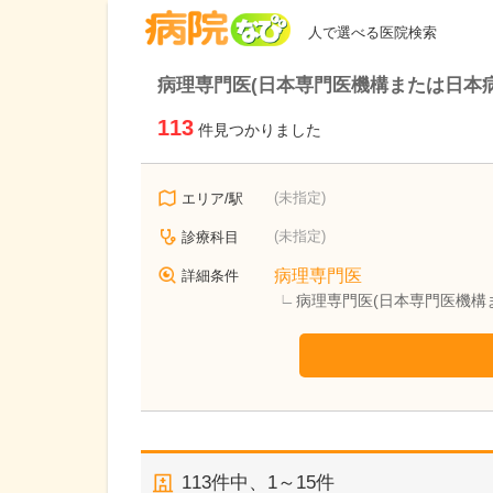
病院なび
人で選べる医院検索
病理専門医(日本専門医機構または日本
113
件見つかりました
(未指定)
エリア/駅
(未指定)
診療科目
病理専門医
詳細条件
病理専門医(日本専門医機構
113
件中、
1～15件