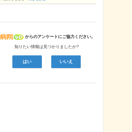
病院なび
からのアンケートにご協力ください。
知りたい情報は見つかりましたか?
はい
いいえ