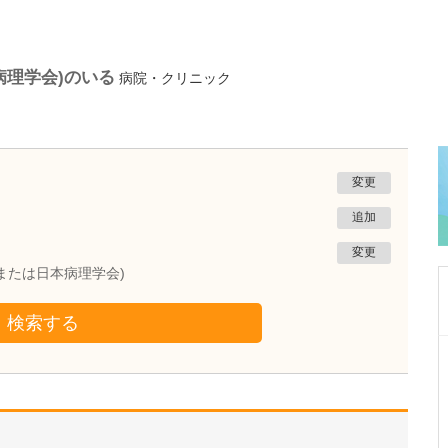
病理学会)のいる
病院・クリニック
変更
追加
変更
または日本病理学会)
検索する
茨城県桜川市
阿部田医院
阿部田 聡
院長
取材記事
お忙しい日々だと思いますが、休日はどのよう