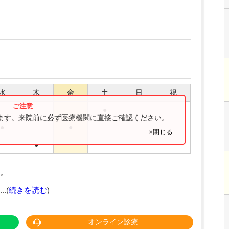
水
木
金
土
日
祝
●
ります。来院前に必ず医療機関に直接ご確認ください。
●
●
×閉じる
●
。
.(
続きを読む
)
オンライン診療