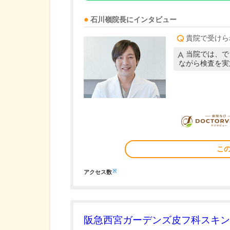
石川嶺
院長
にインタビュー
貴院で受けら
当院では、で
ながら検査を実
こ
※
アクセス数
阪急西宮ガーデンズ皮フ科スキン