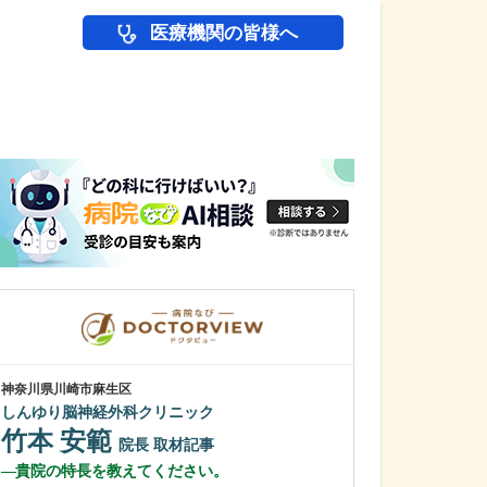
医療機関の皆様へ
医師(ドクター)の
神奈川県川崎市麻生区
岡山県新見市
しんゆり脳神経外科クリニック
太田病院
太田 徹
竹本 安範
院長
院長
取材記事
田邉 綾
貴院の特長を教えてください。
医師