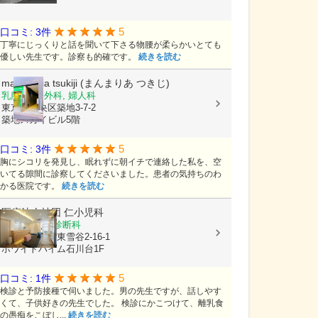
5
口コミ: 3件
丁寧にじっくりと話を聞いて下さる物腰が柔らかいとても
優しい先生です。診察も的確です。
続きを読む
mammaria tsukiji (まんまりあ つきじ)
乳腺外科, 外科, 婦人科
東京都中央区築地3-7-2
築地スカイビル5階
5
口コミ: 3件
胸にシコリを発見し、眠れずに朝イチで連絡した私を、空
いてる隙間に診察してくださいました。患者の気持ちのわ
かる医院です。
続きを読む
医療法人社団
仁小児科
小児科, 病理診断科
東京都大田区東雪谷2-16-1
ホワイトハイム石川台1F
5
口コミ: 1件
検診と予防接種で伺いました。男の先生ですが、話しやす
くて、子供好きの先生でした。 検診にかこつけて、離乳食
の愚痴をこぼし...
続きを読む