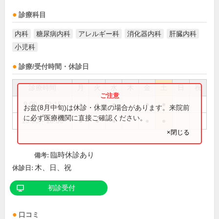
診療科目
内科
糖尿病内科
アレルギー科
消化器内科
肝臓内科
小児科
診療/受付時間・休診日
診療時間
月
火
水
木
金
土
日
祝
9:00～12:15
●
●
●
●
●
お盆(8月中旬)は休診・休業の場合があります。来院前
に必ず医療機関に直接ご確認ください。
15:00～18:00
●
●
●
●
●
×閉じる
臨時休診あり
備考:
木、日、祝
休診日:
初診受付
口コミ