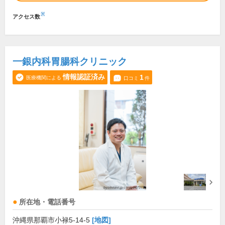
※
アクセス数
一銀内科胃腸科クリニック
情報認証済み
1
医療機関による
口コミ
件
所在地・電話番号
沖縄県那覇市小禄5-14-5
[地図]