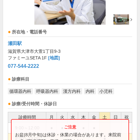
所在地・電話番号
瀬田駅
滋賀県大津市大萱1丁目9-3
ファミーユSETA 1F
[地図]
077-544-2222
診療科目
循環器内科
呼吸器内科
漢方内科
内科
小児科
診療/受付時間・休診日
診療時間
月
火
水
木
金
土
日
祝
9:00～12:00
●
●
●
●
お盆(8月中旬)は休診・休業の場合があります。来院前
9:00～13:00
●