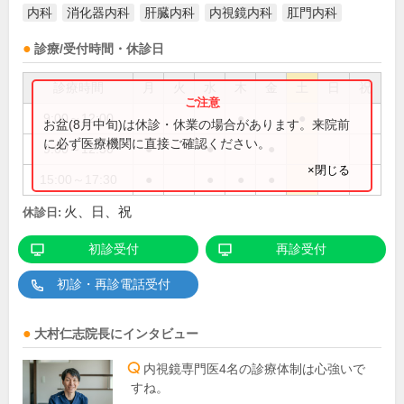
内科
消化器内科
肝臓内科
内視鏡内科
肛門内科
診療/受付時間・休診日
診療時間
月
火
水
木
金
土
日
祝
9:00～12:00
●
●
お盆(8月中旬)は休診・休業の場合があります。来院前
に必ず医療機関に直接ご確認ください。
9:00～12:30
●
●
●
×閉じる
15:00～17:30
●
●
●
●
火、日、祝
休診日:
初診受付
再診受付
初診・再診電話受付
大村仁志
院長
にインタビュー
内視鏡専門医4名の診療体制は心強いで
すね。