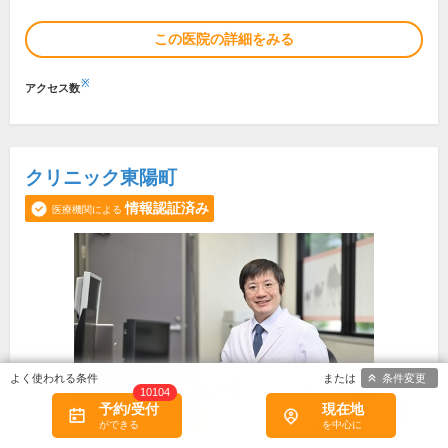
この医院の詳細をみる
※
アクセス数
クリニック東陽町
情報認証済み
医療機関による
条件変更
10104
予約/受付
現在地