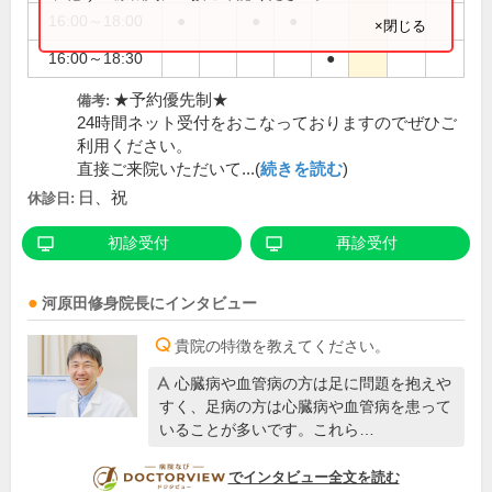
16:00～18:00
●
●
●
×閉じる
16:00～18:30
●
★予約優先制★
備考:
24時間ネット受付をおこなっておりますのでぜひご
利用ください。
直接ご来院いただいて...(
続きを読む
)
日、祝
休診日:
初診受付
再診受付
河原田修身
院長
にインタビュー
貴院の特徴を教えてください。
心臓病や血管病の方は足に問題を抱えや
すく、足病の方は心臓病や血管病を患って
いることが多いです。これら…
DOCTORVIEW
でインタビュー全文を読む