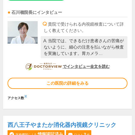
石川嶺
院長
にインタビュー
貴院で受けられる内視鏡検査について詳
しく教えてください。
当院では、できるだけ患者さんの苦痛が
ないように、細心の注意を払いながら検査
を実施しています。胃カメラ…
DOCTORVIEW
でインタビュー全文を読む
この医院の詳細をみる
※
アクセス数
西八王子やまたか消化器内視鏡クリニック
情報認証済み
2
医療機関による
口コミ
件