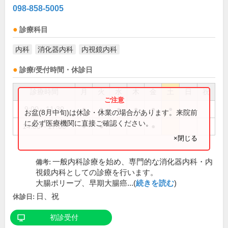
098-858-5005
診療科目
内科
消化器内科
内視鏡内科
診療/受付時間・休診日
診療時間
月
火
水
木
金
土
日
祝
9:00～11:30
●
●
●
●
●
●
お盆(8月中旬)は休診・休業の場合があります。来院前
に必ず医療機関に直接ご確認ください。
14:00～17:00
●
●
●
×閉じる
一般内科診療を始め、専門的な消化器内科・内
備考:
視鏡内科としての診療を行います。
大腸ポリープ、早期大腸癌...(
続きを読む
)
日、祝
休診日:
初診受付