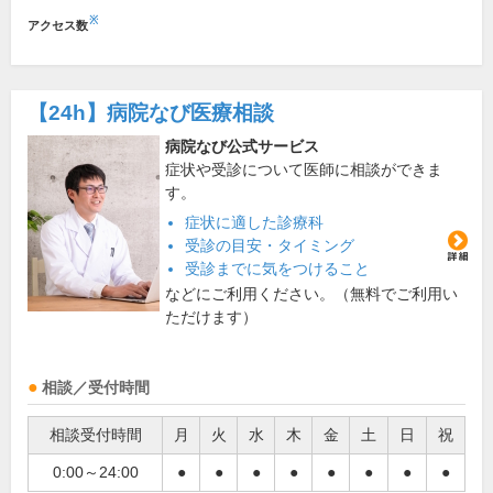
※
アクセス数
【24h】
病院なび医療相談
病院なび公式サービス
症状や受診について医師に相談ができま
す。
症状に適した診療科
受診の目安・タイミング
受診までに気をつけること
などにご利用ください。（無料でご利用い
ただけます）
相談／受付時間
相談受付時間
月
火
水
木
金
土
日
祝
0:00～24:00
●
●
●
●
●
●
●
●