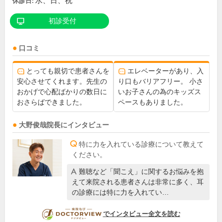
水、日、祝
休診日:
初診受付
口コミ
とっても親切で患者さんを
エレベーターがあり、入
安心させてくれます。先生の
り口もバリアフリー。 小さ
おかげで心配ばかりの数日に
いお子さんの為のキッズス
おさらばできました。
ペースもありました。
大野俊哉
院長
にインタビュー
特に力を入れている診療について教えて
ください。
難聴など「聞こえ」に関するお悩みを抱
えて来院される患者さんは非常に多く、耳
の診療には特に力を入れてい…
DOCTORVIEW
でインタビュー全文を読む