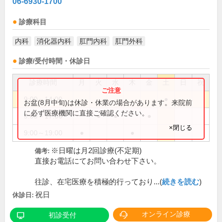
06-6930-1700
診療科目
内科
消化器内科
肛門内科
肛門外科
診療/受付時間・休診日
診療時間
月
火
水
木
金
土
日
祝
9:00～14:00
●
お盆(8月中旬)は休診・休業の場合があります。来院前
に必ず医療機関に直接ご確認ください。
9:00～17:00
●
●
●
×閉じる
9:00～19:00
●
●
※日曜は月2回診療(不定期)
備考:
直接お電話にてお問い合わせ下さい。
往診、在宅医療を積極的行っており...(
続きを読む
)
祝日
休診日:
オンライン診療
初診受付