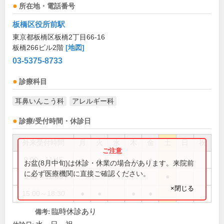
所在地・電話番号
板橋区役所前駅
東京都板橋区板橋2丁目66-16
板橋266ビル2階
[地図]
03-5375-8733
診療科目
耳鼻いんこう科
アレルギー科
診療/受付時間・休診日
外来受付時間
月
火
水
木
金
土
日
祝
9:00～11:45
●
●
●
●
お盆(8月中旬)は休診・休業の場合があります。来院前
に必ず医療機関に直接ご確認ください。
9:00～12:45
●
×閉じる
15:00～18:30
●
●
●
●
臨時休診あり
備考: