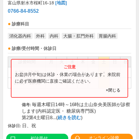
富山県射水市桜町16-18
[地図]
0766-84-8552
診療科目
消化器内科
外科
内科
大腸・肛門外科
胃腸内科
診療/受付時間・休診日
診療時間
月
火
水
木
金
土
日
祝
8:30～12:30
●
●
●
●
●
●
お盆(8月中旬)は休診・休業の場合があります。来院前
に必ず医療機関に直接ご確認ください。
14:00～18:30
●
●
●
●
×閉じる
毎週木曜日14時～16時は土山奈央美医師が診察
備考:
します(内科認定医・ 糖尿病専門医)
第2第4土曜日8...(
続きを読む
)
日、祝
休診日:
オンライン診療
初診受付