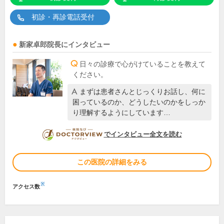
初診・再診電話受付
新家卓郎
院長
にインタビュー
日々の診療で心がけていることを教えて
ください。
まずは患者さんとじっくりお話し、何に
困っているのか、どうしたいのかをしっか
り理解するようにしています…
DOCTORVIEW
でインタビュー全文を読む
この医院の詳細をみる
※
アクセス数