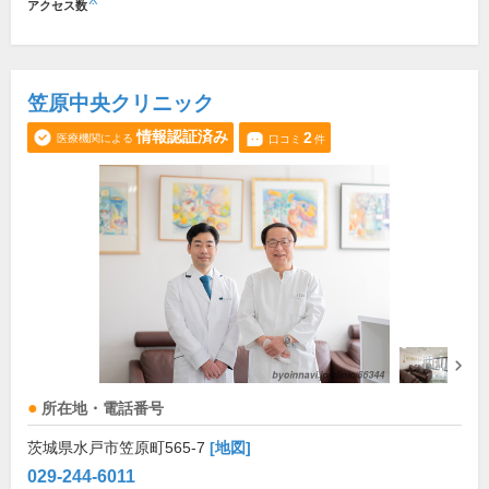
※
アクセス数
笠原中央クリニック
情報認証済み
2
医療機関による
口コミ
件
所在地・電話番号
茨城県水戸市笠原町565-7
[地図]
029-244-6011