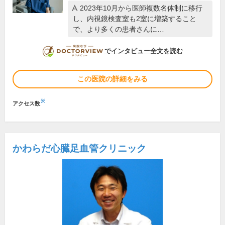
2023年10月から医師複数名体制に移行
し、内視鏡検査室も2室に増築すること
で、より多くの患者さんに…
DOCTORVIEW
でインタビュー全文を読む
この医院の詳細をみる
※
アクセス数
かわらだ心臓足血管クリニック