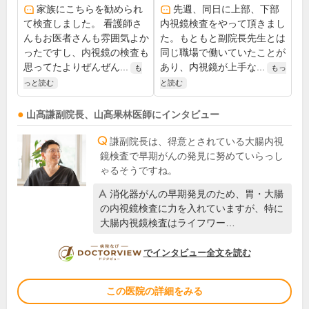
家族にこちらを勧められ
先週、同日に上部、下部
て検査しました。 看護師さ
内視鏡検査をやって頂きまし
んもお医者さんも雰囲気よか
た。もともと副院長先生とは
ったですし、内視鏡の検査も
同じ職場で働いていたことが
思ってたよりぜんぜん...
あり、内視鏡が上手な...
も
もっ
っと読む
と読む
山髙謙
副院長
、
山髙果林
医師
にインタビュー
謙副院長は、得意とされている大腸内視
鏡検査で早期がんの発見に努めていらっし
ゃるそうですね。
消化器がんの早期発見のため、胃・大腸
の内視鏡検査に力を入れていますが、特に
大腸内視鏡検査はライフワー…
DOCTORVIEW
でインタビュー全文を読む
この医院の詳細をみる