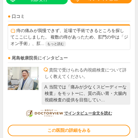
口コミ
痔の痛みが我慢できず、近場で手術できるところを探し
てここにしました。 複数の痔があったため、肛門の中は「ジ
オン手術」、肛...
もっと読む
尾島敏康
院長
にインタビュー
貴院で受けられる内視鏡検査について詳
しく教えてください。
当院では「痛みが少なくスピーディーな
検査」をモットーに、質の高い胃・大腸内
視鏡検査の提供を目指してい…
DOCTORVIEW
でインタビュー全文を読む
この医院の詳細をみる