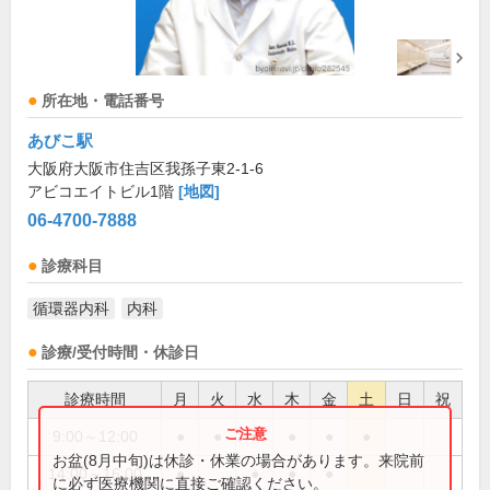
所在地・電話番号
あびこ駅
大阪府大阪市住吉区我孫子東2-1-6
アビコエイトビル1階
[地図]
06-4700-7888
診療科目
循環器内科
内科
診療/受付時間・休診日
診療時間
月
火
水
木
金
土
日
祝
9:00～12:00
●
●
●
●
●
●
お盆(8月中旬)は休診・休業の場合があります。来院前
14:00～16:00
●
●
●
●
に必ず医療機関に直接ご確認ください。