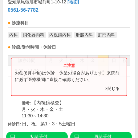
愛知県尾張旭市城前町1-10-12
[地図]
0561-56-7782
診療科目
内科
消化器内科
内視鏡内科
肝臓内科
肛門内科
診療/受付時間・休診日
診療時間
月
火
水
木
金
土
日
祝
9:00～11:30
●
●
●
●
●
●
お盆(8月中旬)は休診・休業の場合があります。来院前
に必ず医療機関に直接ご確認ください。
×閉じる
【内視鏡検査】
備考:
月・火・木・金・土
11:30～14:30
日、祝、第1・3・5土曜日
休診日:
初診受付
再診受付