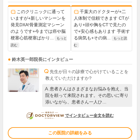
このクリニックに通って
千葉大のドクターが+二
いますが+新しいマシーンを
人体制で信頼できます CTが
発見DXA!骨量測定マシーン
あり+頭や胸をCTで見たの
のようです+今までは癌や脳
で+安心感もあります 手術す
梗塞心筋梗塞ばかり...
る病気も+その病...
もっと
もっと読
読む
む
鈴木英一郎
院長
にインタビュー
先生が日々の診療で心がけていることを
教えていただけますか?
患者さんはさまざまなお悩みを抱え、当
院を頼って来院されます。その思いに寄り
添いながら、患者さん一人ひ…
DOCTORVIEW
でインタビュー全文を読む
この医院の詳細をみる