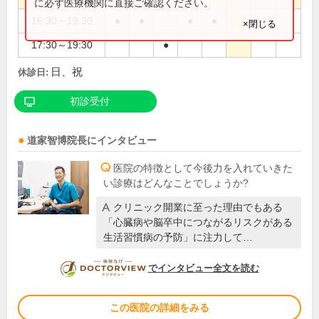
に必ず医療機関に直接ご確認ください。
16:30～19:30
●
●
●
●
×閉じる
17:30～19:30
●
日、祝
休診日:
初診受付
道家智博
院長
にインタビュー
医院の特徴として今後力を入れていきた
い診療はどんなことでしょうか?
クリニック開業に至った理由でもある
「心臓病や脳卒中につながるリスクがある
生活習慣病の予防」に注力して…
DOCTORVIEW
でインタビュー全文を読む
この医院の詳細をみる