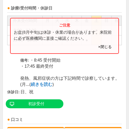
診療/受付時間・休診日
外来受付時間
月
火
水
木
金
土
日
祝
9:00～12:30
●
●
●
●
●
●
お盆(8月中旬)は休診・休業の場合があります。来院前
に必ず医療機関に直接ご確認ください。
15:00～18:00
●
●
●
●
×閉じる
・8:45 受付開始
備考:
・17:45 最終受付
発熱、風邪症状の方は下記時間で診察しています。
(月...(
続きを読む
)
日、祝
休診日:
初診受付
口コミ