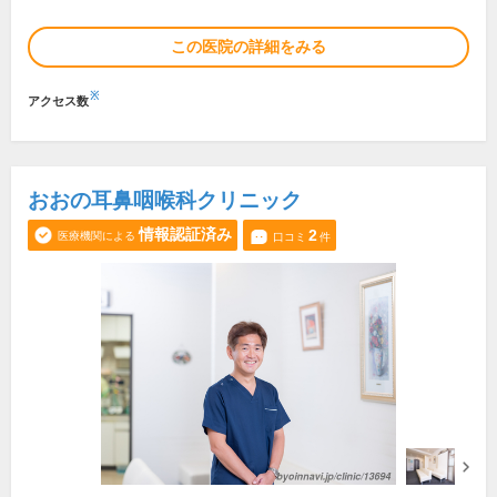
この医院の詳細をみる
※
アクセス数
おおの耳鼻咽喉科クリニック
情報認証済み
2
医療機関による
口コミ
件