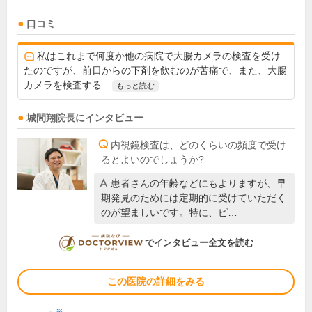
口コミ
私はこれまで何度か他の病院で大腸カメラの検査を受け
たのですが、前日からの下剤を飲むのが苦痛で、また、大腸
カメラを検査する...
もっと読む
城間翔
院長
にインタビュー
内視鏡検査は、どのくらいの頻度で受け
るとよいのでしょうか?
患者さんの年齢などにもよりますが、早
期発見のためには定期的に受けていただく
のが望ましいです。特に、ピ…
DOCTORVIEW
でインタビュー全文を読む
この医院の詳細をみる