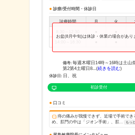
診療/受付時間・休診日
診療時間
月
火
8:30～12:30
●
●
お盆(8月中旬)は休診・休業の場合があ
14:00～18:30
●
●
毎週木曜日14時～16時は土山
備考:
第2第4土曜日8...(
続きを読む
)
日、祝
休診日:
初診受付
口コミ
痔の痛みが我慢できず、近場で手術でき
め、肛門の中は「ジオン手術」、肛...
もっ
尾島敏康
院長
にインタビュー