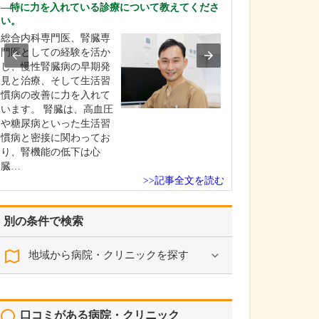
い。
特に力を入れている診療について教えてくださ
い。
患者さんの体の
でなく心の健康
総合内科専門医、腎臓専
添い、患者さん
門医としての経験を活か
生きることを支
し、慢性腎臓病の早期発
く、ということ
見と治療、そして生活習
これは、医師を
慣病の改善に力を入れて
当時から変わら
います。 腎臓は、高血圧
けている私の原
や糖尿病といった生活習
来院される方の
慣病と密接に関わってお
病気…
り、腎機能の低下は心
臓…
>>記事全文を読む
別の条件で検索
地域から病院・クリニックを探す
口コミがある病院・クリニック