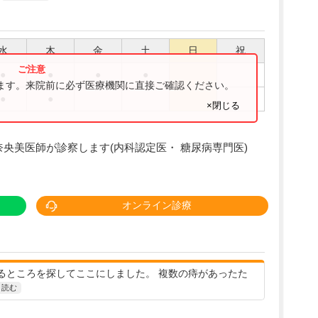
水
木
金
土
日
祝
●
●
●
●
ります。来院前に必ず医療機関に直接ご確認ください。
●
●
×閉じる
奈央美医師が診察します(内科認定医・ 糖尿病専門医)
オンライン診療
るところを探してここにしました。 複数の痔があったた
と読む