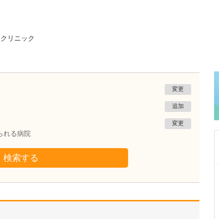
・クリニック
変更
追加
変更
られる病院
検索する
広島県広島市東区
山下内科消化器科クリニック
山下 喜史
院長
取材記事
特に、力を入れている診療についてお聞かせく