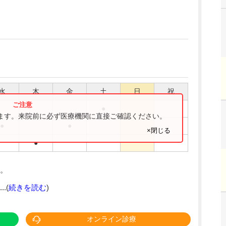
水
木
金
土
日
祝
●
ります。来院前に必ず医療機関に直接ご確認ください。
●
●
×閉じる
●
。
.(
続きを読む
)
オンライン診療