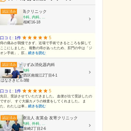
尾島クリニック
認証済み
消化器内科, 外科, 内科, ...
富山県射水市桜町16-18
5
口コミ: 1件
痔の痛みが我慢できず、近場で手術できるところを探して
ここにしました。 複数の痔があったため、肛門の中は「ジ
オン手術」、肛...
続きを読む
ありずみ消化器内科
認証済み
内科, 消化器内科
大阪府大阪市西区南堀江2丁目4-1
はなさきビル3階
5
口コミ: 1件
先日、受診させていただきました。 血便が出て受診したの
ですが、 すぐ大腸カメラの検査をしてくれました。 ま
た、わたしは車...
続きを読む
医療法人 友英会
友寄クリニック
認証済み
内科, 消化器内科, 外科, ...
沖縄県那覇市泉崎2丁目2-6