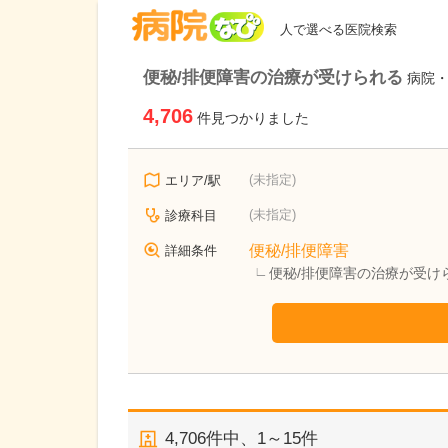
病院なび
人で選べる医院検索
便秘/排便障害の治療が受けられる
病院
4,706
件見つかりました
(未指定)
エリア/駅
(未指定)
診療科目
便秘/排便障害
詳細条件
便秘/排便障害の治療が受け
4,706
件中、
1～15件