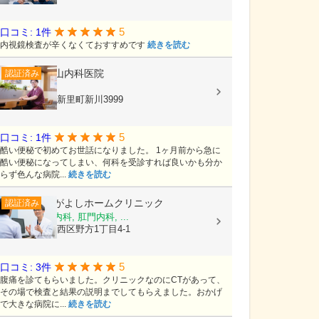
5
口コミ: 1件
内視鏡検査が辛くなくておすすめです
続きを読む
下山内科医院
認証済み
内科
群馬県桐生市新里町新川3999
5
口コミ: 1件
酷い便秘で初めてお世話になりました。 1ヶ月前から急に
酷い便秘になってしまい、何科を受診すれば良いかも分か
らず色んな病院...
続きを読む
ながよしホームクリニック
認証済み
内科, 消化器内科, 肛門内科, ...
福岡県福岡市西区野方1丁目4-1
5
口コミ: 3件
腹痛を診てもらいました。クリニックなのにCTがあって、
その場で検査と結果の説明までしてもらえました。おかげ
で大きな病院に...
続きを読む