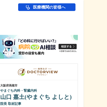
医療機関の皆様へ
医師(ドクター)の
大阪府高槻市
東京都新宿区
やまぐち内科・腎臓内科
KDDIビルクリニ
山口 嘉土(やまぐち よしと)
五十嵐 慶
日々の診療で心
院長
取材記事