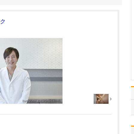
ださい。
ここ最近、増加傾向にあ
る「下痢」や「便秘」な
ク
ど排便異常に悩んでいる
患者さんの診療に、特に
力を入れています。 下痢
や便秘は、誰もが経験す
るありふれた症状のため
軽く考えがちですが、そ
れらの症状の原因には、
…
>>記事全文を読む