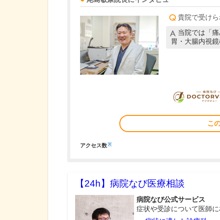
貴院で受けら
当院では「痛
胃・大腸内視鏡
こ
※
アクセス数
【24h】
病院なび医療相談
病院なび公式サービス
症状や受診について医師に