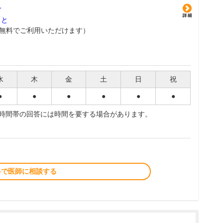
グ
こと
無料でご利用いただけます）
水
木
金
土
日
祝
●
●
●
●
●
●
夜時間帯の回答には時間を要する場合があります。
料で医師に相談する