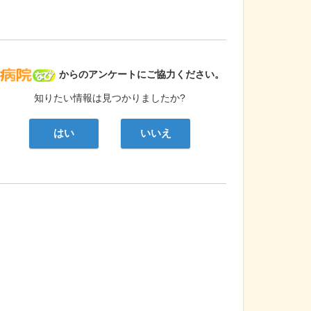
病院なび
からのアンケートにご協力ください。
知りたい情報は見つかりましたか?
はい
いいえ