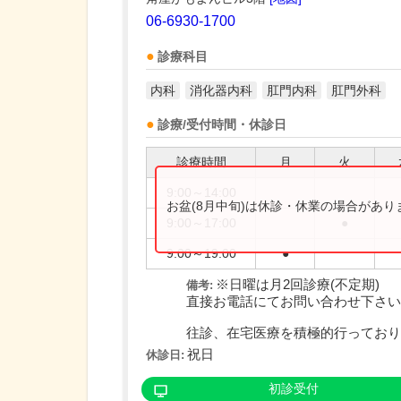
06-6930-1700
診療科目
内科
消化器内科
肛門内科
肛門外科
診療/受付時間・休診日
診療時間
月
火
9:00～14:00
お盆(8月中旬)は休診・休業の場合があ
9:00～17:00
●
9:00～19:00
●
※日曜は月2回診療(不定期)
備考:
直接お電話にてお問い合わせ下さい
往診、在宅医療を積極的行っており..
祝日
休診日:
初診受付