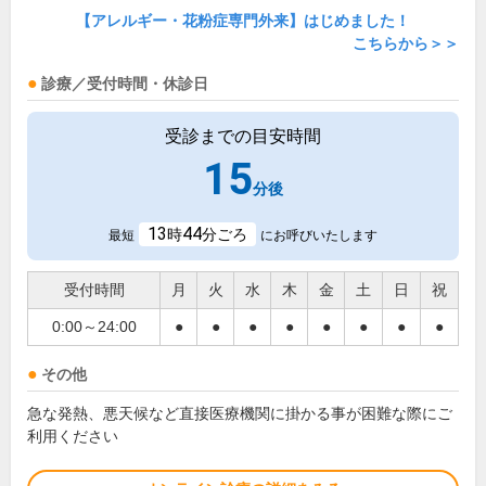
【アレルギー・花粉症専門外来】はじめました！
こちらから＞＞
診療／受付時間・休診日
受診までの目安時間
15
分後
13
44
時
分ごろ
最短
にお呼びいたします
受付時間
月
火
水
木
金
土
日
祝
0:00～24:00
●
●
●
●
●
●
●
●
その他
急な発熱、悪天候など直接医療機関に掛かる事が困難な際にご
利用ください