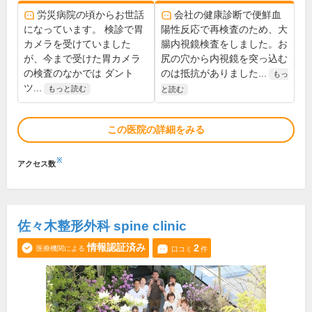
労災病院の頃からお世話
会社の健康診断で便鮮血
になっています。 検診で胃
陽性反応で再検査のため、大
カメラを受けていました
腸内視鏡検査をしました。お
が、今まで受けた胃カメラ
尻の穴から内視鏡を突っ込む
の検査のなかでは ダント
のは抵抗がありました...
もっ
ツ...
もっと読む
と読む
この医院の詳細をみる
※
アクセス数
佐々木整形外科 spine clinic
情報認証済み
2
医療機関による
口コミ
件