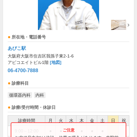
所在地・電話番号
あびこ駅
大阪府大阪市住吉区我孫子東2-1-6
アビコエイトビル1階
[地図]
06-4700-7888
診療科目
循環器内科
内科
診療/受付時間・休診日
診療時間
月
火
水
木
金
土
日
祝
9:00～12:00
●
●
●
●
●
●