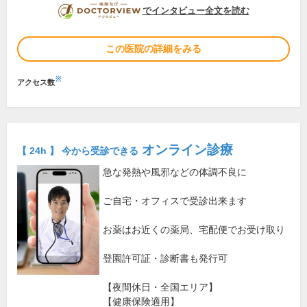
DOCTORVIEW
でインタビュー全文を読む
この医院の詳細をみる
※
アクセス数
オンライン診療
【 24h 】 今から受診できる
急な発熱や風邪などの体調不良に
ご自宅・オフィスで受診出来ます
お薬はお近くの薬局、宅配便でお受け取り
登園許可証・診断書も発行可
【夜間休日・全国エリア】
【健康保険適用】