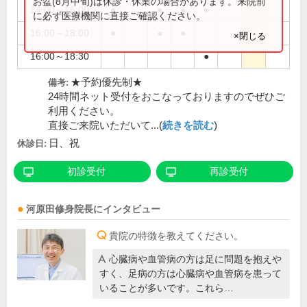
お盆(8月中旬)は休診・休業の場合があります。来院前
14:00～16:00
●
●
●
●
に必ず医療機関に直接ご確認ください。
16:00～18:00
●
●
●
×閉じる
16:00～18:30
●
★予約優先制★
備考:
24時間ネット受付をおこなっておりますのでぜひご
利用ください。
直接ご来院いただいて...(
続きを読む
)
日、祝
休診日:
初診受付
再診受付
河原田修身
院長
にインタビュー
貴院の特徴を教えてください。
心臓病や血管病の方は足に問題を抱えや
すく、足病の方は心臓病や血管病を患って
いることが多いです。これら…