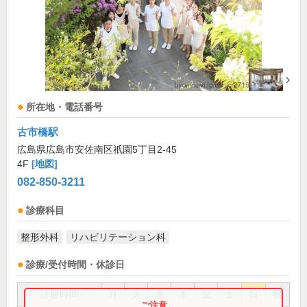
所在地・電話番号
古市橋駅
広島県広島市安佐南区祇園5丁目2-45
4F
[地図]
082-850-3211
診療科目
整形外科
リハビリテーション科
診療/受付時間・休診日
診療時間
月
火
水
木
金
土
日
祝