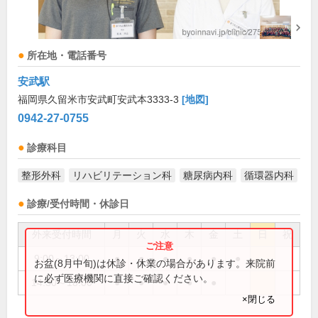
所在地・電話番号
安武駅
福岡県久留米市安武町安武本3333-3
[地図]
0942-27-0755
診療科目
整形外科
リハビリテーション科
糖尿病内科
循環器内科
診療/受付時間・休診日
外来受付時間
月
火
水
木
金
土
日
祝
9:00～13:00
●
●
●
●
●
●
お盆(8月中旬)は休診・休業の場合があります。来院前
に必ず医療機関に直接ご確認ください。
14:30～18:00
●
●
●
●
●
×閉じる