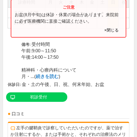
診療時間
月
火
水
木
金
土
日
祝
9:00～12:00
●
●
●
●
●
●
お盆(8月中旬)は休診・休業の場合があります。来院前
に必ず医療機関に直接ご確認ください。
14:00～18:00
●
●
●
●
×閉じる
受付時間
備考:
午前:9:00～11:50
午後:14:00～17:50
精神科・心療内科について
月・...(
続きを読む
)
金・土の午後、日、祝、何末年始、お盆
休診日:
初診受付
口コミ
左手の腱鞘炎で診察していただいたのですが、薬で治す
か注射にするか、または手術かと、それぞれの治療法のメリ