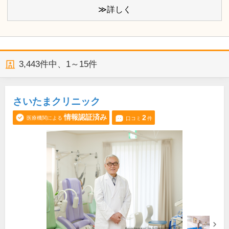
≫詳しく
3,443
件中、
1～15件
さいたまクリニック
情報認証済み
2
医療機関による
口コミ
件