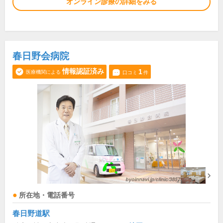
オンライン診療の詳細をみる
春日野会病院
情報認証済み
1
医療機関による
口コミ
件
所在地・電話番号
春日野道駅