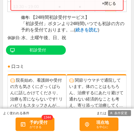
×閉じる
13:30～19:00
●
●
【24時間初診受付サービス】
備考:
「初診受付」ボタンより24時間いつでも初診の方の
予約を受付ております。...(
続きを読む
)
水、土曜午後、日、祝
休診日:
初診受付
口コミ
院長始め、看護師や受付
関節リウマチで通院して
の方も気さくにざっくばら
います。体のことはもちろ
んに話しかけてくださり、
ん、治療するにあたり避けて
治療も苦にならないです! リ
通れない経済的なことも考
ハビリもスタッフさんが...
え、寄り添って治療してく...
もっと読む
もっと読む
条件変更
1344
予約/受付
現在地
この医院の詳細をみる