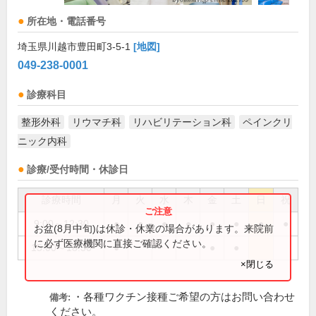
所在地・電話番号
埼玉県川越市豊田町3-5-1
[地図]
049-238-0001
診療科目
整形外科
リウマチ科
リハビリテーション科
ペインクリ
ニック内科
診療/受付時間・休診日
診療時間
月
火
水
木
金
土
日
祝
9:00～12:30
●
●
●
●
●
●
●
●
お盆(8月中旬)は休診・休業の場合があります。来院前
に必ず医療機関に直接ご確認ください。
15:00～18:30
●
●
●
×閉じる
・各種ワクチン接種ご希望の方はお問い合わせ
備考:
ください。