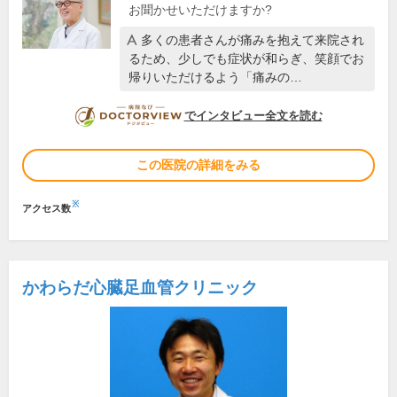
お聞かせいただけますか?
多くの患者さんが痛みを抱えて来院され
るため、少しでも症状が和らぎ、笑顔でお
帰りいただけるよう「痛みの…
DOCTORVIEW
でインタビュー全文を読む
この医院の詳細をみる
※
アクセス数
かわらだ心臓足血管クリニック