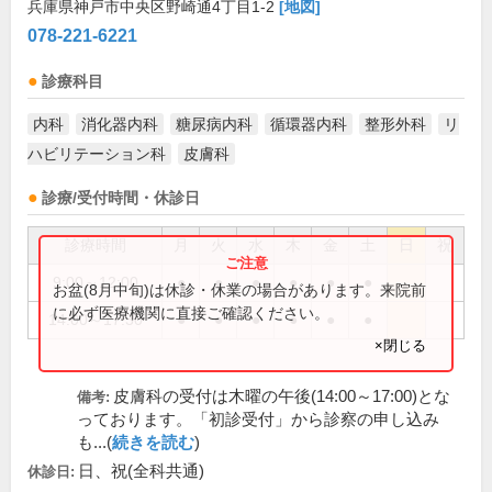
兵庫県神戸市中央区野崎通4丁目1-2
[地図]
078-221-6221
診療科目
内科
消化器内科
糖尿病内科
循環器内科
整形外科
リ
ハビリテーション科
皮膚科
診療/受付時間・休診日
診療時間
月
火
水
木
金
土
日
祝
9:00～12:00
●
●
●
●
●
●
お盆(8月中旬)は休診・休業の場合があります。来院前
に必ず医療機関に直接ご確認ください。
14:00～17:30
●
●
●
●
●
●
×閉じる
皮膚科の受付は木曜の午後(14:00～17:00)とな
備考:
っております。「初診受付」から診察の申し込み
も...(
続きを読む
)
日、祝(全科共通)
休診日: