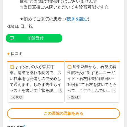
☆当院は予約制ではございません☆
備考:
☆当日直接ご来院いただいても診察可能です☆
★初めてご来院の患者...(
続きを読む
)
日、祝
休診日:
初診受付
口コミ
まず受付の人が親切丁
局部麻酔から、石灰沈着
寧。清潔感溢れる院内で、広
性腱板炎に対するエコーガ
い駐車場も完備なので安心し
イド下石灰除去術(即日5～
て通えます。しみず先生もイ
10分)にて石灰を抜いてもら
ラストを書いて症状を説...
って、半年苦しんでい...
も
も
っと読む
っと読む
この医院の詳細をみる
※