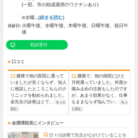
(一部、市の助成適用のワクチンあり)
※水曜...(
続きを読む
)
火曜午後、水曜午後、木曜午後、日曜午後、祝日午
休診日:
後
初診受付
口コミ
腰痛で他の医院に通って
腰痛で、他の病院にひと
いましたが良くならず、知人
月程通っていました。何度か
に相談したところこちらのク
痛み止めの注射もしたのです
リニックを勧められました。
が、あまり効果がなく、仕事
金先生の診察はとて...
もままならず悩んでい...
もっと
もっ
読む
と読む
金潤澤
院長
にインタビュー
日々の診療で先生が心がけていることを