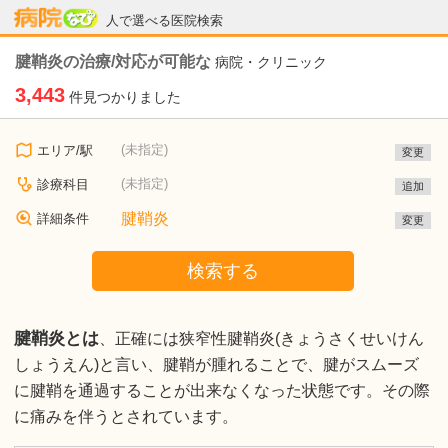
病院なび
人で選べる医院検索
腱鞘炎の治療/対応が可能な
病院・クリニック
3,443
件見つかりました
(未指定)
エリア/駅
変更
(未指定)
診療科目
追加
腱鞘炎
詳細条件
変更
検索する
腱鞘炎とは
、正確には狭窄性腱鞘炎(きょうさくせいけん
しょうえん)と言い、腱鞘が腫れることで、腱がスムーズ
に腱鞘を通過することが出来なくなった状態です。その際
に痛みを伴うとされています。