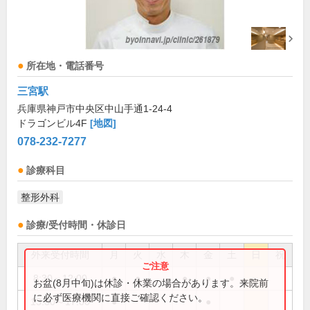
所在地・電話番号
三宮駅
兵庫県神戸市中央区中山手通1-24-4
ドラゴンビル4F
[地図]
078-232-7277
診療科目
整形外科
診療/受付時間・休診日
外来受付時間
月
火
水
木
金
土
日
祝
8:30～12:00
●
●
●
●
●
お盆(8月中旬)は休診・休業の場合があります。来院前
に必ず医療機関に直接ご確認ください。
13:30～17:00
●
●