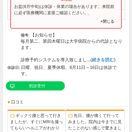
9:00～12:00
●
●
●
●
●
●
お盆(8月中旬)は休診・休業の場合があります。来院前
に必ず医療機関に直接ご確認ください。
14:30～18:00
●
●
●
●
×閉じる
【お知らせ】
備考:
毎月第二、第四木曜日は大学病院からの代診となり
ます。
診療予約システムを導入致しまし...(
続きを読む
)
日曜、祝日、夏季休暇、8月11日～16日は休診で
休診日:
す。
初診受付
口コミ
ギックリ腰と思って行き
先日、腰が痛くて行って
ましたが、すぐにMRIを撮っ
みました。院内は今までに見
てもらいヘルニアがわかり
たことのない感じで驚きまし