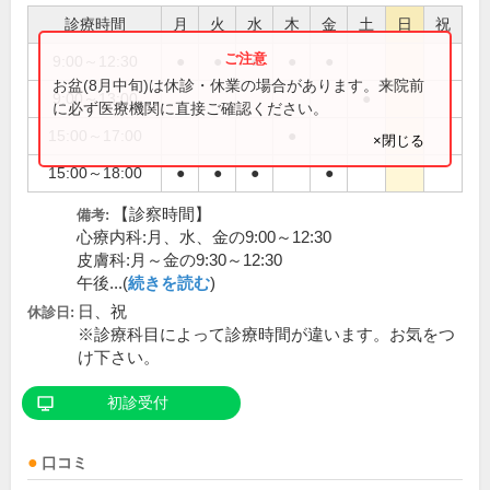
診療時間
月
火
水
木
金
土
日
祝
9:00～12:30
●
●
●
●
●
お盆(8月中旬)は休診・休業の場合があります。来院前
9:00～13:00
●
に必ず医療機関に直接ご確認ください。
15:00～17:00
●
×閉じる
15:00～18:00
●
●
●
●
【診察時間】
備考:
心療内科:月、水、金の9:00～12:30
皮膚科:月～金の9:30～12:30
午後...(
続きを読む
)
日、祝
休診日:
※診療科目によって診療時間が違います。お気をつ
け下さい。
初診受付
口コミ