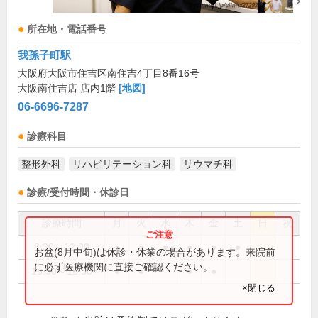
所在地・電話番号
我孫子町駅
大阪府大阪市住吉区南住吉4丁目8番16号
大阪南住吉店 店内1階
[地図]
06-6696-7287
診療科目
整形外科
リハビリテーション科
リウマチ科
診療/受付時間・休診日
診療時間
月
火
水
木
金
土
日
祝
8:30～12:00
●
●
●
●
●
●
お盆(8月中旬)は休診・休業の場合があります。来院前
に必ず医療機関に直接ご確認ください。
15:30～18:30
●
●
●
●
×閉じる