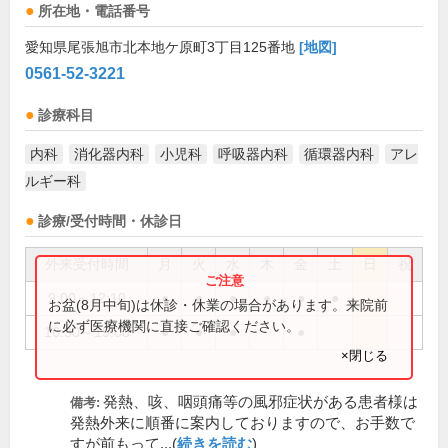
所在地・電話番号
愛知県尾張旭市北本地ケ原町3丁目125番地
[地図]
0561-52-3221
診療科目
内科
消化器内科
小児科
呼吸器内科
循環器内科
アレ
ルギー科
診療/受付時間・休診日
外来受付時間
月
火
水
木
金
土
日
祝
9:00～12:10
●
●
●
●
●
●
お盆(8月中旬)は休診・休業の場合があります。来院前
に必ず医療機関に直接ご確認ください。
16:30～19:00
●
●
●
●
×閉じる
発熱、咳、咽頭痛等の風邪症状がある患者様は
備考:
発熱外来に順番に案内しておりますので、お手数で
すが前もって...(
続きを読む
)