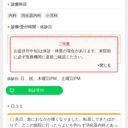
診療科目
内科
消化器内科
小児科
診療/受付時間・休診日
診療時間
月
火
水
木
金
土
日
祝
9:00～12:30
●
●
●
●
●
●
お盆(8月中旬)は休診・休業の場合があります。来院前
に必ず医療機関に直接ご確認ください。
15:00～18:00
●
●
●
●
×閉じる
日、祝、木曜日PM、土曜日PM
休診日:
初診受付
口コミ
先日、急におなかが痛くなりました。転居してきたばか
りで、どこの病院に行ったらよいか判らず消化器内科とあっ