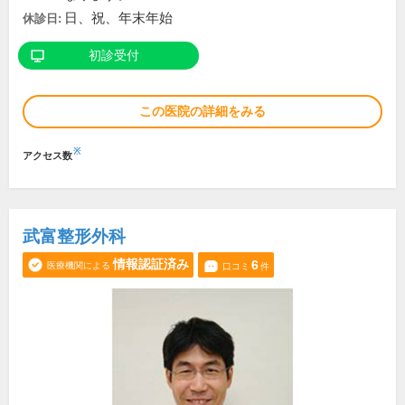
日、祝、年末年始
休診日:
初診受付
この医院の詳細をみる
※
アクセス数
武富整形外科
情報認証済み
6
医療機関による
口コミ
件