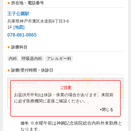
所在地・電話番号
王子公園駅
兵庫県神戸市灘区水道筋6丁目3-6
1F
[地図]
078-861-0865
診療科目
内科
呼吸器内科
アレルギー科
診療/受付時間・休診日
外来受付時間
月
火
水
木
金
土
日
祝
9:00～12:00
●
●
●
●
●
お盆(8月中旬)は休診・休業の場合があります。来院前
に必ず医療機関に直接ご確認ください。
16:00～19:00
●
●
●
●
×閉じる
※水曜午前は神鋼記念病院総合内科外来勤務と
備考:
なります。