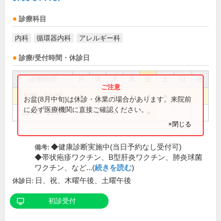
診療科目
内科
循環器内科
アレルギー科
診療/受付時間・休診日
診療時間
月
火
水
木
金
土
日
祝
9:00～12:30
●
●
●
●
●
●
お盆(8月中旬)は休診・休業の場合があります。来院前
に必ず医療機関に直接ご確認ください。
16:30～19:00
●
●
●
●
×閉じる
◆健康診断実施中(当日予約なし受付可)
備考:
◆帯状疱疹ワクチン、B型肝炎ワクチン、肺炎球菌
ワクチン、など...(
続きを読む
)
日、祝、木曜午後、土曜午後
休診日:
初診受付