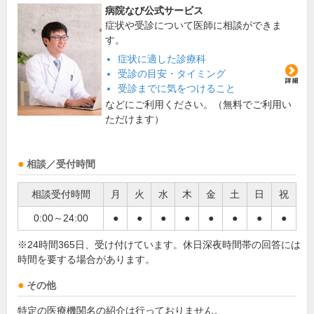
病院なび公式サービス
症状や受診について医師に相談ができま
す。
症状に適した診療科
受診の目安・タイミング
受診までに気をつけること
などにご利用ください。（無料でご利用い
ただけます）
相談／受付時間
相談受付時間
月
火
水
木
金
土
日
祝
0:00～24:00
●
●
●
●
●
●
●
●
※24時間365日、受け付けています。休日深夜時間帯の回答には
時間を要する場合があります。
その他
特定の医療機関名の紹介は行っておりません。