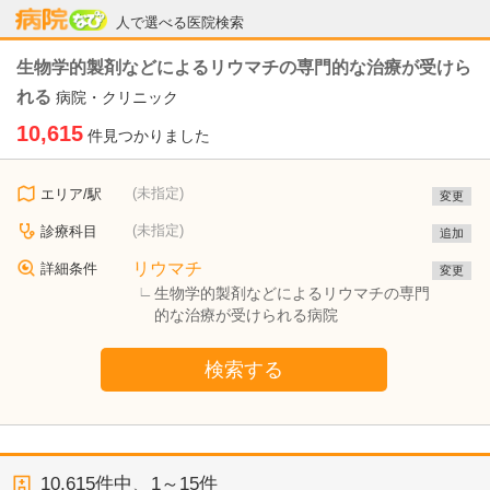
病院なび
人で選べる医院検索
生物学的製剤などによるリウマチの専門的な治療が受けら
れる
病院・クリニック
10,615
件見つかりました
(未指定)
エリア/駅
変更
(未指定)
診療科目
追加
リウマチ
詳細条件
変更
生物学的製剤などによるリウマチの専門
的な治療が受けられる病院
検索する
10,615
件中、
1～15件