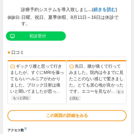
診療予約システムを導入致しまし...(
続きを読む
)
日曜、祝日、夏季休暇、8月11日～16日は休診で
休診日:
す。
初診受付
口コミ
ギックリ腰と思って行き
先日、腰が痛くて行って
ましたが、すぐにMRIを撮っ
みました。院内は今までに見
てもらいヘルニアがわかり
たことのない感じで驚きまし
ました。ブロック注射は痛
た。とても居心地が良かった
いと聞いてましたが思っ...
です。エコーを見なが...
もっ
もっと読む
と読む
この医院の詳細をみる
※
アクセス数