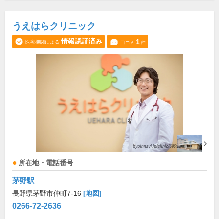
うえはらクリニック
情報認証済み
1
医療機関による
口コミ
件
所在地・電話番号
茅野駅
長野県茅野市仲町7-16
[地図]
0266-72-2636