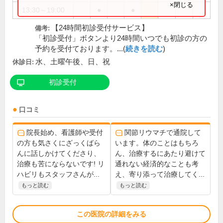
×閉じる
13:30～19:00
●
●
【24時間初診受付サービス】
備考:
「初診受付」ボタンより24時間いつでも初診の方の
予約を受付ております。...(
続きを読む
)
水、土曜午後、日、祝
休診日:
初診受付
口コミ
院長始め、看護師や受付
関節リウマチで通院して
の方も気さくにざっくばら
います。体のことはもちろ
んに話しかけてくださり、
ん、治療するにあたり避けて
治療も苦にならないです! リ
通れない経済的なことも考
ハビリもスタッフさんが...
え、寄り添って治療してく...
もっと読む
もっと読む
この医院の詳細をみる