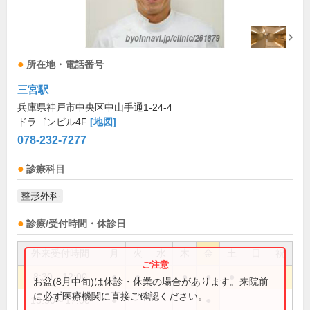
所在地・電話番号
三宮駅
兵庫県神戸市中央区中山手通1-24-4
ドラゴンビル4F
[地図]
078-232-7277
診療科目
整形外科
診療/受付時間・休診日
外来受付時間
月
火
水
木
金
土
日
祝
8:30～12:00
●
●
●
●
●
お盆(8月中旬)は休診・休業の場合があります。来院前
に必ず医療機関に直接ご確認ください。
13:30～17:00
●
●