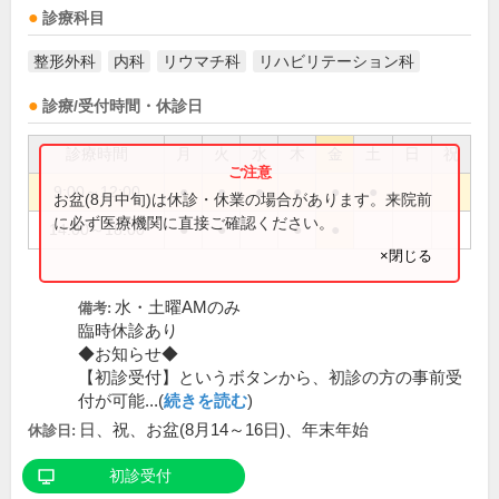
診療科目
整形外科
内科
リウマチ科
リハビリテーション科
診療/受付時間・休診日
診療時間
月
火
水
木
金
土
日
祝
9:00～12:00
●
●
●
●
●
●
お盆(8月中旬)は休診・休業の場合があります。来院前
に必ず医療機関に直接ご確認ください。
14:00～18:00
●
●
●
●
×閉じる
水・土曜AMのみ
備考:
臨時休診あり
◆お知らせ◆
【初診受付】というボタンから、初診の方の事前受
付が可能...(
続きを読む
)
日、祝、お盆(8月14～16日)、年末年始
休診日:
初診受付