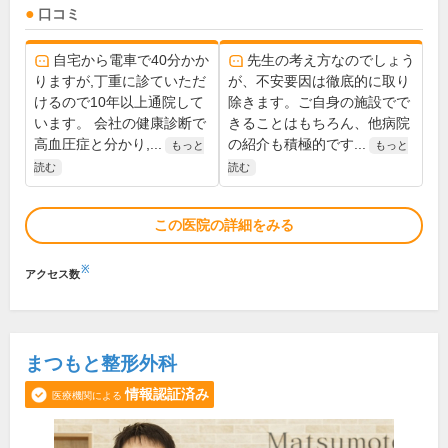
口コミ
自宅から電車で40分かか
先生の考え方なのでしょう
りますが,丁重に診ていただ
が、不安要因は徹底的に取り
けるので10年以上通院して
除きます。ご自身の施設でで
います。 会社の健康診断で
きることはもちろん、他病院
高血圧症と分かり,...
の紹介も積極的です...
もっと
もっと
読む
読む
この医院の詳細をみる
※
アクセス数
まつもと整形外科
情報認証済み
医療機関による