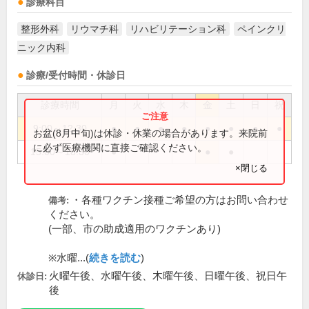
診療科目
整形外科
リウマチ科
リハビリテーション科
ペインクリ
ニック内科
診療/受付時間・休診日
診療時間
月
火
水
木
金
土
日
祝
9:00～12:30
●
●
●
●
●
●
●
●
お盆(8月中旬)は休診・休業の場合があります。来院前
に必ず医療機関に直接ご確認ください。
15:00～18:30
●
●
●
×閉じる
・各種ワクチン接種ご希望の方はお問い合わせ
備考:
ください。
(一部、市の助成適用のワクチンあり)
※水曜...(
続きを読む
)
火曜午後、水曜午後、木曜午後、日曜午後、祝日午
休診日:
後