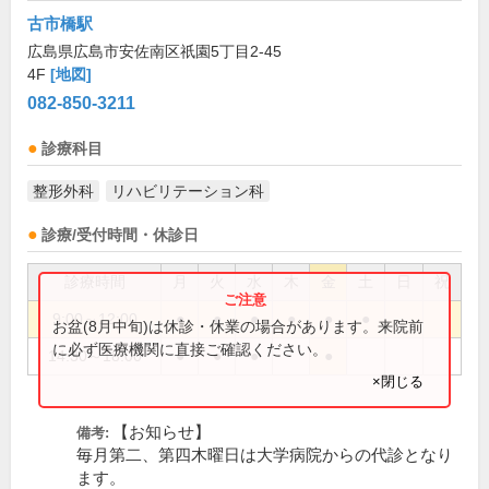
古市橋駅
広島県広島市安佐南区祇園5丁目2-45
4F
[地図]
082-850-3211
診療科目
整形外科
リハビリテーション科
診療/受付時間・休診日
診療時間
月
火
水
木
金
土
日
祝
9:00～12:00
●
●
●
●
●
●
お盆(8月中旬)は休診・休業の場合があります。来院前
に必ず医療機関に直接ご確認ください。
14:30～18:00
●
●
●
●
×閉じる
【お知らせ】
備考:
毎月第二、第四木曜日は大学病院からの代診となり
ます。