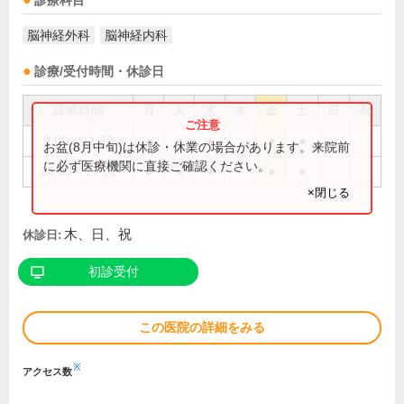
診療科目
脳神経外科
脳神経内科
診療/受付時間・休診日
診療時間
月
火
水
木
金
土
日
祝
9:00～11:30
●
●
●
●
●
お盆(8月中旬)は休診・休業の場合があります。来院前
に必ず医療機関に直接ご確認ください。
14:00～17:00
●
●
●
●
●
×閉じる
木、日、祝
休診日:
初診受付
この医院の詳細をみる
※
アクセス数