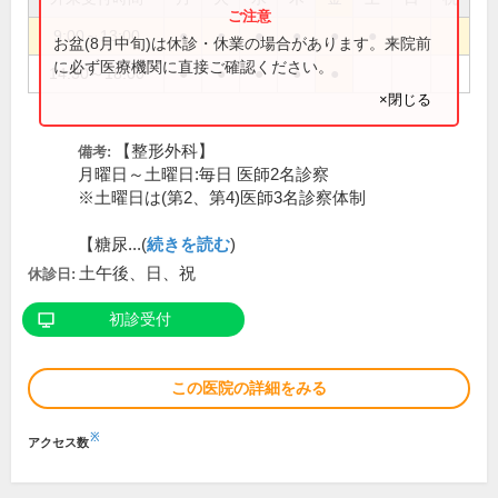
9:00～13:00
●
●
●
●
●
●
お盆(8月中旬)は休診・休業の場合があります。来院前
に必ず医療機関に直接ご確認ください。
14:30～18:00
●
●
●
●
●
×閉じる
【整形外科】
備考:
月曜日～土曜日:毎日 医師2名診察
※土曜日は(第2、第4)医師3名診察体制
【糖尿...(
続きを読む
)
土午後、日、祝
休診日:
初診受付
この医院の詳細をみる
※
アクセス数