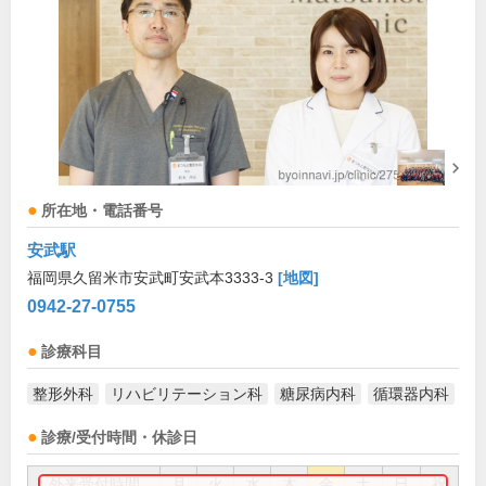
所在地・電話番号
安武駅
福岡県久留米市安武町安武本3333-3
[地図]
0942-27-0755
診療科目
整形外科
リハビリテーション科
糖尿病内科
循環器内科
診療/受付時間・休診日
外来受付時間
月
火
水
木
金
土
日
祝