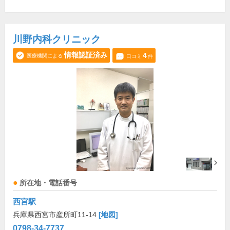
川野内科クリニック
情報認証済み
4
医療機関による
口コミ
件
所在地・電話番号
西宮駅
兵庫県西宮市産所町11-14
[地図]
0798-34-7737