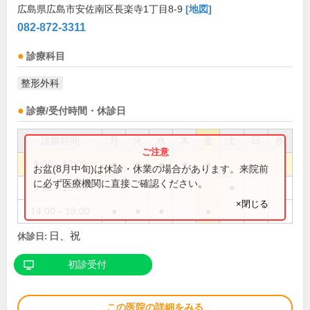
広島県広島市安佐南区長楽寺1丁目8-9
[地図]
082-872-3311
診療科目
整形外科
診療/受付時間・休診日
診療時間
月
火
水
木
金
土
日
祝
9:00～12:00
●
●
●
●
●
お盆(8月中旬)は休診・休業の場合があります。来院前
に必ず医療機関に直接ご確認ください。
9:00～13:00
●
×閉じる
14:00～18:00
●
●
●
●
日、祝
休診日:
初診受付
この医院の詳細をみる