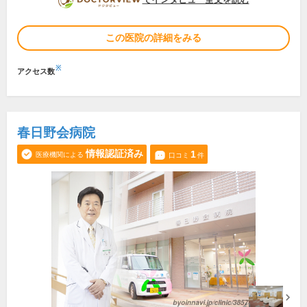
この医院の詳細をみる
※
アクセス数
春日野会病院
情報認証済み
1
医療機関による
口コミ
件