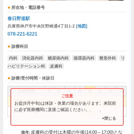
所在地・電話番号
春日野道駅
兵庫県神戸市中央区野崎通4丁目1-2
[地図]
078-221-6221
診療科目
内科
消化器内科
糖尿病内科
循環器内科
整形外科
リ
ハビリテーション科
皮膚科
診療/受付時間・休診日
診療時間
月
火
水
木
金
土
日
祝
9:00～12:00
●
●
●
●
●
●
お盆(8月中旬)は休診・休業の場合があります。来院前
に必ず医療機関に直接ご確認ください。
14:00～17:30
●
●
●
●
●
●
×閉じる
皮膚科の受付は木曜の午後(14:00～17:00)とな
備考: