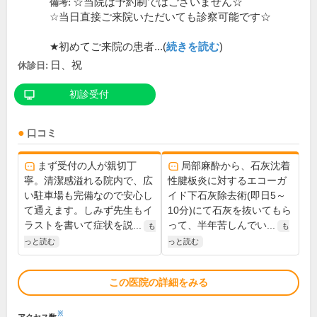
☆当院は予約制ではございません☆
備考:
☆当日直接ご来院いただいても診察可能です☆
★初めてご来院の患者...(
続きを読む
)
日、祝
休診日:
初診受付
口コミ
まず受付の人が親切丁
局部麻酔から、石灰沈着
寧。清潔感溢れる院内で、広
性腱板炎に対するエコーガ
い駐車場も完備なので安心し
イド下石灰除去術(即日5～
て通えます。しみず先生もイ
10分)にて石灰を抜いてもら
ラストを書いて症状を説...
って、半年苦しんでい...
も
も
っと読む
っと読む
この医院の詳細をみる
※