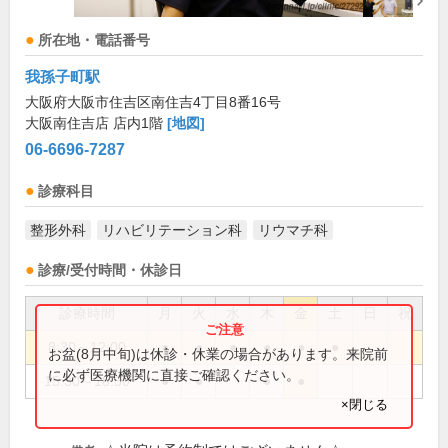
所在地・電話番号
我孫子町駅
大阪府大阪市住吉区南住吉4丁目8番16号
大阪南住吉店 店内1階
[地図]
06-6696-7287
診療科目
整形外科
リハビリテーション科
リウマチ科
診療/受付時間・休診日
診療時間
月
火
水
木
金
土
日
祝
8:30～12:00
●
●
●
●
●
●
お盆(8月中旬)は休診・休業の場合があります。来院前
に必ず医療機関に直接ご確認ください。
15:30～18:30
●
●
●
●
×閉じる