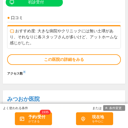
初診受付
口コミ
おすすめ度: 大きな病院やクリニックには無い土壌があ
り、それなりに各スタッフさんが多いけど、アットホームな
感じがした。
この医院の詳細をみる
※
アクセス数
みつおか医院
情報認証済み
1
条件変更
医療機関による
口コミ
件
1935
予約/受付
現在地