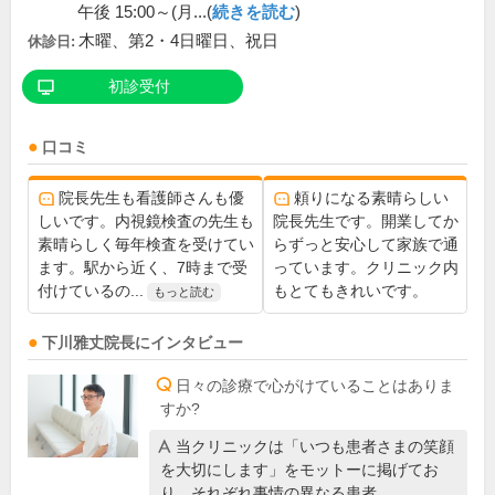
午後 15:00～(月...(
続きを読む
)
木曜、第2・4日曜日、祝日
休診日:
初診受付
口コミ
院長先生も看護師さんも優
頼りになる素晴らしい
しいです。内視鏡検査の先生も
院長先生です。開業してか
素晴らしく毎年検査を受けてい
らずっと安心して家族で通
ます。駅から近く、7時まで受
っています。クリニック内
付けているの...
もとてもきれいです。
もっと読む
下川雅丈
院長
にインタビュー
日々の診療で心がけていることはありま
すか?
当クリニックは「いつも患者さまの笑顔
を大切にします」をモットーに掲げてお
り、それぞれ事情の異なる患者…