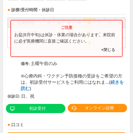
診療/受付時間・休診日
診療時間
月
火
水
木
金
土
日
祝
8:30～12:00
●
●
●
●
●
●
お盆(8月中旬)は休診・休業の場合があります。来院前
に必ず医療機関に直接ご確認ください。
14:30～18:00
●
●
●
●
●
×閉じる
土曜午前のみ
備考:
※心療内科・ワクチン予防接種の受診をご希望の方
は、初診受付サービスをご利用にはなれま...(
続きを
読む
)
日、祝
休診日:
オンライン診療
初診受付
口コミ