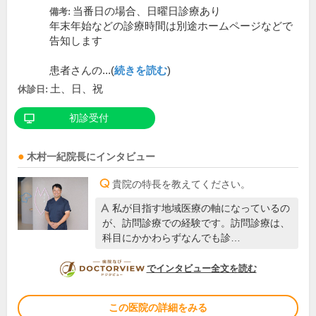
当番日の場合、日曜日診療あり
備考:
年末年始などの診療時間は別途ホームページなどで
告知します
患者さんの...(
続きを読む
)
土、日、祝
休診日:
初診受付
木村一紀
院長
にインタビュー
貴院の特長を教えてください。
私が目指す地域医療の軸になっているの
が、訪問診療での経験です。訪問診療は、
科目にかかわらずなんでも診…
DOCTORVIEW
でインタビュー全文を読む
この医院の詳細をみる