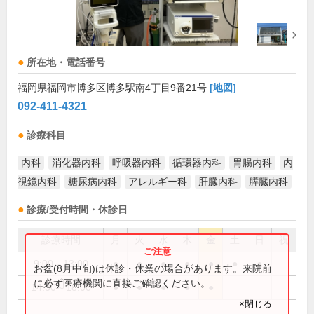
所在地・電話番号
福岡県福岡市博多区博多駅南4丁目9番21号
[地図]
092-411-4321
診療科目
内科
消化器内科
呼吸器内科
循環器内科
胃腸内科
内
視鏡内科
糖尿病内科
アレルギー科
肝臓内科
膵臓内科
診療/受付時間・休診日
診療時間
月
火
水
木
金
土
日
祝
9:00～13:00
●
●
●
●
●
●
●
お盆(8月中旬)は休診・休業の場合があります。来院前
に必ず医療機関に直接ご確認ください。
14:30～18:00
●
●
●
●
●
×閉じる