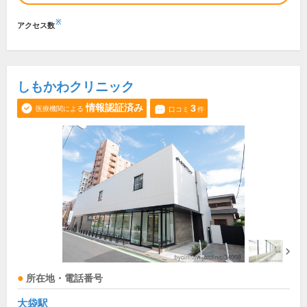
※
アクセス数
しもかわクリニック
情報認証済み
3
医療機関による
口コミ
件
所在地・電話番号
大袋駅