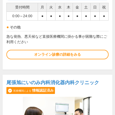
受付時間
月
火
水
木
金
土
日
祝
0:00～24:00
●
●
●
●
●
●
●
●
その他
急な発熱、悪天候など直接医療機関に掛かる事が困難な際にご
利用ください
オンライン診療の詳細をみる
尾張旭にいのみ内科消化器内科クリニック
情報認証済み
医療機関による