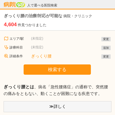
病院なび
人で選べる医院検索
ぎっくり腰の治療/対応が可能な
病院・クリニック
4,604
件見つかりました
(未指定)
エリア/駅
変更
(未指定)
診療科目
追加
ぎっくり腰
詳細条件
変更
検索する
ぎっくり腰とは
、病名「急性腰痛症」の通称で、突然腰
の痛みをともない、動くことが困難になる疾患です。
≫詳しく