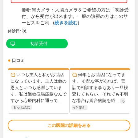
胃カメラ・大腸カメラをご希望の方は「初診受
備考:
付」から受付が出来ます。一般の診療の方はこのサ
ービスをご利...(
続きを読む
)
祝
休診日:
初診受付
口コミ
いつも主人と私がお世話
何年もお世話になってま
になっています、主人は命の
す。 心配な事があれば、電
恩人といつも感謝していま
話で相談する事もあり一旦検
す。私は過敏症腸症腸なんで
査してもらい、それでも不明
すから心療内科に通って...
な場合は総合病院を紹...
も
もっと読む
っと読む
この医院の詳細をみる