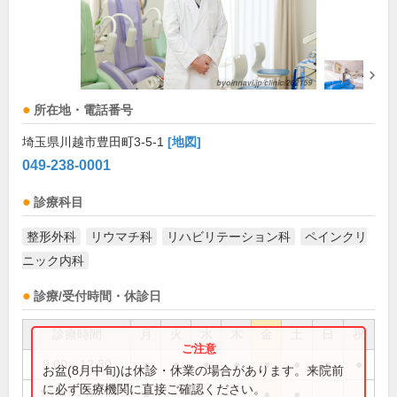
所在地・電話番号
埼玉県川越市豊田町3-5-1
[地図]
049-238-0001
診療科目
整形外科
リウマチ科
リハビリテーション科
ペインクリ
ニック内科
診療/受付時間・休診日
診療時間
月
火
水
木
金
土
日
祝
9:00～12:30
●
●
●
●
●
●
●
●
お盆(8月中旬)は休診・休業の場合があります。来院前
に必ず医療機関に直接ご確認ください。
15:00～18:30
●
●
●