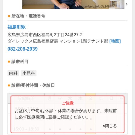
所在地・電話番号
福島町駅
広島県広島市西区福島町2丁目24番27-2
ダイレックス広島福島店裏 マンション1階テナント部
[地図]
082-208-2939
診療科目
内科
小児科
診療/受付時間・休診日
診療時間
月
火
水
木
金
土
日
祝
9:00～12:00
●
お盆(8月中旬)は休診・休業の場合があります。来院前
に必ず医療機関に直接ご確認ください。
9:00～13:00
●
●
●
●
×閉じる
15:00～18:30
●
●
●
●
●