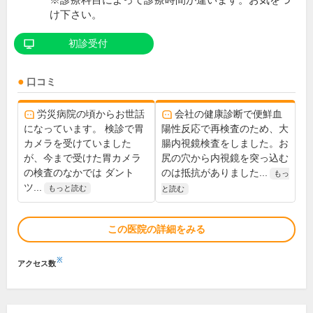
※診療科目によって診療時間が違います。お気をつ
け下さい。
初診受付
口コミ
労災病院の頃からお世話
会社の健康診断で便鮮血
になっています。 検診で胃
陽性反応で再検査のため、大
カメラを受けていました
腸内視鏡検査をしました。お
が、今まで受けた胃カメラ
尻の穴から内視鏡を突っ込む
の検査のなかでは ダント
のは抵抗がありました...
もっ
ツ...
もっと読む
と読む
この医院の詳細をみる
※
アクセス数