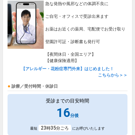
急な発熱や風邪などの体調不良に
ご自宅・オフィスで受診出来ます
お薬はお近くの薬局、宅配便でお受け取り
登園許可証・診断書も発行可
【夜間休日・全国エリア】
【健康保険適用】
【アレルギー・花粉症専門外来】はじめました！
こちらから＞＞
診療／受付時間・休診日
受診までの目安時間
16
分後
23
35
時
分ごろ
最短
にお呼びいたします