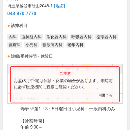
埼玉県越谷市袋山2048-1
[地図]
048-970-7770
診療科目
内科
脳神経内科
消化器内科
呼吸器内科
循環器内科
皮膚科
小児科
糖尿病内科
老年内科
診療/受付時間・休診日
外来受付時間
月
火
水
木
金
土
日
祝
8:30～12:00
●
●
●
●
●
お盆(8月中旬)は休診・休業の場合があります。来院前
に必ず医療機関に直接ご確認ください。
8:30～12:30
●
×閉じる
14:30～19:00
●
●
●
●
※第1・3・5日曜日は小児科・一般内科のみ
備考:
【診察時間】
午前 9:00～