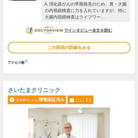
消化器がんの早期発見のため、胃・大腸
の内視鏡検査に力を入れていますが、特に
大腸内視鏡検査はライフワー…
DOCTORVIEW
でインタビュー全文を読む
この医院の詳細をみる
※
アクセス数
さいたまクリニック
情報認証済み
2
医療機関による
口コミ
件