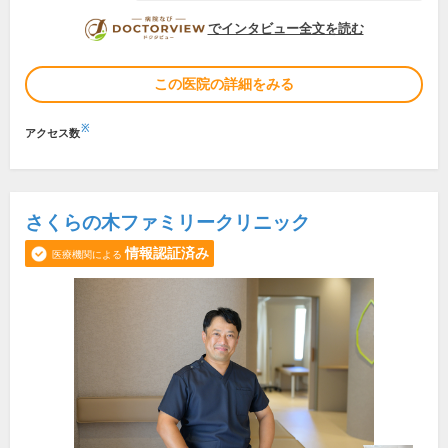
DOCTORVIEW
でインタビュー全文を読む
この医院の詳細をみる
※
アクセス数
さくらの木ファミリークリニック
情報認証済み
医療機関による