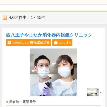
4,604
件中、
1～15件
西八王子やまたか消化器内視鏡クリニック
情報認証済み
2
医療機関による
口コミ
件
所在地・電話番号