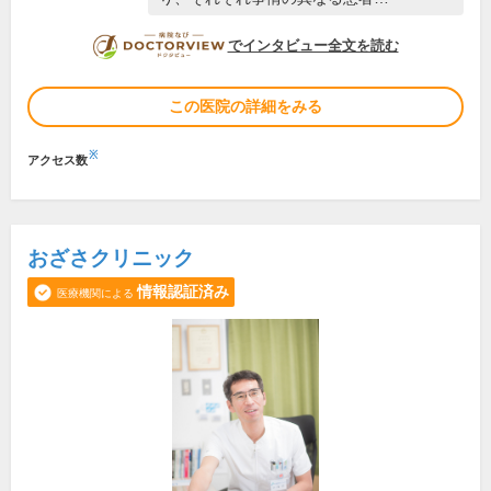
DOCTORVIEW
でインタビュー全文を読む
この医院の詳細をみる
※
アクセス数
おざさクリニック
情報認証済み
医療機関による