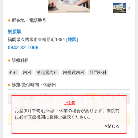
所在地・電話番号
櫛原駅
福岡県久留米市東櫛原町1494
[地図]
0942-32-1068
診療科目
外科
内科
消化器内科
内視鏡内科
肛門外科
診療/受付時間・休診日
診療時間
月
火
水
木
金
土
日
祝
9:00～12:30
●
●
●
●
●
●
お盆(8月中旬)は休診・休業の場合があります。来院前
に必ず医療機関に直接ご確認ください。
14:00～18:00
●
●
●
●
×閉じる