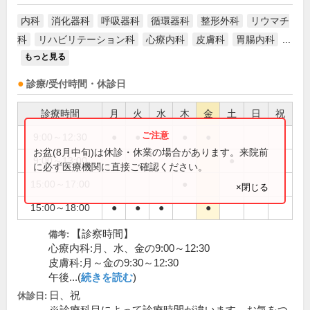
内科
消化器科
呼吸器科
循環器科
整形外科
リウマチ
科
リハビリテーション科
心療内科
皮膚科
胃腸内科
...
もっと見る
診療/受付時間・休診日
診療時間
月
火
水
木
金
土
日
祝
9:00～12:30
●
●
●
●
●
お盆(8月中旬)は休診・休業の場合があります。来院前
9:00～13:00
●
に必ず医療機関に直接ご確認ください。
15:00～17:00
●
×閉じる
15:00～18:00
●
●
●
●
【診察時間】
備考:
心療内科:月、水、金の9:00～12:30
皮膚科:月～金の9:30～12:30
午後...(
続きを読む
)
日、祝
休診日: