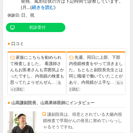
発熱、風邪症状の方は下記時間で診察しています。
(月...(
続きを読む
)
日、祝
休診日:
初診受付
口コミ
家族にこちらを勧められ
先週、同日に上部、下部
て検査しました。 看護師さ
内視鏡検査をやって頂きまし
んもお医者さんも雰囲気よか
た。もともと副院長先生とは
ったですし、内視鏡の検査も
同じ職場で働いていたことが
思ってたよりぜんぜん...
あり、内視鏡が上手な...
も
もっ
っと読む
と読む
山髙謙
副院長
、
山髙果林
医師
にインタビュー
謙副院長は、得意とされている大腸内視
鏡検査で早期がんの発見に努めていらっし
ゃるそうですね。