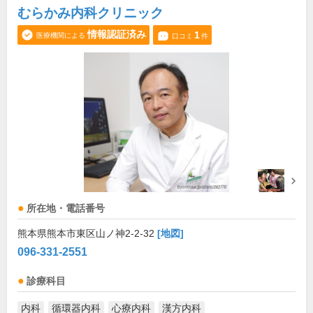
むらかみ内科クリニック
情報認証済み
1
医療機関による
口コミ
件
所在地・電話番号
熊本県熊本市東区山ノ神2-2-32
[地図]
096-331-2551
診療科目
内科
循環器内科
心療内科
漢方内科