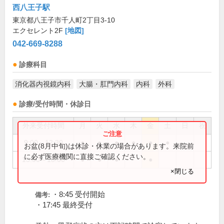
西八王子駅
東京都八王子市千人町2丁目3-10
エクセレント2F
[地図]
042-669-8288
診療科目
消化器内視鏡内科
大腸・肛門内科
内科
外科
診療/受付時間・休診日
外来受付時間
月
火
水
木
金
土
日
祝
9:00～12:30
●
●
●
●
●
●
お盆(8月中旬)は休診・休業の場合があります。来院前
に必ず医療機関に直接ご確認ください。
15:00～18:00
●
●
●
●
×閉じる
・8:45 受付開始
備考:
・17:45 最終受付