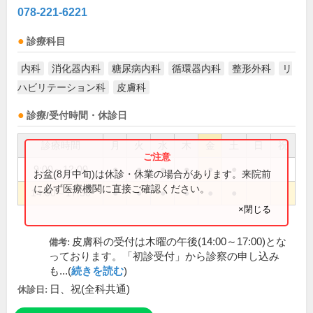
078-221-6221
診療科目
内科
消化器内科
糖尿病内科
循環器内科
整形外科
リ
ハビリテーション科
皮膚科
診療/受付時間・休診日
診療時間
月
火
水
木
金
土
日
祝
9:00～12:00
●
●
●
●
●
●
お盆(8月中旬)は休診・休業の場合があります。来院前
に必ず医療機関に直接ご確認ください。
14:00～17:30
●
●
●
●
●
●
×閉じる
皮膚科の受付は木曜の午後(14:00～17:00)とな
備考:
っております。「初診受付」から診察の申し込み
も...(
続きを読む
)
日、祝(全科共通)
休診日: