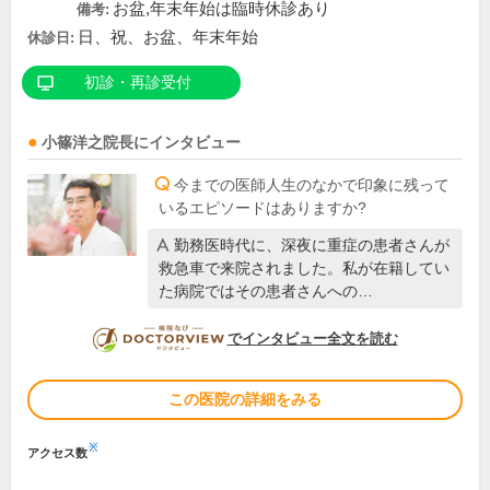
お盆,年末年始は臨時休診あり
備考:
日、祝、お盆、年末年始
休診日:
初診・再診受付
小篠洋之
院長
にインタビュー
今までの医師人生のなかで印象に残って
いるエピソードはありますか?
勤務医時代に、深夜に重症の患者さんが
救急車で来院されました。私が在籍してい
た病院ではその患者さんへの…
DOCTORVIEW
でインタビュー全文を読む
この医院の詳細をみる
※
アクセス数