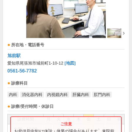
所在地・電話番号
旭前駅
愛知県尾張旭市城前町1-10-12
[地図]
0561-56-7782
診療科目
内科
消化器内科
内視鏡内科
肝臓内科
肛門内科
診療/受付時間・休診日
診療時間
月
火
水
木
金
土
日
祝
9:00～11:30
●
●
●
●
●
●
お盆(8月中旬)は休診・休業の場合があります。来院前