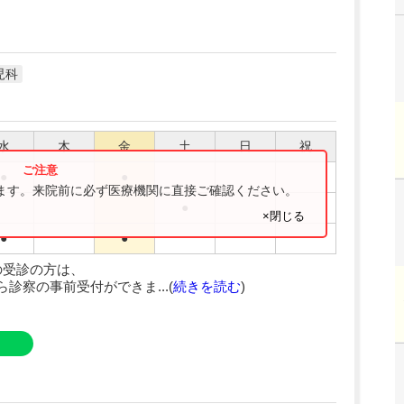
児科
水
木
金
土
日
祝
●
●
ります。来院前に必ず医療機関に直接ご確認ください。
●
×閉じる
●
●
の受診の方は、
診察の事前受付ができま...(
続きを読む
)