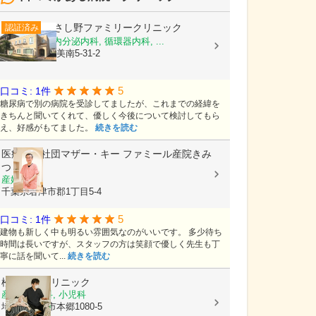
むさし野ファミリークリニック
認証済み
内科, 糖尿病内分泌内科, 循環器内科, ...
埼玉県吉川市美南5-31-2
5
口コミ: 1件
糖尿病で別の病院を受診してましたが、これまでの経緯を
きちんと聞いてくれて、優しく今後について検討してもら
え、好感がもてました。
続きを読む
医療法人社団マザー・キー
ファミール産院きみ
つ
産婦人科
千葉県君津市郡1丁目5-4
5
口コミ: 1件
建物も新しく中も明るい雰囲気なのがいいです。 多少待ち
時間は長いですが、スタッフの方は笑顔で優しく先生も丁
寧に話を聞いて...
続きを読む
松田母子クリニック
産科, 婦人科, 小児科
埼玉県所沢市本郷1080-5