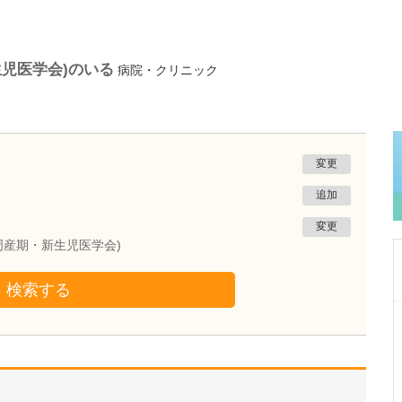
生児医学会)のいる
病院・クリニック
変更
追加
変更
周産期・新生児医学会)
検索する
東京都世田谷区
かなざわ内科クリニック
金澤 修
院長
取材記事
呼吸器内科では、どのような専門的な診療が受