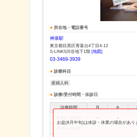
所在地・電話番号
神泉駅
東京都目黒区青葉台4丁目4-12
S-LINKS渋谷地下1階
[地図]
03-3469-3939
診療科目
産婦人科
診療/受付時間・休診日
診療時間
月
火
9:30～13:00
●
●
お盆(8月中旬)は休診・休業の場合があ
9:30～14:30