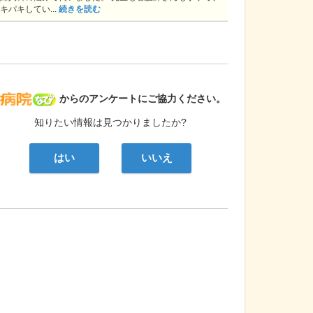
キパキしてい...
続きを読む
病院なび
からのアンケートにご協力ください。
知りたい情報は見つかりましたか?
はい
いいえ