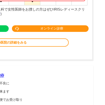
●
●
科で女性医師をお捜しの方はぜひIRISレディースクリ
む
)
オンライン診療
の医院の詳細をみる
療
不良に
来ます
便でお受け取り