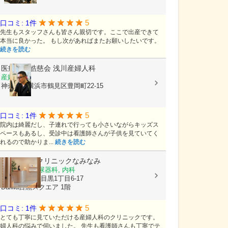
5
口コミ: 1件
先生もスタッフさんも皆さん親切です。ここで出産できて
本当に良かった。 もし次があればまたお願いしたいです。
続きを読む
医療法人皓慈会
浅川産婦人科
産婦人科
神奈川県横浜市鶴見区豊岡町22-15
5
口コミ: 1件
院内は綺麗だし、子連れで行っても小さいながらキッズス
ペースもあるし、受診中は看護師さんが子供を見ていてく
れるので助かりま...
続きを読む
レディースクリニックなみなみ
産婦人科, 泌尿器科, 内科
東京都目黒区目黒1丁目6-17
Daiwa目黒スクエア 1階
5
口コミ: 1件
とても丁寧に見ていただける産婦人科のクリニックです。
婦人科の悩みで伺いました。 先生も看護師さんも丁寧でテ