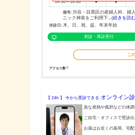
14:30～18:00
●
●
渋谷・目黒区の産婦人科、婦人
備考:
ニック神泉をご利用下...(
続きを読
木、日、祝、盆、年末年始
休診日:
初診・再診受付
こ
※
アクセス数
オンライン診
【 24h 】 今から受診できる
急な発熱や風邪などの体調
ご自宅・オフィスで受診出
お薬はお近くの薬局、宅配