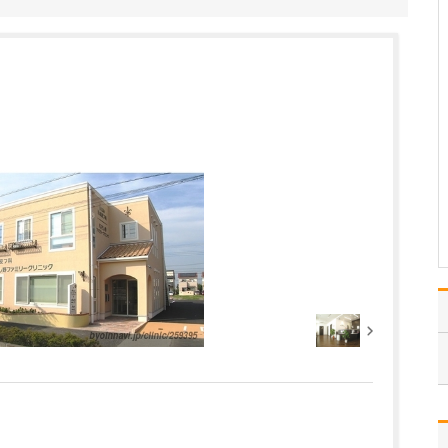
けられるのでしょうか?
たとえば「咳がなかなか
止まらない」といった場
合、まずはいつ頃から、
どのような咳が続いてい
るのかといった経過を、
問診で丁寧にお伺いしま
す。そのうえで、血液検
査でアレルギーの有無を
確認し、レントゲン検査
で…
>>記事全文を読む