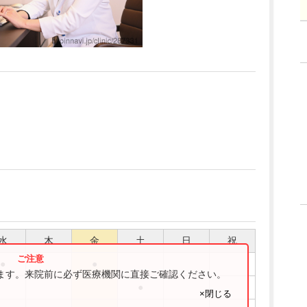
水
木
金
土
日
祝
●
●
ります。来院前に必ず医療機関に直接ご確認ください。
●
×閉じる