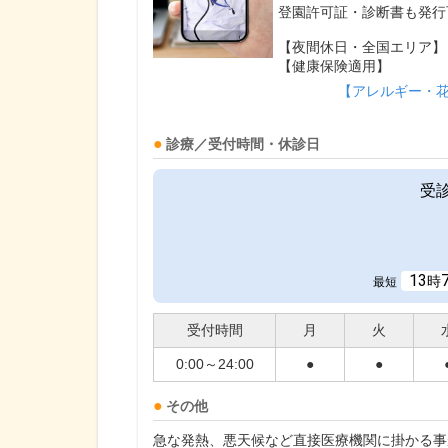
登園許可証・診断書も発行
【夜間休日・全国エリア】
【健康保険適用】
【アレルギー・
診療／受付時間・休診日
受
13
時
最短
受付時間
月
火
0:00～24:00
●
●
その他
急な発熱、悪天候など直接医療機関に掛かる事