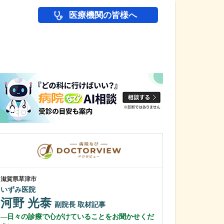
医療機関の皆様へ
医師(ドクター)の
滋賀県草津市
岡山県岡山市南区
いずみ医院
前島内科医院
河野 光泰
前島 玲二
副院長
取材記事
日々の診療で心がけていることをお聞かせくだ
生活習慣病の治