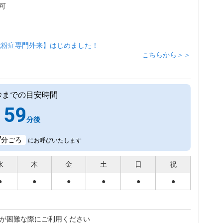
可
花粉症専門外来】はじめました！
こちらから＞＞
診までの目安時間
59
分後
7
分ごろ
にお呼びいたします
水
木
金
土
日
祝
●
●
●
●
●
●
が困難な際にご利用ください