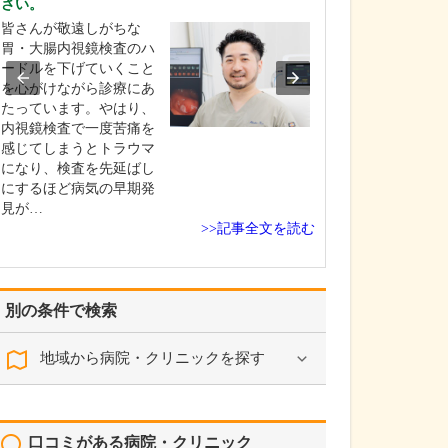
さい。
されていますか?
皆さんが敬遠しがちな
生活習慣の改善
胃・大腸内視鏡検査のハ
と、「あれは食
ードルを下げていくこと
けない」「これ
を心がけながら診療にあ
ければならない
たっています。やはり、
ばかりに感じら
内視鏡検査で一度苦痛を
す。しかし、長
感じてしまうとトラウマ
きた習慣を急に
になり、検査を先延ばし
は容易ではなく
にするほど病気の早期発
禁止を強調しす
見が…
療そ…
>>記事全文を読む
別の条件で検索
地域から病院・クリニックを探す
口コミがある病院・クリニック