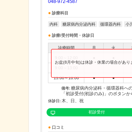
048-972-4587
診療科目
内科
糖尿病内分泌内科
循環器内科
小
診療/受付時間・休診日
診療時間
月
火
9:00～12:00
●
●
お盆(8月中旬)は休診・休業の場合があ
9:00～13:00
15:00～18:00
●
●
糖尿病内分泌科・循環器科へ
備考:
「初診受付(初診のみ)」のボタンから
木、日、祝
休診日:
初診受付
口コミ