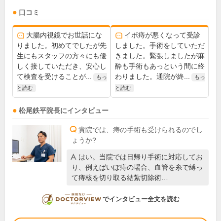
口コミ
大腸内視鏡でお世話にな
イボ痔が悪くなって受診
りました。初めてでしたが先
しました。手術をしていただ
生にもスタッフの方々にも優
きました。緊張しましたが麻
しく接していただき、安心し
酔も手術もあっという間に終
て検査を受けることが...
わりました。通院が終...
もっ
もっ
と読む
と読む
松尾鉄平
院長
にインタビュー
貴院では、痔の手術も受けられるのでし
ょうか?
はい。当院では日帰り手術に対応してお
り、例えばいぼ痔の場合、血管を糸で縛っ
て痔核を切り取る結紮切除術…
DOCTORVIEW
でインタビュー全文を読む