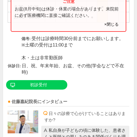
8:30～12:30
●
●
●
●
●
●
お盆(8月中旬)は休診・休業の場合があります。来院前
に必ず医療機関に直接ご確認ください。
15:00～18:00
●
●
●
●
×閉じる
受付は診療時間30分前までにお願いします。
備考:
※土曜の受付は11:00まで
木・土は非常勤医師
日、祝、年末年始、お盆、その他(学会などで不在
休診日:
時)
初診受付
佐藤嘉紀
院長
にインタビュー
日々の診療で心がけていることはありま
すか?
私自身が子どもの頃に体験した、患者さ
んと医師との親しみのある関係づくりを理