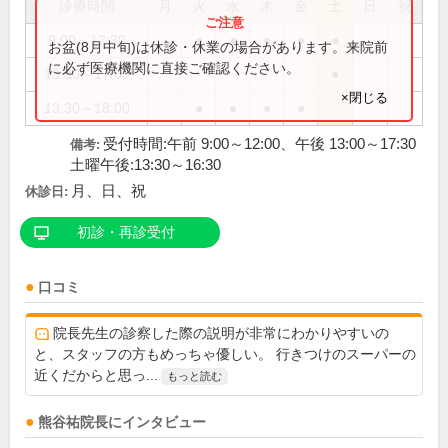
診療時間
月
火
水
木
金
土
日
祝
9:00～12:30
●
●
●
●
●
お盆(8月中旬)は休診・休業の場合があります。来院前
に必ず医療機関に直接ご確認ください。
13:30～17:00
●
×閉じる
13:30～18:00
●
●
●
●
受付時間:午前 9:00～12:00、午後 13:00～17:30
備考:
土曜午後:13:30～16:30
月、日、祝
休診日:
初診・再診受付
口コミ
院長先生の診察した際の説明が非常にわかりやすいの
と、スタッフの方もめっちゃ優しい。 行きつけのスーパーの
近くだからと思っ...
もっと読む
熊谷祐
院長
にインタビュー