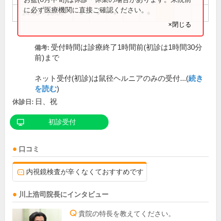
に必ず医療機関に直接ご確認ください。
14:00～18:00
●
●
●
●
×閉じる
受付時間は診療終了1時間前(初診は1時間30分
備考:
前)まで
ネット受付(初診)は鼠径ヘルニアのみの受付...(
続き
を読む
)
日、祝
休診日:
初診受付
口コミ
内視鏡検査が辛くなくておすすめです
川上浩司
院長
にインタビュー
貴院の特長を教えてください。