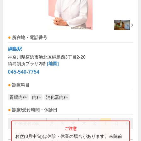
所在地・電話番号
綱島駅
神奈川県横浜市港北区綱島西3丁目2-20
綱島別所プラザ2階
[地図]
045-540-7754
診療科目
胃腸内科
内科
消化器内科
診療/受付時間・休診日
外来受付時間
月
火
水
木
金
土
日
祝
9:00～11:30
●
●
●
●
●
●
お盆(8月中旬)は休診・休業の場合があります。来院前