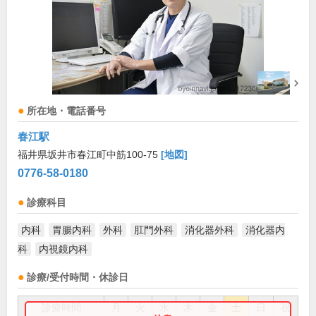
所在地・電話番号
春江駅
福井県坂井市春江町中筋100-75
[地図]
0776-58-0180
診療科目
内科
胃腸内科
外科
肛門外科
消化器外科
消化器内
科
内視鏡内科
診療/受付時間・休診日
診療時間
月
火
水
木
金
土
日
祝