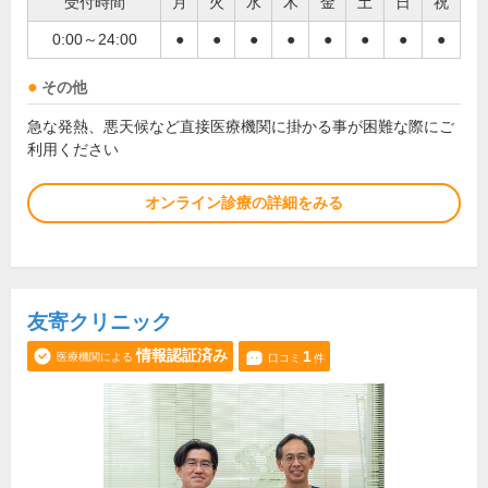
受付時間
月
火
水
木
金
土
日
祝
0:00～24:00
●
●
●
●
●
●
●
●
その他
急な発熱、悪天候など直接医療機関に掛かる事が困難な際にご
利用ください
オンライン診療の詳細をみる
友寄クリニック
情報認証済み
1
医療機関による
口コミ
件