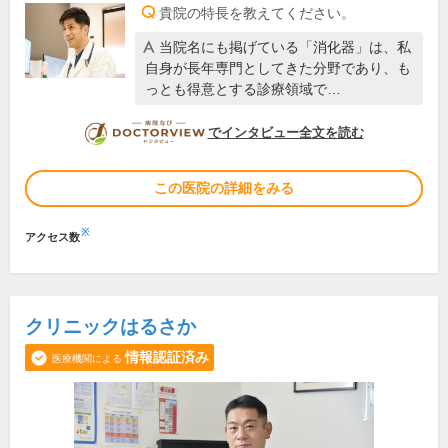
貴院の特長を教えてください。
当院名にも掲げている「消化器」は、私
自身が長年専門としてきた分野であり、も
っとも得意とする診療領域で…
DOCTORVIEW
でインタビュー全文を読む
この医院の詳細をみる
※
アクセス数
クリニックはるさか
情報認証済み
医療機関による