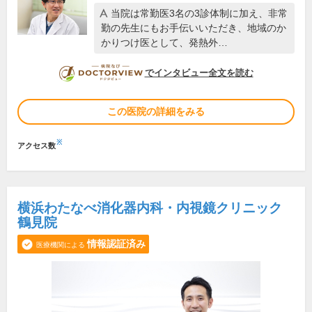
当院は常勤医3名の3診体制に加え、非常
勤の先生にもお手伝いいただき、地域のか
かりつけ医として、発熱外…
DOCTORVIEW
でインタビュー全文を読む
この医院の詳細をみる
※
アクセス数
横浜わたなべ消化器内科・内視鏡クリニック
鶴見院
情報認証済み
医療機関による