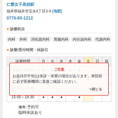
仁愛女子高校駅
福井県福井市宝永4丁目3-9
[地図]
0776-60-1212
診療科目
内科
外科
消化器内科
胃腸内科
内分泌内科
代謝内科
診療/受付時間・休診日
診療時間
月
火
水
木
金
土
日
祝
8:30～13:00
●
●
●
●
●
お盆(8月中旬)は休診・休業の場合があります。来院前
9:00～13:00
●
に必ず医療機関に直接ご確認ください。
14:00～17:00
●
×閉じる
15:00～18:30
●
●
●
●
予約可
備考:
臨時休診あり