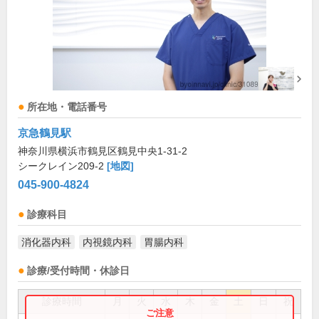
所在地・電話番号
京急鶴見駅
神奈川県横浜市鶴見区鶴見中央1-31-2
シークレイン209-2
[地図]
045-900-4824
診療科目
消化器内科
内視鏡内科
胃腸内科
診療/受付時間・休診日
診療時間
月
火
水
木
金
土
日
祝