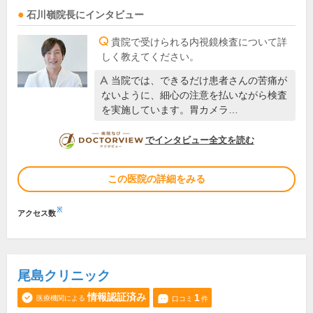
石川嶺
院長
にインタビュー
貴院で受けられる内視鏡検査について詳
しく教えてください。
当院では、できるだけ患者さんの苦痛が
ないように、細心の注意を払いながら検査
を実施しています。胃カメラ…
DOCTORVIEW
でインタビュー全文を読む
この医院の詳細をみる
※
アクセス数
尾島クリニック
情報認証済み
1
医療機関による
口コミ
件