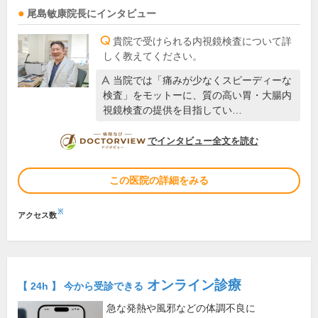
尾島敏康
院長
にインタビュー
貴院で受けられる内視鏡検査について詳
しく教えてください。
当院では「痛みが少なくスピーディーな
検査」をモットーに、質の高い胃・大腸内
視鏡検査の提供を目指してい…
DOCTORVIEW
でインタビュー全文を読む
この医院の詳細をみる
※
アクセス数
オンライン診療
【 24h 】 今から受診できる
急な発熱や風邪などの体調不良に