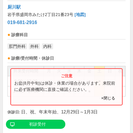
厨川駅
岩手県盛岡市みたけ2丁目21番23号
[地図]
019-681-2916
診療科目
肛門外科
外科
内科
診療/受付時間・休診日
外来受付時間
月
火
水
木
金
土
日
祝
9:00～12:00
●
●
●
●
●
●
お盆(8月中旬)は休診・休業の場合があります。来院前
に必ず医療機関に直接ご確認ください。
14:00～17:00
●
●
●
●
×閉じる
日、祝、年末年始、12月29日～1月3日
休診日:
初診受付