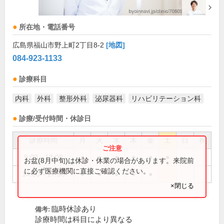
所在地・電話番号
広島県福山市野上町2丁目8-2
[地図]
084-923-1133
診療科目
内科
外科
整形外科
泌尿器科
リハビリテーション科
診療/受付時間・休診日
診療時間
月
火
水
木
金
土
日
祝
9:00～13:00
●
●
●
●
●
●
お盆(8月中旬)は休診・休業の場合があります。来院前
に必ず医療機関に直接ご確認ください。
14:00～17:30
●
●
●
●
●
×閉じる
臨時休診あり
備考:
診療時間は科目により異なる