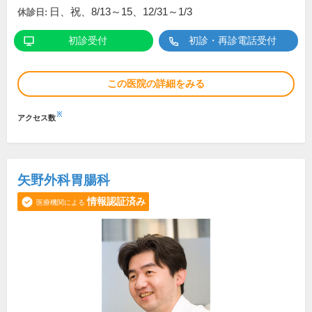
日、祝、8/13～15、12/31～1/3
休診日:
初診受付
初診・再診電話受付
この医院の詳細をみる
※
アクセス数
矢野外科胃腸科
情報認証済み
医療機関による