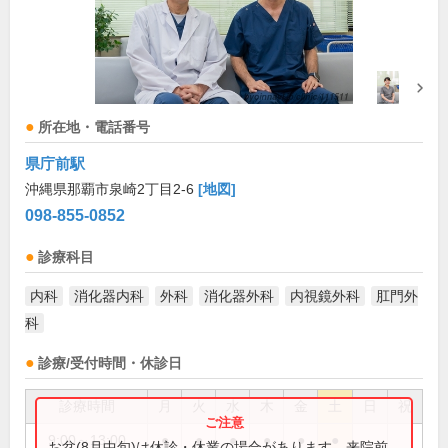
所在地・電話番号
県庁前駅
沖縄県那覇市泉崎2丁目2-6
[地図]
098-855-0852
診療科目
内科
消化器内科
外科
消化器外科
内視鏡外科
肛門外
科
診療/受付時間・休診日
診療時間
月
火
水
木
金
土
日
祝
9:00～13:00
●
●
●
●
●
●
お盆(8月中旬)は休診・休業の場合があります。来院前