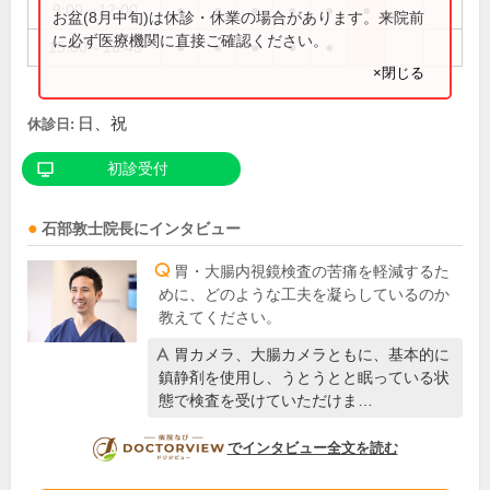
9:00～12:00
●
●
●
●
●
●
お盆(8月中旬)は休診・休業の場合があります。来院前
に必ず医療機関に直接ご確認ください。
15:00～16:45
●
●
●
●
●
×閉じる
日、祝
休診日:
初診受付
石部敦士
院長
にインタビュー
胃・大腸内視鏡検査の苦痛を軽減するた
めに、どのような工夫を凝らしているのか
教えてください。
胃カメラ、大腸カメラともに、基本的に
鎮静剤を使用し、うとうとと眠っている状
態で検査を受けていただけま…
DOCTORVIEW
でインタビュー全文を読む