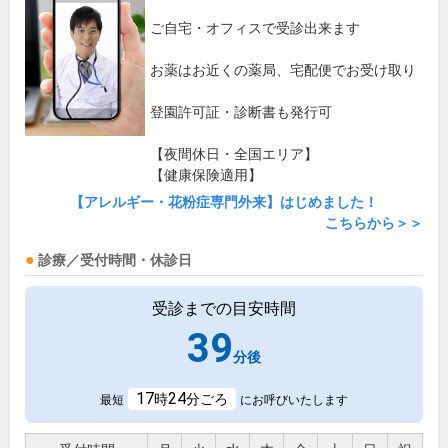
ご自宅・オフィスで受診出来ます
お薬はお近くの薬局、宅配便でお受け取り
登園許可証・診断書も発行可
【夜間休日・全国エリア】
【健康保険適用】
【アレルギー・花粉症専門外来】はじめました！
こちらから＞＞
診療／受付時間・休診日
受診までの目安時間
39
分後
17
24
時
分ごろ
最短
にお呼びいたします