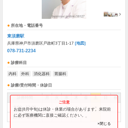
所在地・電話番号
東須磨駅
兵庫県神戸市須磨区戸政町3丁目1-17
[地図]
078-731-2234
診療科目
内科
外科
消化器科
胃腸科
診療/受付時間・休診日
診療時間
月
火
水
木
金
土
日
祝
9:00～12:00
●
●
●
●
●
●
お盆(8月中旬)は休診・休業の場合があります。来院前
に必ず医療機関に直接ご確認ください。
16:00～19:00
●
●
●
●
×閉じる