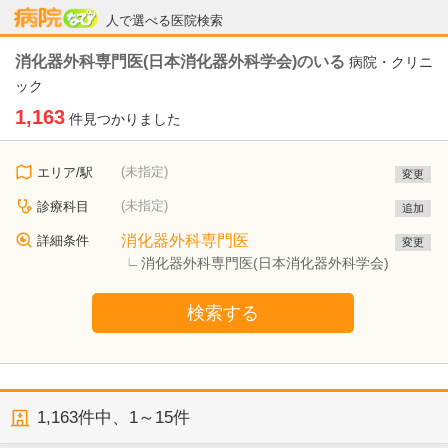
病院なび
人で選べる医院検索
消化器外科専門医(日本消化器外科学会)のいる
病院・クリニ
ック
1,163
件見つかりました
(未指定)
エリア/駅
変更
(未指定)
診療科目
追加
消化器外科専門医
詳細条件
変更
消化器外科専門医(日本消化器外科学会)
検索する
1,163
件中、
1～15件