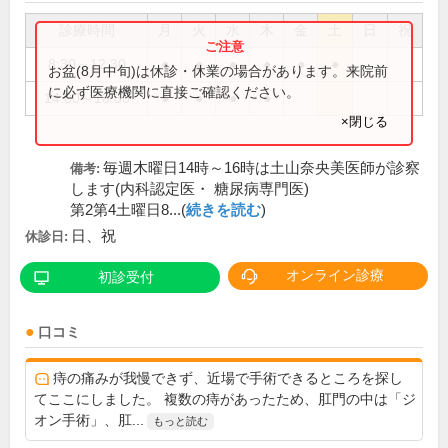
診療時間
月
火
水
木
金
土
日
祝
8:30～12:30
●
●
●
●
●
●
お盆(8月中旬)は休診・休業の場合があります。来院前
に必ず医療機関に直接ご確認ください。
14:00～18:30
●
●
●
●
×閉じる
毎週木曜日14時～16時は土山奈央美医師が診察
備考:
します(内科認定医・ 糖尿病専門医)
第2第4土曜日8...(
続きを読む
)
日、祝
休診日:
オンライン診療
初診受付
口コミ
痔の痛みが我慢できず、近場で手術できるところを探し
てここにしました。 複数の痔があったため、肛門の中は「ジ
オン手術」、肛...
もっと読む