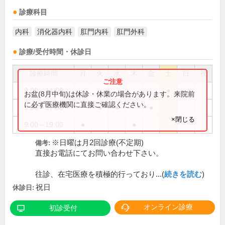
診療科目
内科
消化器内科
肛門内科
肛門外科
診療/受付時間・休診日
診療時間
月
火
水
木
金
土
日
祝
9:00～14:00
●
お盆(8月中旬)は休診・休業の場合があります。来院前
に必ず医療機関に直接ご確認ください。
9:00～17:00
●
●
●
×閉じる
9:00～19:00
●
●
※日曜は月2回診療(不定期)
備考:
直接お電話にてお問い合わせ下さい。
往診、在宅医療を積極的行っており...(
続きを読む
)
祝日
休診日:
オンライン診療
初診受付