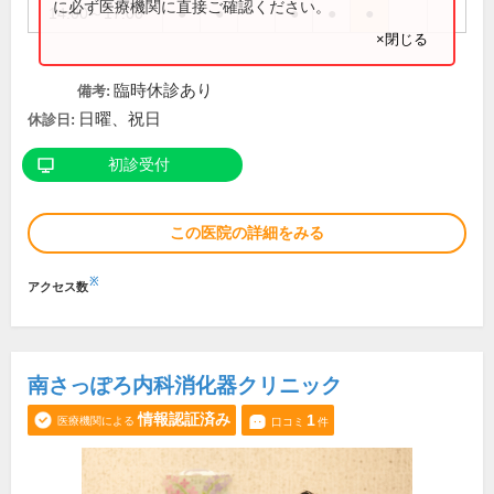
に必ず医療機関に直接ご確認ください。
14:00～17:00
●
●
●
●
●
×閉じる
臨時休診あり
備考:
日曜、祝日
休診日:
初診受付
この医院の詳細をみる
※
アクセス数
南さっぽろ内科消化器クリニック
情報認証済み
1
医療機関による
口コミ
件