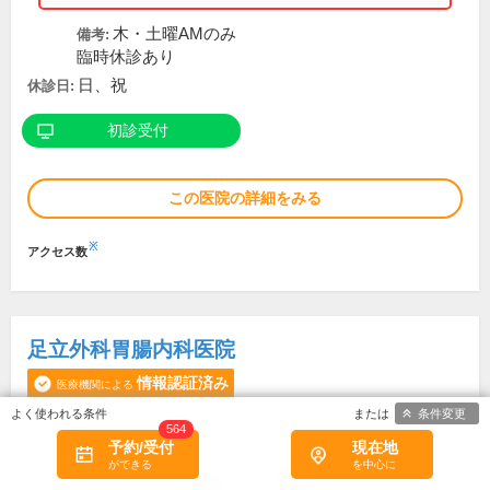
木・土曜AMのみ
備考:
臨時休診あり
日、祝
休診日:
初診受付
この医院の詳細をみる
※
アクセス数
足立外科胃腸内科医院
情報認証済み
医療機関による
条件変更
564
予約/受付
現在地