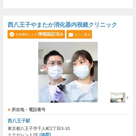
西八王子やまたか消化器内視鏡クリニック
情報認証済み
2
医療機関による
口コミ
件
所在地・電話番号
西八王子駅
東京都八王子市千人町2丁目3-10
エクセレント2F
[地図]