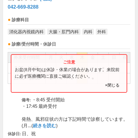
042-669-8288
診療科目
消化器内視鏡内科
大腸・肛門内科
内科
外科
診療/受付時間・休診日
外来受付時間
月
火
水
木
金
土
日
祝
9:00～12:30
●
●
●
●
●
●
お盆(8月中旬)は休診・休業の場合があります。来院前
に必ず医療機関に直接ご確認ください。
15:00～18:00
●
●
●
●
×閉じる
・8:45 受付開始
備考:
・17:45 最終受付
発熱、風邪症状の方は下記時間で診察しています。
(月...(
続きを読む
)
日、祝
休診日: