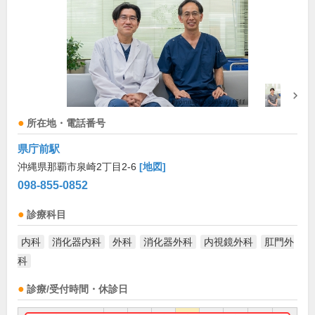
所在地・電話番号
県庁前駅
沖縄県那覇市泉崎2丁目2-6
[地図]
098-855-0852
診療科目
内科
消化器内科
外科
消化器外科
内視鏡外科
肛門外
科
診療/受付時間・休診日