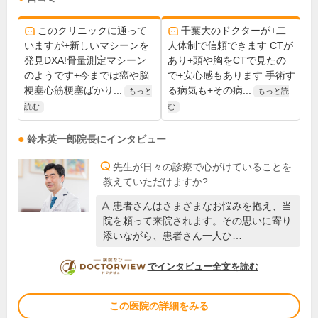
このクリニックに通って
千葉大のドクターが+二
いますが+新しいマシーンを
人体制で信頼できます CTが
発見DXA!骨量測定マシーン
あり+頭や胸をCTで見たの
のようです+今までは癌や脳
で+安心感もあります 手術す
梗塞心筋梗塞ばかり...
る病気も+その病...
もっと
もっと読
読む
む
鈴木英一郎
院長
にインタビュー
先生が日々の診療で心がけていることを
教えていただけますか?
患者さんはさまざまなお悩みを抱え、当
院を頼って来院されます。その思いに寄り
添いながら、患者さん一人ひ…
DOCTORVIEW
でインタビュー全文を読む
この医院の詳細をみる