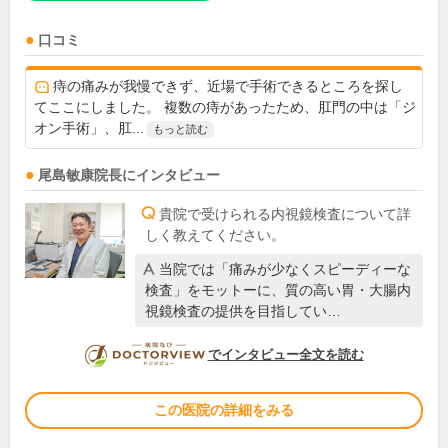
口コミ
痔の痛みが我慢できず、近場で手術できるところを探し
てここにしました。 複数の痔があったため、肛門の中は「ジ
オン手術」、肛...
もっと読む
尾島敏康
院長
にインタビュー
貴院で受けられる内視鏡検査について詳
しく教えてください。
当院では「痛みが少なくスピーディーな
検査」をモットーに、質の高い胃・大腸内
視鏡検査の提供を目指してい…
DOCTORVIEW
でインタビュー全文を読む
この医院の詳細をみる