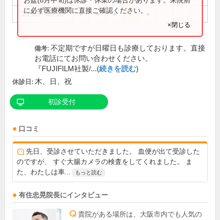
お盆(8月中旬)は休診・休業の場合があります。来院前
に必ず医療機関に直接ご確認ください。
16:00～18:00
●
●
●
●
×閉じる
不定期ですが日曜日も診療しております。直接
備考:
お電話にてお問い合わせください。
『FUJIFILM社製/...(
続きを読む
)
木、日、祝
休診日:
初診受付
口コミ
先日、受診させていただきました。 血便が出て受診した
のですが、 すぐ大腸カメラの検査をしてくれました。 ま
た、わたしは車...
もっと読む
有住忠晃
院長
にインタビュー
貴院がある場所は、大阪市内でも人気の