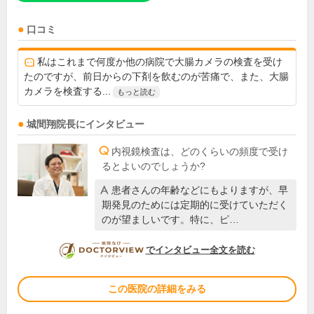
口コミ
私はこれまで何度か他の病院で大腸カメラの検査を受け
たのですが、前日からの下剤を飲むのが苦痛で、また、大腸
カメラを検査する...
もっと読む
城間翔
院長
にインタビュー
内視鏡検査は、どのくらいの頻度で受け
るとよいのでしょうか?
患者さんの年齢などにもよりますが、早
期発見のためには定期的に受けていただく
のが望ましいです。特に、ピ…
DOCTORVIEW
でインタビュー全文を読む
この医院の詳細をみる