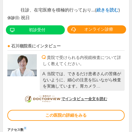
往診、在宅医療を積極的行っており...(
続きを読む
)
祝日
休診日:
オンライン診療
初診受付
石川嶺
院長
にインタビュー
貴院で受けられる内視鏡検査について詳
しく教えてください。
当院では、できるだけ患者さんの苦痛が
ないように、細心の注意を払いながら検査
を実施しています。胃カメラ…
DOCTORVIEW
でインタビュー全文を読む
この医院の詳細をみる
※
アクセス数