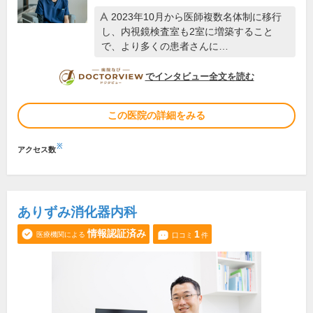
2023年10月から医師複数名体制に移行
し、内視鏡検査室も2室に増築すること
で、より多くの患者さんに…
DOCTORVIEW
でインタビュー全文を読む
この医院の詳細をみる
※
アクセス数
ありずみ消化器内科
情報認証済み
1
医療機関による
口コミ
件