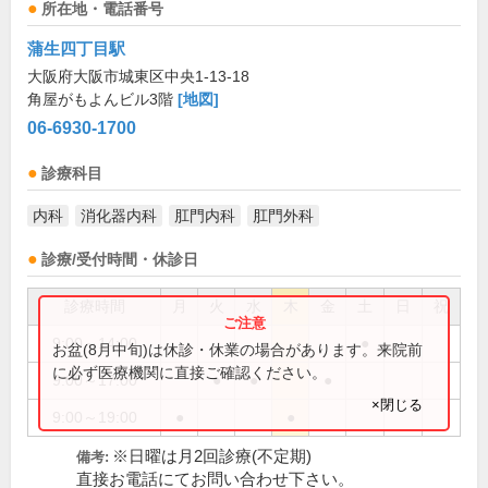
所在地・電話番号
蒲生四丁目駅
大阪府大阪市城東区中央1-13-18
角屋がもよんビル3階
[地図]
06-6930-1700
診療科目
内科
消化器内科
肛門内科
肛門外科
診療/受付時間・休診日
診療時間
月
火
水
木
金
土
日
祝
9:00～14:00
●
お盆(8月中旬)は休診・休業の場合があります。来院前
に必ず医療機関に直接ご確認ください。
9:00～17:00
●
●
●
×閉じる
9:00～19:00
●
●
※日曜は月2回診療(不定期)
備考:
直接お電話にてお問い合わせ下さい。