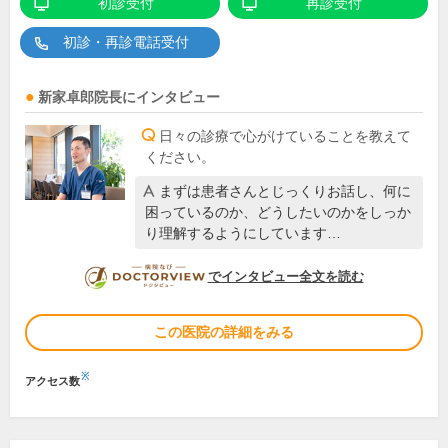
初診受付
再診受付
初診・再診電話受付
新家卓郎
院長
にインタビュー
日々の診療で心がけていることを教えて
ください。
まずは患者さんとじっくりお話し、何に
困っているのか、どうしたいのかをしっか
り理解するようにしています…
DOCTORVIEW
でインタビュー全文を読む
この医院の詳細をみる
※
アクセス数