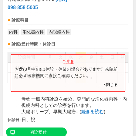
098-858-5005
診療科目
内科
消化器内科
内視鏡内科
診療/受付時間・休診日
診療時間
月
火
水
木
金
土
日
祝
9:00～11:30
●
●
●
●
●
●
お盆(8月中旬)は休診・休業の場合があります。来院前
に必ず医療機関に直接ご確認ください。
14:00～17:00
●
●
●
×閉じる
一般内科診療を始め、専門的な消化器内科・内
備考:
視鏡内科としての診療を行います。
大腸ポリープ、早期大腸癌...(
続きを読む
)
日、祝
休診日:
初診受付