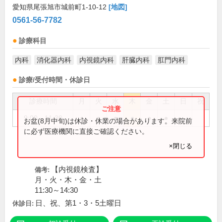
愛知県尾張旭市城前町1-10-12
[地図]
0561-56-7782
診療科目
内科
消化器内科
内視鏡内科
肝臓内科
肛門内科
診療/受付時間・休診日
診療時間
月
火
水
木
金
土
日
祝
9:00～11:30
●
●
●
●
●
●
お盆(8月中旬)は休診・休業の場合があります。来院前
に必ず医療機関に直接ご確認ください。
×閉じる
【内視鏡検査】
備考:
月・火・木・金・土
11:30～14:30
日、祝、第1・3・5土曜日
休診日: