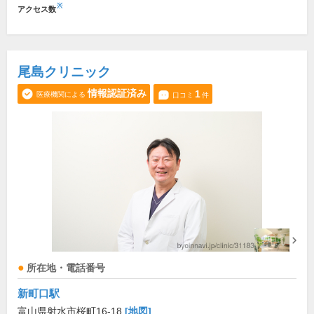
※
アクセス数
尾島クリニック
情報認証済み
1
医療機関による
口コミ
件
所在地・電話番号
新町口駅
富山県射水市桜町16-18
[地図]