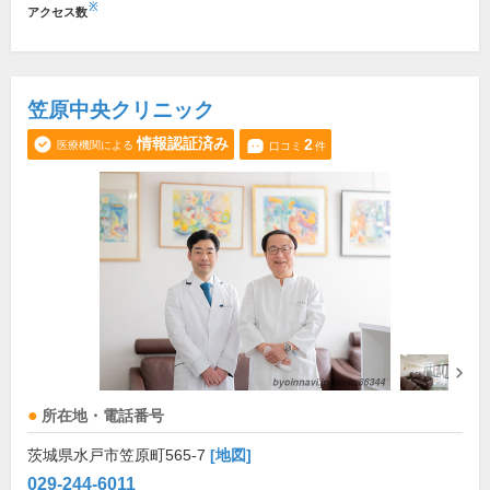
※
アクセス数
笠原中央クリニック
情報認証済み
2
医療機関による
口コミ
件
所在地・電話番号
茨城県水戸市笠原町565-7
[地図]
029-244-6011