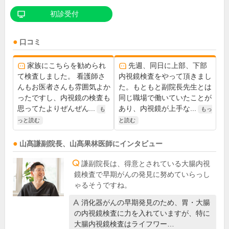
初診受付
口コミ
家族にこちらを勧められ
先週、同日に上部、下部
て検査しました。 看護師さ
内視鏡検査をやって頂きまし
んもお医者さんも雰囲気よか
た。もともと副院長先生とは
ったですし、内視鏡の検査も
同じ職場で働いていたことが
思ってたよりぜんぜん...
あり、内視鏡が上手な...
も
もっ
っと読む
と読む
山髙謙
副院長
、
山髙果林
医師
にインタビュー
謙副院長は、得意とされている大腸内視
鏡検査で早期がんの発見に努めていらっし
ゃるそうですね。
消化器がんの早期発見のため、胃・大腸
の内視鏡検査に力を入れていますが、特に
大腸内視鏡検査はライフワー…