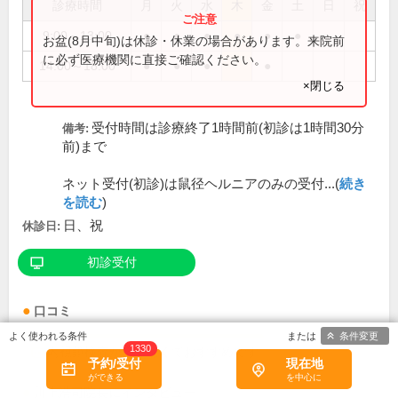
診療時間
月
火
水
木
金
土
日
祝
9:00～13:00
●
●
●
●
●
●
お盆(8月中旬)は休診・休業の場合があります。来院前
に必ず医療機関に直接ご確認ください。
14:00～18:00
●
●
●
●
×閉じる
受付時間は診療終了1時間前(初診は1時間30分
備考:
前)まで
ネット受付(初診)は鼠径ヘルニアのみの受付...(
続き
を読む
)
日、祝
休診日:
初診受付
口コミ
条件変更
1330
内視鏡検査が辛くなくておすすめです
予約/受付
現在地
川上浩司
院長
にインタビュー