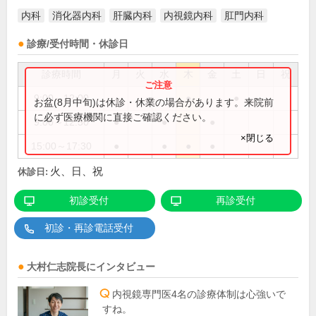
内科
消化器内科
肝臓内科
内視鏡内科
肛門内科
診療/受付時間・休診日
診療時間
月
火
水
木
金
土
日
祝
9:00～12:00
●
●
お盆(8月中旬)は休診・休業の場合があります。来院前
に必ず医療機関に直接ご確認ください。
9:00～12:30
●
●
●
×閉じる
15:00～17:30
●
●
●
●
火、日、祝
休診日:
初診受付
再診受付
初診・再診電話受付
大村仁志
院長
にインタビュー
内視鏡専門医4名の診療体制は心強いで
すね。