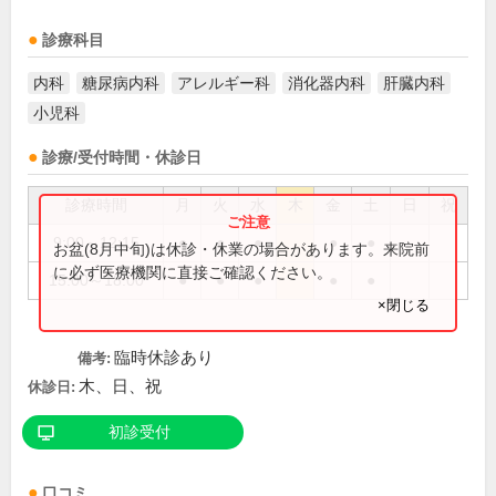
診療科目
内科
糖尿病内科
アレルギー科
消化器内科
肝臓内科
小児科
診療/受付時間・休診日
診療時間
月
火
水
木
金
土
日
祝
9:00～12:15
●
●
●
●
●
お盆(8月中旬)は休診・休業の場合があります。来院前
に必ず医療機関に直接ご確認ください。
15:00～18:00
●
●
●
●
●
×閉じる
臨時休診あり
備考:
木、日、祝
休診日:
初診受付
口コミ