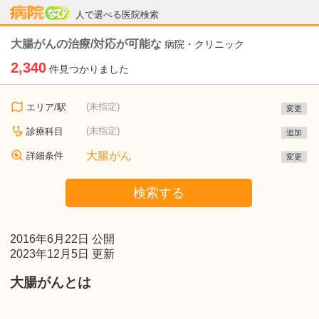
病院なび
人で選べる医院検索
大腸がんの治療/対応が可能な
病院・クリニック
2,340
件見つかりました
(未指定)
エリア/駅
変更
(未指定)
診療科目
追加
大腸がん
詳細条件
変更
検索する
2016年6月22日 公開
2023年12月5日 更新
大腸がんとは