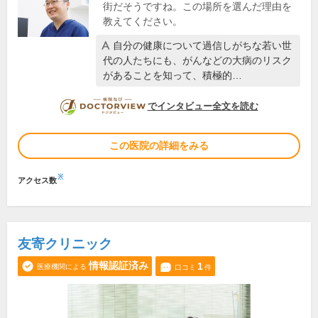
街だそうですね。この場所を選んだ理由を
教えてください。
自分の健康について過信しがちな若い世
代の人たちにも、がんなどの大病のリスク
があることを知って、積極的…
DOCTORVIEW
でインタビュー全文を読む
この医院の詳細をみる
※
アクセス数
友寄クリニック
情報認証済み
1
医療機関による
口コミ
件