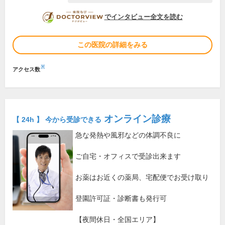
DOCTORVIEW
でインタビュー全文を読む
この医院の詳細をみる
※
アクセス数
オンライン診療
【 24h 】 今から受診できる
急な発熱や風邪などの体調不良に
ご自宅・オフィスで受診出来ます
お薬はお近くの薬局、宅配便でお受け取り
登園許可証・診断書も発行可
【夜間休日・全国エリア】