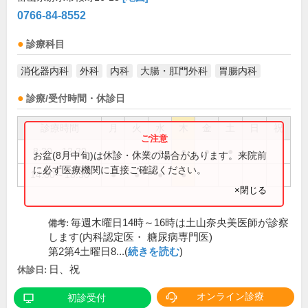
0766-84-8552
診療科目
消化器内科
外科
内科
大腸・肛門外科
胃腸内科
診療/受付時間・休診日
診療時間
月
火
水
木
金
土
日
祝
8:30～12:30
●
●
●
●
●
●
お盆(8月中旬)は休診・休業の場合があります。来院前
に必ず医療機関に直接ご確認ください。
14:00～18:30
●
●
●
●
×閉じる
毎週木曜日14時～16時は土山奈央美医師が診察
備考:
します(内科認定医・ 糖尿病専門医)
第2第4土曜日8...(
続きを読む
)
日、祝
休診日:
オンライン診療
初診受付