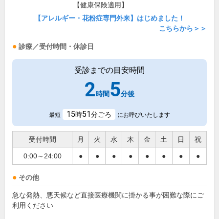
【健康保険適用】
【アレルギー・花粉症専門外来】はじめました！
こちらから＞＞
診療／受付時間・休診日
受診までの目安時間
2
5
時間
分後
15
51
時
分ごろ
最短
にお呼びいたします
受付時間
月
火
水
木
金
土
日
祝
0:00～24:00
●
●
●
●
●
●
●
●
その他
急な発熱、悪天候など直接医療機関に掛かる事が困難な際にご
利用ください