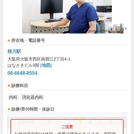
所在地・電話番号
桜川駅
大阪府大阪市西区南堀江2丁目4-1
はなさきビル3階
[地図]
06-6648-8554
診療科目
内科
消化器内科
診療/受付時間・休診日
診療時間
月
火
水
木
金
土
日
祝
9:00～12:00
●
●
●
●
●