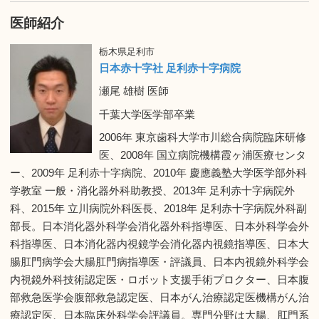
医師紹介
栃木県足利市
日本赤十字社 足利赤十字病院
瀬尾 雄樹 医師
千葉大学医学部卒業
2006年 東京歯科大学市川総合病院臨床研修
医、2008年 国立病院機構霞ヶ浦医療センタ
ー、2009年 足利赤十字病院、2010年 慶應義塾大学医学部外科
学教室 一般・消化器外科助教授、2013年 足利赤十字病院外
科、2015年 立川病院外科医長、2018年 足利赤十字病院外科副
部長。日本消化器外科学会消化器外科指導医、日本外科学会外
科指導医、日本消化器内視鏡学会消化器内視鏡指導医、日本大
腸肛門病学会大腸肛門病指導医・評議員、日本内視鏡外科学会
内視鏡外科技術認定医・ロボット支援手術プロクター、日本腹
部救急医学会腹部救急認定医、日本がん治療認定医機構がん治
療認定医、日本臨床外科学会評議員。専門分野は大腸、肛門系