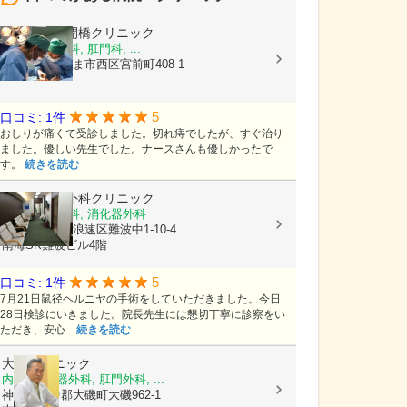
さいたま新開橋クリニック
内科, 胃腸内科, 肛門科, ...
埼玉県さいたま市西区宮前町408-1
5
口コミ: 1件
おしりが痛くて受診しました。切れ痔でしたが、すぐ治り
ました。優しい先生でした。ナースさんも優しかったで
す。
続きを読む
なんば坂本外科クリニック
外科, 血管外科, 消化器外科
大阪府大阪市浪速区難波中1-10-4
南海SK難波ビル4階
5
口コミ: 1件
7月21日鼠径ヘルニヤの手術をしていただきました。今日
28日検診にいきました。院長先生には懇切丁寧に診察をい
ただき、安心...
続きを読む
大谷クリニック
内科, 消化器外科, 肛門外科, ...
神奈川県中郡大磯町大磯962-1