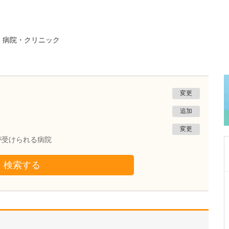
る
病院・クリニック
変更
追加
変更
が受けられる病院
検索する
群馬県太田市
よしだ整形外科クリニック
吉田 泰雄
院長
取材記事
先生が医師を志したきっかけをお聞かせくださ