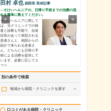
田村 卓也
副院長
取材記事
おふたりが副院
体制はどのように
そけいヘルニアの、日帰り手術までの治療の流
れを簡単に教えてください。
現在の診療体制
は、父が院長と
そけいヘルニアに関して
外来を受け持ち
は、当クリニックでの検
院を統率し、私
査と診断も可能で、自覚
科、弟の相翔医
症状があって来院される
病内科とともに
患者さんと、他院からの
慣病を中心とし
紹介で来られる患者さ
般を診療してい
ん、どちらにも日帰り手
のほかに、消化
術による治療を提供して
外科…
います。必要に応じてエ
コー…
>>記事全文を読む
別の条件で検索
地域から病院・クリニックを探す
口コミがある病院・クリニック