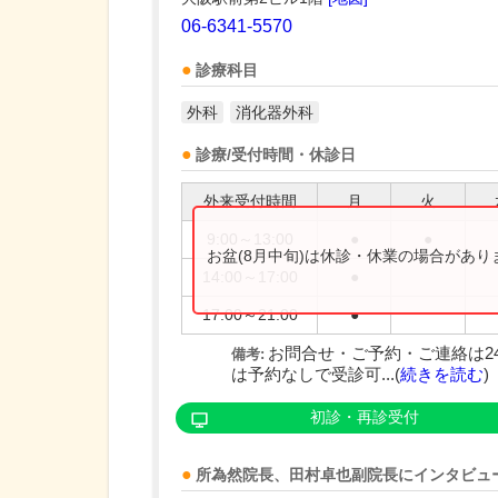
06-6341-5570
診療科目
外科
消化器外科
診療/受付時間・休診日
外来受付時間
月
火
9:00～13:00
●
●
お盆(8月中旬)は休診・休業の場合があ
14:00～17:00
●
17:00～21:00
●
お問合せ・ご予約・ご連絡は2
備考:
は予約なしで受診可...(
続きを読む
)
初診・再診受付
所為然
院長
、
田村卓也
副院長
にインタビュ