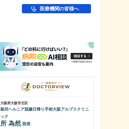
医療機関の皆様へ
医師(ドクター)の
大阪府大阪市北区
群馬県太田市
鼠径ヘルニア脱腸日帰り手術大阪アルプスクリニ
城山病院
李 相亮
ック
副院
所 為然
院長
李 相翔
副院