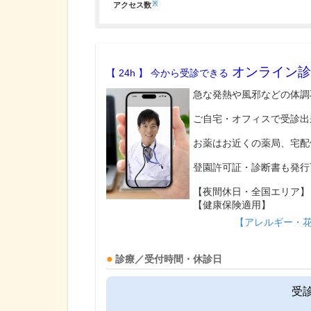
※
アクセス数
オンライン診
【 24h 】 今から受診できる
急な発熱や風邪などの体調
ご自宅・オフィスで受診出
お薬はお近くの薬局、宅配
登園許可証・診断書も発行
【夜間休日・全国エリア】
【健康保険適用】
【アレルギー・
診療／受付時間・休診日
受