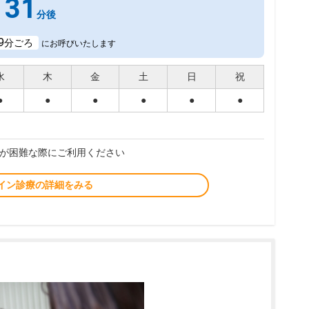
31
分後
9
分ごろ
にお呼びいたします
水
木
金
土
日
祝
●
●
●
●
●
●
が困難な際にご利用ください
イン診療の詳細をみる