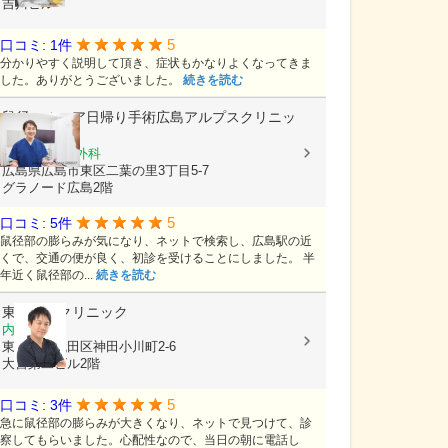
吉川ビル
5
口コミ: 1件
分かりやすく説明して頂き、症状もかなりよくなってきま
した。ありがとうございました。
続きを読む
鼠径ヘルニア日帰り手術広島アルプスクリニッ
ク
外科, 消化器外科
広島県広島市東区二葉の里3丁目5-7
グラノード広島2階
5
口コミ: 5件
鼠径部の膨らみが気になり、ネットで検索し、広島駅の近
くで、交通の便が良く、初診を受けることにしました。 半
年近く鼠径部の...
続きを読む
東京外科クリニック
内科, 外科
東京都千代田区神田小川町2-6
大宮第二ビル2階
5
口コミ: 3件
急に鼠径部の膨らみが大きくなり、ネットで見つけて、診
察してもらいました。心配性なので、当日の朝に電話し