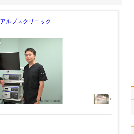
い。
小学生のとき、グループ
学習で青年海外協力隊に
アルプスクリニック
ついて調べたことがあり
ました。そのなかで、懸
命に働き人を助ける医師
の存在を知り、私もその
ように人を助ける仕事に
就きたいと思うようにな
りました。その頃はまだ
「…
>>記事全文を読む