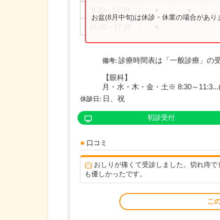
8:30～11:30
●
●
お盆(8月中旬)は休診・休業の場合があ
16:00～17:30
●
診療時間表は「一般診療」の
備考:
【眼科】
月・水・木・金・土※ 8:30～11:3...
日、祝
休診日:
初診受付
口コミ
おしりが痛くて受診しました。切れ痔で
も優しかったです。
こ