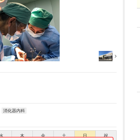
消化器内科
水
木
金
土
日
祝