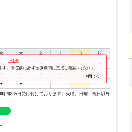
水
木
金
土
日
祝
●
●
●
●
●
●
ります。来院前に必ず医療機関に直接ご確認ください。
●
●
●
●
×閉じる
●
●
4時間365日受け付けております。火曜、日曜、祝日以外
ー