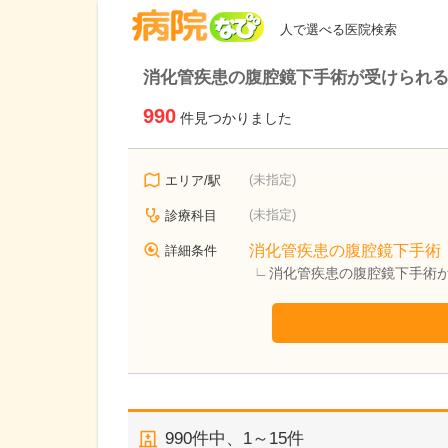
病院なび
人で選べる医院検索
消化管疾患の腹腔鏡下手術が受けられ
990
件見つかりました
(未指定)
エリア/駅
(未指定)
診療科目
消化管疾患の腹腔鏡下手術
詳細条件
消化管疾患の腹腔鏡下手術
990
件中、
1～15件