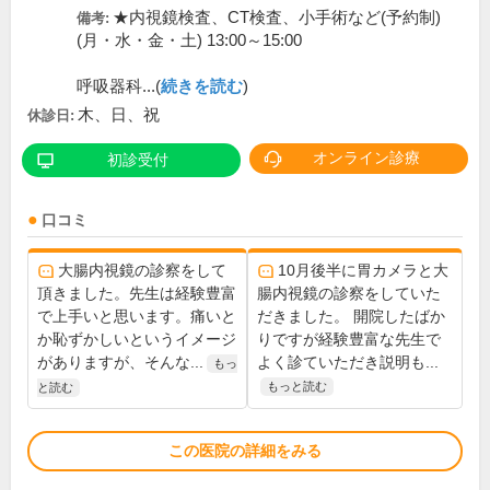
★内視鏡検査、CT検査、小手術など(予約制)
備考:
(月・水・金・土) 13:00～15:00
呼吸器科...(
続きを読む
)
木、日、祝
休診日:
オンライン診療
初診受付
口コミ
大腸内視鏡の診察をして
10月後半に胃カメラと大
頂きました。先生は経験豊富
腸内視鏡の診察をしていた
で上手いと思います。痛いと
だきました。 開院したばか
か恥ずかしいというイメージ
りですが経験豊富な先生で
がありますが、そんな...
よく診ていただき説明も...
もっ
もっと読む
と読む
この医院の詳細をみる