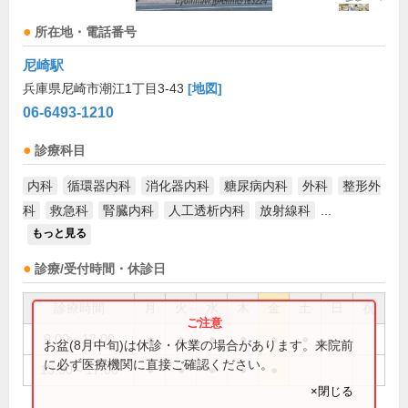
所在地・電話番号
尼崎駅
兵庫県尼崎市潮江1丁目3-43
[地図]
06-6493-1210
診療科目
内科
循環器内科
消化器内科
糖尿病内科
外科
整形外
科
救急科
腎臓内科
人工透析内科
放射線科
...
もっと見る
診療/受付時間・休診日
診療時間
月
火
水
木
金
土
日
祝
9:00～12:00
●
●
●
●
●
●
お盆(8月中旬)は休診・休業の場合があります。来院前
に必ず医療機関に直接ご確認ください。
13:30～17:00
●
●
●
●
●
×閉じる