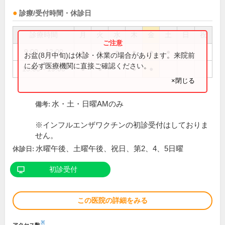
診療/受付時間・休診日
診療時間
月
火
水
木
金
土
日
祝
9:00～12:00
●
●
●
●
●
●
●
お盆(8月中旬)は休診・休業の場合があります。来院前
に必ず医療機関に直接ご確認ください。
15:00～19:00
●
●
●
●
×閉じる
水・土・日曜AMのみ
備考:
※インフルエンザワクチンの初診受付はしておりま
せん。
水曜午後、土曜午後、祝日、第2、4、5日曜
休診日:
初診受付
この医院の詳細をみる
※