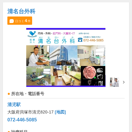
清名台外科
4
口コミ
件
所在地・電話番号
清児駅
大阪府貝塚市清児820-17
[地図]
072-446-5085