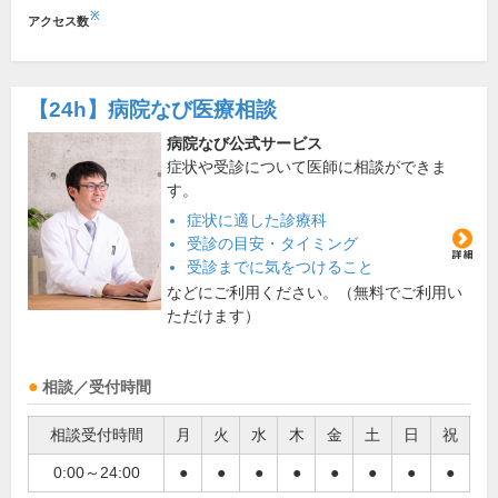
※
アクセス数
【24h】
病院なび医療相談
病院なび公式サービス
症状や受診について医師に相談ができま
す。
症状に適した診療科
受診の目安・タイミング
受診までに気をつけること
などにご利用ください。（無料でご利用い
ただけます）
相談／受付時間
相談受付時間
月
火
水
木
金
土
日
祝
0:00～24:00
●
●
●
●
●
●
●
●