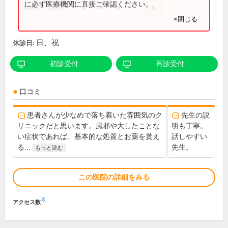
に必ず医療機関に直接ご確認ください。
14:30～18:30
●
●
●
●
×閉じる
日、祝
休診日:
初診受付
再診受付
口コミ
患者さんが少なめで落ち着いた雰囲気のク
先生の説
リニックだと思います。風邪や大したことな
明も丁寧。
い症状であれば、基本的な処置とお薬を貰え
話しやすい
る...
先生。
もっと読む
この医院の詳細をみる
※
アクセス数