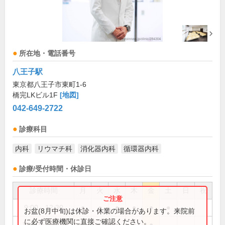
所在地・電話番号
八王子駅
東京都八王子市東町1-6
橋完LKビル1F
[地図]
042-649-2722
診療科目
内科
リウマチ科
消化器内科
循環器内科
診療/受付時間・休診日
診療時間
月
火
水
木
金
土
日
祝
9:00～12:30
●
●
●
●
●
●
お盆(8月中旬)は休診・休業の場合があります。来院前
に必ず医療機関に直接ご確認ください。
15:00～19:00
●
●
●
●