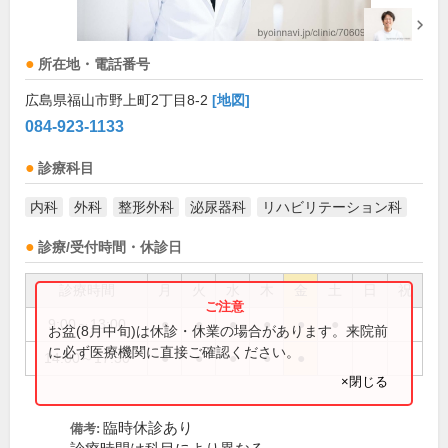
所在地・電話番号
広島県福山市野上町2丁目8-2
[地図]
084-923-1133
診療科目
内科
外科
整形外科
泌尿器科
リハビリテーション科
診療/受付時間・休診日
診療時間
月
火
水
木
金
土
日
祝
9:00～13:00
●
●
●
●
●
●
お盆(8月中旬)は休診・休業の場合があります。来院前
に必ず医療機関に直接ご確認ください。
14:00～17:30
●
●
●
●
●
×閉じる
臨時休診あり
備考: