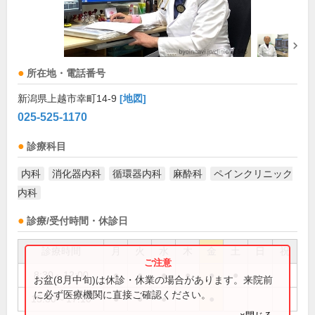
所在地・電話番号
新潟県上越市幸町14-9
[地図]
025-525-1170
診療科目
内科
消化器内科
循環器内科
麻酔科
ペインクリニック
内科
診療/受付時間・休診日
診療時間
月
火
水
木
金
土
日
祝
8:30～12:00
●
●
●
●
●
●
お盆(8月中旬)は休診・休業の場合があります。来院前
に必ず医療機関に直接ご確認ください。
15:30～17:10
●
●
●
●