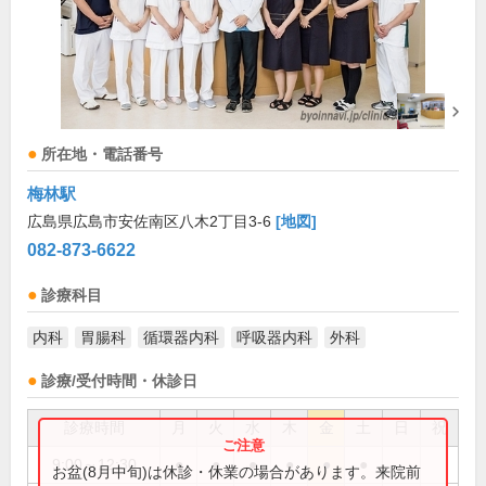
所在地・電話番号
梅林駅
広島県広島市安佐南区八木2丁目3-6
[地図]
082-873-6622
診療科目
内科
胃腸科
循環器内科
呼吸器内科
外科
診療/受付時間・休診日
診療時間
月
火
水
木
金
土
日
祝
9:00～12:30
●
●
●
●
●
●
お盆(8月中旬)は休診・休業の場合があります。来院前