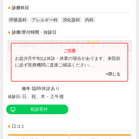
診療科目
呼吸器科
アレルギー科
消化器科
内科
診療/受付時間・休診日
診療時間
月
火
水
木
金
土
日
祝
9:00～12:45
●
●
●
●
●
●
お盆(8月中旬)は休診・休業の場合があります。来院前
に必ず医療機関に直接ご確認ください。
15:30～18:15
●
●
●
●
×閉じる
臨時休診あり
備考:
日、祝、木・土午後
休診日:
初診受付
口コミ