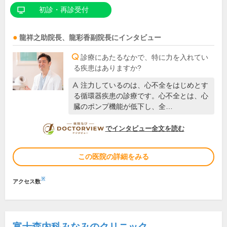
初診・再診受付
龍祥之助
院長
、
龍彩香
副院長
にインタビュー
診療にあたるなかで、特に力を入れてい
る疾患はありますか?
注力しているのは、心不全をはじめとす
る循環器疾患の診療です。心不全とは、心
臓のポンプ機能が低下し、全…
DOCTORVIEW
でインタビュー全文を読む
この医院の詳細をみる
※
アクセス数
富士森内科みなみのクリニック