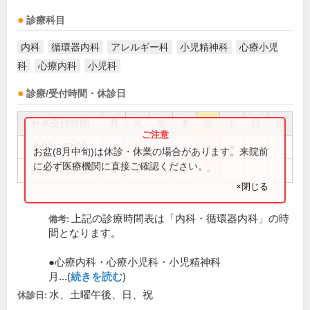
診療科目
内科
循環器内科
アレルギー科
小児精神科
心療小児
科
心療内科
小児科
診療/受付時間・休診日
外来受付時間
月
火
水
木
金
土
日
祝
8:00～12:00
●
●
●
●
●
お盆(8月中旬)は休診・休業の場合があります。来院前
に必ず医療機関に直接ご確認ください。
15:00～18:00
●
●
●
●
×閉じる
上記の診療時間表は「内科・循環器内科」の時
備考:
間となります。
●心療内科・心療小児科・小児精神科
月...(
続きを読む
)
水、土曜午後、日、祝
休診日: