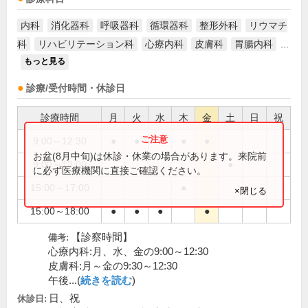
内科
消化器科
呼吸器科
循環器科
整形外科
リウマチ
科
リハビリテーション科
心療内科
皮膚科
胃腸内科
...
もっと見る
診療/受付時間・休診日
診療時間
月
火
水
木
金
土
日
祝
9:00～12:30
●
●
●
●
●
お盆(8月中旬)は休診・休業の場合があります。来院前
9:00～13:00
●
に必ず医療機関に直接ご確認ください。
15:00～17:00
●
×閉じる
15:00～18:00
●
●
●
●
【診察時間】
備考:
心療内科:月、水、金の9:00～12:30
皮膚科:月～金の9:30～12:30
午後...(
続きを読む
)
日、祝
休診日: