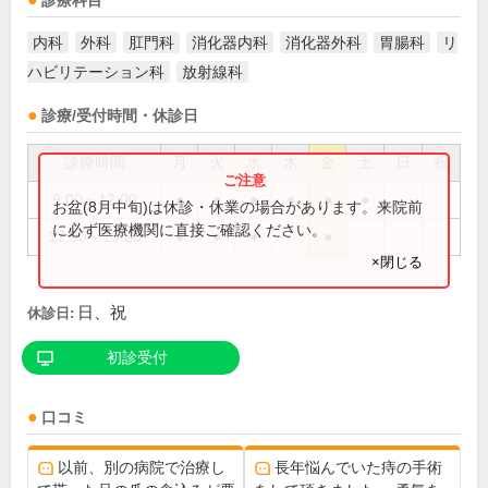
診療科目
内科
外科
肛門科
消化器内科
消化器外科
胃腸科
リ
ハビリテーション科
放射線科
診療/受付時間・休診日
診療時間
月
火
水
木
金
土
日
祝
9:00～12:00
●
●
●
●
●
●
お盆(8月中旬)は休診・休業の場合があります。来院前
に必ず医療機関に直接ご確認ください。
17:00～19:30
●
●
●
●
×閉じる
日、祝
休診日:
初診受付
口コミ
以前、別の病院で治療し
長年悩んでいた痔の手術