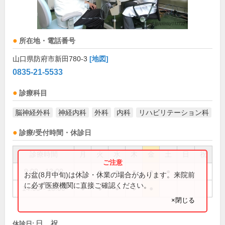
所在地・電話番号
山口県防府市新田780-3
[地図]
0835-21-5533
診療科目
脳神経外科
神経内科
外科
内科
リハビリテーション科
診療/受付時間・休診日
診療時間
月
火
水
木
金
土
日
祝
9:00～12:00
●
●
●
●
●
●
お盆(8月中旬)は休診・休業の場合があります。来院前
に必ず医療機関に直接ご確認ください。
14:00～18:00
●
●
●
●
●
×閉じる
日、祝
休診日: