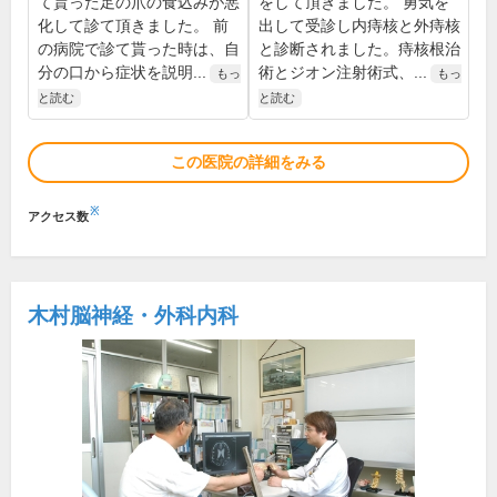
て貰った足の爪の食込みが悪
をして頂きました。 勇気を
化して診て頂きました。 前
出して受診し内痔核と外痔核
の病院で診て貰った時は、自
と診断されました。痔核根治
分の口から症状を説明...
術とジオン注射術式、...
もっ
もっ
と読む
と読む
この医院の詳細をみる
※
アクセス数
木村脳神経・外科内科