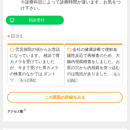
※診療科目によって診療時間が違います。お気をつ
け下さい。
初診受付
口コミ
労災病院の頃からお世話
会社の健康診断で便鮮血
になっています。 検診で胃
陽性反応で再検査のため、大
カメラを受けていました
腸内視鏡検査をしました。お
が、今まで受けた胃カメラ
尻の穴から内視鏡を突っ込む
の検査のなかでは ダント
のは抵抗がありました...
もっ
ツ...
もっと読む
と読む
この医院の詳細をみる
※
アクセス数