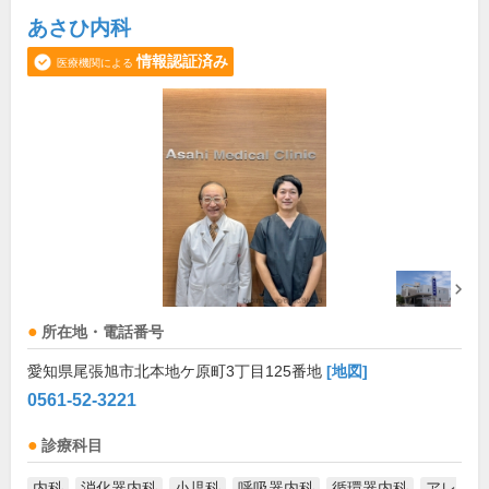
あさひ内科
情報認証済み
医療機関による
所在地・電話番号
愛知県尾張旭市北本地ケ原町3丁目125番地
[地図]
0561-52-3221
診療科目
内科
消化器内科
小児科
呼吸器内科
循環器内科
アレ