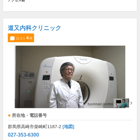
アクセス数
道又内科クリニック
4
口コミ
件
所在地・電話番号
群馬県高崎市柴崎町1187-2
[地図]
027-353-6300