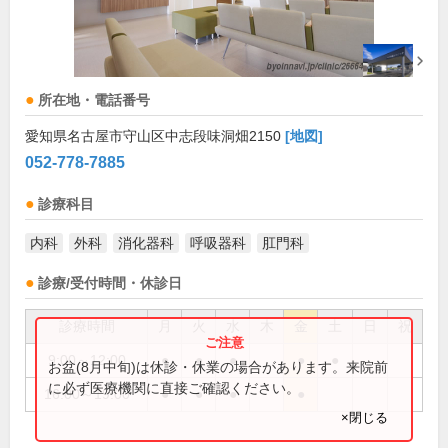
所在地・電話番号
愛知県名古屋市守山区中志段味洞畑2150
[地図]
052-778-7885
診療科目
内科
外科
消化器科
呼吸器科
肛門科
診療/受付時間・休診日
診療時間
月
火
水
木
金
土
日
祝
9:00～12:00
●
●
●
●
●
お盆(8月中旬)は休診・休業の場合があります。来院前
に必ず医療機関に直接ご確認ください。
16:00～19:00
●
●
●
●
×閉じる