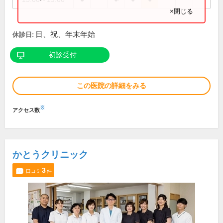
×閉じる
日、祝、年末年始
休診日:
初診受付
この医院の詳細をみる
※
アクセス数
かとうクリニック
3
口コミ
件