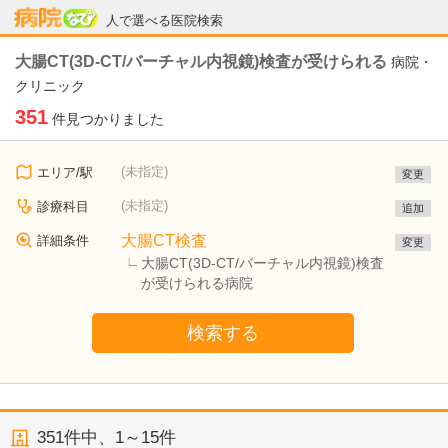
病院なび
人で選べる医院検索
大腸CT(3D-CT/バーチャル内視鏡)検査が受けられる
病院・
クリニック
351
件見つかりました
(未指定)
エリア/駅
変更
(未指定)
診療科目
追加
大腸CT検査
詳細条件
変更
大腸CT(3D-CT/バーチャル内視鏡)検査
が受けられる病院
検索する
351
件中、
1～15件