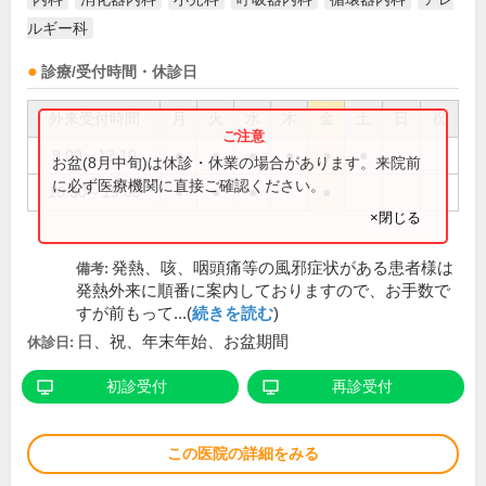
ルギー科
診療/受付時間・休診日
外来受付時間
月
火
水
木
金
土
日
祝
9:00～12:10
●
●
●
●
●
●
お盆(8月中旬)は休診・休業の場合があります。来院前
に必ず医療機関に直接ご確認ください。
16:30～19:00
●
●
●
●
×閉じる
発熱、咳、咽頭痛等の風邪症状がある患者様は
備考:
発熱外来に順番に案内しておりますので、お手数で
すが前もって...(
続きを読む
)
日、祝、年末年始、お盆期間
休診日:
初診受付
再診受付
この医院の詳細をみる