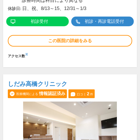
診療時間は科目により異なる
日、祝、8/13～15、12/31～1/3
休診日:
初診受付
初診・再診電話受付
この医院の詳細をみる
※
アクセス数
しだみ高橋クリニック
情報認証済み
2
医療機関による
口コミ
件