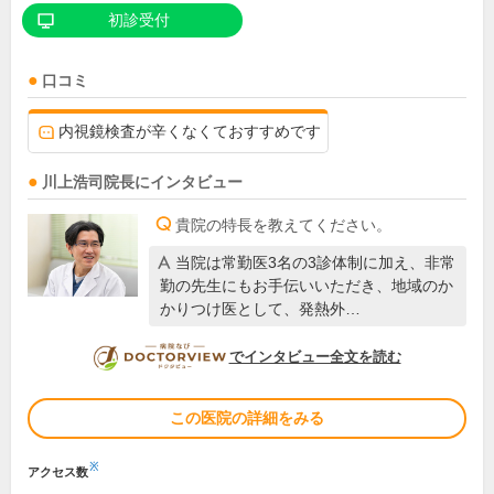
初診受付
口コミ
内視鏡検査が辛くなくておすすめです
川上浩司
院長
にインタビュー
貴院の特長を教えてください。
当院は常勤医3名の3診体制に加え、非常
勤の先生にもお手伝いいただき、地域のか
かりつけ医として、発熱外…
DOCTORVIEW
でインタビュー全文を読む
この医院の詳細をみる
※
アクセス数