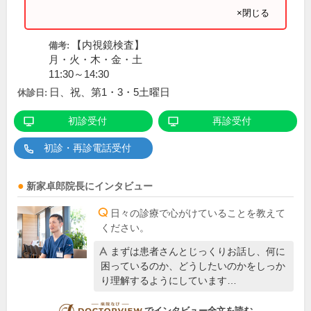
×閉じる
【内視鏡検査】
備考:
月・火・木・金・土
11:30～14:30
日、祝、第1・3・5土曜日
休診日:
初診受付
再診受付
初診・再診電話受付
新家卓郎
院長
にインタビュー
日々の診療で心がけていることを教えて
ください。
まずは患者さんとじっくりお話し、何に
困っているのか、どうしたいのかをしっか
り理解するようにしています…
DOCTORVIEW
でインタビュー全文を読む