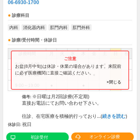
06-6930-1700
診療科目
内科
消化器内科
肛門内科
肛門外科
診療/受付時間・休診日
診療時間
月
火
水
木
金
土
日
祝
9:00～14:00
●
お盆(8月中旬)は休診・休業の場合があります。来院前
に必ず医療機関に直接ご確認ください。
9:00～17:00
●
●
●
×閉じる
9:00～19:00
●
●
※日曜は月2回診療(不定期)
備考:
直接お電話にてお問い合わせ下さい。
往診、在宅医療を積極的行っており...(
続きを読む
)
祝日
休診日:
オンライン診療
初診受付