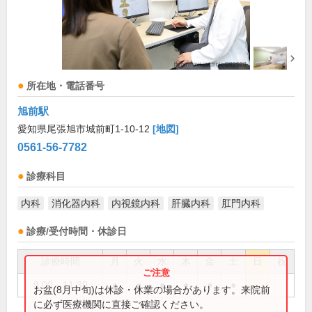
所在地・電話番号
旭前駅
愛知県尾張旭市城前町1-10-12
[地図]
0561-56-7782
診療科目
内科
消化器内科
内視鏡内科
肝臓内科
肛門内科
診療/受付時間・休診日
診療時間
月
火
水
木
金
土
日
祝
9:00～11:30
●
●
●
●
●
●
お盆(8月中旬)は休診・休業の場合があります。来院前
に必ず医療機関に直接ご確認ください。