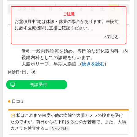
診療時間
月
火
水
木
金
土
日
祝
9:00～11:30
●
●
●
●
●
●
お盆(8月中旬)は休診・休業の場合があります。来院前
に必ず医療機関に直接ご確認ください。
14:00～17:00
●
●
●
×閉じる
一般内科診療を始め、専門的な消化器内科・内
備考:
視鏡内科としての診療を行います。
大腸ポリープ、早期大腸癌...(
続きを読む
)
日、祝
休診日:
初診受付
口コミ
私はこれまで何度か他の病院で大腸カメラの検査を受け
たのですが、前日からの下剤を飲むのが苦痛で、また、大腸
カメラを検査する...
もっと読む