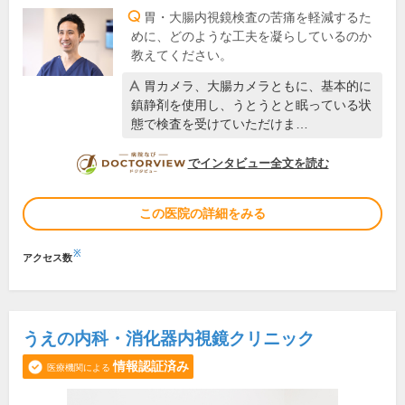
胃・大腸内視鏡検査の苦痛を軽減するた
めに、どのような工夫を凝らしているのか
教えてください。
胃カメラ、大腸カメラともに、基本的に
鎮静剤を使用し、うとうとと眠っている状
態で検査を受けていただけま…
DOCTORVIEW
でインタビュー全文を読む
この医院の詳細をみる
※
アクセス数
うえの内科・消化器内視鏡クリニック
情報認証済み
医療機関による