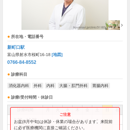
所在地・電話番号
新町口駅
富山県射水市桜町16-18
[地図]
0766-84-8552
診療科目
消化器内科
外科
内科
大腸・肛門外科
胃腸内科
診療/受付時間・休診日
診療時間
月
火
水
木
金
土
日
祝
8:30～12:30
●
●
●
●
●
●
お盆(8月中旬)は休診・休業の場合があります。来院前
に必ず医療機関に直接ご確認ください。
14:00～18:30
●
●
●
●