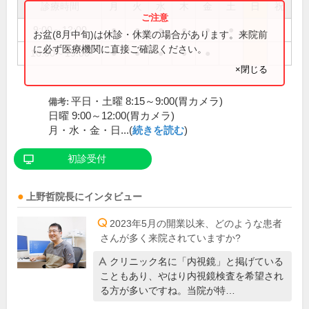
診療時間
月
火
水
木
金
土
日
祝
9:00～12:00
●
●
●
●
●
●
お盆(8月中旬)は休診・休業の場合があります。来院前
に必ず医療機関に直接ご確認ください。
16:00～19:00
●
●
●
●
●
×閉じる
平日・土曜 8:15～9:00(胃カメラ)
備考:
日曜 9:00～12:00(胃カメラ)
月・水・金・日...(
続きを読む
)
初診受付
上野哲
院長
にインタビュー
2023年5月の開業以来、どのような患者
さんが多く来院されていますか?
クリニック名に「内視鏡」と掲げている
こともあり、やはり内視鏡検査を希望され
る方が多いですね。当院が特…