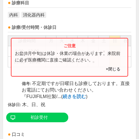
診療科目
内科
消化器内科
診療/受付時間・休診日
診療時間
月
火
水
木
金
土
日
祝
9:00～12:00
●
●
●
●
●
お盆(8月中旬)は休診・休業の場合があります。来院前
に必ず医療機関に直接ご確認ください。
16:00～18:00
●
●
●
●
×閉じる
不定期ですが日曜日も診療しております。直接
備考:
お電話にてお問い合わせください。
『FUJIFILM社製/...(
続きを読む
)
木、日、祝
休診日:
初診受付
口コミ