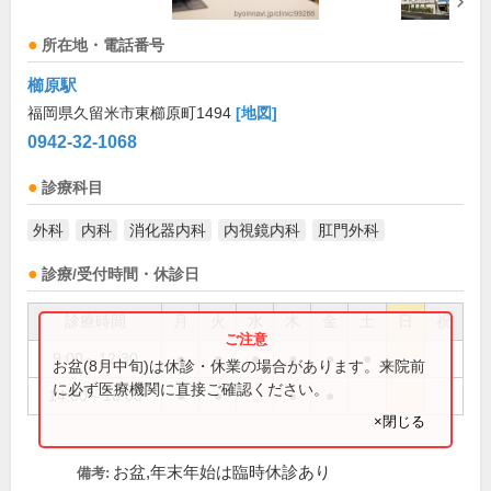
所在地・電話番号
櫛原駅
福岡県久留米市東櫛原町1494
[地図]
0942-32-1068
診療科目
外科
内科
消化器内科
内視鏡内科
肛門外科
診療/受付時間・休診日
診療時間
月
火
水
木
金
土
日
祝
9:00～12:30
●
●
●
●
●
●
お盆(8月中旬)は休診・休業の場合があります。来院前
に必ず医療機関に直接ご確認ください。
14:00～18:00
●
●
●
●
×閉じる
お盆,年末年始は臨時休診あり
備考: