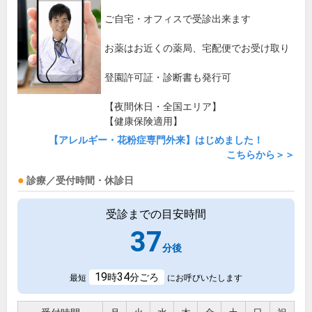
ご自宅・オフィスで受診出来ます
お薬はお近くの薬局、宅配便でお受け取り
登園許可証・診断書も発行可
【夜間休日・全国エリア】
【健康保険適用】
【アレルギー・花粉症専門外来】はじめました！
こちらから＞＞
診療／受付時間・休診日
受診までの目安時間
37
分後
19
34
時
分ごろ
最短
にお呼びいたします