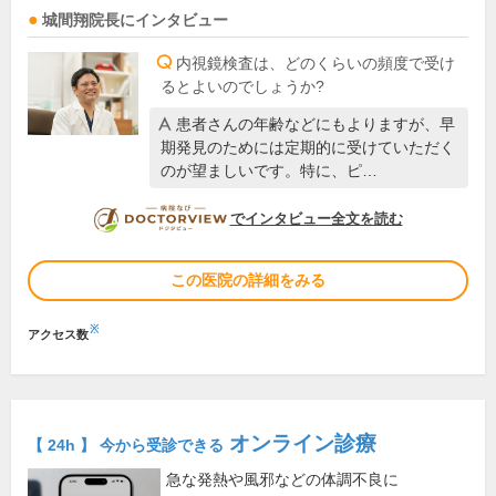
城間翔
院長
にインタビュー
内視鏡検査は、どのくらいの頻度で受け
るとよいのでしょうか?
患者さんの年齢などにもよりますが、早
期発見のためには定期的に受けていただく
のが望ましいです。特に、ピ…
DOCTORVIEW
でインタビュー全文を読む
この医院の詳細をみる
※
アクセス数
オンライン診療
【 24h 】 今から受診できる
急な発熱や風邪などの体調不良に