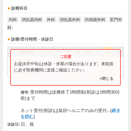
診療科目
内科
消化器内科
外科
消化器外科
内視鏡外科
肛門外
科
診療/受付時間・休診日
診療時間
月
火
水
木
金
土
日
祝
9:00～13:00
●
●
●
●
●
●
お盆(8月中旬)は休診・休業の場合があります。来院前
に必ず医療機関に直接ご確認ください。
14:00～18:00
●
●
●
●
×閉じる
受付時間は診療終了1時間前(初診は1時間30分
備考:
前)まで
ネット受付(初診)は鼠径ヘルニアのみの受付...(
続き
を読む
)
日、祝
休診日: