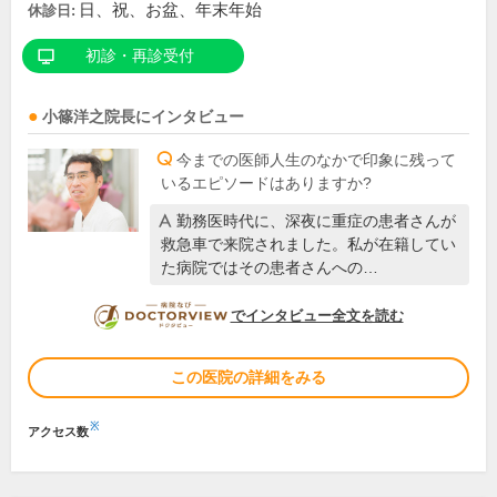
日、祝、お盆、年末年始
休診日:
初診・再診受付
小篠洋之
院長
にインタビュー
今までの医師人生のなかで印象に残って
いるエピソードはありますか?
勤務医時代に、深夜に重症の患者さんが
救急車で来院されました。私が在籍してい
た病院ではその患者さんへの…
DOCTORVIEW
でインタビュー全文を読む
この医院の詳細をみる
※
アクセス数