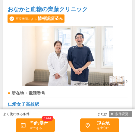
おなかと血糖の齊藤クリニック
情報認証済み
医療機関による
所在地・電話番号
仁愛女子高校駅
福井県福井市宝永4丁目3-9
[地図]
条件変更
1444
0776-60-1212
予約/受付
現在地
診療科目