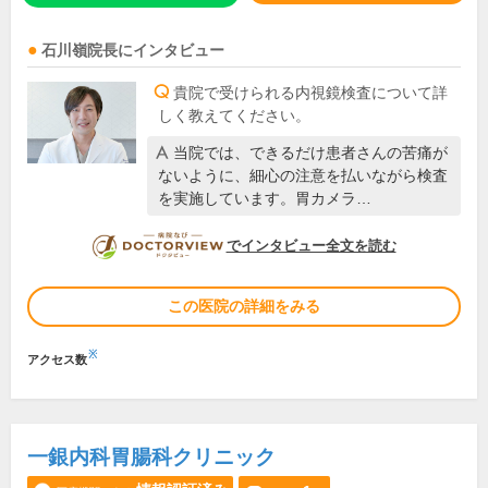
石川嶺
院長
にインタビュー
貴院で受けられる内視鏡検査について詳
しく教えてください。
当院では、できるだけ患者さんの苦痛が
ないように、細心の注意を払いながら検査
を実施しています。胃カメラ…
DOCTORVIEW
でインタビュー全文を読む
この医院の詳細をみる
※
アクセス数
一銀内科胃腸科クリニック