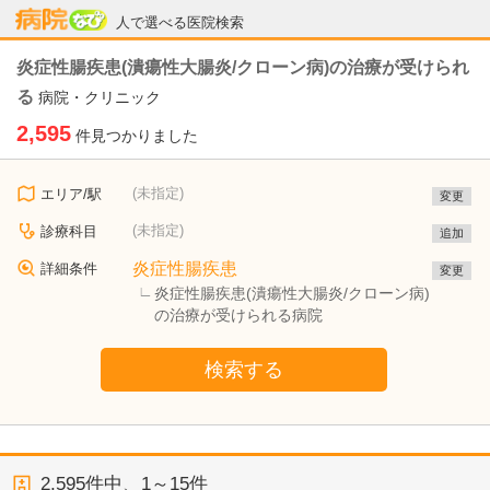
病院なび
人で選べる医院検索
炎症性腸疾患(潰瘍性大腸炎/クローン病)の治療が受けられ
る
病院・クリニック
2,595
件見つかりました
(未指定)
エリア/駅
変更
(未指定)
診療科目
追加
炎症性腸疾患
詳細条件
変更
炎症性腸疾患(潰瘍性大腸炎/クローン病)
の治療が受けられる病院
検索する
2,595
件中、
1～15件