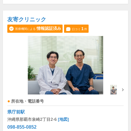
友寄クリニック
情報認証済み
1
医療機関による
口コミ
件
所在地・電話番号
県庁前駅
沖縄県那覇市泉崎2丁目2-6
[地図]
098-855-0852