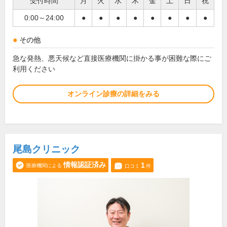
受付時間
月
火
水
木
金
土
日
祝
0:00～24:00
●
●
●
●
●
●
●
●
その他
急な発熱、悪天候など直接医療機関に掛かる事が困難な際にご
利用ください
オンライン診療の詳細をみる
尾島クリニック
情報認証済み
1
医療機関による
口コミ
件