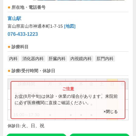
所在地・電話番号
富山駅
富山県富山市神通本町1-7-15
[地図]
076-433-1223
診療科目
内科
消化器内科
肝臓内科
内視鏡内科
肛門内科
診療/受付時間・休診日
診療時間
月
火
水
木
金
土
日
祝
9:00～12:00
●
●
お盆(8月中旬)は休診・休業の場合があります。来院前
に必ず医療機関に直接ご確認ください。
9:00～12:30
●
●
●
×閉じる
15:00～17:30
●
●
●
●
火、日、祝
休診日: