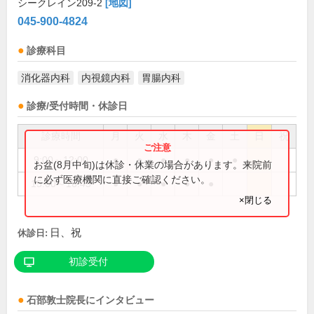
シークレイン209-2
[地図]
045-900-4824
診療科目
消化器内科
内視鏡内科
胃腸内科
診療/受付時間・休診日
診療時間
月
火
水
木
金
土
日
祝
9:00～12:00
●
●
●
●
●
●
お盆(8月中旬)は休診・休業の場合があります。来院前
に必ず医療機関に直接ご確認ください。
15:00～16:45
●
●
●
●
●
×閉じる
日、祝
休診日:
初診受付
石部敦士
院長
にインタビュー