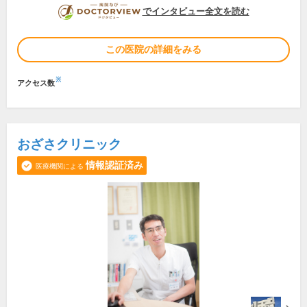
DOCTORVIEW
でインタビュー全文を読む
この医院の詳細をみる
※
アクセス数
おざさクリニック
情報認証済み
医療機関による