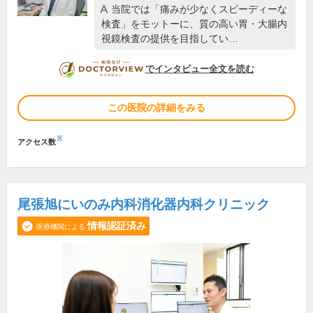
当院では「痛みが少なくスピーディーな
検査」をモットーに、質の高い胃・大腸内
視鏡検査の提供を目指してい…
DOCTORVIEW
でインタビュー全文を読む
この医院の詳細をみる
※
アクセス数
尾張旭にいのみ内科消化器内科クリニック
情報認証済み
医療機関による