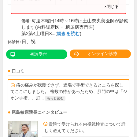
×閉じる
毎週木曜日14時～16時は土山奈央美医師が診察
備考:
します(内科認定医・ 糖尿病専門医)
第2第4土曜日8...(
続きを読む
)
日、祝
休診日:
オンライン診療
初診受付
口コミ
痔の痛みが我慢できず、近場で手術できるところを探し
てここにしました。 複数の痔があったため、肛門の中は「ジ
オン手術」、肛...
もっと読む
尾島敏康
院長
にインタビュー
貴院で受けられる内視鏡検査について詳
しく教えてください。