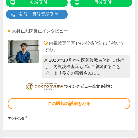
初診受付
再診受付
初診・再診電話受付
大村仁志
院長
にインタビュー
内視鏡専門医4名の診療体制は心強いで
すね。
2023年10月から医師複数名体制に移行
し、内視鏡検査室も2室に増築すること
で、より多くの患者さんに…
DOCTORVIEW
でインタビュー全文を読む
この医院の詳細をみる
※
アクセス数