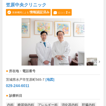
笠原中央クリニック
情報認証済み
2
医療機関による
口コミ
件
所在地・電話番号
茨城県水戸市笠原町565-7
[地図]
029-244-6011
診療科目
内科
糖尿病内科
アレルギー科
消化器内科
肝臓内科