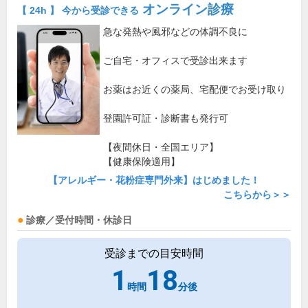
オンライン診療
【 24h 】 今から受診できる
急な発熱や風邪などの体調不良に
ご自宅・オフィスで受診出来ます
お薬はお近くの薬局、宅配便でお受け取り
登園許可証・診断書も発行可
【夜間休日・全国エリア】
【健康保険適用】
【アレルギー・花粉症専門外来】はじめました！
こちらから＞＞
診療／受付時間・休診日
受診までの目安時間
1
18
時間
分後