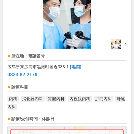
所在地・電話番号
広島県東広島市黒瀬町国近335-1
[地図]
0823-82-2179
診療科目
内科
消化器内科
胃腸内科
内視鏡内科
肛門内科
肝臓
内科
診療/受付時間・休診日
診療時間
月
火
水
木
金
土
日
祝