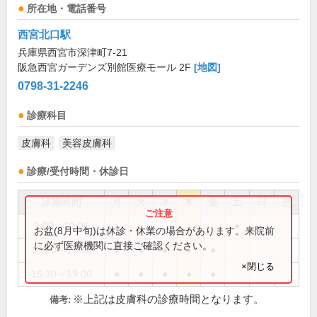
所在地・電話番号
西宮北口駅
兵庫県西宮市深津町7-21
阪急西宮ガーデンズ別館医療モール 2F
[地図]
0798-31-2246
診療科目
皮膚科
美容皮膚科
診療/受付時間・休診日
診療時間
月
火
水
木
金
土
日
祝
9:00～13:00
●
お盆(8月中旬)は休診・休業の場合があります。来院前
に必ず医療機関に直接ご確認ください。
10:00～13:00
●
●
●
●
●
×閉じる
15:30～19:00
●
●
●
●
●
※上記は皮膚科の診療時間となります。
備考: