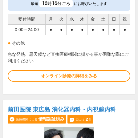
16
16
時
分ごろ
最短
にお呼びいたします
受付時間
月
火
水
木
金
土
日
祝
0:00～24:00
●
●
●
●
●
●
●
●
その他
急な発熱、悪天候など直接医療機関に掛かる事が困難な際にご
利用ください
オンライン診療の詳細をみる
前田医院 東広島 消化器内科・内視鏡内科
情報認証済み
2
医療機関による
口コミ
件