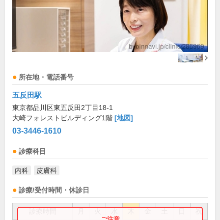
所在地・電話番号
五反田駅
東京都品川区東五反田2丁目18-1
大崎フォレストビルディング1階
[地図]
03-3446-1610
診療科目
内科
皮膚科
診療/受付時間・休診日
診療時間
月
火
水
木
金
土
日
祝