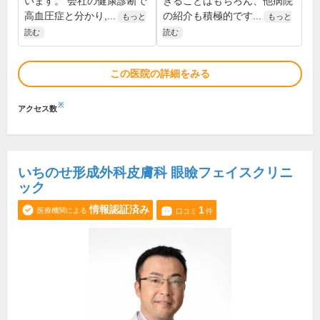
います。 会社の健康診断で
きることはもちろん、他病院
高血圧症と分かり,...
の紹介も積極的です...
もっと
もっと
読む
読む
この医院の詳細をみる
※
アクセス数
いちのせ形成外科皮膚科 眼瞼フェイスクリニ
ック
情報認証済み
1
医療機関による
口コミ
件