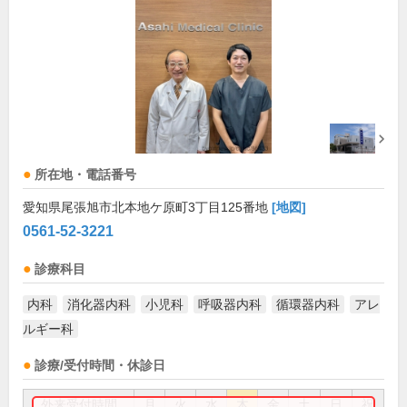
所在地・電話番号
愛知県尾張旭市北本地ケ原町3丁目125番地
[地図]
0561-52-3221
診療科目
内科
消化器内科
小児科
呼吸器内科
循環器内科
アレ
ルギー科
診療/受付時間・休診日
外来受付時間
月
火
水
木
金
土
日
祝