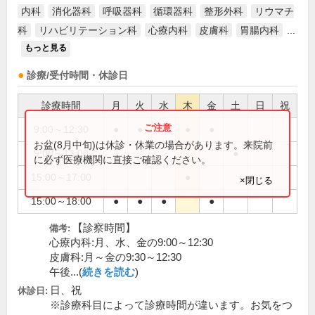
内科
消化器科
呼吸器科
循環器科
整形外科
リウマチ
科
リハビリテーション科
心療内科
皮膚科
胃腸内科
...
もっと見る
診療/受付時間・休診日
診療時間
月
火
水
木
金
土
日
祝
9:00～12:30
●
●
●
●
●
お盆(8月中旬)は休診・休業の場合があります。来院前
9:00～13:00
●
に必ず医療機関に直接ご確認ください。
15:00～17:00
●
×閉じる
15:00～18:00
●
●
●
●
【診察時間】
備考:
心療内科:月、水、金の9:00～12:30
皮膚科:月～金の9:30～12:30
午後...(
続きを読む
)
日、祝
休診日:
※診療科目によって診療時間が違います。お気をつ