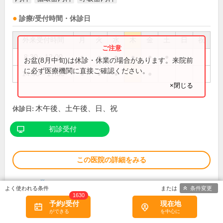
診療/受付時間・休診日
外来受付時間
月
火
水
木
金
土
日
祝
8:30～12:00
●
●
●
●
●
●
お盆(8月中旬)は休診・休業の場合があります。来院前
に必ず医療機関に直接ご確認ください。
14:00～17:00
●
●
●
●
×閉じる
木午後、土午後、日、祝
休診日:
初診受付
この医院の詳細をみる
※
アクセス数
条件変更
1630
予約/受付
現在地