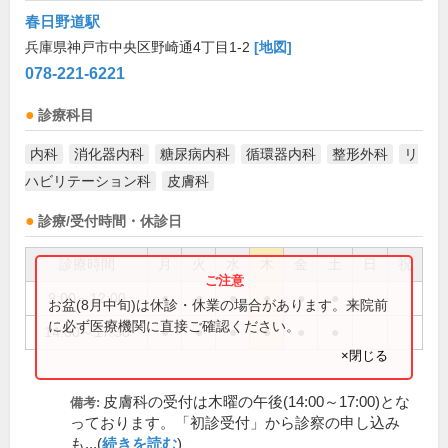
春日野道駅
兵庫県神戸市中央区野崎通4丁目1-2
[地図]
078-221-6221
診療科目
内科
消化器内科
糖尿病内科
循環器内科
整形外科
リ
ハビリテーション科
皮膚科
診療/受付時間・休診日
診療時間
月
火
水
木
金
土
日
祝
9:00～12:00
●
●
●
●
●
●
お盆(8月中旬)は休診・休業の場合があります。来院前
に必ず医療機関に直接ご確認ください。
14:00～17:30
●
●
●
●
●
●
×閉じる
皮膚科の受付は木曜の午後(14:00～17:00)とな
備考:
っております。「初診受付」から診察の申し込み
も...(
続きを読む
)