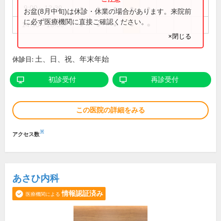
9:00～12:30
●
●
●
●
●
お盆(8月中旬)は休診・休業の場合があります。来院前
に必ず医療機関に直接ご確認ください。
14:30～18:00
●
●
●
●
●
×閉じる
土、日、祝、年末年始
休診日:
初診受付
再診受付
この医院の詳細をみる
※
アクセス数
あさひ内科
情報認証済み
医療機関による