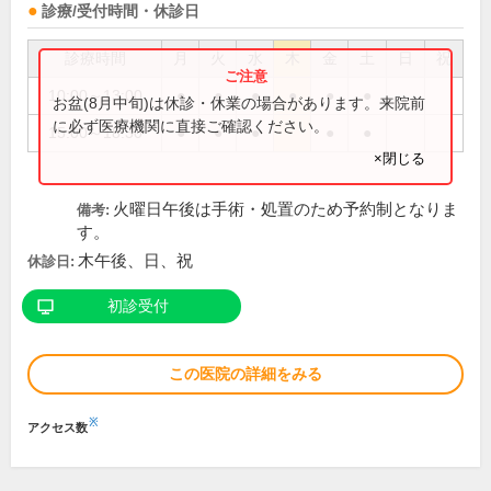
診療/受付時間・休診日
診療時間
月
火
水
木
金
土
日
祝
10:00～13:00
●
●
●
●
●
●
お盆(8月中旬)は休診・休業の場合があります。来院前
に必ず医療機関に直接ご確認ください。
15:00～18:30
●
●
●
●
●
×閉じる
火曜日午後は手術・処置のため予約制となりま
備考:
す。
木午後、日、祝
休診日:
初診受付
この医院の詳細をみる
※
アクセス数