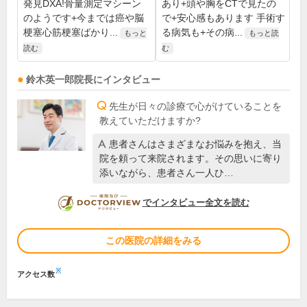
発見DXA!骨量測定マシーン
あり+頭や胸をCTで見たの
のようです+今までは癌や脳
で+安心感もあります 手術す
梗塞心筋梗塞ばかり...
る病気も+その病...
もっと
もっと読
読む
む
鈴木英一郎
院長
にインタビュー
先生が日々の診療で心がけていることを
教えていただけますか?
患者さんはさまざまなお悩みを抱え、当
院を頼って来院されます。その思いに寄り
添いながら、患者さん一人ひ…
DOCTORVIEW
でインタビュー全文を読む
この医院の詳細をみる
※
アクセス数