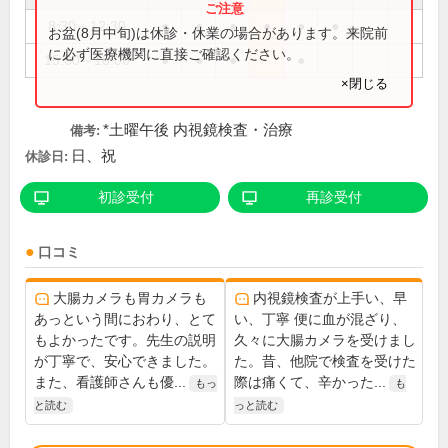
8:30～12:30
●
●
●
●
●
●
お盆(8月中旬)は休診・休業の場合があります。来院前
に必ず医療機関に直接ご確認ください。
15:00～18:00
●
●
●
●
×閉じる
*土曜午後 内視鏡検査・治療
備考:
日、祝
休診日:
初診受付
再診受付
口コミ
大腸カメラも胃カメラも
内視鏡検査が上手い、早
あっという間におわり、とて
い、丁寧 便に血が混ざり、
もよかったです。先生の説明
久々に大腸カメラを受けまし
が丁寧で、安心できました。
た。昔、他院で検査を受けた
また、看護師さんも優...
際は痛くて、辛かった...
もっ
も
と読む
っと読む