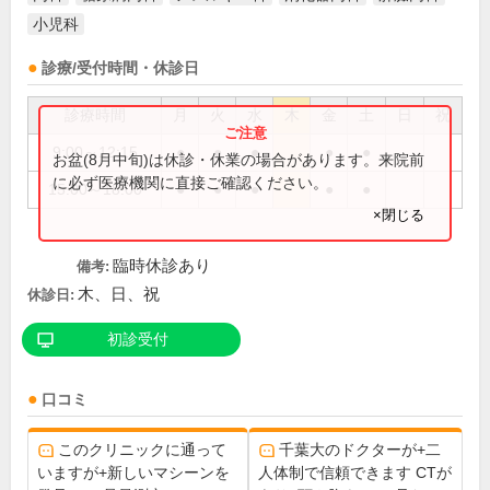
小児科
診療/受付時間・休診日
診療時間
月
火
水
木
金
土
日
祝
9:00～12:15
●
●
●
●
●
お盆(8月中旬)は休診・休業の場合があります。来院前
に必ず医療機関に直接ご確認ください。
15:00～18:00
●
●
●
●
●
×閉じる
臨時休診あり
備考:
木、日、祝
休診日:
初診受付
口コミ
このクリニックに通って
千葉大のドクターが+二
いますが+新しいマシーンを
人体制で信頼できます CTが