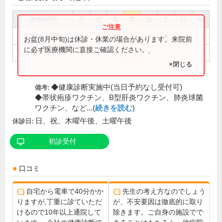
診療時間
月
火
水
木
金
土
日
祝
9:00～12:30
●
●
●
●
●
●
お盆(8月中旬)は休診・休業の場合があります。来院前
に必ず医療機関に直接ご確認ください。
16:30～19:00
●
●
●
●
×閉じる
◆健康診断実施中(当日予約なし受付可)
備考:
◆帯状疱疹ワクチン、B型肝炎ワクチン、肺炎球菌
ワクチン、など...(
続きを読む
)
日、祝、木曜午後、土曜午後
休診日:
初診受付
口コミ
自宅から電車で40分かか
先生の考え方なのでしょう
りますが,丁重に診ていただ
が、不安要因は徹底的に取り
けるので10年以上通院して
除きます。ご自身の施設でで