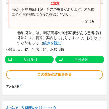
9:00～12:10
●
●
●
●
●
●
お盆(8月中旬)は休診・休業の場合があります。来院前
に必ず医療機関に直接ご確認ください。
16:30～19:00
●
●
●
●
×閉じる
発熱、咳、咽頭痛等の風邪症状がある患者様は
備考:
発熱外来に順番に案内しておりますので、お手数で
すが前もって...(
続きを読む
)
日、祝、年末年始、お盆期間
休診日:
初診受付
再診受付
この医院の詳細をみる
※
アクセス数
むらた皮膚科クリニック