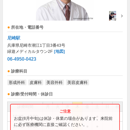
所在地・電話番号
尼崎駅
兵庫県尼崎市潮江1丁目3番43号
緑遊メディカルタウン2F
[地図]
06-4950-0423
診療科目
形成外科
皮膚科
美容外科
美容皮膚科
診療/受付時間・休診日
診療時間
月
火
水
木
金
土
日
祝
10:00～13:00
●
●
●
●
●
お盆(8月中旬)は休診・休業の場合があります。来院前
に必ず医療機関に直接ご確認ください。
16:00～19:00
●
●
●
●
●