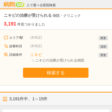
病院なび
人で選べる医院検索
ニキビの治療が受けられる
病院・クリニック
3,191
件見つかりました
(未指定)
エリア/駅
変更
(未指定)
診療科目
追加
ニキビ
詳細条件
変更
ニキビの治療が受けられる病院
検索する
3,191
件中、
1～15件