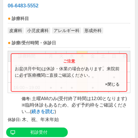
06-6483-5552
診療科目
皮膚科
小児皮膚科
アレルギー科
形成外科
診療/受付時間・休診日
診療時間
月
火
水
木
金
土
日
祝
9:00～12:30
●
お盆(8月中旬)は休診・休業の場合があります。来院前
に必ず医療機関に直接ご確認ください。
9:30～12:30
●
●
●
●
●
×閉じる
16:00～19:00
●
●
●
●
土曜AMのみ(受付終了時間は12:00となります)
備考:
※臨時休診もあるため、必ず予約枠をご確認くださ
い...(
続きを読む
)
木、祝、年末年始
休診日:
初診受付